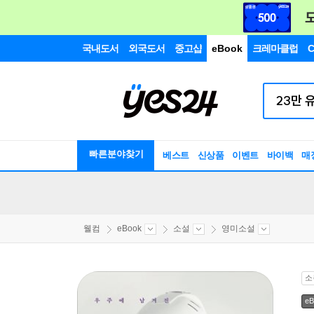
국내도서
외국도서
중고샵
eBook
크레마클럽
C
빠른분야찾기
베스트
신상품
이벤트
바이백
매
웰컴
eBook
소설
영미소설
소
eB