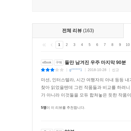
전체 리뷰
(163)
1
2
3
4
5
6
7
8
9
10
둘만 남겨진 우주 마지막 90분
eBook
구매
g******1
2018-10-28
신고
|
|
|
마션, 인터스텔라, 시간 여행자의 아내 등등
찾아 읽었을텐데 그런 작품들과 비교를 하려니
가 아니라 이것둘을 모듀 합쳐놓은 듯한 작품이라
5명
이 이 리뷰를 추천합니다.