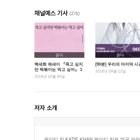
채널예스 기사
(2개)
읽다
읽다
백세희 에세이 『죽고 싶지
[90분] 우리의 마지막 시
만 떡볶이는 먹고 싶어』 1
2018년 09월 12일
위 등극
2018년 10월 04일
저자 소개
케이티 칸 KATIE KHAN 케이티 칸은 영국