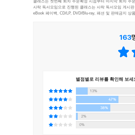
클래스는 첫번째 회차 주문확정 시점부터 마지막 회차 주문
금기임을 잘 알기에 저항해보려고도 하지만 사랑의
사락 독서모임으로 진행된 클래스는 사락 독서모임 게시판
게다가 3년마다 강제로 이루어지는 주거지 변화가
eBook 페이백, CD/LP, DVD/Blu-ray, 패션 및 판매금
기기를 통해 서로에게 다가가려 해보지만, 성에 
우주로 보내버리고…….
163
“놀라운 창의력에 찬사를 보낸다!
케이티 칸의 소설은 꼭 읽어야 한다!“
_ 《비포 아이 고: 내 남편의 아내가 되어 줄래요》
별점별로 리뷰를 확인해 보세
“이 절체절명의 러브 스토리는
13%
대범하면서도 신선한 케이티 칸의 재능을 제대로 보
_《시간을 멈추는 법》 작가 매트 헤이그
47%
38%
2%
0%