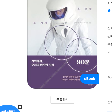
케
정
판
쿠
Y
추
공유하기
결