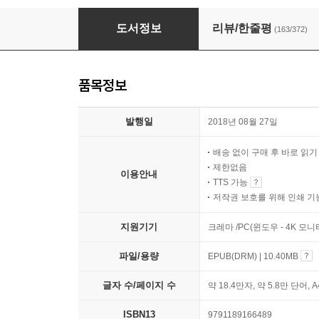
90분
도서정보
리뷰/한줄평
(163/372)
품목정보
발행일
2018년 08월 27일
배송 없이 구매 후 바로 읽
제한없음
이용안내
TTS 가능
저작권 보호를 위해 인쇄 기
지원기기
크레마 /PC(윈도우 - 4K 모
파일/용량
EPUB(DRM) | 10.40MB
글자 수/페이지 수
약 18.4만자, 약 5.8만 단어, 
ISBN13
9791189166489