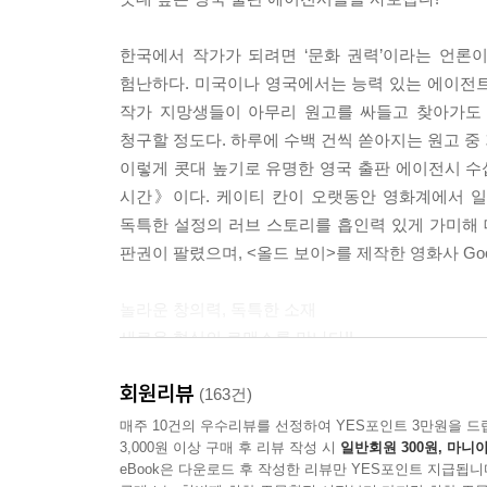
한국에서 작가가 되려면 ‘문화 권력’이라는 언론
험난하다. 미국이나 영국에서는 능력 있는 에이전트나
작가 지망생들이 아무리 원고를 싸들고 찾아가도 
청구할 정도다. 하루에 수백 건씩 쏟아지는 원고 중
이렇게 콧대 높기로 유명한 영국 출판 에이전시 수
시간》이다. 케이티 칸이 오랫동안 영화계에서 일
독특한 설정의 러브 스토리를 흡인력 있게 가미해 
판권이 팔렸으며, <올드 보이>를 제작한 영화사 Good
놀라운 창의력, 독특한 소재
새로운 형식의 로맨스를 만나다!!
회원리뷰
미국과 중동이 전쟁으로 인해 몰락하자 유럽에 건
(163건)
평화롭게 공존하도록, 모든 사람이 3년마다 거
매주 10건의 우수리뷰를 선정하여 YES포인트 3만원을 드
3,000원 이상 구매 후 리뷰 작성 시
일반회원 300원, 마니아
누구와도 지속적인 사랑을 해선 안 되며, 충분한 경
eBook은 다운로드 후 작성한 리뷰만 YES포인트 지급됩니
요리사 지망생이자 여러 나라 언어에 능통한 스물