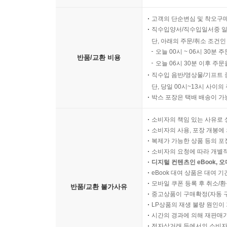
고객의 단순변심 및 착오구
직수입양서/직수입일서중 일
단, 아래의 주문/취소 조건인
오늘 00시 ~ 06시 30분 
반품/교환 비용
오늘 06시 30분 이후 주문
직수입 음반/영상물/기프트 
단, 당일 00시~13시 사이
박스 포장은 택배 배송이 가
소비자의 책임 있는 사유로 
소비자의 사용, 포장 개봉에 
복제가 가능한 상품 등의 포장을 
소비자의 요청에 따라 개별
디지털 컨텐츠인 eBook, 
eBook 대여 상품은 대여 기
모바일 쿠폰 등록 후 취소/환
반품/교환 불가사유
중고상품이 구매확정(자동 
LP상품의 재생 불량 원인이 기
시간의 경과에 의해 재판매가
전자상거래 등에서의 소비자