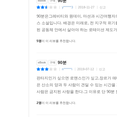
90분
eBook
구매
y******3
2018-11-27
신고
|
|
|
90분은그레비티와 원데이, 마션과 시간여행자의
스 소설입니다. 배경은 미래로, 전 지구적 위
된 공동체 안에서 살아야 하는 로테이션 제도가
5명
이 이 리뷰를 추천합니다.
90분
eBook
구매
n******i
2019-07-12
신고
|
|
|
판타지인가 싶으면 로맨스인가 싶고,장르가 애
은 산소의 양과 두 사람이 견딜 수 있는 시
사람은 금지된 사랑을 한다.그 이유로 단 90분
2명
이 이 리뷰를 추천합니다.