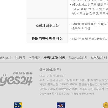
eBook 세트 상품은 일괄 
1개의 상품으로 취급 및 판매
우, 세트 상품 전부 및 세트
상품의 불량에 의한 반품, 교
소비자 피해보상
준하여 처리됨
환불 지연에 따른 배상
대금 환불 및 환불 지연에 
회사소개
인재채용
이용약관
개인정보처리방침
청소년보호정책
도서홍보안내
대표 : 김석환, 최세라
주소 : 서울시 영등포구 은행로 11, 5층~6층(여의도동,일신
사업자등록번호 : 229-81-37000 통신판매업신고 : 제 200
이메일 : yes24help@yes24.com 호스팅 서비스사업자 :
Copyright ⓒ YES24 Corp. All Rights Reserved.