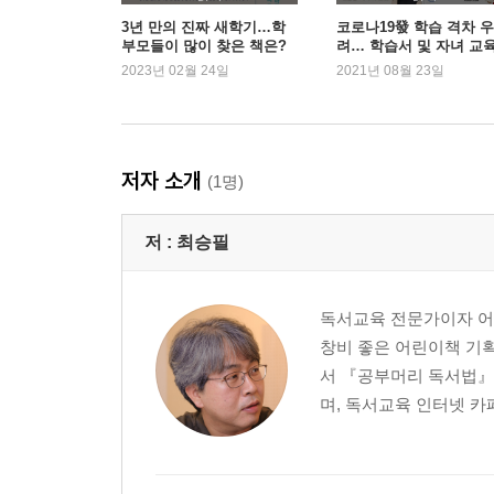
정말 어휘력이 약해서 못 읽는 걸까? / 이야기책 못
3년 만의 진짜 새학기…학
코로나19發 학습 격차 우
부모들이 많이 찾은 책은?
려… 학습서 및 자녀 교
[정보] 우리 아이 독서 습관 체크리스트
판매량 상승세
2023년 02월 24일
2021년 08월 23일
[공부머리 독서법 4] 읽기 열등 상태를 극복하는 초
5. 책과 담쌓은 초등 고학년과 청소년, 돌파구를 찾
책 속에서 길을 잃는 아이들 / 4개월 만에 전교 꼴찌
저자 소개
(1명)
[정보] 단계별 언어능력 평가 활용법
[공부머리 독서법 5] 읽기 열등 상태를 극복하는 초
저 :
최승필
6. 독서형 인재가 되는 첫걸음
교육 선진국이 꿈꾸는 인재 / 조기 교육이 불법인 핀란
독서교육 전문가이자 어린
[정보] 조기 교육이 뇌에 미치는 영향
창비 좋은 어린이책 기획
[공부머리 독서법 6] 책과 친해지는 영유아 독서법
서 『공부머리 독서법』을
며, 독서교육 인터넷 카페
7. 무엇이 우리 아이의 읽기독립을 가로막는가?
가장 흔한 독서 지도 실패 사례 / 숙제 같은 전집, 
2단계 - 스스로 책 고르기 / 읽기독립을 망치는 최악