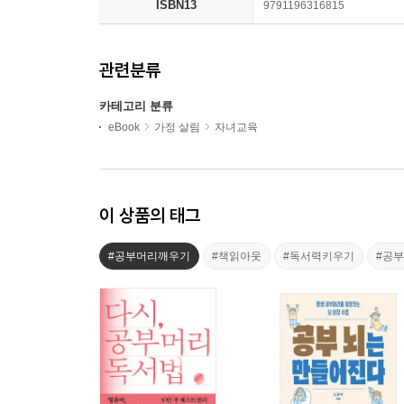
ISBN13
9791196316815
관련분류
카테고리 분류
eBook
가정 살림
자녀교육
이 상품의 태그
#공부머리깨우기
#책읽아웃
#독서력키우기
#공