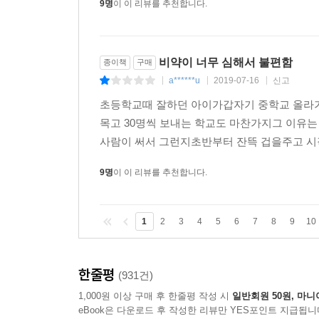
9명
이 이 리뷰를 추천합니다.
비약이 너무 심해서 불편함
종이책
구매
a******u
2019-07-16
신고
|
|
|
초등학교때 잘하던 아이가갑자기 중학교 올라가
목고 30명씩 보내는 학교도 마찬가지그 이유는
사람이 써서 그런지초반부터 잔뜩 겁을주고 시
9명
이 이 리뷰를 추천합니다.
1
2
3
4
5
6
7
8
9
10
한줄평
(931건)
1,000원 이상 구매 후 한줄평 작성 시
일반회원 50원, 마니
eBook은 다운로드 후 작성한 리뷰만 YES포인트 지급됩니