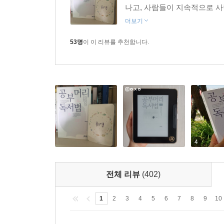
나고, 사람들이 지속적으로 사랑
더보기
53명
이 이 리뷰를 추천합니다.
4
전체 리뷰
(402)
1
2
3
4
5
6
7
8
9
10