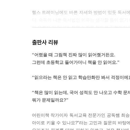
참고자료
헬스 트레이닝에도 바른 자세와 방법이 있듯 독서에도
다. 속독이 나쁜 독서법인 이유는 생각할 틈이 없기
가 오르지 않습니다. 정말 놀라울 정도로 꿈쩍하지 
--- p.96
출판사 리뷰
책을 읽을 때 발생하는 생각과 감정의 덩어리가 크
“어렸을 때 그림책 진짜 많이 읽어줬거든요.
을 읽으면서 능동적일 수 있는 사람은 없습니다. 꾸
그런데 초등학교 들어가더니 책을 안 읽어요.”
호입니다.
--- p.97
“읽으라는 책은 안 읽고 학습만화만 봐서 걱정이에요
어떤 책을 좋아한다는 것은 이야기 자체가 재미있기
“책은 많이 읽는데, 국어 성적도 안 나오고 수학 문
이기도 합니다. 그 작가의 다른 책도 좋아할 확률이
뭐가 문제일까요?”
--- p.98
어린이책 작가이자 독서교육 전문가인 공독쌤 최승필
우리나라의 독서 지도 실패 사례는 대부분 유사한 
아이로 키울 수 있나요?”라는 고민과 질문의 바탕
초등 저학년 때 가장 많이 읽고 초등 고학년이 되면