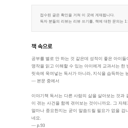
그 많던 호기심은 어디로 갔을까? / 편식해줘서 고
[정보] 지식도서 읽는 법
접수된 글은 확인을 거쳐 이 곳에 게재됩니다.
[공부머리 독서법 10] 3개월 한 권으로 최상위 성
독자 분들의 리뷰는 리뷰 쓰기를, 책에 대한 문의는 1:
3. 단기간에 언어능력을 끌어올리는 방법
부작용을 방지하는 몇 가지 조언
책 속으로
슬로리딩 : 샅샅이 살펴보고 끊임없이 질문하라
[공부머리 독서법 11] 1년 한 권, 슬로리딩 훈련법
공부를 별로 안 하는 것 같은데 성적이 좋은 아이들
반복독서 : 위인들의 독서법
명작을 읽고 이해할 수 있는 아이에게 교과서는 한 
[공부머리 독서법 12] 2주 동안 한 권을 세 번씩 
릿속에 욱여넣는 독서가 아니라, 지식을 습득하는 능
필사 : 눈보다 손이 더 깊게 읽는다
--- 본문 중에서
[공부머리 독서법 13] 1년에 책 한 권을 베껴 적는 
초록 : 나만의 지식 지도 그리기
이야기책 독서는 다른 사람의 삶을 살아보는 것과 같
[공부머리 독서법 14] 지식 전문가로 만드는 초록 
이 겪는 사건을 함께 겪어보는 것이니까요. 그 자
[정보] 우리 아이에게 맞는 공부머리 독서법 찾기
얼마나 중요한지는 굳이 말씀드릴 필요가 없을 겁
[정보] 우리 아이 독서 계획 세우기
네요.
--- p.93
맺음말 . 독서가 ‘공부’가 아닐 때 공부머리는 자란다