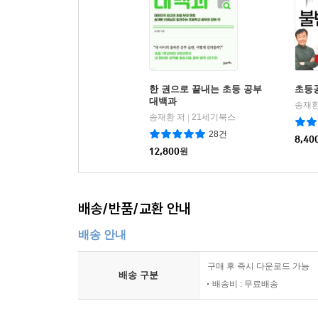
한 권으로 끝내는 초등 공부
초등
대백과
송재환
송재환 저
21세기북스
|
28건
8,40
12,800
원
배송/반품/교환 안내
배송 안내
구매 후 즉시 다운로드 가능
배송 구분
배송비 : 무료배송