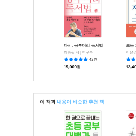
다시, 공부머리 독서법
초등
최승필 저
책구루
이은경
|
42건
15,000
원
13,4
이 책과
내용이 비슷한 추천 책