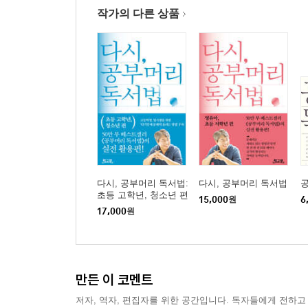
[정보] 읽기독립의 적들
작가의 다른 상품
[공부머리 독서법 7] 읽기독립을 성공시키는 초등 1,
8. 툭하면 바뀌는 입시제도, 흔들리지 않는 대처법은
공부로부터 도망치고픈 고등학교 1학년 / 성적이
학생부종합전형의 정체 / 입시를 가장 효과적으로 
[정보] 현행 입시제도에 독서가 미치는 영향
[공부머리 독서법 8] 수능 성적을 끌어올리는 고등
2부 : 숙련된 독서가로 가는 공부머리 독서법
다시, 공부머리 독서법:
다시, 공부머리 독서법
초등 고학년, 청소년 편
15,000
원
6
1. 지식은 외우는 것이 아니라 깨닫는 것
17,000
원
모든 것에 ‘왜?’라고 물을 수 있는 능력 / ≪플랜
[정보] 지식을 내면화하는 인터넷 백과사전 활용법
[공부머리 독서법 9] 인터넷 백과사전과 함께 읽는
만든 이 코멘트
2. 지식도서로 가는 길은 생각보다 가깝다
저자, 역자, 편집자를 위한 공간입니다. 독자들에게 전하고