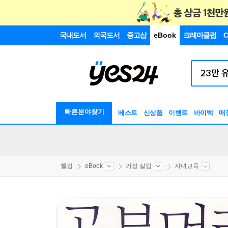
국내도서
외국도서
중고샵
eBook
크레마클럽
C
빠른분야찾기
베스트
신상품
이벤트
바이백
매
웰컴
eBook
가정 살림
자녀교육