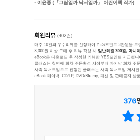
- 이윤종 (『그림일까 낙서일까』 어린이책 작가)
문제는 우리 아이들의 주요한 공부 방식이 ‘듣는
고학년으로 올라가면서 교과의 양이 늘어나면 한계
쏟아야 한다. 더군다나 어려서부터 ‘듣는 공부’에
공부가 ‘교과서’라는 책을 읽고 이해하는 행위임을 
회원리뷰
(402건)
매주 10건의 우수리뷰를 선정하여 YES포인트 3만원을 드
《공부머리 독서법》에는 교육 현장에서 직접 현실
3,000원 이상 구매 후 리뷰 작성 시
일반회원 300원, 마니아
독서의 많고 많은 가치와 효용 대신 ‘공부’에 집중
eBook은 다운로드 후 작성한 리뷰만 YES포인트 지급됩니
아이들에게 독서 효과가 가장 두드러지게 나타나는 
클래스는 첫번째 회차 주문확정 시점부터 마지막 회차 주문
사락 독서모임으로 진행된 클래스는 사락 독서모임 게시판
eBook 페이백, CD/LP, DVD/Blu-ray, 패션 및 판매금
이야기책 읽는 게 공부에 무슨 도움이 되나요?”
언어능력이 낮은 아이들에게 공독쌤이 내린 처방은 
376
책이 공부에 도움이 될 것 같지만, 실제로는 재미
책이지만 대부분의 아이들이 지식도서를 읽어낼 수
재미있게 책을 읽는 동안 아이들의 머릿속에서는
이야기책을 읽고 머릿속에 집을 지을 수 있는 아이