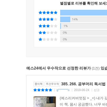
별점별로 리뷰를 확인해 보세
“최고의 독서교육법은 실행 가능한 독서법”
궁극적으로 독서는 성인까지 꾸준히 이어져야 할 습
14%
독서교육은 풀코스 마라톤처럼 오랜 시간 어렵게 달
1%
공독쌤 최승필 작가는 말한다. 진정한 독서법은 가
0%
때면 《공부머리 독서법》을 곁에 두고 펼쳐서 
0%
든든하게 의욕을 돋워 주리라 확신한다. 그렇게 몇
데 의외로 긴 시간이 들지 않을 것이다.
예스24에서 우수작으로 선정한 리뷰가
(1건)
있습
385. 266. 공부머리 독서법
종이책
주간우수작
g********o
2019-06-24
신고
|
|
|
(예스리커버멋짐 > _<) 내가 
이 책. 몹시 궁금했다. 너무 