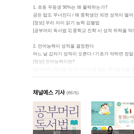
1. 초등 우등생 90%는 왜 몰락하는가?
공든 탑도 무너진다 / 왜 중학생만 되면 성적이 떨어질
[정보] 우리 아이 읽기 능력 감별법
[공부머리 독서법 1] 중학교 진학 시 성적 하락을 
2. 언어능력이 성적을 결정한다
어느 날 갑자기 성적이 오른다 / 기초가 약하면 정말
[정보] 언어능력이란?
[공부머리 독서법 2] 자기 나이에 맞는 언어능력을
3. 이야기책은 어떻게 성적을 올리는가?
채널예스 기사
독서교육의 핵심은 ‘지식’이 아닌 ‘재미’ / 2주 한
(66개)
책을 좋아하는데 공부를 못해요
[정보] 재미있는 책 고르는 법
[공부머리 독서법 3] 언어능력을 단시간에 높이는 
4. 이야기책도 싫다는 우리 아이, 어떻게 할까?
읽다
읽다