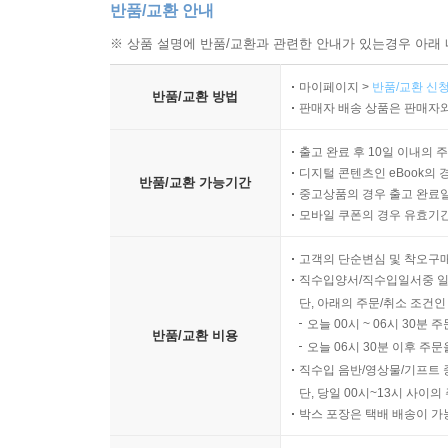
반품/교환 안내
※ 상품 설명에 반품/교환과 관련한 안내가 있는경우 아래 
마이페이지 >
반품/교환 신청
반품/교환 방법
판매자 배송 상품은 판매자와
출고 완료 후 10일 이내의 
디지털 콘텐츠인 eBook의 
반품/교환 가능기간
중고상품의 경우 출고 완료일
모바일 쿠폰의 경우 유효기간(
고객의 단순변심 및 착오구
직수입양서/직수입일서중 일
단, 아래의 주문/취소 조건인
오늘 00시 ~ 06시 30분 
반품/교환 비용
오늘 06시 30분 이후 주문
직수입 음반/영상물/기프트 
단, 당일 00시~13시 사이
박스 포장은 택배 배송이 가