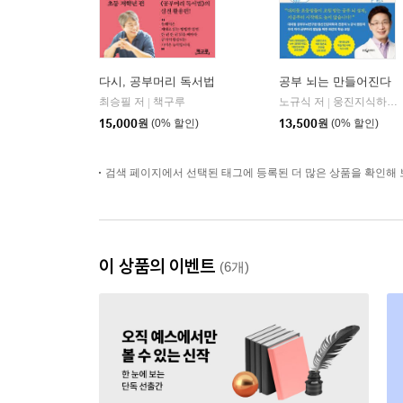
다시, 공부머리 독서법
공부 뇌는 만들어진다
최승필 저
책구루
노규식 저
웅진지식하우스
|
|
15,000
원
(0% 할인)
13,500
원
(0% 할인)
검색 페이지에서 선택된 태그에 등록된 더 많은 상품을 확인해 
이 상품의 이벤트
(6개)