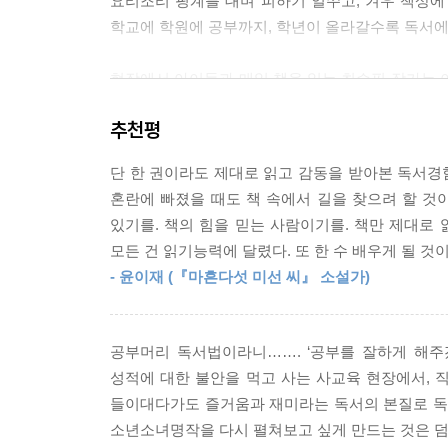
요리조리 핑계를 대며 피하기 일쑤고, 겨우 책상에
습니다. 책을 읽는다고 앉아있지만 실제로는 훑어봅
학교에 학원에 공부까지, 학년이 올라갈수록 독서에
경우가 많습니다. 넷째, 독서 지도의 종착역이 학습
현장에서 아이들과 매일 책을 읽는 최승필 작가는 
--- p.176
현실은 부모들이 생각하는 것보다 훨씬 더 심각하다
추천평
교과서를 읽고 이해하는 능력은 현격히 낮은 경우
떨어졌다.
단 한 권이라도 제대로 읽고 감동을 받아본 독서경험
혼란에 빠졌을 때도 책 속에서 길을 찾으려 할 것이
매년 반복되는 초등 우등생들의 몰락 현상을 보면
있기를. 책의 힘을 믿는 사람이기를. 책만 제대로 
데이터를 집약한 책이 바로 《공부머리 독서법》이
모든 건 읽기능력에 달렸다. 또 한 수 배우게 될 것이
- 윤이재 (『마흔다섯 미선 씨』 소설가)
저자는 많고 많은 독서의 가치와 효용 중에
왜 하필 ‘공부’에 집중했을까?
공부머리 독서법이라니……. ‘공부를 잘하게 해주
사실 우리 아이들의 어린 시절 독서량은 결코 적
성적에 대한 불안을 먹고 사는 사교육 현장에서, 직
‘필독서’라는 이름의 도서리스트가 존재하며 학습
들이대다가도 즐거움과 재미라는 독서의 본질로 독자
이해하지 못하는 읽기 열등 상태에 빠졌을까?
소년소녀명작을 다시 펼쳐보고 싶게 만드는 것은 덤