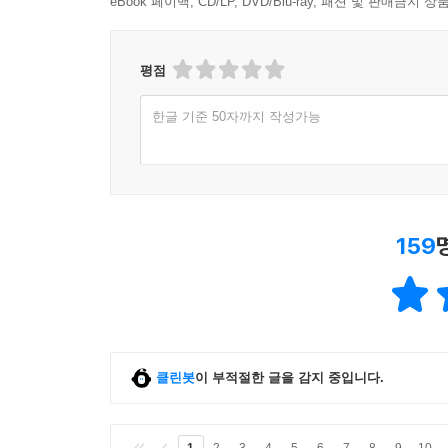
eBook 페이백, CD/LP, DVD/Blu-ray, 패션 및 판매금
평점
한글 기준 50자까지 작성가능
159
클린봇
이 부적절한 글을 감지 중입니다.
1
2
3
4
5
6
7
8
9
10