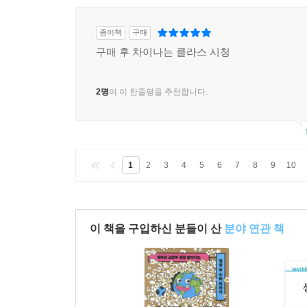
종이책
구매
구매 후 차이나는 클라스 시청
2명
이 이 한줄평을 추천합니다.
1
2
3
4
5
6
7
8
9
10
이 책을 구입하신 분들이 산
분야 연관 책