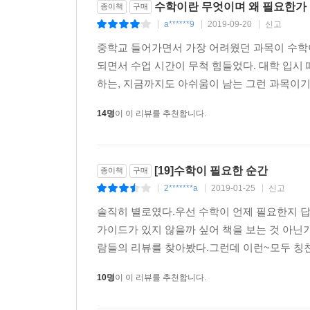
수학이란 무엇이며 왜 필요한가
종이책
구매
a******9
2019-09-20
신고
|
|
|
중학교 들어가면서 가장 어려웠던 과목이 수학
■ 수학이 필요한 시대, 문과생·기업 임원·발레리나
되면서 수업 시간이 무척 힘들었다. 대학 입시
하는, 지금까지도 아쉬움이 남는 그런 과목이기도
빅데이터나 머신러닝 등이 일상이 된 첨단 정보과
수학적 사고는 개인과 기업이 지녀야 할 필수
14명
이 이 리뷰를 추천합니다.
대표주자로서 방한할 때마다 다양한 대중을 대상으로 
네이버커넥트재단 등 김민형 교수의 강연장을 가
전공자까지 다채롭다. 이들은 복잡한 내용의 수학을
[19]수학이 필요한 순간
종이책
구매
매력에 푹 빠져든다. 더 천천히 쉬운 말로 설명하는
2*******a
2019-01-25
신고
|
|
|
이 책은 옥스퍼드 수학과의 명강의를 포함하여 김
현장에 찾아온 듯 수학에 대해 묻고 답하는 세밀
솔직히 별로였다.우선 수학이 언제 필요한지 답
분야를 넘어 해박한 지식을 지닌 그는 스스로 “수
가이드가 있지 않을까 싶어 책을 보는 것 아닌
세계에 대해 평생을 걸쳐 탐구해온 주제를 이 책
람들의 리뷰를 찾아봤다.그런데 이런~모두 칭찬과
시야로 세상을 읽어내는 그 순수한 지적 즐거움을 만
10명
이 이 리뷰를 추천합니다.