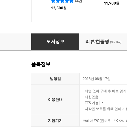
44건
11,900
원
12,500
원
수학이 필요한 순간
도서정보
리뷰/한줄평
(96/167)
품목정보
발행일
2018년 08월 17일
배송 없이 구매 후 바로 읽
제한없음
이용안내
TTS 가능
저작권 보호를 위해 인쇄 기
지원기기
크레마 /PC(윈도우 - 4K 모