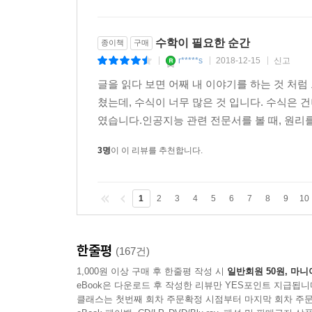
수학이 필요한 순간
종이책
구매
r*****s
2018-12-15
신고
|
|
|
글을 읽다 보면 어째 내 이야기를 하는 것 처럼
쳤는데, 수식이 너무 많은 것 입니다. 수식은 
였습니다.인공지능 관련 전문서를 볼 때, 원리를
3명
이 이 리뷰를 추천합니다.
1
2
3
4
5
6
7
8
9
10
한줄평
(167건)
1,000원 이상 구매 후 한줄평 작성 시
일반회원 50원, 마니
eBook은 다운로드 후 작성한 리뷰만 YES포인트 지급됩니
클래스는 첫번째 회차 주문확정 시점부터 마지막 회차 주문