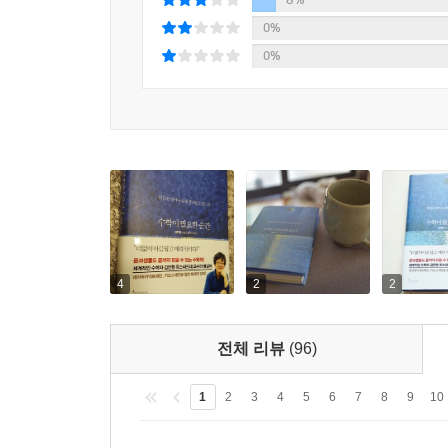
발견하는 과정과 다름없다.(6강, 우주의 실체 모
0%
세계관과 통념을 뛰어넘으며 자연과 우주에 관해 불
0%
■ 생각의 근육을 키우다
_포기하지 않고 더 깊이 사고하게 만드는 수학의 힘
꼭 수학이 아니더라도, 문제를 사고하는 과정에 
하지만 수학의 역사에서 중요한 계기는 오히려 답
무엇인가?’라는 질문으로 시작한다. 대표자를 선
사회문화적 고려사항과 현실적 딜레마에도 불구하
다가설 수 있게 된다. 수학의 힘은 여기에 있다
사고하게 만드는 것이다.
4
2
2
이러한 수학적 방법론은 자연과학이나 공학뿐 아니
이 책의 5강 ‘답이 있을 때 찾을 수 있는가’에서 
전체 리뷰
(96)
사고란 무엇인가’를 알려주기 위해 수학 교육 저
설정으로 시작하는 이 이론은 수학적 사고란 멀리 
1
2
3
4
5
6
7
8
9
10
과정에 있음을 깨닫게 만든다. 이 책을 읽다가 
가까워지고 있는 신호일 것이다.