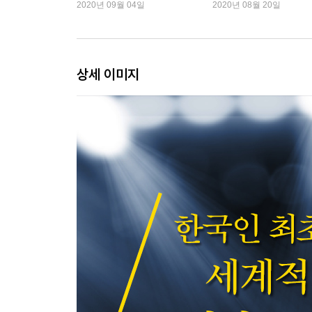
최근 5년 중 최고
는 재미있는 ‘수학 책’
2020년 09월 04일
2020년 08월 20일
5강 답이 있을 때, 찾을 수 있는가
19세기 청혼 문화를 알고 있지요? 남녀가 청혼, 약
때 안정적인 답이 있을까요?‘ 좋아하는 마음은 복잡
상세 이미지
6강 우주의 실체, 모양과 위상과 계산
우주가 휘어져 있다고 합시다. 이를 말로 표현할
주장을 하기 불가능합니다. 상상할 수 없는 것을 상
마치며
수학은 정답을 찾는 일이 아니라, 인간이 답을 
싫어하면 어떤 질문이 가진 오류도, 어떤 방법이 가
특강 숫자 없이 수학을 이해하기
수학이라고 하면 숫자가 제일 먼저 떠오릅니다. 엄
숫자를 전혀 사용하지 않고도 연산을 할 수 있습니다
이 책을 펴내며