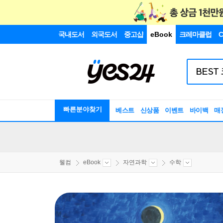
국내도서
외국도서
중고샵
eBook
크레마클럽
C
빠른분야찾기
베스트
신상품
이벤트
바이백
매
웰컴
eBook
자연과학
수학