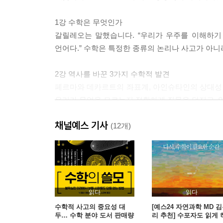
1강 수학은 무엇인가
갈릴레오는 말했습니다. “우리가 우주를 이해하기
언어다.” 수학은 특정한 종류의 논리나 사고가 아니
2강 역사를 바꾼 3가지 수학적 발견
페르마와 데카르트의 좌표계, 아인슈타인의 상대성 
우리가 무엇을 모르는지 정확하게 질문을 던지고, 
채널예스 기사
3강 확률론의 선과 악
(12개)
하이드파크에서 10명이 살해되었다. 이 일은 큰일
테러를 막는 과정에서 10명이 희생되었다면? 이런
4강 답이 없어도 좋다
대표자를 뽑는 가장 좋은 방법은 뭘까요? 수많은 선
읽다
읽다
방법들은 다 틀린 걸까요? 완벽하지 못하다고 해
수학적 사고의 중요성 대
[예스24 자연과학 MD 
두… 수학 분야 도서 판매량
리 추천] 수포자도 읽게 