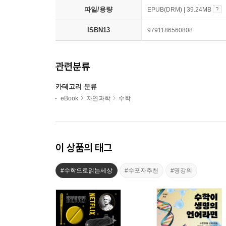
파일/용량
EPUB(DRM) | 39.24MB
ISBN13
9791186560808
관련분류
카테고리 분류
eBook
자연과학
수학
이 상품의 태그
#수학으로읽는세상
#수포자추천
#명강의