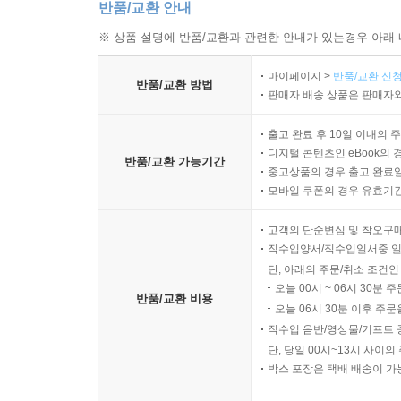
반품/교환 안내
※ 상품 설명에 반품/교환과 관련한 안내가 있는경우 아래 
마이페이지 >
반품/교환 신청
반품/교환 방법
판매자 배송 상품은 판매자와
출고 완료 후 10일 이내의 
디지털 콘텐츠인 eBook의 
반품/교환 가능기간
중고상품의 경우 출고 완료일
모바일 쿠폰의 경우 유효기간(
고객의 단순변심 및 착오구
직수입양서/직수입일서중 일
단, 아래의 주문/취소 조건인
오늘 00시 ~ 06시 30분 
반품/교환 비용
오늘 06시 30분 이후 주문
직수입 음반/영상물/기프트 
단, 당일 00시~13시 사이
박스 포장은 택배 배송이 가