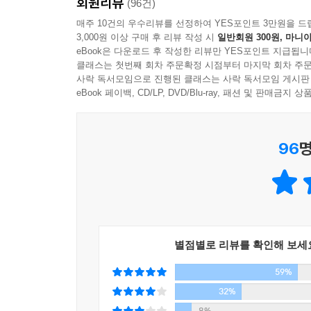
회원리뷰
개념들까지도 상식적인 언어만으로 쓰여 있어 누구든
(96건)
매주 10건의 우수리뷰를 선정하여 YES포인트 3만원을 드
3,000원 이상 구매 후 리뷰 작성 시
일반회원 300원, 마니아
eBook은 다운로드 후 작성한 리뷰만 YES포인트 지급됩니
■ 인간은 얼마나 깊이 생각할 수 있는가?
클래스는 첫번째 회차 주문확정 시점부터 마지막 회차 주문
_일상부터 우주에 대한 탐구까지 ‘수학이 필요한 순
사락 독서모임으로 진행된 클래스는 사락 독서모임 게시판
eBook 페이백, CD/LP, DVD/Blu-ray, 패션 및 판매금
‘수포자’에게 수학은 늘 두려운 존재다. 하지만 수
사고하는 가장 기본적이고 근본적인 능력이기 때문
96
명
의하면 수학은 우리가 모르는 것이 무엇인지 정
이동하는가?”라는 17세기의 과학자 페르마의 질
질문은 수 세기를 이어가며 세상을 탐구해간다.(2장,
우리가 인문학의 문제라 여겼던 윤리적 판단에서
순간이란 없다. 예를 들어 철학 영역이라 알려진 트
들어갈 프로그램을 제작하기 위한 게임으로도 활용
별점별로 리뷰를 확인해 보세
수학적인 문제로 만들고 있는 것이다(4강 ‘확률론의
59%
인간의 윤리 자체가 확률의 문제가 될 수 있음을 시
시공간과 우주에 대한 근본적인 이해 역시 수학이
32%
‘내면기하’라는 수학적 개념 없이는 설명할 수 
8%