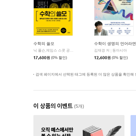
수학의 쓸모
수학이 생명의 언어라면
닉 폴슨,제임스 스콧 공저/노태복 역
더퀘스트
김재경 저
동아시아
|
|
17,600
원
(0% 할인)
12,600
원
(0% 할인)
검색 페이지에서 선택된 태그에 등록된 더 많은 상품을 확인해 
이 상품의 이벤트
(5개)