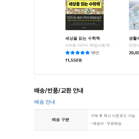
세상을 읽는 수학책
생활
사이토 다카시 저/김서현 역
북라이프
민만식
|
58건
20,0
11,550
원
배송/반품/교환 안내
배송 안내
구매 후 즉시 다운로드 가능
배송 구분
배송비 : 무료배송