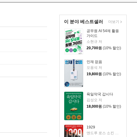
이 분야 베스트셀러
더보기
공무원 AI 54제 활용
가이드
소현규 저
20,700
원
(10% 할인)
인재 없음
오용석 저
19,800
원
(10% 할인)
육일약국 갑시다
김성오 저
18,000
원
(10% 할인)
1929
앤드루 로스 소킨 저/조용빈 역/신현호 감수