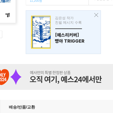
11,200원
김은성 작가
친필 메시지 수록
---------------
[예스리커버]
빵야 TRIGGER
배송/반품/교환