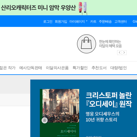
로그인
회원가입
마이페이지
카트
주문/배송
고객센터
Gl
젊은 작가
예사단독판매
이달의사은품
특가할인
추천도서
대량/법인