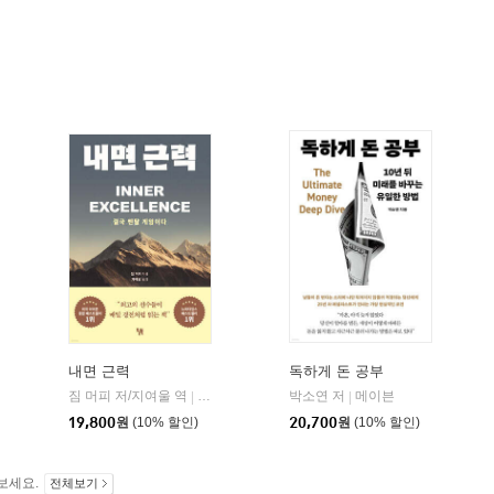
내면 근력
독하게 돈 공부
짐 머피 저/지여울 역
현대지성
윌북(willbook)
박소연 저
메이븐
|
|
|
19,800
원
(10% 할인)
20,700
원
(10% 할인)
보세요.
전체보기