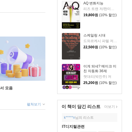
AQ 변화지능
리즈 트랜 저/한미선 역
19,800
원
(10% 할인)
스케일링 시대
드와르케시 파텔 저/개빈 리치 편/노승영 역/한운희 해제
22,500
원
(10% 할인)
이게 되네? 메이크 미
친 자동화 36제
챗대리(박진주) 저
25,200
원
(10% 할인)
도서 모음
펼쳐보기
이 책이 담긴
리스트
더보기
k*****n
님의 리스트
IT디지털관련