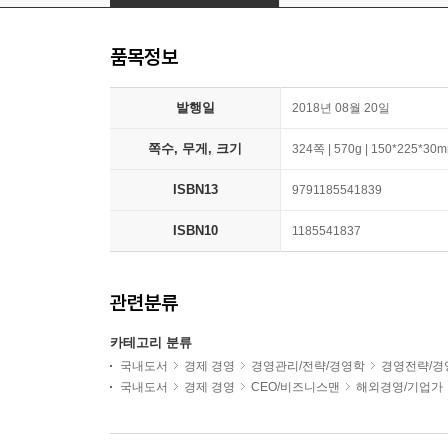
품목정보
발행일
2018년 08월 20일
쪽수, 무게, 크기
324쪽 | 570g | 150*225*30
ISBN13
9791185541839
ISBN10
1185541837
관련분류
카테고리 분류
국내도서
경제 경영
경영관리/전략/경영학
경영전략/경
국내도서
경제 경영
CEO/비즈니스맨
해외경영/기업가