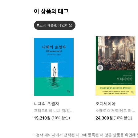
이 상품의 태그
#크레마클럽에있어요
니체의 초월자
오디세이아
프리드리히 니체 저/김철 편역
히읏
호메로스 저/페테르 파울 루벤스 그림/박문재 역
|
15,210
원
(10% 할인)
24,300
원
(10% 할인)
검색 페이지에서 선택된 태그에 등록된 더 많은 상품을 확인해 