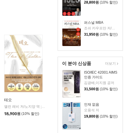
28,800
원
(10% 할인)
퍼스널 MBA
조쉬 카우프만 저/이상호,박상진 공역
31,950
원
(10% 할인)
이 분야 신상품
더보기
ISO/IEC 42001 AIMS
인증 가이드
김광배,이지원 공저
31,500
원
(10% 할인)
테오
인재 없음
앨런 레비 저/노지양 역
오팬하우스
|
오용석 저
18,900
원
(10% 할인)
19,800
원
(10% 할인)