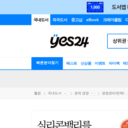
국내도서
외국도서
중고샵
eBook
크레마클럽
C
빠른분야찾기
베스트
신상품
이벤트
바이백
매
웰컴
국내도서
경제 경영
경영관리/전략/...