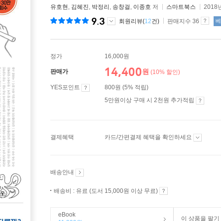
유호현
,
김혜진
,
박정리
,
송창걸
,
이종호
저
스마트북스
2018
9.3
회원리뷰(
12
건)
판매지수 36
베
정가
16,000원
14,400
원
판매가
(10% 할인)
YES포인트
800원 (5% 적립)
5만원이상 구매 시 2천원 추가적립
결제혜택
카드/간편결제 혜택을 확인하세요
배송안내
배송비 : 유료 (도서 15,000원 이상 무료)
eBook
이 상품을 팔기