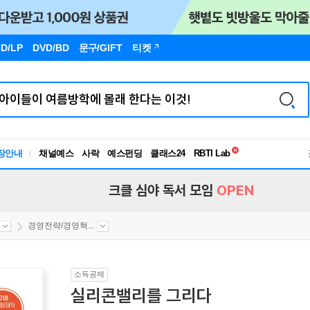
D/LP
DVD/BD
문구
/GIFT
티켓
독서유형검사
장안내
채널예스
사락
예스펀딩
클래스24
RBTI Lab
독서유형검사
크클 심야 독서 모임
OPEN
경영전략/경영혁...
소득공제
실리콘밸리를 그리다