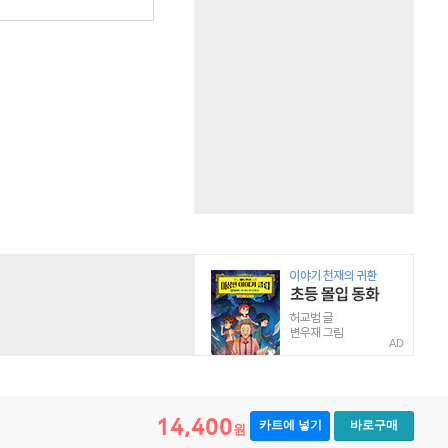
AD
14,400
카트에 넣기
바로구매
원