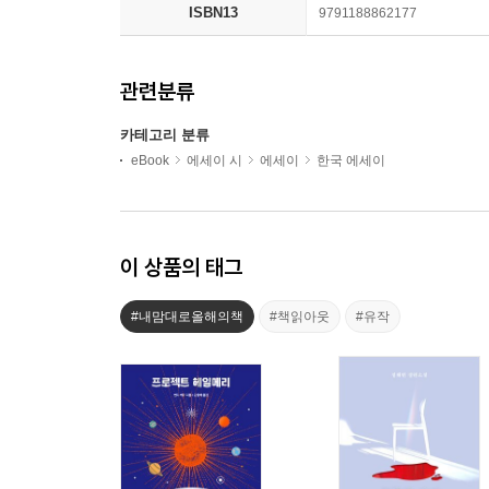
ISBN13
9791188862177
관련분류
카테고리 분류
eBook
에세이 시
에세이
한국 에세이
이 상품의 태그
#내맘대로올해의책
#책읽아웃
#유작