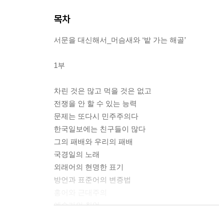
목차
서문을 대신해서_머슴새와 ‘밭 가는 해골’
1부
차린 것은 많고 먹을 것은 없고
전쟁을 안 할 수 있는 능력
문제는 또다시 민주주의다
한국일보에는 친구들이 많다
그의 패배와 우리의 패배
국경일의 노래
외래어의 현명한 표기
방언과 표준어의 변증법
홍어와 근대주의
예술가의 취업
날카로운 근하신년