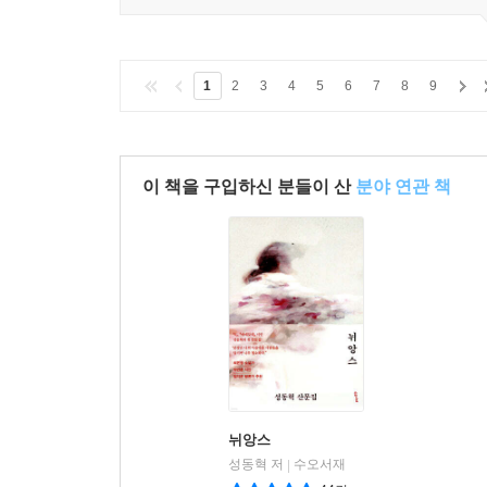
1
2
3
4
5
6
7
8
9
이 책을 구입하신 분들이 산
분야 연관 책
뉘앙스
성동혁 저
수오서재
|