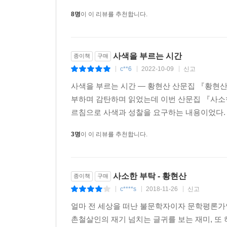
8명
이 이 리뷰를 추천합니다.
사색을 부르는 시간
종이책
구매
c**6
2022-10-09
신고
|
|
|
사색을 부르는 시간 ― 황현산 산문집 『황현산의
부하며 감탄하며 읽었는데 이번 산문집 『사소한
르침으로 사색과 성찰을 요구하는 내용이었다. 
3명
이 이 리뷰를 추천합니다.
사소한 부탁 - 황현산
종이책
구매
c****s
2018-11-26
신고
|
|
|
얼마 전 세상을 떠난 불문학자이자 문학평론가인
촌철살인의 재기 넘치는 글귀를 보는 재미, 또 