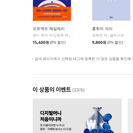
프로젝트 헤일메리
홍학의 자리
앤디 위어 저/강동혁 역
알에이치코리아(RHK)
정해연 저
엘릭시르
|
|
15,400
원
(0% 할인)
9,800
원
(0% 할인)
검색 페이지에서 선택된 태그에 등록된 더 많은 상품을 확인해 
이 상품의 이벤트
(13개)