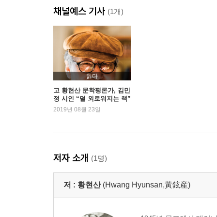
채널예스 기사
말의 힘
(1개)
대학이 할 일과 청소 노동자
공개 질문
악마의 존재 방식
진정성의 정치
읽다
2부
고 황현산 문학평론가, 김민
정 시인 “덜 외로워지는 책”
2019년 08월 23일
종이 사전과 디지털 사전
어느 히피의 자연과 유병언의 자연
어떤 복잡성 이론
한글날에 쓴 사소한 부탁
저자 소개
(1명)
인문학의 어제와 오늘
1700개의 섬
저 :
황현산
(Hwang Hyunsan,黃鉉産)
변화 없다면 ‘푸른 양’이 무슨 소용인가
인성 교육
운명과 인간의 위엄