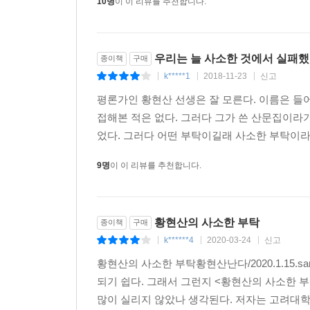
10명
이 이 리뷰를 추천합니다.
악마는 눈뜨고 그 생때같은 아이들을 잃는 순간에
사람들의 입을 통해 퍼뜨리기도 했다. 악마는 빠뜨린
물론 나는 악마를 믿지 않는다. 그러나 악마를 
우리는 늘 사소한 것에서 실패했
종이책
구매
않는다. 그것이 악마의 처사였다면 악마의 연구로 끝
k*****1
2018-11-23
신고
|
|
|
용서하지 말고 리본을 달건 촛불을 들건 무슨 일이든지 해야 
―「악마의 존재 방식」중에서
평론가인 황현산 선생은 잘 모른다. 이름은 들
접해본 적은 없다. 그러다 그가 쓴 산문집이라기
책을 읽는 것도 마찬가지다. 책은 도끼라고 니체는 
었다. 그러다 어떤 부탁이길래 사소한 부탁이라고
보고 있어서는 안 될 것이다. 우리는 우리가 읽는 것
9명
이 이 리뷰를 추천합니다.
책이라는 이름의 도끼 앞에 우리를 바치는 것도 
않는다. (2015. 6. 22.)
―「오리찜 먹는 법」중에서
황현산의 사소한 부탁
종이책
구매
k******4
2020-03-24
신고
|
|
|
황현산의 사소한 부탁황현산난다/2020.1.15
되기 쉽다. 그래서 그런지 <황현산의 사소한 
많이 실리지 않았나 생각된다. 저자는 고려대학