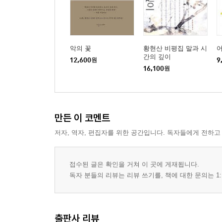
문단 내 성추행과 등단 비리
닭 울음소리와 초인의 노래
소녀상과 만국의 소녀들
투표의 무의식
악의 꽃
황현산 비평집 말과 시
풍속에 관해 글쓰기
간의 깊이
12,600
원
9
16,100
원
희생자의 서사
더디고 더딘 광복
내가 아는 것이 무엇인가
만든 이 코멘트
4부
저자, 역자, 편집자를 위한 공간입니다. 독자들에게 전하고
폐쇄 서사?영화 〈곡성〉을 말하기 위해
작은, 더 작은 현실?권여선의 「봄밤」을 읽으며
접수된 글은 확인을 거쳐 이 곳에 게재됩니다.
미래의 기억
독자 분들의 리뷰는 리뷰 쓰기를, 책에 대한 문의는 1:
키스의 현상학
시간과 기호를 넘어서서 1?영화 〈컨택트〉에 붙이
시간과 기호를 넘어서서 2?영화 〈컨택트〉에 붙이
출판사 리뷰