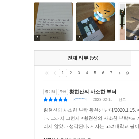
진정한 앎이며, 한쪽의 동포가 비극적인 결단을 내
어디서 찾을 것인가. (2013. 4. 13.)
―「전쟁을 안 할 수 있는 능력」중에서
흉악 범죄가 일어날 때마다 반복되는 일이지만, 
2
3
문제를 해결하기보다 없애버려야 한다고 말하는 
흉악범들이 두려워하는 것은 죽음이 아니라 일상이기 때문이
전체 리뷰
(55)
―「그의 패배와 우리의 패배」중에서
1
2
3
4
5
6
7
예술도 밥을 먹어야 할 수 있는 일이니 밥벌이를 하
관해서만 말한다면, 문학 관련 학과를 졸업한 많은
황현산의 사소한 부탁
종이책
구매
않는다면 그가 작가로서 성공했음을 말하는 것이기
k******4
2023-02-15
신고
|
|
|
불명예를 안겼는가. 대통령이 어디선가 가수 싸이를
황현산의 사소한 부탁 황현산 난다/2020.1.
나는 창조경제에 관해서는 아는 것이 없지만 창조를 
다. 그래서 그런지 <황현산의 사소한 부탁>도
아는 것이 창조의 시작이다. (2013. 12. 7.)
리지 않았나 생각된다. 저자는 고려대학교 볼어
―「예술가의 취업」중에서