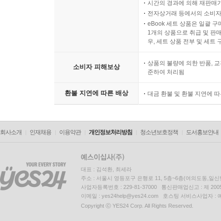
시간의 경과에 의해 재판매가
전자상거래 등에서의 소비자
eBook 세트 상품은 일괄 
1개의 상품으로 취급 및 판매
우, 세트 상품 전부 및 세트
상품의 불량에 의한 반품, 교
소비자 피해보상
준하여 처리됨
환불 지연에 따른 배상
대금 환불 및 환불 지연에 
회사소개
인재채용
이용약관
개인정보처리방침
청소년보호정책
도서홍보안내
대표 : 김석환, 최세라
주소 : 서울시 영등포구 은행로 11, 5층~6층(여의도동,일신
사업자등록번호 : 229-81-37000 통신판매업신고 : 제 200
이메일 : yes24help@yes24.com 호스팅 서비스사업자 :
Copyright ⓒ YES24 Corp. All Rights Reserved.