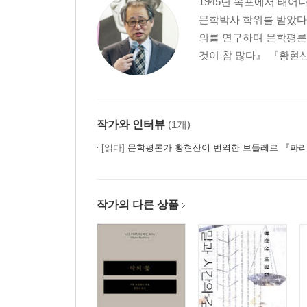
1945년 목포에서 태
다른 길
문학박사 학위를 받았다
마더 구스의 노래
의를 연구하며 문학평론
오리찜 먹는 법
것이 참 많다』 『황현산
표절에 관하여
『어린 왕자』에 관해, 새삼스럽게
학술 용어의 운명
언어, 그 숨은 진실을 위한 여행
작가와 인터뷰
(1개)
[읽다]
문학평론가 황현산이 번역한 보들레르 『파리
3부
‘아 대한민국’과 ‘헬조선’
작가의 다른 상품
식민지의 마리안느
『어린 왕자』의 번역에 대한 오해
슬픔의 뿌리
두 개의 시간
간접화의 세계
‘여성혐오’라는 말의 번역론