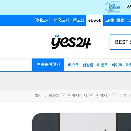
국내도서
외국도서
중고샵
eBook
크레마클럽
C
빠른분야찾기
베스트
신상품
이벤트
바이백
매
웰컴
eBook
에세이 시
에세이
한국