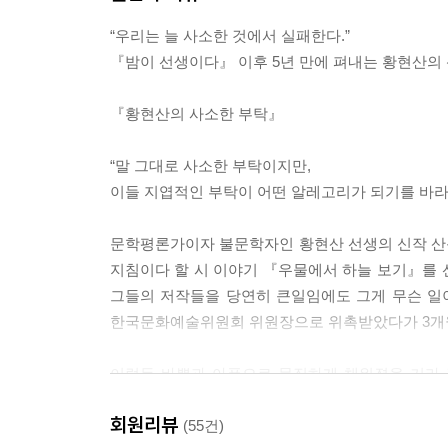
미라보 다리와 한국
“우리는 늘 사소한 것에서 실패한다.”
5부
『밤이 선생이다』 이후 5년 만에 펴내는 황현산의 
거꾸로 선 화엄 세계?김혜순 시집 『피어라 돼지』
『황현산의 사소한 부탁』
세기말의 해방?이수명 평론집 『공습의 시대』
편집자 소설과 염소?김선재 연작소설집 『어디에
“말 그대로 사소한 부탁이지만,
이 경쾌한 불안?김개미 시집 『자면서도 다 듣는 
이들 지엽적인 부탁이 어떤 알레고리가 되기를 바라
시의 만국 공통 문법?천양희 시집 『새벽에 생각하
새롭게 그 자리에?신영배 시집 『그 숲에서 당신을
문학평론가이자 불문학자인 황현산 선생의 신작 산문
한국 로망의 기원?조선희 장편소설 『세 여자』
지침이다 할 시 이야기 『우물에서 하늘 보기』를 선
슬픔의 관리?신철규 시집 『지구만큼 슬펐다고 한
그들의 저작들을 당연히 큰일임에도 그게 무슨 일이겠
미당의 ‘그러나’?『미당 서정주 전집』
한국문화예술위원회 위원장으로 위촉받았다가 3개월 
시인과 소설가?이경자의 『시인 신경림』
문학의, 문학에 의한, 문학을 위한 2인칭?김가경 
이렇듯 바쁨과 아픔으로 묵직하게 채워졌을 거라 
계획에 없던 꽃피우기?정진규 시집 『모르는 귀』
않았던, 참혹하리만치 망가져버렸던 우리 정치사회의
회원리뷰
바람 소리로 써야 할 묘비명?장석남 시집 『꽃 밟
목소리를 낼 수 있는 지면마다 들어앉아 펜대를 감아
(55건)