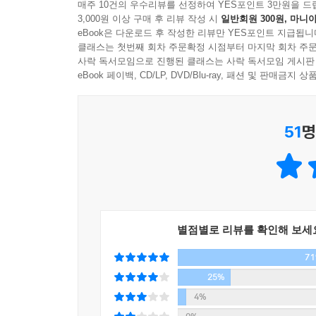
다해왔다. 이때의 도리란 시대의 스승이자 현장의 글
매주 10건의 우수리뷰를 선정하여 YES포인트 3만원을 드
3,000원 이상 구매 후 리뷰 작성 시
일반회원 300원, 마니아
eBook은 다운로드 후 작성한 리뷰만 YES포인트 지급됩니
『황현산의 사소한 부탁』은 그런 그의 지난했던
클래스는 첫번째 회차 주문확정 시점부터 마지막 회차 주문
앞섬보다는 제 사유의 앞섬으로 우리를 따르게 한 제
사락 독서모임으로 진행된 클래스는 사락 독서모임 게시판
소리를 지르지 않는다. 다만 상대의 말을 끝까지
eBook 페이백, CD/LP, DVD/Blu-ray, 패션 및 판매금
그는 쉽게 웃거나 쉽게 울지 않는다. 다만 상대의 
상황에서든 그는 빠른 걸음을 자랑하지 않는다. 
51
명
사람이다.
이렇듯 그는 너와 내가 우리가 되어 함께 살아간다
제 허리뼈를 휘어왔다. 『황현산의 사소한 부탁』은
2013년 3월 9일에서 시작되어 2017년 12월 2
시간상의 구성으로 엮어낸 건 그 자체가 말하자면
별점별로 리뷰를 확인해 보세
다분한 확신이 들기도 하여서였다.
7
각종 매체의 부름에 응하여 써나갔다지만 그 주제만
25%
흔한 곁눈질도 없이 ‘황현산’이라는 사람의 방향성이
4%
페이지가, 눅눅함으로 불어버린 페이지가 이 책을 