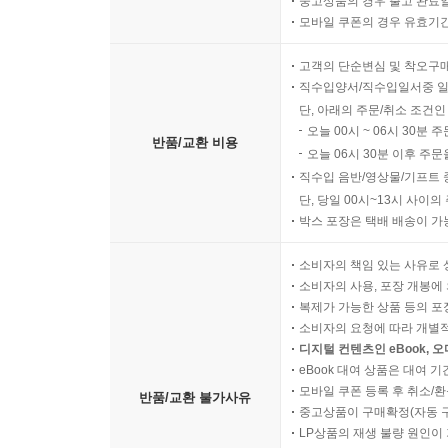
중고상품의 경우 출고 완료일
모바일 쿠폰의 경우 유효기간(
고객의 단순변심 및 착오구
직수입양서/직수입일서중 일
단, 아래의 주문/취소 조건인
오늘 00시 ~ 06시 30분 
반품/교환 비용
오늘 06시 30분 이후 주문
직수입 음반/영상물/기프트 
단, 당일 00시~13시 사이
박스 포장은 택배 배송이 가
소비자의 책임 있는 사유로 
소비자의 사용, 포장 개봉에 
복제가 가능한 상품 등의 포장을 
소비자의 요청에 따라 개별
디지털 컨텐츠인 eBook, 
eBook 대여 상품은 대여 기
모바일 쿠폰 등록 후 취소/환
반품/교환 불가사유
중고상품이 구매확정(자동 
LP상품의 재생 불량 원인이 기