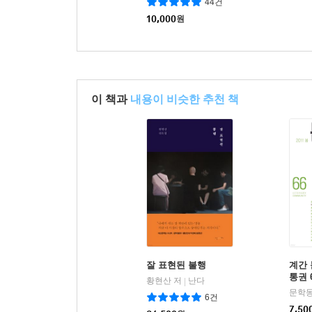
44건
10,000
원
이 책과
내용이 비슷한 추천 책
잘 표현된 불행
계간 
통권 
황현산 저
난다
|
문학동
6건
7,50