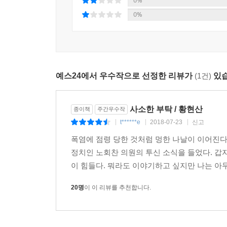
0%
늘 든든히 챙긴 몸이었다 할 때 그는 이번 글에서는
0%
속에, 그래야 살 수밖에 없는 시절을 우리 모두
아니었을까 조심스럽게 단언해보게도 되는 것이다.
손이었으며, 사랑이었기에 그는 아프면서도 살피는 마
예스24에서 우수작으로 선정한 리뷰가
(1건)
있습
그가 온몸으로 써내려간『황현산의 사소한 부탁』은
움켜쥐라는 삶에 있어 선생의 어떤 팁이라 알아먹어
원인이 되는 크기는 정말이지 큼보다는 작음이었으리라
사소한 부탁 / 황현산
종이책
주간우수작
그리하여 별 같은 것이 되리라. 올려다보면 있고, 누
t******e
2018-07-23
신고
|
|
|
소리 없는 인생의 이 내비게이션은 밤에 유독 더 빛
폭염에 점령 당한 것처럼 멍한 나날이 이어진다.
길도우미로 거침없이 우리를 안내하리라. 선생은 
정치인 노회찬 의원의 투신 소식을 들었다. 갑
읽어봐주십사, 하는 마음, 결국은 우리 좋으라는 마
이 힘들다. 뭐라도 이야기하고 싶지만 나는 아무 
● 책 속에서
긴말이 필요 없이 우리에게 전쟁은 민족의 공멸을
20명
이 이 리뷰를 추천합니다.
경제적으로 부를 쌓은들 그게 무슨 소용이 있으며,
있겠는가. 민족의 한쪽이 나쁜 결정을 내리지 않도록
운명 앞에 서 있었고, 또다시 긴박한 위험을 목전에