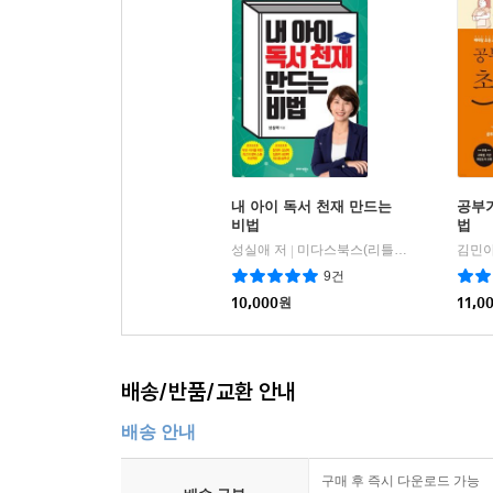
내 아이 독서 천재 만드는
공부
비법
법
성실애 저
미다스북스(리틀미다스)
김민아
|
9건
10,000
원
11,0
배송/반품/교환 안내
배송 안내
구매 후 즉시 다운로드 가능