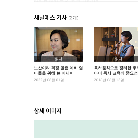
엄마표 읽기 교육, 지금 시작하라
대치동 논술학원에서는 무엇을 배울까? ㆍ 보내도, 안
채널예스 기사
(2개)
엄마는 내 아이의 맞춤형 교사다
자녀의 성향 파악하기 ㆍ 읽기 습관, 엄마가 주도하
우리집 독서 환경은 몇 점일까?
읽기 환경부터 점검하라 ㆍ 함께 공부하는 공간 만들
읽다
읽다
마세요
노산이라 걱정 많은 예비 엄
육하원칙으로 정리한 우
마들을 위해 쓴 에세이
아이 독서 교육의 중요성
2022년 08월 01일
2018년 08월 13일
Chapter03 엄마가 주도하는 우리 아이 읽기 교육
책, 구입에도 명확한 기준이 필요하다
전집, 사는 게 좋을까? ㆍ 권장도서는 잊어라 ㆍ
함정에 빠지지 말자 ㆍ 만만한 책부터 시작하라 ㆍ 
상세 이미지
엄마가 만드는 읽기 습관
유치원 · 초등학교의 독서 시간 충분할까? ㆍ 우리