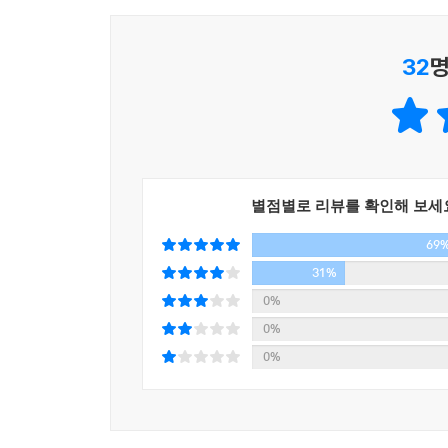
꼼꼼하게 정리되어 있다. 더불어 책의 곳곳마다 인
고민하는 부모에게 해결책을 준다.
32
명
‘국어력’은 평생에 걸쳐 아이의 인생 습관을 도
사회생활을 할 때도 말하기와 쓰기는 성패를 가르
무엇일까? 일주일에 한 번, 10분씩이라도 아이와
되어줄 것이다.
별점별로 리뷰를 확인해 보세
69
추천평
31%
우리 취학 전 어린이에게 너무 일찍 영어 몰입 
0%
한글책 읽기 교육은 가정에서 부모가 보여주고 이끌어
0%
전이되기 쉽다. 그렇게 되면 모국어보다 훨씬 낮
0%
연결되고 만다. 굳이 영어 교육이 아니라도 국어 
이해할 수 있는 시간을 주고 그것을 습관화하기 위해
권한다.