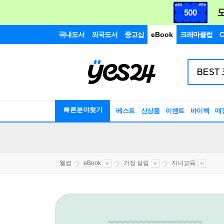
국내도서
외국도서
중고샵
eBook
크레마클럽
C
빠른분야찾기
베스트
신상품
이벤트
바이백
매
웰컴
eBook
가정 살림
자녀교육