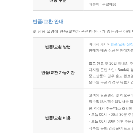
배송 구분
배송비 : 무료배송
반품/교환 안내
※ 상품 설명에 반품/교환과 관련한 안내가 있는경우 아래 
마이페이지 >
반품/교환 신청
반품/교환 방법
판매자 배송 상품은 판매자와
출고 완료 후 10일 이내의 
디지털 콘텐츠인 eBook의 
반품/교환 가능기간
중고상품의 경우 출고 완료일
모바일 쿠폰의 경우 유효기간(
고객의 단순변심 및 착오구
직수입양서/직수입일서중 일
단, 아래의 주문/취소 조건인
오늘 00시 ~ 06시 30분 
반품/교환 비용
오늘 06시 30분 이후 주문
직수입 음반/영상물/기프트 