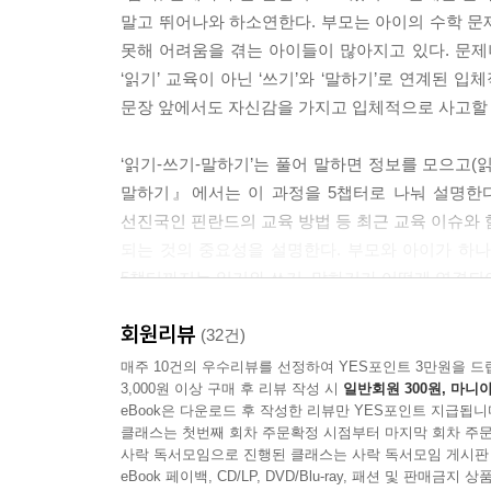
말고 뛰어나와 하소연한다. 부모는 아이의 수학 문
못해 어려움을 겪는 아이들이 많아지고 있다. 문제
‘읽기’ 교육이 아닌 ‘쓰기’와 ‘말하기’로 연계된 
문장 앞에서도 자신감을 가지고 입체적으로 사고할 
‘읽기-쓰기-말하기’는 풀어 말하면 정보를 모으고(읽
말하기』에서는 이 과정을 5챕터로 나눠 설명한다
선진국인 핀란드의 교육 방법 등 최근 교육 이슈와
되는 것의 중요성을 설명한다. 부모와 아이가 하나
5챕터까지는 읽기와 쓰기, 말하기가 어떻게 연결되
부러진 선배 엄마의 조언을 바로 옆에서 듣는 것 같은
회원리뷰
(32건)
탄탄한 공부머리 만드는 ‘초등 국어력’의 힘
매주 10건의 우수리뷰를 선정하여 YES포인트 3만원을 드
3,000원 이상 구매 후 리뷰 작성 시
일반회원 300원, 마니아
“야무지게 쓰고, 조리 있게 말하는 아이들은 읽는 법
eBook은 다운로드 후 작성한 리뷰만 YES포인트 지급됩니
클래스는 첫번째 회차 주문확정 시점부터 마지막 회차 주문
무엇보다 이 책의 가장 큰 강점은 구체적이고 다양한
사락 독서모임으로 진행된 클래스는 사락 독서모임 게시판
‘자녀의 독서 습관에 대한 실질적인 고민을 해결하는 
eBook 페이백, CD/LP, DVD/Blu-ray, 패션 및 판매금