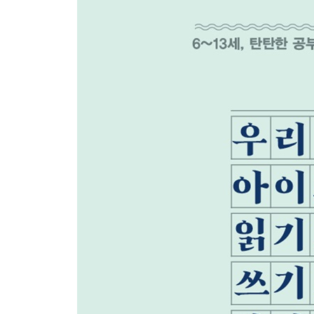
매일 자투리 읽기의 힘
티끌 모아 태산, 하루 10분 매일 독서 ㆍ 신문 읽
도서관 200% 활용하기
도서관에서 짧고 굵게 놀자 ㆍ 주말에는 도서관으로 
감동, 시 읽기 ㆍ 미래를 보는 눈, 역사 이야기
QnA
만화책만 읽는 아이 어떻게 하죠? ㆍ 다독이 먼
괜찮을까요?
Chapter04 읽기로 ‘말하기’실력 키우기
읽기만큼 중요한 독서 전 말하기
제목으로 내용 연상하기 ㆍ 엄마와 함께 읽는 즐거움
두뇌를 자극하는 ‘소리 내어 읽기’
소리 내어 읽기의 놀라운 효과 ㆍ 초등학생 때까