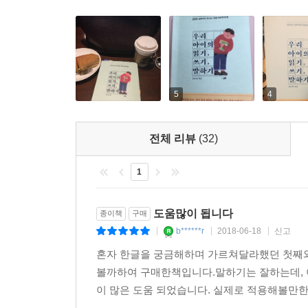
-이보영(영어 교육 전문가)
아나운서이자 엄마인 저자는 읽기가 언어생활 전반
책이 아니라 읽기를 통한 말하기, 쓰기의 연결을 
도움이 될 것이다. 또한, 현직에서 많은 저자와 인
활동은 아나운서의 경험을 십분 살리면서도 누구나 
5
4
교육을 제대로 하고 싶은 엄마들의 일독을 권한다.
-노규식(SBS 〈영재발굴단〉 자문위원, 공부두뇌연
전체 리뷰
(32)
요즘은 독서가 얼마나 중요한지 누구나 알고 있습니
1
제시하는 책은 흔하지 않지요. 김보영 아나운서의
얕은 테크닉을 뽐내는 게 아니라 본질적으로 엄마와
도움많이 됩니다
종이책
구매
접근하였기에 내용이 아주 흥미로우면서도 이해가 
b******r
2018-06-18
신고
|
|
|
이상의 에너지와 시간을 헛되이 소비하지 않고 김
혼자 한글을 궁금해하며 가르쳐달라했던 첫째와
터득하시기 바랍니다.
볼까하여 구매한책입니다.말하기는 잘하는데, 아
-‘우성맘’ 이성원(《영어를 우리말처럼 하는 기적의
이 많은 도움 되었습니다. 실제로 적용해볼만