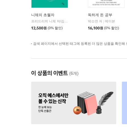
니체의 초월자
독하게 돈 공부
프리드리히 니체 저/김철 편역
히읏
박소연 저
메이븐
|
|
12,500
원
(0% 할인)
16,100
원
(0% 할인)
검색 페이지에서 선택된 태그에 등록된 더 많은 상품을 확인해 
이 상품의 이벤트
(6개)