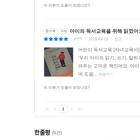
첫째 아이가 태어나던 날 집에서 TV 선을 뽑았습
이 리뷰가 도움이 되었나요?
때문입니다. 그 노력 덕분인지 올해 7살, 5살이 
아이들의 독서 습관을 제대로 잡아줄지 고민했습니다
우리집은 다 같이 모여 ‘북토크’ 시간을 갖고 독서판
아이의 독서교육을 위해 읽었어
종이책
구매
-‘틈틈이’ 김아연(《나는 워킹맘입니다》 저자, 동
j****r
2018-04-22
신고
|
|
|
책을 좋아하는 아이는 모든 부모의 로망입니다. 저
어린이 독서교육 [자녀교육서]
처음에는 책 한 권을 끝까지 읽지 못하던 하유는 
'우리 아이의 읽기, 쓰기, 말
하지만 독서를 습관으로 자리 잡게 하기까지는 쉽
려주는 고마운 책인데요. 아이
독서의 즐거움을 알게 되길 바랍니다.
며 도움...
더보기
-‘박쿤’ 박현규(《아이를 크게 키우는 놀이 육아》 저
이 리뷰가 도움이 되었나요?
1
한줄평
(6건)