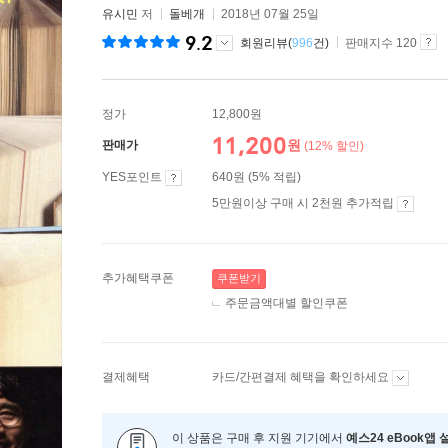
유시민
저
돌베개
2018년 07월 25일
9.2
회원리뷰(
996
건)
판매지수 120
정가
12,800원
11,200
원
판매가
(12% 할인)
YES포인트
640원 (5% 적립)
5만원이상 구매 시 2천원 추가적립
추가혜택쿠폰
쿠폰받기
주문금액대별 할인쿠폰
결제혜택
카드/간편결제 혜택을 확인하세요
이 상품은 구매 후 지원 기기에서
예스24 eBook앱