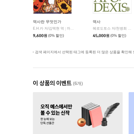
역사란 무엇인가
역사
E.H.카 저/김택현 역
까치글방
헤로도토스 저/천병희 역
|
|
9,600
원
(0% 할인)
45,000
원
(0% 할인)
검색 페이지에서 선택된 태그에 등록된 더 많은 상품을 확인해 
이 상품의 이벤트
(6개)