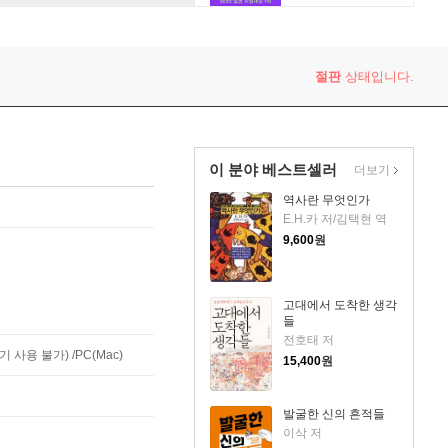
절판
상태입니다.
이 분야 베스트셀러
더보기
역사란 무엇인가
E.H.카 저/김택현 역
9,600
원
고대에서 도착한 생각
들
전호태 저
사용 불가) /PC(Mac)
15,400
원
발굴한 신의 흔적들
이삭 저