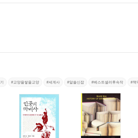
판기
#교양을쌓을교양
#세계사
#알쓸신잡
#베스트셀러후속작
#책