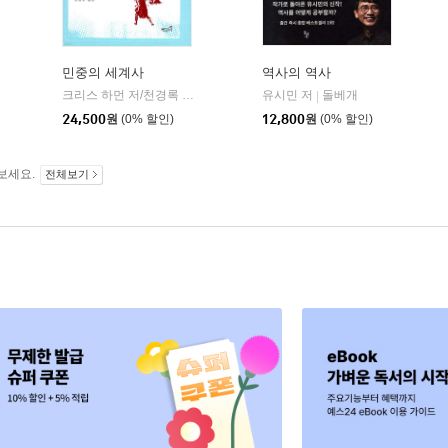
민중의 세계사
역사의 역사
숲
크리스 하먼 저/천경록 역
책갈피
유시민 저
돌베개
|
|
24,500
원
(0% 할인)
12,800
원
(0% 할인)
보세요.
전체보기