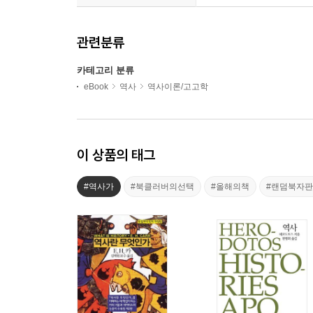
관련분류
카테고리 분류
eBook
역사
역사이론/고고학
이 상품의 태그
#역사가
#북클러버의선택
#올해의책
#랜덤북자