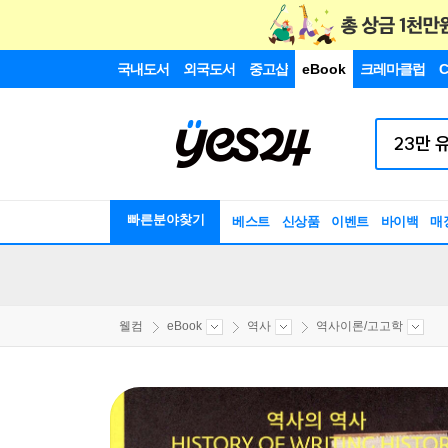
국내도서
외국도서
중고샵
eBook
크레마클럽
C
빠른분야찾기
베스트
신상품
이벤트
바이백
매
웰컴
eBook
역사
역사이론/고고학