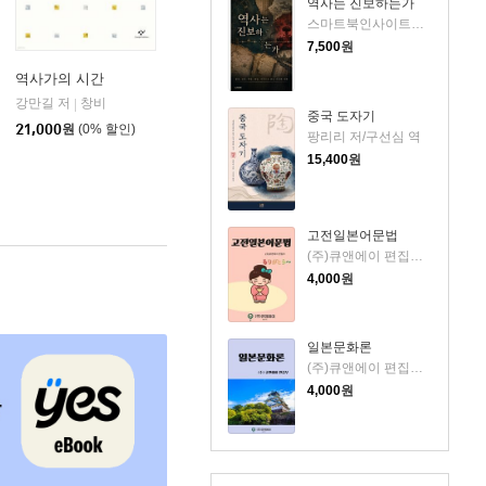
역사는 진보하는가
스마트북인사이트랩 저
7,500
원
역사가의 시간
강만길 저
창비
|
중국 도자기
21,000
원
(0% 할인)
팡리리 저/구선심 역
15,400
원
고전일본어문법
(주)큐앤에이 편집부 저
4,000
원
일본문화론
(주)큐앤에이 편집부 저
4,000
원