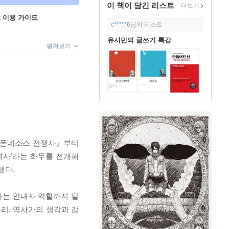
이 책이 담긴
리스트
더보기
ok 이용 가이드
c*****6
님의 리스트
유시민의 글쓰기 특강
펼쳐보기
펠로폰네소스 전쟁사』부터
역사’라는 화두를 전개해
했다.
하는 안내자 역할까지 맡
리, 역사가의 생각과 감