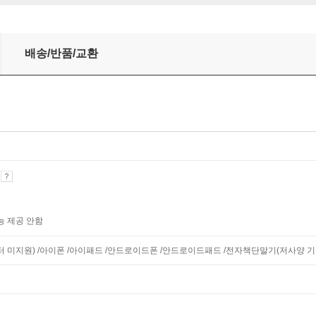
배송/반품/교환
기
능 제공 안함
니터 미지원) /아이폰 /아이패드 /안드로이드폰 /안드로이드패드 /전자책단말기(저사양 기기 