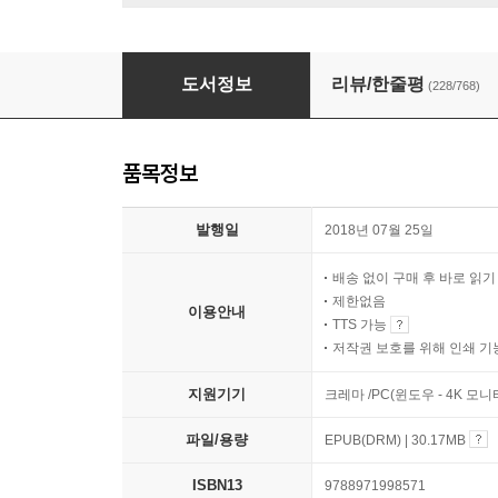
역사의 역사
도서정보
리뷰/한줄평
(228/768)
품목정보
발행일
2018년 07월 25일
배송 없이 구매 후 바로 읽
제한없음
이용안내
TTS 가능
저작권 보호를 위해 인쇄 기
지원기기
크레마 /PC(윈도우 - 4K 모
파일/용량
EPUB(DRM) | 30.17MB
ISBN13
9788971998571