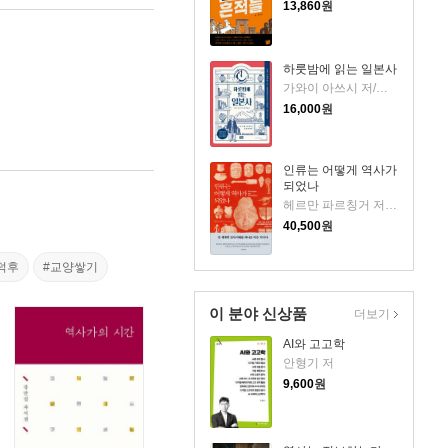
13,860
원
하룻밤에 읽는 일본사
가와이 아쓰시 저/원지연 역
16,000
원
인류는 어떻게 역사가
되었나
헤르만 파르칭거 저/나유신 역
40,500
원
덕후
#교양쌓기
이 분야 신상품
더보기
AI와 고고학
안형기 저
9,600
원