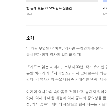
한 눈에 보는 YES24 단독 선출간
e
상시
상
소개
‘국가란 무엇인가’ 이후, ‘역사란 무엇인가’를 묻다
유시민과 함께 역사의 갈피를 찾다!
『거꾸로 읽는 세계사』로부터 30년, 작가 유시
유발 하라리의 『사피엔스』까지 고대로부터 최근까
간다. 각 역사서의 주요 내용과 시대적인 맥락, 서
여기에 역사가의 속마음을 전달하고, 놓치지 말아야
았다. 역사에 대한 애정과 역사 공부의 중요성을 몸
정, 역사 공부의 재미와 깨달음을 함께 나누는 가운