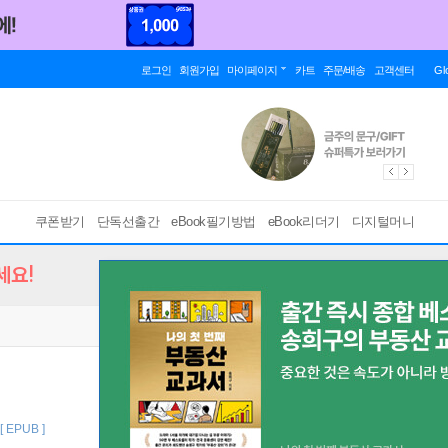
로그인
회원가입
마이페이지
카트
주문/배송
고객센터
Gl
쿠폰받기
단독선출간
eBook필기방법
eBook리더기
디지털머니
세요!
[ EPUB ]