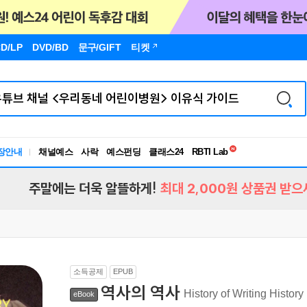
D/LP
DVD/BD
문구
/GIFT
티켓
독서유형검사
장안내
채널예스
사락
예스펀딩
클래스24
RBTI Lab
독서유형검사
주말에는 더욱 알뜰하게!
최대 2,000원 상품권 받으
소득공제
EPUB
역사의 역사
History of Writing History
eBook