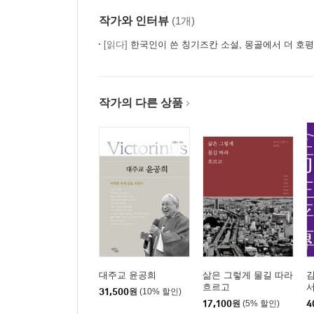
작가와 인터뷰
(1개)
[읽다]
한국인이 쓴 칭기즈칸 소설, 몽골에서 더 호평 - 김형수 
작가의 다른 상품
대주교 윤공희
삶은 그렇게 물길 따라
김
흐르고
서
31,500
원
(10% 할인)
17,100
원
(5% 할인)
4