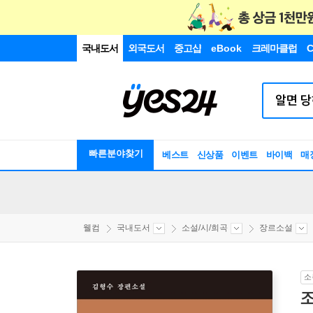
국내도서
외국도서
중고샵
eBook
크레마클럽
C
빠른분야찾기
베스트
신상품
이벤트
바이백
매
웰컴
국내도서
소설/시/희곡
장르소설
소
조