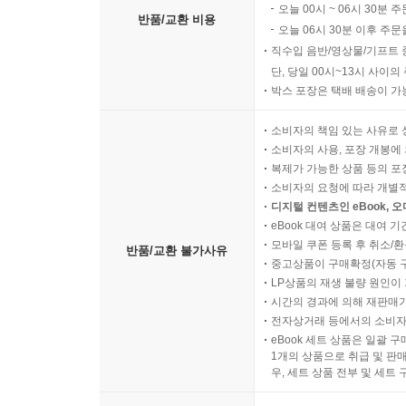
오늘 00시 ~ 06시 30분 
반품/교환 비용
오늘 06시 30분 이후 주문
직수입 음반/영상물/기프트 
단, 당일 00시~13시 사이
박스 포장은 택배 배송이 가
소비자의 책임 있는 사유로 
소비자의 사용, 포장 개봉에 
복제가 가능한 상품 등의 포장을 
소비자의 요청에 따라 개별
디지털 컨텐츠인 eBook, 
eBook 대여 상품은 대여 기
모바일 쿠폰 등록 후 취소/환
반품/교환 불가사유
중고상품이 구매확정(자동 
LP상품의 재생 불량 원인이 기
시간의 경과에 의해 재판매가
전자상거래 등에서의 소비자
eBook 세트 상품은 일괄 
1개의 상품으로 취급 및 판매
우, 세트 상품 전부 및 세트