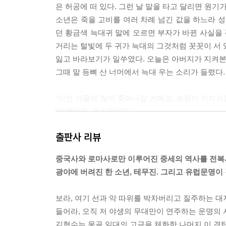
은 허공에 떠 있다. 그런 날 말을 타고 달리면 원
소년은 죽을 고비를 여러 차례 넘긴 값을 하느라 성
던 황금색 늑대귀 말에 오르면 부자가 바뀐 사실을 
거리는 털빛에 두 귀가 늑대의 그것처럼 꼿꼿이 서 
잃고 바라보기가 일쑤였다. 오늘은 아버지가 지켜본
그때 말 등뼈 산 너머에서 늑대 우는 소리가 들렸다. 1권, 
“이번 겨울에 많이 죽어나갈 거예요. 초원이 어지러울
“전쟁인가, 조드인가?”
“아주 무서운 추위가 올 거예요. 가을가뭄이 시작되
출판사 리뷰
사실이었다. 텝텡그리는 며칠 전 기러기 떼가 남김
정도로 높이 솟아 겨울나기가 예삿일이 아닐 것을 일
중국사와 로마사로만 이루어진 중세의 역사를 전복
까마귀들도 가까이 와서 시끄럽게 굴고, 참새 떼는
광야에 버려진 한 소년, 테무진. 그리고 유럽문명이
늘과 땅 그리고 모든 동물들이 예고하고 있었다.
보라, 여기 선과 악 따위를 박차버리고 질주하는 대
2권 ---p.47
들어라, 오직 저 야생의 무대만이 연주하는 운명의 
김형수는 몽골 일대의 고금을 체화한 나머지 이 경탄