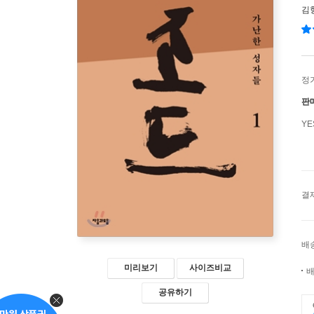
김
정
판
Y
결
배
미리보기
사이즈비교
배
공유하기