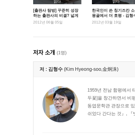
읽다
읽다
[출판사 탐방] 꾸준히 성장
한국인이 쓴 칭기즈칸 소
하는 출판사의 비결? 넓게
몽골에서 더 호평 - 김형
보고 길게 본다 - 자음과 모
『조드 - 가난한 성자들
2012년 06월 05일
2012년 03월 19일
음
저자 소개
(1명)
저 :
김형수
(Kim Hyeong-soo,金炯洙)
1959년 전남 함평에서 태
두꽃]을 창간하면서 비평
동엽문학관 관장으로 있다
쉬었다 간다는 것』, 『빗