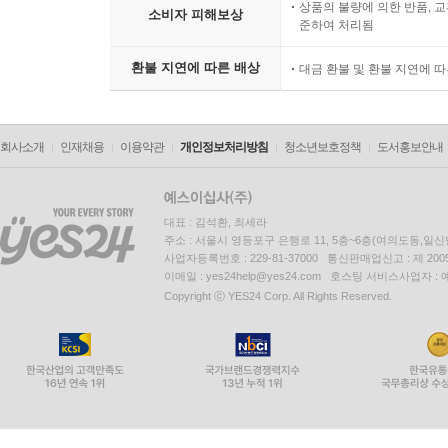
상품의 불량에 의한 반품, 교
소비자 피해보상
준하여 처리됨
환불 지연에 따른 배상
대금 환불 및 환불 지연에 
회사소개
인재채용
이용약관
개인정보처리방침
청소년보호정책
도서홍보안내
대표 : 김석환, 최세라
주소 : 서울시 영등포구 은행로 11, 5층~6층(여의도동,일신
사업자등록번호 : 229-81-37000 통신판매업신고 : 제 200
이메일 : yes24help@yes24.com 호스팅 서비스사업자 :
Copyright ⓒ YES24 Corp. All Rights Reserved.