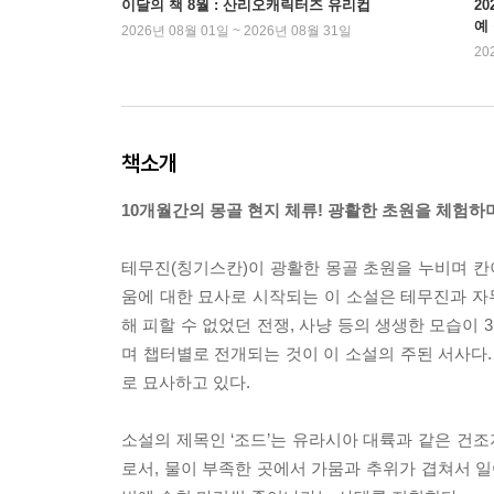
이달의 책 8월 : 산리오캐릭터즈 유리컵
2
예
2026년 08월 01일 ~ 2026년 08월 31일
20
책소개
10개월간의 몽골 현지 체류! 광활한 초원을 체험하며
테무진(칭기스칸)이 광활한 몽골 초원을 누비며 칸
움에 대한 묘사로 시작되는 이 소설은 테무진과 자
해 피할 수 없었던 전쟁, 사냥 등의 생생한 모습이
며 챕터별로 전개되는 것이 이 소설의 주된 서사다.
로 묘사하고 있다.
소설의 제목인 ‘조드’는 유라시아 대륙과 같은 건
로서, 물이 부족한 곳에서 가뭄과 추위가 겹쳐서 일어