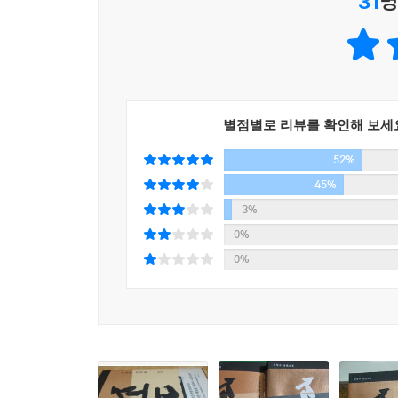
31
명
떨어뜨릴 뻔했다. 바로 그것이다! 몽골의 일간지에
뭉흐체첵 (시인, 몽골작가회의 회장)
별점별로 리뷰를 확인해 보세
52%
45%
3%
0%
0%