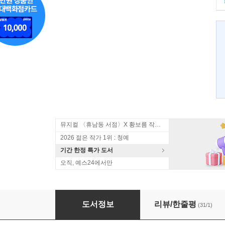
뮤지컬 〈휴남동 서점〉X 황보름 작가 북토크
2026 젊은 작가 1위 : 청예
기간 한정 특가 도서
오직, 예스24에서만
조드 1
도서정보
리뷰/한줄평
(31/1)