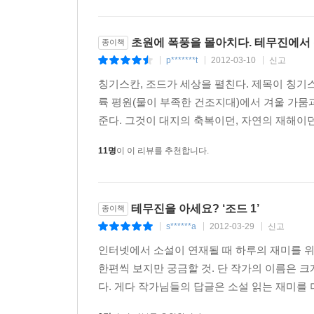
초원에 폭풍을 몰아치다. 테무진에서
종이책
p*******t
2012-03-10
신고
|
|
|
칭기스칸, 조드가 세상을 펼친다. 제목이 칭기
륙 평원(물이 부족한 건조지대)에서 겨울 가뭄
준다. 그것이 대지의 축복이던, 자연의 재해이던
11명
이 이 리뷰를 추천합니다.
테무진을 아세요? ‘조드 1’
종이책
s******a
2012-03-29
신고
|
|
|
인터넷에서 소설이 연재될 때 하루의 재미를 위해
한편씩 보지만 궁금할 것. 단 작가의 이름은 크
다. 게다 작가님들의 답글은 소설 읽는 재미를 