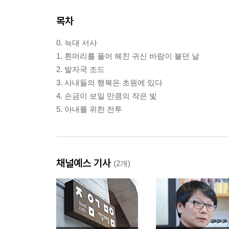
목차
0. 늑대 서사
1. 흰머리를 풀어 헤친 귀신 바람이 불던 날
2. 발자국 조드
3. 사내들의 행복은 초원에 있다
4. 손금이 보일 만큼의 작은 빛
5. 아내를 위한 전투
채널예스 기사
(2개)