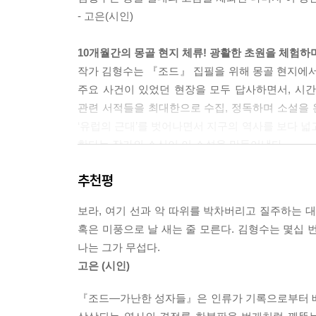
- 고은(시인)
10개월간의 몽골 현지 체류! 광활한 초원을 체험하며
작가 김형수는 『조드』 집필을 위해 몽골 현지에서
주요 사건이 있었던 현장을 모두 답사하면서, 시간적
관련 서적들을 최대한으로 수집, 정독하며 소설을 완
‘유럽의 근대’를 벗어나면서 지구의 역사를 보다 넓
한다는 작가의 소신이 이 소설을 만들어냈다.
유럽중심주의를 극복해야 한다고 말하지만 실제로 
추천평
때문에 ‘인류사 상(像)’을 바로세우는 일이 쉽지
아니라 유목민과 농경민의 차이가 중심축이 되는 역
보라, 여기 선과 악 따위를 박차버리고 질주하는 
혹은 미풍으로 날 새는 줄 모른다. 김형수는 몇십 
인류가 외면한 중세, 아시아의 중세가 서구 문명의
나는 그가 무섭다.
『조드 - 가난한 성자들』은 테무진(칭기스칸)이
고은 (시인)
테무진의 어린 시절, 늑대와의 싸움에 대한 묘사로
생활모습과 그들이 살아남기 위해 피할 수 없었던
『조드―가난한 성자들』은 인류가 기록으로부터 배
테무진과 자무카의 이야기가 교차되며 챕터별로 전개되