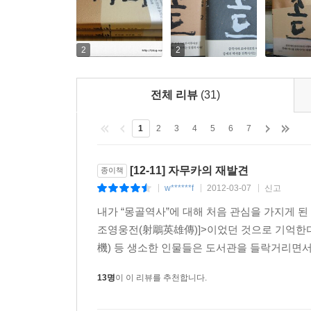
2
2
전체 리뷰
(31)
1
2
3
4
5
6
7
[12-11] 자무카의 재발견
종이책
w******f
2012-03-07
신고
|
|
|
내가 “몽골역사”에 대해 처음 관심을 가지게 된
조영웅전(射鵰英雄傳)]>이었던 것으로 기억한다.
機) 등 생소한 인물들은 도서관을 들락거리면서 이
13명
이 이 리뷰를 추천합니다.