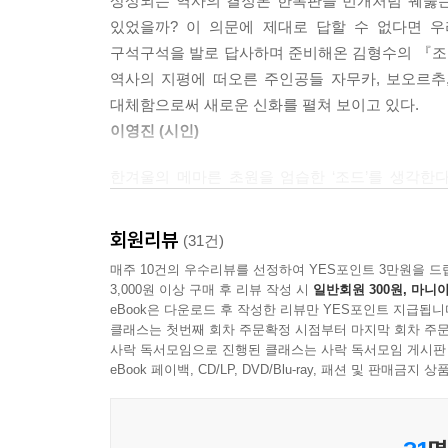
상상되는 역사의 결정론 한복판을 번개처럼 꿰뚫는 
등을 매우 구체적이면서 사실적으로 묘사하고 있다
있었을까? 이 의문에 제대로 답할 수 없다면 우
구석구석을 발로 답사하며 준비해온 김형수의 『조
소설의 제목인 ‘조드’는 유라시아 대륙과 같은 
역사의 지평에 떠오른 주인공들 자무카, 보오르추
현상으로서, 물이 부족한 곳에서 가뭄과 추위가 겹쳐서
대체함으로써 새로운 신화를 펼쳐 보이고 있다.
한꺼번에 수천 마리씩 죽어나가는 사태를 지칭한
이영진 (시인)
쓰나미 다음의 지구적 재앙으로 등재할 준비를 하고
한겨울의 메마른 초원을 엄습한 ‘조드’를 생각한
제목의 의미에서 알 수 있듯이 이 소설은 칭기즈
바람에 휩쓸려 허공의 모래바람과 함께 사라지고,
삶에 초점을 맞추어 아시아의 중세사를 그려냈다는
사내가 징기스칸이 되어 초원길을 잇고 유라시아
회원리뷰
(31건)
주인공으로 한 전쟁영웅소설은 많았다. 그리고 
사이에서 분단된 남북 코리아에 살고 있는 우리는
매주 10건의 우수리뷰를 선정하여 YES포인트 3만원을 드
중심으로 유목민의 삶과 역사를 통해 13세기 아시
형성으로 고립된 작은 공동체는 존재할 수가 없
3,000원 이상 구매 후 리뷰 작성 시
일반회원 300원, 마니아
아니라 몽골, 유럽에서도 이슈로 떠오를 여지가 충분
뚜렷해지는 지금, 지역화 통합 문제는 과거와는 다
eBook은 다운로드 후 작성한 리뷰만 YES포인트 지급됩니
클래스는 첫번째 회차 주문확정 시점부터 마지막 회차 주문
노마드가 아니라 대륙과 동북아의 새로운 시스템을 
사락 독서모임으로 진행된 클래스는 사락 독서모임 게시판
작가의 글
황석영 (소설가)
eBook 페이백, CD/LP, DVD/Blu-ray, 패션 및 판매금
“12세기의 초원에 버려진 한 소년이 파란만장한 
몽골에 다녀간 외국 작가는 많다. 그러나 유목민
말아야 한다. 그 사람 테무진의 가치관이 ‘칭기스칸제
광활한 초원과 사막이 몇 번이나 다시 태어났는지