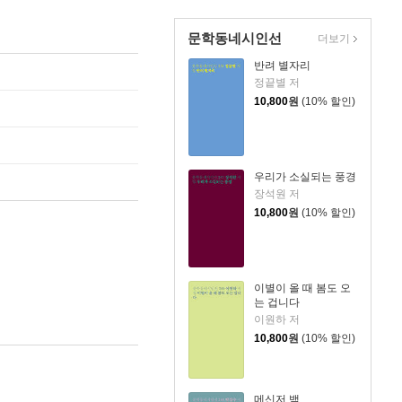
문학동네시인선
더보기
반려 별자리
정끝별 저
10,800
원
(10% 할인)
우리가 소실되는 풍경
장석원 저
10,800
원
(10% 할인)
이별이 올 때 봄도 오
는 겁니다
이원하 저
10,800
원
(10% 할인)
메신저 백