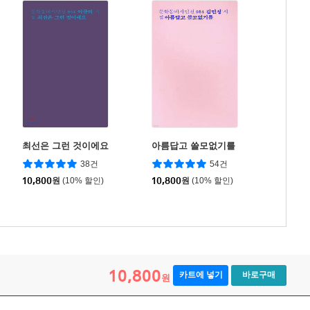
최선은 그런 것이에요
아름답고 쓸모없기를
38건
54건
10,800
원
(10% 할인)
10,800
원
(10% 할인)
10,800
카트에 넣기
바로구매
원