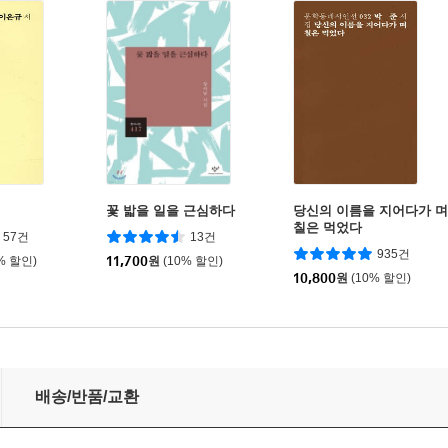
꽃 밟을 일을 근심하다
당신의 이름을 지어다가 며
칠은 먹었다
57건
13건
935건
% 할인)
11,700
원
(10% 할인)
10,800
원
(10% 할인)
배송/반품/교환