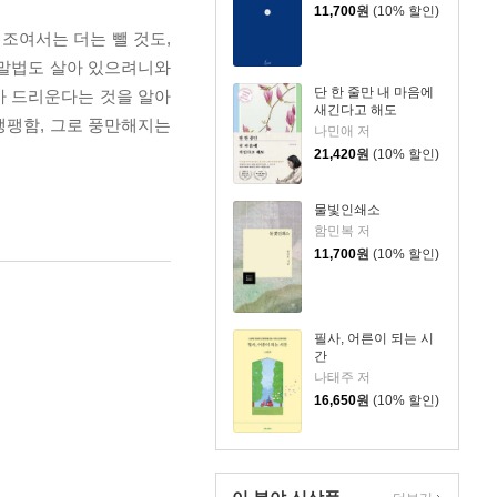
11,700
원
(10% 할인)
조여서는 더는 뺄 것도,
한 말법도 살아 있으려니와
단 한 줄만 내 마음에
자가 드리운다는 것을 알아
새긴다고 해도
 팽팽함, 그로 풍만해지는
나민애 저
21,420
원
(10% 할인)
물빛인쇄소
함민복 저
11,700
원
(10% 할인)
필사, 어른이 되는 시
간
나태주 저
16,650
원
(10% 할인)