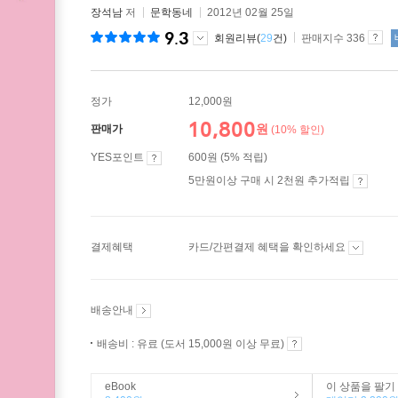
장석남
저
문학동네
2012년 02월 25일
9.3
회원리뷰(
29
건)
판매지수 336
정가
12,000원
10,800
원
판매가
(10% 할인)
YES포인트
600원 (5% 적립)
5만원이상 구매 시 2천원 추가적립
결제혜택
카드/간편결제 혜택을 확인하세요
배송안내
배송비 : 유료 (도서 15,000원 이상 무료)
eBook
이 상품을 팔기