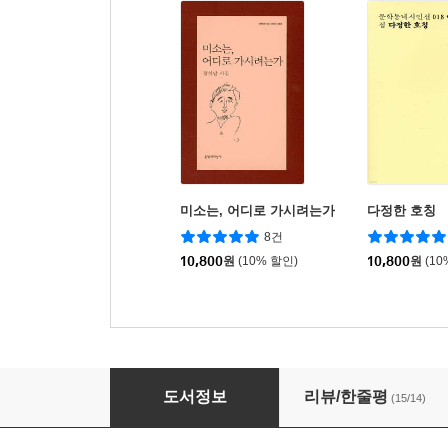
미소는, 어디로 가시려는가
다정한 호칭
8건
10,800
원
(10% 할인)
10,800
원
(10
고요는 도망가지 말아라
도서정보
리뷰/한줄평
(15/14)