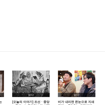
읽다
읽다
는
[오늘의 이야기] 조선ㆍ중앙
비가 내리면 뜬눈으로 지새