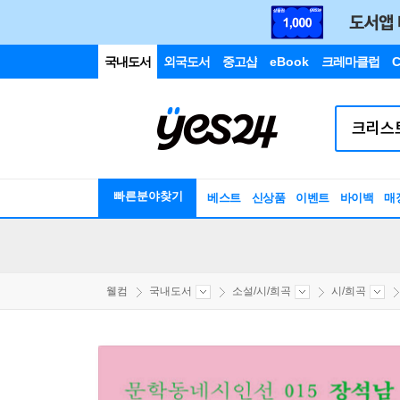
국내도서
외국도서
중고샵
eBook
크레마클럽
C
빠른분야찾기
베스트
신상품
이벤트
바이백
매
웰컴
국내도서
소설/시/희곡
시/희곡