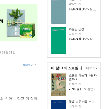
박상수 저
10,800
원
(10% 할인)
초절임 생강
차성환 저
10,800
원
(10% 할인)
년 08월 31일
펼쳐보기
이 분야 베스트셀러
더보기
초판본 하늘과 바람과
별과 시
윤동주 저
2,700
원
(10% 할인)
그의 언어는 작고 더 작아
꽃을 보듯 너를 본다
나태주 저