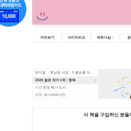
미리보기
사이즈비교
파트너샵
공
뮤지컬 〈휴남동 서점〉X 황보름 작가 북토크
2026 젊은 작가 1위 : 청예
기간 한정 특가 도서
오직, 예스24에서만
이 책을 구입하신 분