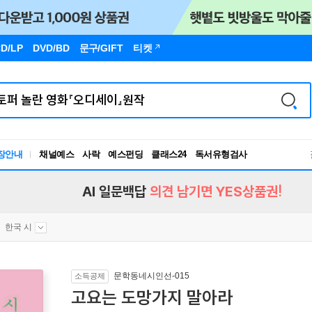
D/LP
DVD/BD
문구
/GIFT
티켓
장안내
채널예스
사락
예스펀딩
클래스24
독서유형검사
RBTI Lab
독서유형검사
AI 일문백답
의견 남기면 YES상품권!
한국 시
문학동네시인선-015
소득공제
고요는 도망가지 말아라