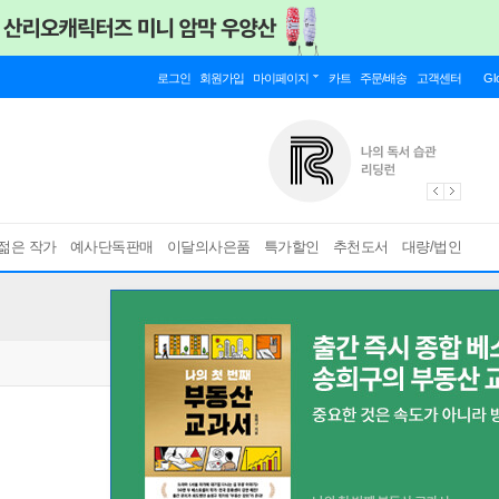
로그인
회원가입
마이페이지
카트
주문/배송
고객센터
Gl
젊은 작가
예사단독판매
이달의사은품
특가할인
추천도서
대량/법인