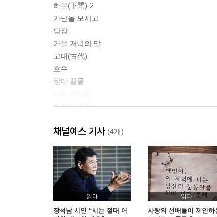
하문(下問)-2
가난을 모시고
담장
가을 저녁의 말
고대(古代)
호수
장마 끝물
나의 유산은
옛집에 들어
오솔길을 염려함
채널예스 기사
(4개)
2부
중년
불임
큰 눈
가라앉는 발자국들
읽다
읽다
수로(水路)에서
장석남 시인 “시는 절대 어
사랑의 선배들이 제안하