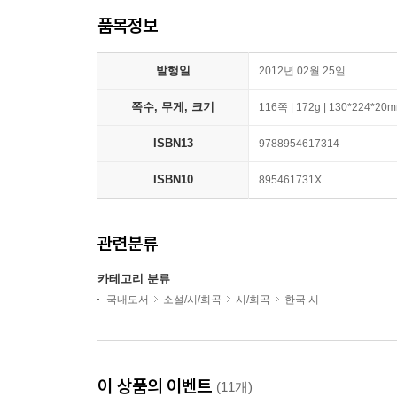
품목정보
발행일
2012년 02월 25일
쪽수, 무게, 크기
116쪽 | 172g | 130*224*20
ISBN13
9788954617314
ISBN10
895461731X
관련분류
카테고리 분류
국내도서
소설/시/희곡
시/희곡
한국 시
이 상품의 이벤트
(11개)