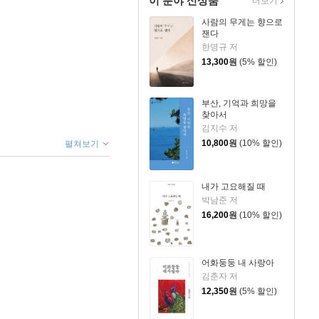
이 분야 신상품
더보기
사람의 무게는 향으로
잰다
한명규 저
13,300
원
(5% 할인)
부산, 기억과 희망을
찾아서
김지수 저
10,800
원
(10% 할인)
펼쳐보기
내가 고요해질 때
박남준 저
16,200
원
(10% 할인)
어화둥둥 내 사랑아
김춘자 저
12,350
원
(5% 할인)