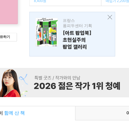
8,400원
매입가 2,200
프랑스
퐁피두센터 기획
[아트 팝업북]
유하기
초현실주의
팝업 갤러리
들이
함께 산 책