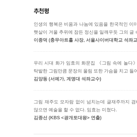
추천평
▶보이지 않는 희망을 응시하는 도깨비 같은 삶
인생의 행복은 비움과 나눔에 있음을 한국적인 이미
“컴퓨터는 도깨비를 만들지 못하지만 사람은 도깨비를
햇살이 겨울 추위에 잠든 정신을 일깨우듯 그의 글
허망함이 있고 실망이 있고 낙담이 있기 때문에 희망
이종덕 (충무아트홀 사장, 서울사이버대학교 석좌교
채우고 비우고 다시 채워 가는 과정, 그것이 임효의
물, 가없이 우뚝 서 있는 소나무들은 언제나 작가에
우리 시대 화가 임효의 화문집 《그림 속에 놀다》
다하면 돌아와 시어로 표현하고 있다. 이렇게 
탁발한 그림만큼 문장의 울림 또한 가슴을 치고 들
아버지로서의 안타까움, 아내와의 운명적인 첫 만남,
김양동 (서예가, 계명대 석좌교수)
순수함이 그대로 드러나는 대목이다.
독일의 바드 도버란에서 고독을 벗 삼아 ‘하늘’을 
그림 재주도 모자람 없이 넘치는데 글재주까지 겸비
치열한 모습을 보여준다.
않으면 예술을 할 수 없다. 임효는 미쳤다.
김종선 (KBS <광개토대왕> 연출)
▶하얀 종이 위에 펼쳐진 무한 창조의 세계