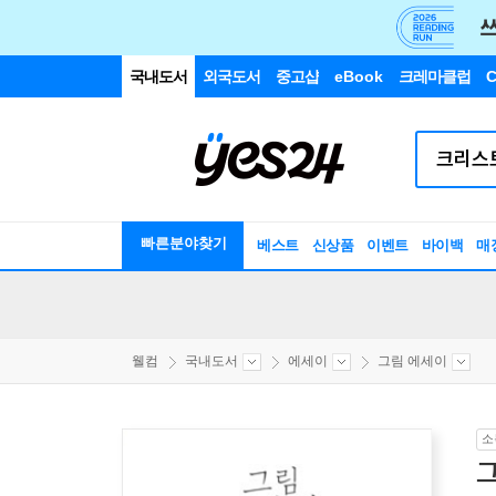
국내도서
외국도서
중고샵
eBook
크레마클럽
C
빠른분야찾기
베스트
신상품
이벤트
바이백
매
웰컴
국내도서
에세이
그림 에세이
소
그