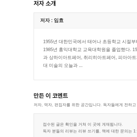
저자 소개
3부 하안 고독
저자 : 임효
백야의 그리움 ㆍ 이슬 한 방울이 바다가 될 때까지
수재민 ㆍ 조는 명상 ㆍ 백호랑이 기운 ㆍ 팔자소
1955년 대한민국에서 태어나 초등학교 시절부
비움으로 얻어지는 삼라 ㆍ 내 마음자리가 화두인 것
1985년 홍익대학교 교육대학원을 졸업했다. 1
훔쳐보기 ㆍ 그림공주 ㆍ 돈 ㆍ 삶의 무게 ㆍ 기도
과 상하이아트페어, 취리히아트페어, 피아아트페
울림 ㆍ 그림 심우도 그림 속에 놀다 9 ㆍ 어느 시인
대 미술의 오늘과 ...
만든 이 코멘트
저자, 역자, 편집자를 위한 공간입니다. 독자들에게 전하고
접수된 글은 확인을 거쳐 이 곳에 게재됩니다.
독자 분들의 리뷰는 리뷰 쓰기를, 책에 대한 문의는 1: