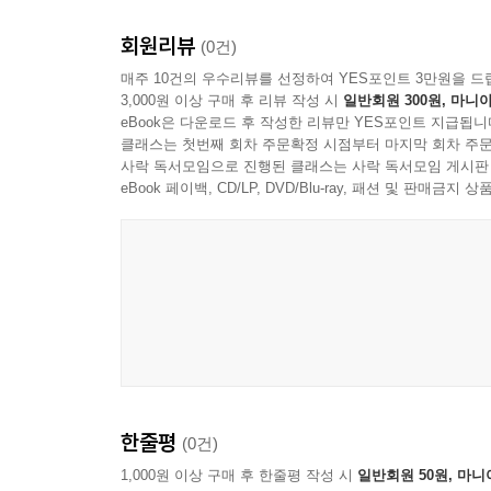
그림은 무에서 유를 창조하는 작업이다. 하얀 종
인내하는 자만이 얻을 수 있다. “예술이라는 커다
회원리뷰
(0건)
터널을 지나기 위해서는 스스로 터널을 파야하고, 
매주 10건의 우수리뷰를 선정하여 YES포인트 3만원을 드
쉽지 않다.”
3,000원 이상 구매 후 리뷰 작성 시
일반회원 300원, 마니아
eBook은 다운로드 후 작성한 리뷰만 YES포인트 지급됩니
클래스는 첫번째 회차 주문확정 시점부터 마지막 회차 주문
그림, 사람, 술을 좋아하는 화가 임효는 ‘돈키호
사락 독서모임으로 진행된 클래스는 사락 독서모임 게시판
구도의 길을 걸어가고자 한다. 이 책은 그러한 작가
eBook 페이백, CD/LP, DVD/Blu-ray, 패션 및 판매금
한줄평
(0건)
1,000원 이상 구매 후 한줄평 작성 시
일반회원 50원, 마니