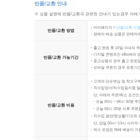
반품/교환 안내
※ 상품 설명에 반품/교환과 관련한 안내가 있는경우 아래 
마이페이지 >
반품/교환 신청
반품/교환 방법
판매자 배송 상품은 판매자와
출고 완료 후 10일 이내의 
디지털 콘텐츠인 eBook의 
반품/교환 가능기간
중고상품의 경우 출고 완료일
모바일 쿠폰의 경우 유효기간(
고객의 단순변심 및 착오구
직수입양서/직수입일서중 일
단, 아래의 주문/취소 조건인
오늘 00시 ~ 06시 30분 
반품/교환 비용
오늘 06시 30분 이후 주문
직수입 음반/영상물/기프트 
단, 당일 00시~13시 사이
박스 포장은 택배 배송이 가