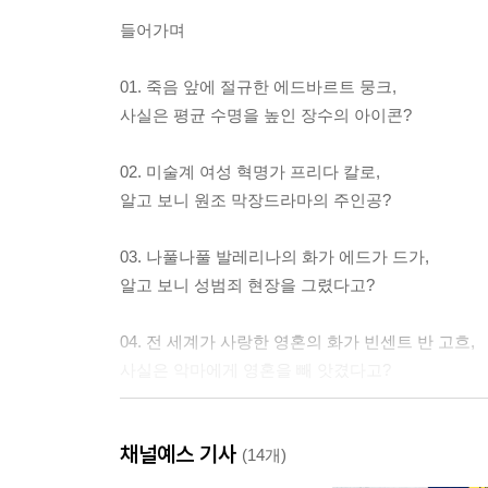
들어가며
01. 죽음 앞에 절규한 에드바르트 뭉크,
사실은 평균 수명을 높인 장수의 아이콘?
02. 미술계 여성 혁명가 프리다 칼로,
알고 보니 원조 막장드라마의 주인공?
03. 나풀나풀 발레리나의 화가 에드가 드가,
알고 보니 성범죄 현장을 그렸다고?
04. 전 세계가 사랑한 영혼의 화가 빈센트 반 고흐,
사실은 악마에게 영혼을 빼 앗겼다고?
05. 세상에서 가장 로맨틱한 그림 [키스]의 구스타프
채널예스 기사
사실은 테러를 일삼은 희대의 반항아?
(14개)