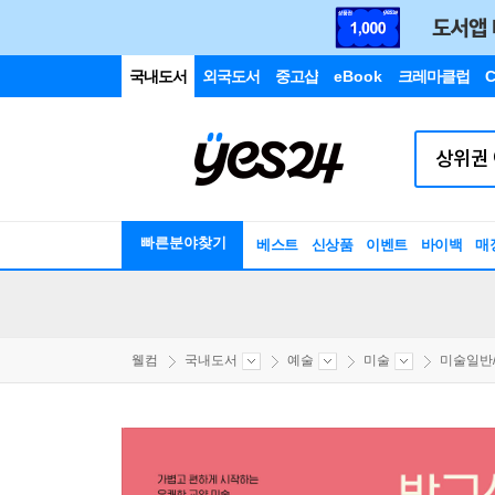
국내도서
외국도서
중고샵
eBook
크레마클럽
C
빠른분야찾기
베스트
신상품
이벤트
바이백
매
웰컴
국내도서
예술
미술
미술일반