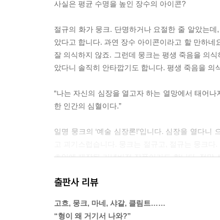
사실은 평균 수명을 높인 장수의 아이콘?
절규의 화가 뭉크. 단명하거나 요절한 줄 알았는데,
았다고 합니다. 과연 장수 아이콘이라고 할 만하네요
잘 의식하지 않죠. 그런데 뭉크는 평생 죽음을 의식
았다니 솔직히 안타깝기도 합니다. 평생 죽음을 의
“나는 자신의 심장을 열고자 하는 열망에서 태어나지
한 인간의 심혈이다.”
일명 뭉크의 ‘예술 심장론!’입니다. 심장을 열다니
고 괴기스럽습니다. 뭉크는 절규고, 절규는 뭉크다
초입에 제작된 기념비적 작품이기도 합니다. 정말 심
끼게 합니다. 도대체 어떤 혈액들이 그의 심장으로
출판사 리뷰
삶을 함께 해부해보겠습니다. 메스! 석션!
고흐, 뭉크, 마네, 샤갈, 클림트……
- 미술계 여성 혁명가, 프리다 칼로
“형이 왜 거기서 나와?”