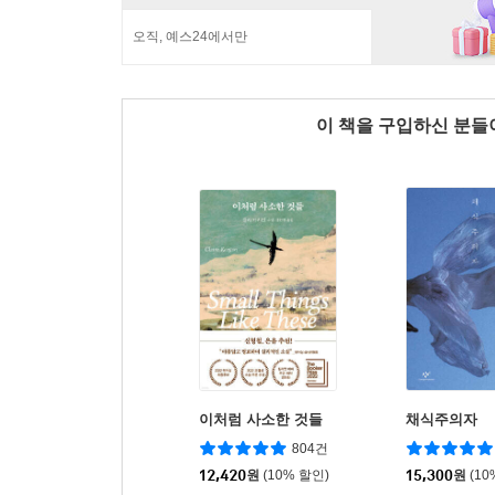
오직, 예스24에서만
이 책을 구입하신 분
이처럼 사소한 것들
채식주의자
804건
12,420
원
(10% 할인)
15,300
원
(10