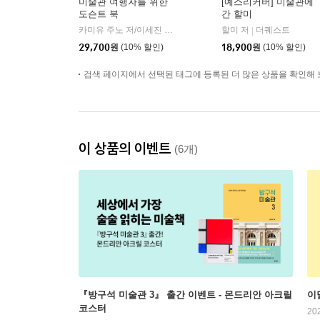
미술관 여행자를 위한
[예스리커버] 미술관에
도슨트 북
간 할미
카미유 주노 저/이세진 역
윌북(willbook)
할미 저
더퀘스트
|
|
29,700
원
(10% 할인)
18,900
원
(10% 할인)
검색 페이지에서 선택된 태그에 등록된 더 많은 상품을 확인해 
이 상품의 이벤트
(6개)
『방구석 미술관 3』 출간 이벤트 - 몬드리안 아크릴
이
코스터
20