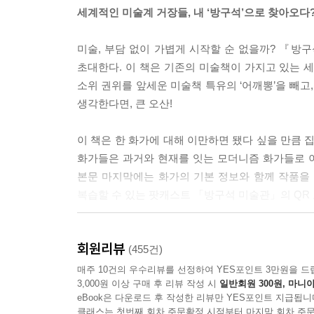
알고 보니 원조 막장드라마의 주인공?
세계적인 미술계 거장들, 내 ‘방구석’으로 찾아오다?
미술책에서 갑자기 웬 막장드라마 예찬이냐고요? 사
미술, 부담 없이 가볍게 시작할 순 없을까? 『방
로와 디에고 리베라입니다. 둘은 큐사인 없이도 인
초대한다. 이 책은 기존의 미술책이 가지고 있는 세 가지를 
역사적이었으면 멕시코의 500페소 지폐에 프리다와
소위 권위를 앞세운 미술책 특유의 ‘어깨뽕’을 빼고
요. 먼저 예고편을 볼까요? 프리다는 말합니다.
생각한다면, 큰 오산!
“내가 살아오는 동안 두 번의 큰 사고를 당했는데, 
이 책은 한 화가에 대해 이만하면 됐다 싶을 만큼 
화가들은 과거와 현재를 잇는 모더니즘 화가들로 이
남편을 만난 것이 사건도 아니고 사고라니! 도대체
본문 마지막에는 화가의 기본 정보와 함께 작품을
복습할 수 있는 팟캐스트 「방구석 미술관」의 QR 
- 20세기가 낳은 천재 화가 파블로 피카소,
알고 보면 선배의 미술을 훔친 도둑놈?
그동안 미술은 교양 있고 학식 있는 사람들만 즐
회원리뷰
할지 몰라 막막했는가? 그렇다면, 그런 부담과 걱
(455건)
‘미술 천재’ 하면 떠오르는 그 이름, 파블로 피카소
미술관 액자 밖으로 걸어 나온 미술계 거장들과의 
매주 10건의 우수리뷰를 선정하여 YES포인트 3만원을 드
받을 만합니다. 앗, 그런데 충격적인 속보가 있습니
3,000원 이상 구매 후 리뷰 작성 시
일반회원 300원, 마니아
할 만큼 대단한 실력을 가진 선배, 도대체 누구일까
eBook은 다운로드 후 작성한 리뷰만 YES포인트 지급됩니
“미술, 우아하고 고상한 줄 알았더니!
클래스는 첫번째 회차 주문확정 시점부터 마지막 회차 주문