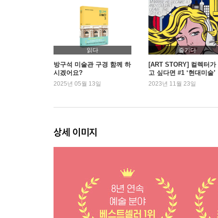
06. 19금 드로잉의 대가 에곤 실레,
사실은 둘째가라면 서러운 순수 지존?
07. 자연의 삶을 동경했던 폴 고갱,
읽다
즐기다
알고 보니 원조 퇴사학교 선배?
방구석 미술관 구경 함께 하
[ART STORY] 컬렉터가
시겠어요?
고 싶다면 #1 ‘현대미술’
렵나요?
2025년 05월 13일
2023년 11월 23일
08. 그림은 아는데 이름은 모르는 에두아르 마네,
사실은 거장들이 업어 모신 갓파더?
09. 로맨틱 풍경화의 대명사 클로드 모네,
상세 이미지
알고 보니 거친 바다와 싸운 상남자?
10. 사과 하나로 파리를 접수한 폴 세잔,
알고 보면 그 속사정은 맨땅에 헤딩맨?
11. 20세기가 낳은 천재 화가 파블로 피카소,
알고 보면 선배의 미술을 훔친 도둑놈?