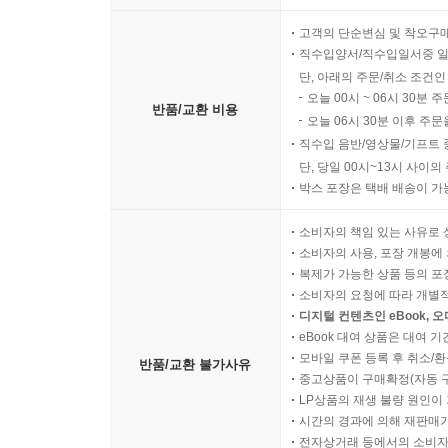
고객의 단순변심 및 착오구
직수입양서/직수입일서중 일
단, 아래의 주문/취소 조건인
오늘 00시 ~ 06시 30분 
반품/교환 비용
오늘 06시 30분 이후 주문
직수입 음반/영상물/기프트 
단, 당일 00시~13시 사이
박스 포장은 택배 배송이 가
소비자의 책임 있는 사유로 
소비자의 사용, 포장 개봉에 
복제가 가능한 상품 등의 포장을 
소비자의 요청에 따라 개별
디지털 컨텐츠인 eBook, 
eBook 대여 상품은 대여 기
모바일 쿠폰 등록 후 취소/환
반품/교환 불가사유
중고상품이 구매확정(자동 
LP상품의 재생 불량 원인이 기
시간의 경과에 의해 재판매가
전자상거래 등에서의 소비자