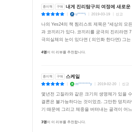
내게 진리탐구의 여정에 새로운
종이책
구매
u*****i
2019-03-19
신고
|
|
|
나의 Yes24의 책 찜리스트 제목은 “세상의 
과 코끼리가 있다. 코끼리를 궁극의 진리라면 
극의실체의 눈이 있다면 ( 의인화 한다면) 그는
4명
이 이 리뷰를 추천합니다.
스케일
종이책
구매
m********y
2019-02-20
신고
|
|
|
몇년전 고질라와 같은 크기의 생명체가 있을 수
결론은 불가능하다는 것이었죠. 그만한 덩치라면
기 때문에 그리고 체중을 버텨내는 골격이 어느 
3명
이 이 리뷰를 추천합니다.