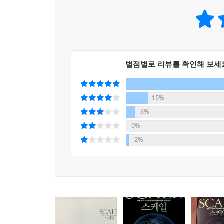
Black Swan』저자
로그 스케일링이 어떻게 만물을 지배하는지를 설
죽음을 맞이하고 도시는 그렇지 않은 이유에 이르기
스튜어트 브랜드, [홀 어스 카탈로그 Whole Earth Ca
별점별로 리뷰를 확인해 보세
이 책은 명석한 통찰로 가득하다. 기업이 왜 실패하
알고 싶다면 이 경이로운 책을 읽으라.- 마크 베니오
15%
6%
과학의 역사에서 원대하고 대담하고 아름답고 경악
0%
웨스트는 바로 그런 개념을 내놓았다. 이 책에는 그 
2%
X』저자
명석한 이론물리학자 제프리 웨스트는 연구 방향을 
깨달음을 얻었다. 이 책은 놀라우면서 도발적이며,
에이브러햄 버기즈, 스탠퍼드대학교 의과대학 교수,『눈물