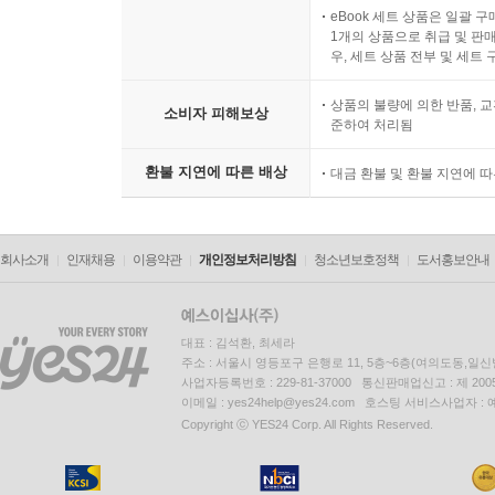
eBook 세트 상품은 일괄 
1개의 상품으로 취급 및 판매
우, 세트 상품 전부 및 세트
상품의 불량에 의한 반품, 교
소비자 피해보상
준하여 처리됨
환불 지연에 따른 배상
대금 환불 및 환불 지연에 
회사소개
인재채용
이용약관
개인정보처리방침
청소년보호정책
도서홍보안내
대표 : 김석환, 최세라
주소 : 서울시 영등포구 은행로 11, 5층~6층(여의도동,일신
사업자등록번호 : 229-81-37000 통신판매업신고 : 제 200
이메일 : yes24help@yes24.com 호스팅 서비스사업자 :
Copyright ⓒ YES24 Corp. All Rights Reserved.