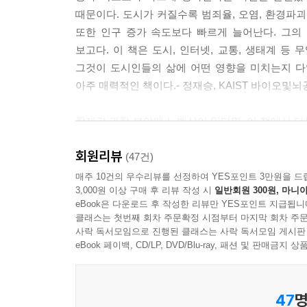
때문이다. 도시가 커질수록 범죄율, 오염, 환경파괴
또한 인구 증가 속도보다 빠르게 늘어난다. 그의
보고다. 이 책은 도시, 인터넷, 교통, 생태계 등
그것이 도시인들의 삶에 어떤 영향을 미치는지 다
아주 매력적인 책이다.- 정재승, KAIST 바이오및
학제간 과학 분야에 노벨상이 있다면, 이 책에서 
싶다면 이 책을 반드시 읽어야 한다.- 빌 밀러, 
회원리뷰
(47건)
현재 세계에서 제프리 웨스트만큼 흥분을 불러일
매주 10건의 우수리뷰를 선정하여 YES포인트 3만원을 드
3,000원 이상 구매 후 리뷰 작성 시
일반회원 300원, 마니아
없는가” “도시와 기업은 아주 커다란 동물에 불과
eBook은 다운로드 후 작성한 리뷰만 YES포인트 지급됩니
많은 이들이 모여드는 거대도시에 이르기까지 모든 
클래스는 첫번째 회차 주문확정 시점부터 마지막 회차 주문
스탠퍼드대학교 후버연구소 선임연구원
사락 독서모임으로 진행된 클래스는 사락 독서모임 게시판
eBook 페이백, CD/LP, DVD/Blu-ray, 패션 및 판매금
누구나 읽고 쓰고 세는 법을 배워야 하며, 세는
숨겨져 있고 논의도 거의 이루어지지 않는 속성이
47
명
사고를 삼차원에서 사차원으로 확장시킬 것이다. 혹