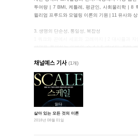
투여량 | 7 BMI, 케틀레, 평균인, 사회물리학 |
윌리엄 프루드와 모델링 이론의 기원 | 11 유사와 상
3. 생명의 단순성, 통일성, 복잡성
1 쿼크와 끈에서 세포와 고래까지 | 2 대사율과 자
생명을 통제하는 마법의 수 4 | 5 에너지, 창발 
생물학과 만나다: 이론, 모형, 설명의 본질 | 8 연
채널예스 기사
테슬라, 임피던스정합, 교류와 직류 | 11 다시 대사
(1개)
늘이기의 수수께끼 같은 사례
4. 생명의 네 번째 차원: 성장, 노화, 죽음
1 생명의 네 번째 차원 | 2 왜 개미만 한 포유동물은
지수적 스케일링, 생태학의 대사 이론 | 6 노화와 죽
읽다
살아 있는 모든 것의 이론
5. 인류세에서 도시세로: 도시가 지배하는 행성
2018년 08월 01일
1 지수 팽창하는 우주에 살기 | 2 도시, 도시화, 
등장과 그 병폐 | 5 맬서스, 신맬서스주의자, 대혁신