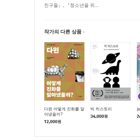
친구들』, 『청소년을 위...
10. 지속 가능성의 대통일 이론
1 가속되는 트레드밀, 혁신 주기, 유한 시간 특이점
작가의 다른 상품
맺는말
1 21세기의 과학 | 2 초학제성, 복잡계, 샌타페이연구소
후기와 감사의 말
주
옮기고 나서
도판 목록
찾아보기
다윈 어떻게 진화를 알
빅 히스토리
늙
아냈을까?
34,000
원
2
12,000
원