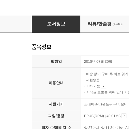
스케일
도서정보
리뷰/한줄평
(47/63)
품목정보
발행일
2018년 07월 30일
배송 없이 구매 후 바로 읽
제한없음
이용안내
TTS 가능
저작권 보호를 위해 인쇄 기
지원기기
크레마 /PC(윈도우 - 4K 모
파일/용량
EPUB(DRM) | 40.01MB
글자 수/페이지 수
약 37만자, 약 11.3만 단어, A