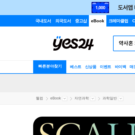
국내도서
외국도서
중고샵
eBook
크레마클럽
C
빠른분야찾기
베스트
신상품
이벤트
바이백
매
웰컴
eBook
자연과학
과학일반