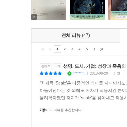
이 책은 하나의 계시다. CEO, 기술 전문가, 시
이해하고자 하는 사람이라면 반드시 읽어야 한다. -
Creative Class』저자
2
도저히 눈을 뗄 수 없는 책이다. 웨스트는 최고의
전체 리뷰
(47)
이해하는 경이로운 도전 과제를 제시하면서, 자
사회와 삶까지 깊이 연결되어 있음을 보여줌으로
1
2
3
4
5
『대칭Symmetry』저자
생명, 도시, 기업: 성장과 죽음의
종이책
구매
엄청난 범위와 전망을 담은 중요하면서 독창적인 
n*****m
2018-08-20
신고
|
|
|
왕립천문대장,『여섯 개의 수Just Six Numbers』
책 제목 ‘Scale’은 다중적인 의미를 지니면
아들여진다는 것 외에도 저자가 적용시킨 분야가
이렇게 거대한 생각을 담은 책은 몇 년에 한 번밖에 
물리학자였던 저자가 ‘scale’을 찾아내고 적용시
7명
이 이 리뷰를 추천합니다.