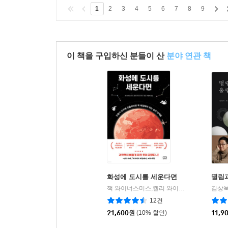
1
2
3
4
5
6
7
8
9
이 책을 구입하신 분들이 산
분야 연관 책
화성에 도시를 세운다면
떨림
잭 와이너스미스,켈리 와이너스미스 저/지웅배 역
김상욱
12건
21,600
원
(10% 할인)
11,9