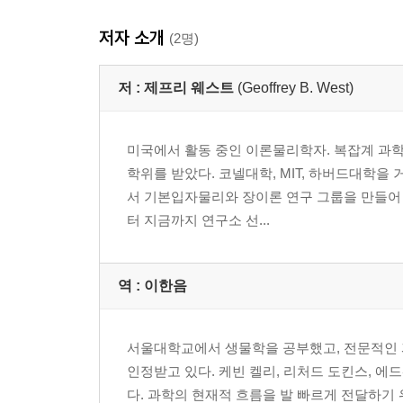
저자 소개
6. 도시의 과학에 붙인 서문
(2명)
1 도시와 기업은 아주 커다란 생물에 불과할까 | 2 용
저 :
제프리 웨스트
(Geoffrey B. West)
7. 도시의 과학을 향하여
1 도시의 스케일링 | 2 도시와 사회 관계망 | 3 
미국에서 활동 중인 이론물리학자. 복잡계 과
| 6 가까운 친구가 실제로 얼마나 많을까? 던바와 던바
학위를 받았다. 코넬대학, MIT, 하버드대학을
서 기본입자물리와 장이론 연구 그룹을 만들어 
8. 결과와 예측: 이동성과 삶의 속도에서 사회적 연결
터 지금까지 연구소 선...
1 증가하는 삶의 속도 | 2 가속되는 트레드밀 위의 삶
당신은 혼자가 아니다: 인간 행동 탐지기, 휴대전화 
구조 | 8 초과 달성자와 저성과자 | 9 부, 혁신, 범
역 :
이한음
사업 활동의 사회경제적 다양성 | 12 도시의 성장과
9. 기업의 과학을 향하여
서울대학교에서 생물학을 공부했고, 전문적인 
1 월마트는 구멍가게의 규모 확대판이고 구글은 불곰의
인정받고 있다. 케빈 켈리, 리처드 도킨스, 에
편히 잠드소서 | 5 기업은 죽지만, 도시는 죽지 않는
다. 과학의 현재적 흐름을 발 빠르게 전달하기