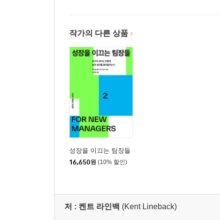
PART 3 팀을 관리하라
8장. 팀이 꿈꾸는 미래를 그려라
작가의 다른 상품
미래를 준비해야 하는 이유 | 미래계획이 주는 혜택
생각해야 할 세 가지 | 회사와 관리자의 계획이 충돌
9장. 팀 문화를 정립하라
첫째도 명료함, 둘째도 명료함이다 | 각자의 역할을
하라 | 가상 팀 관리하기 | 팀원의 문화적 차이 다루
10장. 팀원도 한 사람의 개인이다
부하직원과 얼마나 소통하는가? | 부하직원에 대해
성장을 이끄는 팀장들
상사의 몫이다 | 팀원을 뽑는 기준
16,650
원
(10% 할인)
11장. 일상업무 속에서 관리하라
'사전준비-실행-평가' 접근법 | '사전준비-실행-평
저 :
켄트 라인백
(Kent Lineback)
활용하라