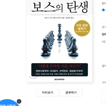
린다
정
판
Y
결
구
미리보기
공유하기