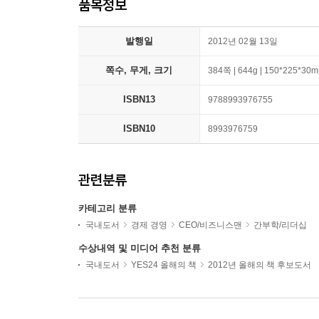
품목정보
발행일
2012년 02월 13일
쪽수, 무게, 크기
384쪽 | 644g | 150*225*30
ISBN13
9788993976755
ISBN10
8993976759
관련분류
카테고리 분류
국내도서
경제 경영
CEO/비즈니스맨
간부학/리더십
수상내역 및 미디어 추천 분류
국내도서
YES24 올해의 책
2012년 올해의 책 후보도서