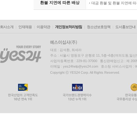
환불 지연에 따른 배상
대금 환불 및 환불 지연에 
회사소개
인재채용
이용약관
개인정보처리방침
청소년보호정책
도서홍보안내
대표 : 김석환, 최세라
주소 : 서울시 영등포구 은행로 11, 5층~6층(여의도동,일신
사업자등록번호 : 229-81-37000 통신판매업신고 : 제 200
이메일 : yes24help@yes24.com 호스팅 서비스사업자 :
Copyright ⓒ YES24 Corp. All Rights Reserved.