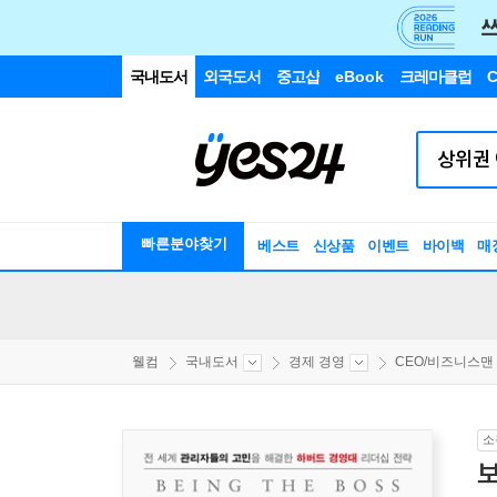
국내도서
외국도서
중고샵
eBook
크레마클럽
C
빠른분야찾기
베스트
신상품
이벤트
바이백
매
웰컴
국내도서
경제 경영
CEO/비즈니스맨
소