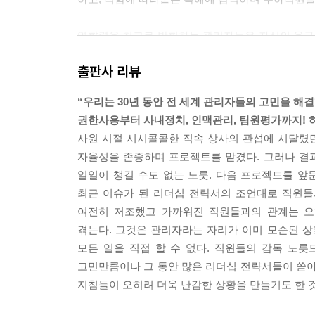
영향력을 최고로 발휘하는 관리자들은 자신의 욕구
을 움직이고 싶은 강한 욕구에 이끌린다. --- p.75
출판사 리뷰
중대한 의사결정을 내려야 할 때 공정하고 사리에 
“우리는 30년 동안 전 세계 관리자들의 고민을 해결
을 갖춰야 한다는 말이 아니다. 다른 사람들이 편의
권한사용부터 사내정치, 인맥관리, 팀원평가까지! 
또한 영향력을 갖춰야 자신의 기준을 거스르는 압박
사원 시절 시시콜콜한 직속 상사의 관섭에 시달렸
자리를 내줄 수밖에 없다. --- p.133
자율성을 존중하며 프로젝트를 맡겼다. 그러나 결
일일이 챙길 수도 없는 노릇. 다음 프로젝트를 앞둔
조직이란 본래 정치적 환경에 놓이기 마련이다. 그
최근 이슈가 된 리더십 전략서의 조언대로 직원들의
의 인맥을 확대하여, 인맥 네트워크의 동료들과 정보
여전히 저조했고 가까워진 직원들과의 관계는 오
-- p.146
겪는다. 그것은 관리자라는 자리가 이미 모순된 상
모든 일을 직접 할 수 없다. 직원들의 감독 노
인맥을 잘 관리하는 관리자들은 인맥이라고 해서 꼭 
고민만큼이나 그 동안 많은 리더십 전략서들이 쏟아
간을 쏟다 보면 일상에서 함께 하는 사람들에게 소원해
지침들이 오히려 더욱 난감한 상황을 만들기도 한 
칠 것이다. ‘약한 연결 ’은 보통 일상업무 영역의
해주고, 독특한 정보와 자원에 접근하게 해준다. ‘약한