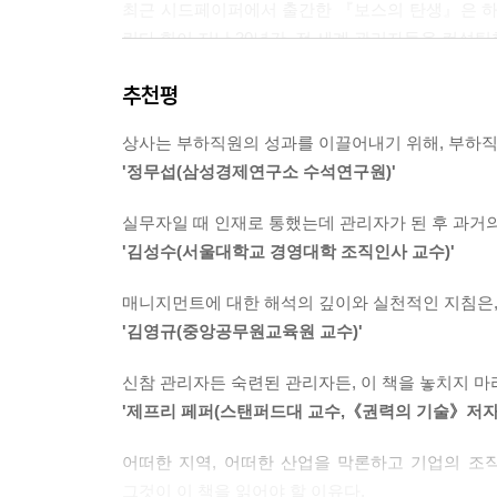
최근 시드페이퍼에서 출간한 『보스의 탄생』은 하버드 경
린다 힐이 지난 30년간, 전 세계 관리자들을 컨설
계획은 해야 할 일을 목록으로 정리하는 그 이상의
책이다. 피터 드러커와 마이클 포터 등 세계 경영 
계획을 수립할 때는 전술적이 아니라 전략적으로 다
추천평
손꼽히는 린다 힐은 스털링 연구소를 비롯, 여러
에서 핵심활동에 집중해야 한다. 이것이 전략적 사고다. -
체계적인 해법을 제시했다. 이 책에서 지칭하는 보
상사는 부하직원의 성과를 이끌어내기 위해, 부하직원
관리자라면 그는 곧 조직의 생존을 책임져야 할 ‘보
당신의 팀이 문제를 해결하는 데 전념하게 하라. 
'정무섭(삼성경제연구소 수석연구원)'
있는 한 가지 예를 통해 관리자가 된다는 것이 
의견차이를 좁혀가도록 도와야 한다. 이 과정이 힘
시작이라는 점을 인식시킨다. 우리는 종종 조직의
넘기려 할 것이다. 거듭 강조하지만 당신 스스로가 문제가
실무자일 때 인재로 통했는데 관리자가 된 후 과거의
발휘를 못하는 것을 목격하곤 한다. 이유가 무엇일까?
'김성수(서울대학교 경영대학 조직인사 교수)'
관리자들은 흔히 조직관리를 지금까지 해오던 일의
‘팀 협력방법 ’이란 팀원들이 서로 소통하며 그들을 
오랜 시간, 다양한 현장에서 조직 관리를 연구한 저
매니지먼트에 대한 해석의 깊이와 실천적인 지침은,
원들 간의 소통을 생산적으로, 어떠한 갈등이라도 건설
'김영규(중앙공무원교육원 교수)'
‘상사 공부’가 자신과 조직을 구한다!
팀의 규칙과 기대로 인해 개인 차원의 목표달성에 
신참 관리자든 숙련된 관리자든, 이 책을 놓치지 마
그렇다면 조직의 진정한 ‘보스’로 성장하기 위해 가
고, 또 개인 차원의 필요가 팀을 통해 충족되는 그런 팀을
'제프리 페퍼(스탠퍼드대 교수,《권력의 기술》저자)
저자들은 부하직원을 관리하기에 앞서 관리자인 자
중요한 것은 적절한 권한행사다. 저자들은 권한을
업무평가와 코칭은 여러 면에서 다르다. 코칭은 
어떠한 지역, 어떠한 산업을 막론하고 기업의 조
직원들과의 관계는 어떠해야 할지, 권한 외에 
지 업무실적에 관련된 모든 부분만을 가지고 시행한다.
그것이 이 책을 읽어야 할 이유다.