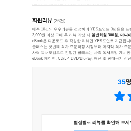
중요성을 전한다. 사내 정치를 통한 영향력 행사
'루카 드 데모(폭스바겐 마케팅 책임자)'
흥미로운 점은 실력 없이 사내정치에만 몰두하는
유능한 관리자들은 일상업무와 관리자로서의 업무를
관리자 역시 문제라는 점을 일깨워준다는 사실이다
데 시간을 허비하지 않으면서 중요한 업무를 처리한
회원리뷰
이 책을 조직관리의 유용한 도구로 삼게 될 것이다!
(36건)
관리 업무의 기술을 안내하며 ‘상사 공부’를 마친다.
하며, 매순간 일어나는 일들을 유능한 관리자의 3대
'타냐 클레몬스(화이자 제약 인재육성 책임자)'
매주 10건의 우수리뷰를 선정하여 YES포인트 3만원을 드
3,000원 이상 구매 후 리뷰 작성 시
일반회원 300원, 마니아
신참 관리자부터 베테랑 관리자까지 모두에게 필요
--- p.309
수십 년간의 나의 고민을 말끔히 해결해준 책!
eBook은 다운로드 후 작성한 리뷰만 YES포인트 지급됩니
이 책은 중대한 일을 맡기 시작한 한 관리자의
클래스는 첫번째 회차 주문확정 시점부터 마지막 회차 주문
'이브라힘 다브두브(쿠웨이트 국립은행 회장)'
사락 독서모임으로 진행된 클래스는 사락 독서모임 게시판
해결책을 제시해?다. 만약 당신이 관리자라면 이
eBook 페이백, CD/LP, DVD/Blu-ray, 패션 및 판매금
체크리스트를 통해 자신의 관리 스타일을 파악하게 
이 책을 읽고 나면 상사로서 한층 성장한 자신을 발
권한을 얻고 싶다면, 부서 간 알력다툼에서 자신의
'수잔 피터스(GE 부사장)'
이 책의 지침을 실행하기 바란다. 그렇다면 당신 역시
35
명
리더십을 최상으로 이끌어낼 수 있는 비법을, 놀랍게
'테 드 호프(IBM 학습개발 센터 부센터장)'
리더십을 최상으로 이끌어낼 수 있는 비법을, 놀랍
조직의 주변만 맴도는 리더들을 중심으로 이끌 책!
별점별로 리뷰를 확인해 보세