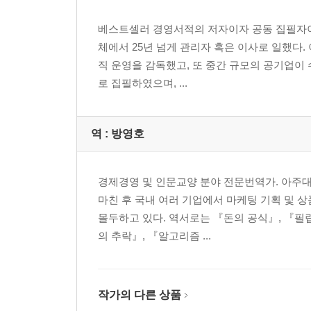
Self Check 팀의 비전을 주도하는가?
베스트셀러 경영서적의 저자이자 공동 집필자이자
체에서 25년 넘게 관리자 혹은 이사로 일했다
12장. 리더가 되는 여정의 종착점
직 운영을 감독했고, 또 중간 규모의 공기업이 
당신의 장점과 단점은 무엇인가? | 자기평가 결과가
로 집필하였으며, ...
에필로그 - 관리자로 남을 것인가, 위대한 리더로 
감사의 글
역 :
방영호
옮긴이의 글
주석
경제경영 및 인문교양 분야 전문번역가. 아주
참고 문헌
마친 후 국내 여러 기업에서 마케팅 기획 및 
몰두하고 있다. 역서로는 『돈의 공식』, 『필립
의 추락』, 『알고리즘 ...
작가의 다른 상품