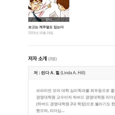
4장. 직원들의 신뢰를 어떻게 얻을 것인가?
신뢰의 제1요소, 관리자의 역량 | 신뢰의 제2요소, 
읽다
Self Check 권한을 효과적으로 사용하는가?
보고는 캐주얼도 입는다
2016년 10월 19일
PART 2 인맥을 관리하라
5장. 조직의 정치적 환경을 직시하라
절대로 피할 수 없는 현실 | 관리자의 정치적 역할 |
저자 소개
(3명)
6장. 인맥의 힘을 활용하라
유능한 관리자들은 어떻게 인맥을 활용하는가? | 세
저 :
린다 A. 힐
(Linda A. Hill)
호감이 무기다
브라이언 모어 대학 심리학과를 최우등으로 졸
7장. 상사는 당시의 지원군이다
경영대학원 교수이자 하버드 경영대학원 리더십 이니셔
상사와의 관계는 왜 어려울까? | 상사와의 관계를 
(하버드 경영대학원 2대 학장)으로 불리기도 
했으며, 리더십...
Self - check 인맥을 체계적으로 관리하는가?