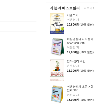
이 분야 베스트셀러
더보기
세줄쓰기
이은경 저
10,800
원
(10% 할인)
이은경쌤의 사자성어
속담 일력 365
이은경 저
19,800
원
(10% 할인)
엄마 심리 수업
윤우상 저
15,300
원
(10% 할인)
이은경쌤의 초등어휘
일력 365
이은경 저
16,920
원
(10% 할인)