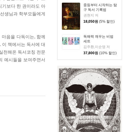
중등부터 시작하는 탐
읽기보다 한 권이라도 아
구 독서 기록법
은 선생님과 학부모들에게
권현지 저
18,050
원
(5% 할인)
며 마음을 다독이는, 함께
독해력 깨우는 비법
세트
. 이 책에서는 독서에 대
김주환,이순영 저
 실천해온 독서코칭 전문
37,800
원
(10% 할인)
동의 예시들을 보여주면서