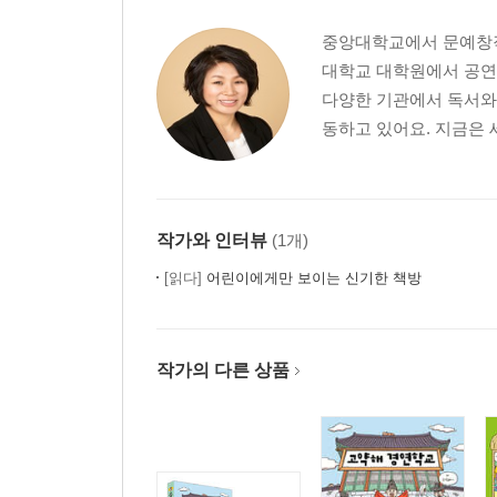
4장 오감으로 상상하며 읽기 64
중앙대학교에서 문예창작
대학교 대학원에서 공연
5장 KWL을 활용한 책 읽기 70
다양한 기관에서 독서와 
동하고 있어요. 지금은 
도란도란 책을 읽고 생각을 나누어요 · 75
1장 독서와 의사소통 76
2장 토의와 토론, 독서토론에 대해 알아보기 87
3장 토론을 잘하기 위한 방법 89
작가와 인터뷰
(1개)
4장 여러 가지 토론하는 방법 92
5장 독서 놀이를 통해 토론능력 키우기 119
[읽다]
어린이에게만 보이는 신기한 책방
생각의 열매를 맺게 하는 독후 활동 · 123
1장 읽은 책을 내 것으로 오래 간직하는 독서감상문 
작가의 다른 상품
2장 다양한 독서록 쓰기 139
3장 서평 쓰기 144
4장 독서 포트폴리오 만들기 150