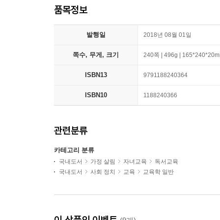
품목정보
발행일
2018년 08월 01일
쪽수, 무게, 크기
240쪽 | 496g | 165*240*20
ISBN13
9791188240364
ISBN10
1188240366
관련분류
카테고리 분류
국내도서
가정 살림
자녀교육
독서교육
국내도서
사회 정치
교육
교육학 일반
이 상품의 이벤트