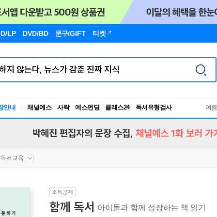
D/LP
DVD/BD
문구
/GIFT
티켓
장안내
채널예스
사락
예스펀딩
클래스24
독서유형검사
여
RBTI Lab
독서유형검사
박혜진 편집자의 문장 수집,
채널예스 1화 보러 가
독서교육
소득공제
함께 독서
아이들과 함께 성장하는 책 읽기