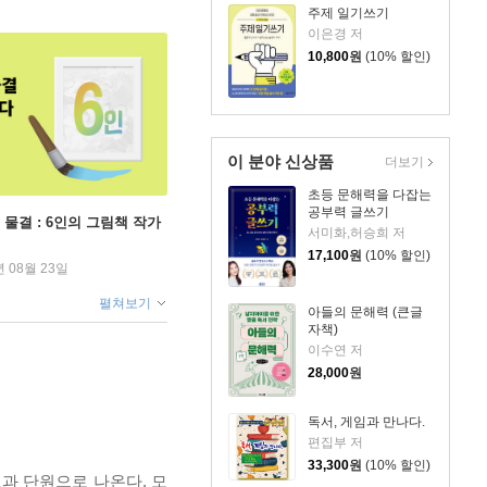
주제 일기쓰기
이은경 저
10,800
원
(10% 할인)
이 분야 신상품
더보기
초등 문해력을 다잡는
공부력 글쓰기
 물결 : 6인의 그림책 작가
서미화,허승희 저
17,100
원
(10% 할인)
년 08월 23일
펼쳐보기
아들의 문해력 (큰글
자책)
이수연 저
28,000
원
독서, 게임과 만나다.
편집부 저
33,300
원
(10% 할인)
 교과 단원으로 나온다. 모