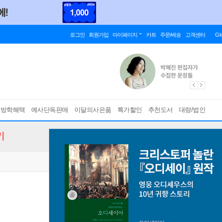
로그인
회원가입
마이페이지
카트
주문/배송
고객센터
Gl
름방학혜택
예사단독판매
이달의사은품
특가할인
추천도서
대량/법인
기