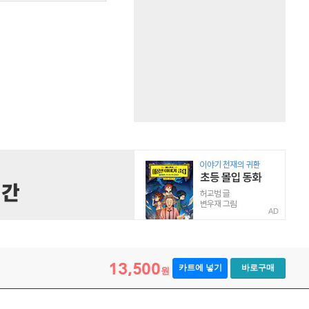
AD
13,500
카트에 넣기
바로구매
원