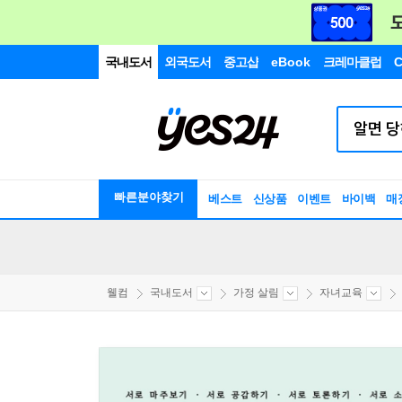
국내도서
외국도서
중고샵
eBook
크레마클럽
C
빠른분야찾기
베스트
신상품
이벤트
바이백
매
웰컴
국내도서
가정 살림
자녀교육