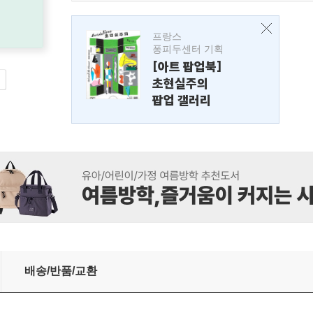
프랑스
퐁피두센터 기획
[아트 팝업북]
초현실주의
팝업 갤러리
배송/반품/교환