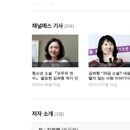
7 권고 사항
8 너지?
채널예스 기사
(3개)
9 옐로카드
작가의 말
읽다
읽다
청소년 소설 『모두의 연
김려령 “19금 소설? 내
수』 발표한 김려령 작가 인
떨지 않는 사랑 이야기다
터뷰
2023년 06월 15일
2013년 07월 01일
저자 소개
(1명)
저 :
김려령
(金呂玲)