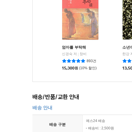
엄마를 부탁해
소년
신경숙 저
창비
한강 
|
893건
15,300
원
(10% 할인)
13,5
배송/반품/교환 안내
배송 안내
예스24 배송
배송 구분
배송비 : 2,500원