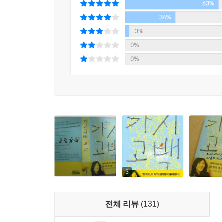
63%
그리고 당신, 사랑합니다.
삶의 근육은 많은 추억과 경험으로 인해 쌓이는 것
34%
미움보다는 사랑이 그래도 더 괜찮은 근육을 만들어 
3%
그냥 떠나보내는 실수는 하지 않으려 합니다. _ 작
0%
0%
부화된 달걀 껍질을 뚫고 병아리가 자신의 생명을
상처받은 마음을 어루만진다.
■ “믿어 주고, 들어 주고, 받아 줄 때”
고백은 그렇게 우리의 마음속에서 부화되는 것.
타고난 손놀림으로 자기도 모르는 순간 남의 물건을 
없는 해일은 그냥저냥 ‘가운데’에 있는 그런 녀
외로움만큼이나 도둑질은 체화되어 버린 것만 같다.
3
열여덟 소년의 결핍과 고독 그 자체다. ‘나는 도둑
‘독백’이 ‘고백’으로 나아가기까지의 여정이다. 고백
전체 리뷰
(131)
때, 비로소 그 고백은 자수나, 자백이 아닌, 받아