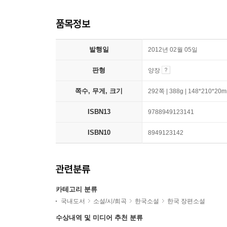
품목정보
발행일
2012년 02월 05일
판형
양장
쪽수, 무게, 크기
292쪽 | 388g | 148*210*20
ISBN13
9788949123141
ISBN10
8949123142
관련분류
카테고리 분류
국내도서
소설/시/희곡
한국소설
한국 장편소설
수상내역 및 미디어 추천 분류