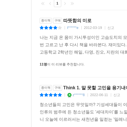
뿌리치는 대신, 고백 속에 담긴, 인간이 끝내 지켜야
1
오늘 반드시 뽑아내야 할 가시 때문이다. 고백하지 
따뜻함의 미로
종이책
구매
이제와 헤집고 드러내는 게 아프고 두렵지만, 저 
t******e
2012-03-19
신고
|
|
|
반응을 보일지라도, 그저 묵묵히 받아들이고 따를 각
나는 지금 온 몸이 가시투성이인 고슴도치의 모
번 고르고 난 후 다시 책을 바라본다. 재미있다.
■ “얼음 깔고 누운 생선, 불 위 떡볶이”
고등학교 2학년인 해일, 다영, 진오, 지란의 대
감성과 이성의 그 평화로운 조합
11명
이 이 리뷰를 추천합니다.
독특한 캐릭터의 창출은 이미 김려령의 전작에서
설계사’라는 흥미로운 직업에다, 감정과 이성을 동
만한 선생님 ‘용창느님’을 독자에게 선사한다. “감
Think 1. 말 못할 고민을 용
종이책
구매
자칭 감정 설계사라고 내세우는 해철은, 세상은 ‘
z******8
2022-06-11
신고
|
|
|
때에만 균형이 이루어짐을 얘기한다. 졸업식날 조
속에서 감성과 이성의 균형 지점을 얘기하는 또 다
청소년들의 고민은 무엇일까? 기성세대들이 이해
차가움으로 눌러 주며 인생의 혜안을 제시한다.
인류의 범주에 든 청소년들도 '세대차이'를 느낄
니 오늘에 이르러서는 새천년을 일컫는 '밀레니엄