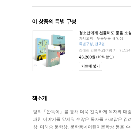
이 상품의 특별 구성
청소년에게 선물해도 좋을 소설
가시고백 + 두근두근 내 인생
특별구성, 전 3권
김애란,김연수,김려령 저
YES24
|
43,200
원
(10% 할인)
카트에 넣기
책소개
영화「완득이」를 통해 더욱 친숙하게 독자와 대중
쾌한 이야기를 앞세워 수많은 독자를 사로잡은 김
상, 마해송 문학상, 문학동네어린이문학상 등을 수