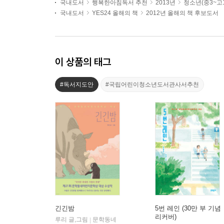
국내도서
행복한아침독서 추천
2013년
청소년(중3~고
국내도서
YES24 올해의 책
2012년 올해의 책 후보도서
이 상품의 태그
#독서지도안
#국립어린이청소년도서관사서추천
긴긴밤
5번 레인 (30만 부 기념
리커버)
루리 글,그림
문학동네
|