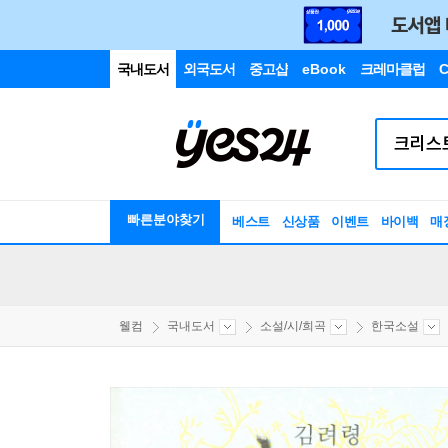
국내도서
외국도서
중고샵
eBook
크레마클럽
C
빠른분야찾기
베스트
신상품
이벤트
바이백
매
웰컴
국내도서
소설/시/희곡
한국소설