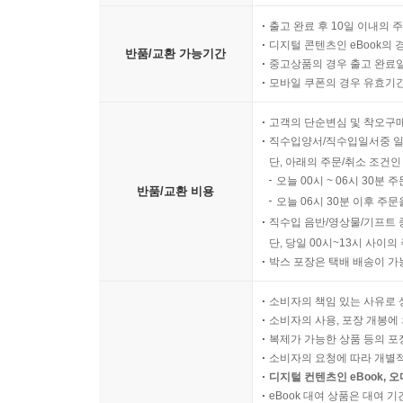
출고 완료 후 10일 이내의 
디지털 콘텐츠인 eBook의 
반품/교환 가능기간
중고상품의 경우 출고 완료일
모바일 쿠폰의 경우 유효기간(
고객의 단순변심 및 착오구
직수입양서/직수입일서중 일
단, 아래의 주문/취소 조건인
오늘 00시 ~ 06시 30분 
반품/교환 비용
오늘 06시 30분 이후 주문
직수입 음반/영상물/기프트 
단, 당일 00시~13시 사이
박스 포장은 택배 배송이 가
소비자의 책임 있는 사유로 
소비자의 사용, 포장 개봉에 
복제가 가능한 상품 등의 포장을 
소비자의 요청에 따라 개별
디지털 컨텐츠인 eBook, 
eBook 대여 상품은 대여 기