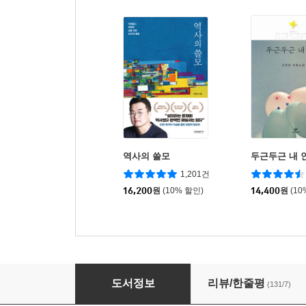
역사의 쓸모
두근두근 내 
1,201건
16,200
원
(10% 할인)
14,400
원
(10
가시고백
도서정보
리뷰/한줄평
(131/7)