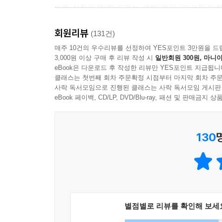
이번 신작은 ‘천재 도둑놈 쉐끼’ 해일, ‘저것들 미쳤
다영을 중심으로, 그들 심장 속에 박힌 가시 같은 
회원리뷰
모르게 물건을 계속 훔치게 되는 해일과 부모의 
(131건)
감성이 균형 있게 통제되는 진오 그리고 모든 
매주 10건의 우수리뷰를 선정하여 YES포인트 3만원을 드
3,000원 이상 구매 후 리뷰 작성 시
일반회원 300원, 마니아
마음을 어루만지고 열어간다. ‘가시고백’은 바로 우
eBook은 다운로드 후 작성한 리뷰만 YES포인트 지급됩니
하여금 스스로의 가시 같은 고백을 뽑아내도록 이끈
클래스는 첫번째 회차 주문확정 시점부터 마지막 회차 주문
사락 독서모임으로 진행된 클래스는 사락 독서모임 게시판
■ 세상에서 가장 따듯하고 맛있게 배부른 집으로
eBook 페이백, CD/LP, DVD/Blu-ray, 패션 및 판매금
당신을 초대합니다.
130
일곱 살 이후로 도둑질을 해온 주인공 소년의 “나
독자의 의아함을 즐기기라도 하는 듯, 밀도 있고 
친구네 집에서 받는 뜻밖의 따듯한 밥상처럼, 소박
해일은 달걀에서 병아리를 보았다고 얘기한다. 서로
밥상, 같이 노닥거리는 크게 보잘것없는 친구네 
위로의 공간이다. 이 위로는 작가 스스로의 응집된
별점별로 리뷰를 확인해 보세