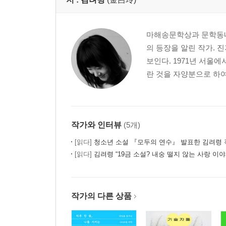
마해송문학상과 문학동네
의 등장을 알린 작가.
보인다. 1971년 서
란 것을 자양분으로 하
작가와 인터뷰
(5개)
[읽다]
청소년 소설 『모두의 연수』 발표한 김려령 
[읽다]
김려령 “19금 소설? 내숭 떨지 않는 사랑 이야
작가의 다른 상품