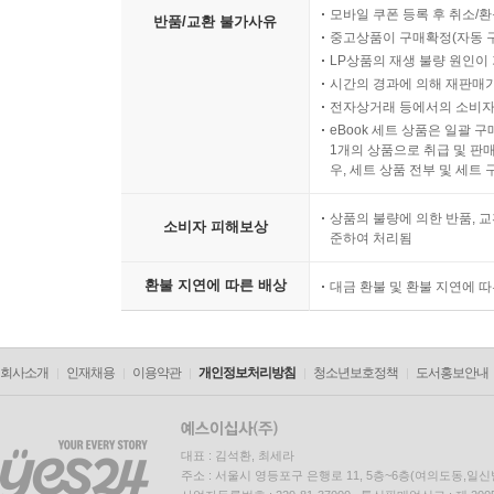
모바일 쿠폰 등록 후 취소/환
반품/교환 불가사유
중고상품이 구매확정(자동 
LP상품의 재생 불량 원인이 기
시간의 경과에 의해 재판매가
전자상거래 등에서의 소비자
eBook 세트 상품은 일괄 
1개의 상품으로 취급 및 판매
우, 세트 상품 전부 및 세트
상품의 불량에 의한 반품, 교
소비자 피해보상
준하여 처리됨
환불 지연에 따른 배상
대금 환불 및 환불 지연에 
회사소개
인재채용
이용약관
개인정보처리방침
청소년보호정책
도서홍보안내
대표 : 김석환, 최세라
주소 : 서울시 영등포구 은행로 11, 5층~6층(여의도동,일신