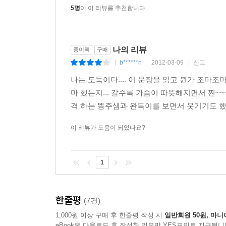
5명
이 이 리뷰를 추천합니다.
나의 리뷰
종이책
구매
b******n
2012-03-09
신고
|
|
|
나는 도둑이다.... 이 문장을 읽고 뭔가 조마조
마 했는지... 갈수록 가슴이 따뜻해지면서 찐~
격 하는 똥주샘과 완득이를 보면서 웃기기도 했
이 리뷰가 도움이 되었나요?
1
한줄평
(7건)
1,000원 이상 구매 후 한줄평 작성 시
일반회원 50원, 마니
eBook은 다운로드 후 작성한 리뷰만 YES포인트 지급됩니