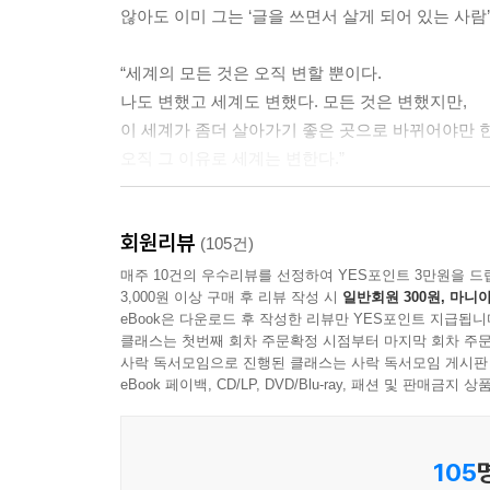
않아도 이미 그는 ‘글을 쓰면서 살게 되어 있는 사람’이
“세계의 모든 것은 오직 변할 뿐이다.
나도 변했고 세계도 변했다. 모든 것은 변했지만,
이 세계가 좀더 살아가기 좋은 곳으로 바뀌어야만 한
오직 그 이유로 세계는 변한다.”
몇 해째, 우리는 몹시도 추운 겨울을 보내고 있다.
회원리뷰
있는 무허가였으면 좋겠다고 노래하던 젊은 시인이
(105건)
35미터의 크레인 위에서 농성을 벌인 노동운동
매주 10건의 우수리뷰를 선정하여 YES포인트 3만원을 드
3,000원 이상 구매 후 리뷰 작성 시
일반회원 300원, 마니아
독거노인들이 있다. 삼 년 전 용산에서는 무고한 시민
eBook은 다운로드 후 작성한 리뷰만 YES포인트 지급됩니
믿기 어렵게도 사라진 줄 알았던 물대포가 시민들을 
클래스는 첫번째 회차 주문확정 시점부터 마지막 회차 주문
사락 독서모임으로 진행된 클래스는 사락 독서모임 게시판
eBook 페이백, CD/LP, DVD/Blu-ray, 패션 및 판매금
105