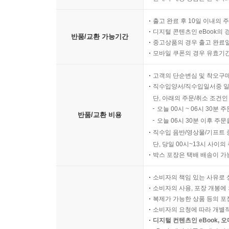
출고 완료 후 10일 이내의 
디지털 콘텐츠인 eBook의 
반품/교환 가능기간
중고상품의 경우 출고 완료일
모바일 쿠폰의 경우 유효기간(
고객의 단순변심 및 착오구
직수입양서/직수입일서중 일
단, 아래의 주문/취소 조건인
오늘 00시 ~ 06시 30분 
반품/교환 비용
오늘 06시 30분 이후 주문
직수입 음반/영상물/기프트 
단, 당일 00시~13시 사이
박스 포장은 택배 배송이 가
소비자의 책임 있는 사유로 
소비자의 사용, 포장 개봉에 
복제가 가능한 상품 등의 포장을 
소비자의 요청에 따라 개별
디지털 컨텐츠인 eBook, 