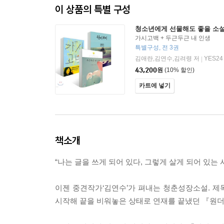
이 상품의 특별 구성
청소년에게 선물해도 좋을 소설
가시고백 + 두근두근 내 인생
특별구성, 전 3권
김애란,김연수,김려령 저
YES24
|
43,200
원
(10% 할인)
카트에 넣기
책소개
“나는 글을 쓰게 되어 있다, 그렇게 살게 되어 있는 
이젠 중견작가‘김연수’가 펴내는 청춘성장소설. 제목
시작해 끝을 비워놓은 상태로 연재를 끝냈던 『원더보