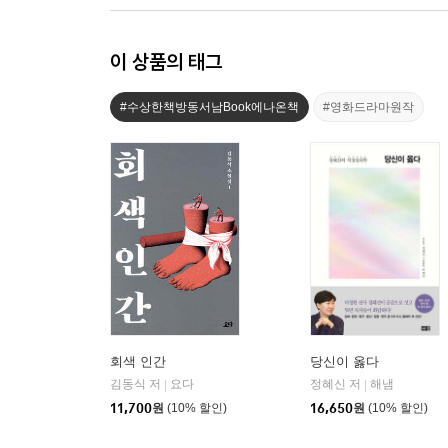
이 상품의 태그
#수상한책방동서남Book에나온책
#영화드라마원작
회색 인간
당신이 옳다
김동식 저
요다
정혜신 저
해냄
|
|
11,700
원
(10% 할인)
16,650
원
(10% 할인)