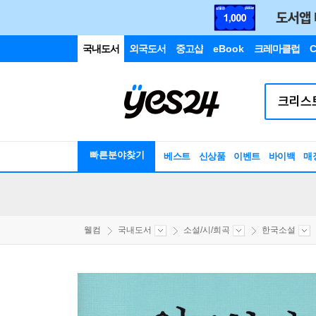
국내도서
외국도서
중고샵
eBook
크레마클럽
C
빠른분야찾기
베스트
신상품
이벤트
바이백
매
웰컴
국내도서
소설/시/희곡
한국소설