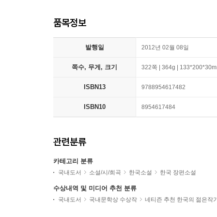
품목정보
발행일
2012년 02월 08일
쪽수, 무게, 크기
322쪽 | 364g | 133*200*30
ISBN13
9788954617482
ISBN10
8954617484
관련분류
카테고리 분류
국내도서
소설/시/희곡
한국소설
한국 장편소설
수상내역 및 미디어 추천 분류
국내도서
국내문학상 수상작
네티즌 추천 한국의 젊은작