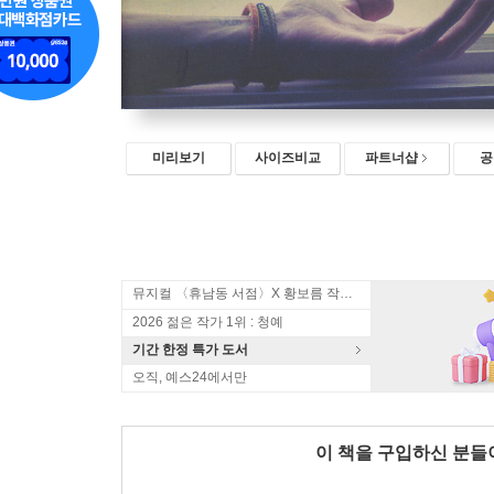
미리보기
사이즈비교
파트너샵
공
뮤지컬 〈휴남동 서점〉X 황보름 작가 북토크
2026 젊은 작가 1위 : 청예
기간 한정 특가 도서
오직, 예스24에서만
이 책을 구입하신 분