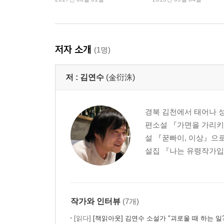
저자 소개
(1명)
저 :
김연수
(金衍洙)
경북 김천에서 태어나 성
편소설 『가면을 가리키
설 『꾿빠이, 이상』으로
설집 『나는 유령작가입니
작가와 인터뷰
(7개)
[읽다]
[책읽아웃] 김연수 소설가 "괴로울 때 하는 일? 시급하게 나무를 