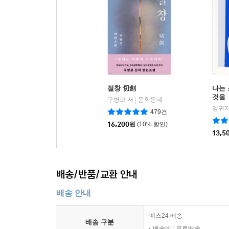
절창 切創
나는
것을
구병모 저
문학동네
|
양귀자
479건
16,200
원
(10% 할인)
13,5
배송/반품/교환 안내
배송 안내
예스24 배송
배송 구분
배송비 : 무료배송