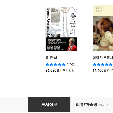
총 균 쇠
명랑한 은둔
475건
26,820
원
(10% 할인)
14,400
원
(10
원더보이
도서정보
리뷰/한줄평
(105/19)