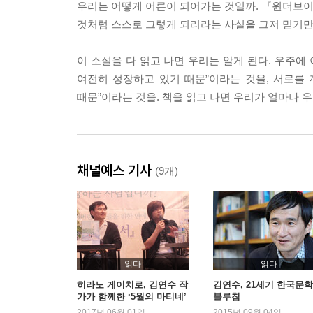
우리는 어떻게 어른이 되어가는 것일까. 『원더보이』
것처럼 스스로 그렇게 되리라는 사실을 그저 믿기만 
이 소설을 다 읽고 나면 우리는 알게 된다. 우주에
여전히 성장하고 있기 때문”이라는 것을, 서로를
때문”이라는 것을. 책을 읽고 나면 우리가 얼마나 우
채널예스 기사
(9개)
읽다
읽다
히라노 게이치로, 김연수 작
김연수, 21세기 한국문
가가 함께한 ‘5월의 마티네’
블루칩
2017년 06월 01일
2015년 09월 04일