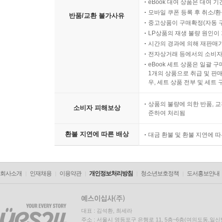
eBook 대여 상품은 대여 기
모바일 쿠폰 등록 후 취소/환
반품/교환 불가사유
중고상품이 구매확정(자동 
LP상품의 재생 불량 원인이 기
시간의 경과에 의해 재판매가
전자상거래 등에서의 소비자
eBook 세트 상품은 일괄 
1개의 상품으로 취급 및 판매
우, 세트 상품 전부 및 세트
상품의 불량에 의한 반품, 교
소비자 피해보상
준하여 처리됨
환불 지연에 따른 배상
대금 환불 및 환불 지연에 
회사소개
인재채용
이용약관
개인정보처리방침
청소년보호정책
도서홍보안내
대표 : 김석환, 최세라
주소 : 서울시 영등포구 은행로 11, 5층~6층(여의도동,일신