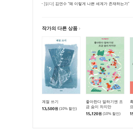
[읽다]
김연수 “왜 이렇게 나쁜 세계가 존재하는가”
작가의 다른 상품
계절 쓰기
좋아한다 말하기엔 조
혹
금 숨이 차지만
요
13,500
원
(10% 할인)
15,120
원
(10% 할인)
1