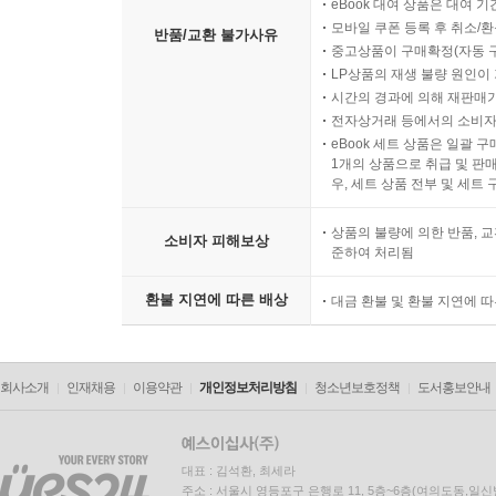
eBook 대여 상품은 대여 기
모바일 쿠폰 등록 후 취소/환
반품/교환 불가사유
중고상품이 구매확정(자동 
LP상품의 재생 불량 원인이 기
시간의 경과에 의해 재판매가
전자상거래 등에서의 소비자
eBook 세트 상품은 일괄 
1개의 상품으로 취급 및 판매
우, 세트 상품 전부 및 세트
상품의 불량에 의한 반품, 교
소비자 피해보상
준하여 처리됨
환불 지연에 따른 배상
대금 환불 및 환불 지연에 
회사소개
인재채용
이용약관
개인정보처리방침
청소년보호정책
도서홍보안내
대표 : 김석환, 최세라
주소 : 서울시 영등포구 은행로 11, 5층~6층(여의도동,일신