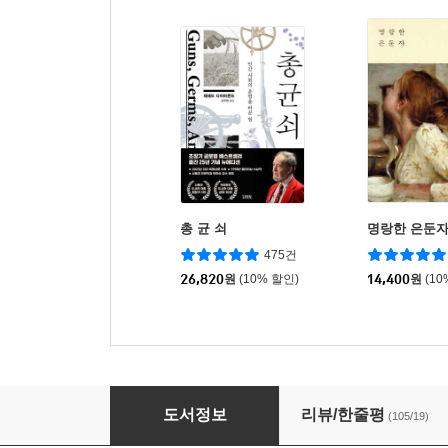
총 균 쇠
명랑한 은둔
475건
26,820
원
(10% 할인)
14,400
원
(10
원더보이
도서정보
리뷰/한줄평
(105/19)