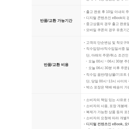
출고 완료 후 10일 이내의 
디지털 콘텐츠인 eBook의 
반품/교환 가능기간
중고상품의 경우 출고 완료일
모바일 쿠폰의 경우 유효기간(
고객의 단순변심 및 착오구
직수입양서/직수입일서중 일
단, 아래의 주문/취소 조건인
오늘 00시 ~ 06시 30분 
반품/교환 비용
오늘 06시 30분 이후 주문
직수입 음반/영상물/기프트 
단, 당일 00시~13시 사이
박스 포장은 택배 배송이 가
소비자의 책임 있는 사유로 
소비자의 사용, 포장 개봉에 
복제가 가능한 상품 등의 포장을 
소비자의 요청에 따라 개별
디지털 컨텐츠인 eBook, 