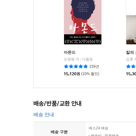
아몬드
칼의
손원평 저
다즐링
김훈 
|
159건
15,120
원
(10% 할인)
15,3
배송/반품/교환 안내
배송 안내
예스24 배송
배송 구분
배송비 : 무료배송