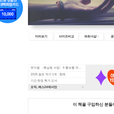
미리보기
사이즈비교
파트너샵
공
뮤지컬 〈휴남동 서점〉X 황보름 작가 북토크
2026 젊은 작가 1위 : 청예
기간 한정 특가 도서
오직, 예스24에서만
이 책을 구입하신 분