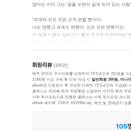
않아도 이미 그는 ‘글을 쓰면서 살게 되어 있는 사람’이
“세계의 모든 것은 오직 변할 뿐이다.
나도 변했고 세계도 변했다. 모든 것은 변했지만,
이 세계가 좀더 살아가기 좋은 곳으로 바뀌어야만 한
오직 그 이유로 세계는 변한다.”
몇 해째, 우리는 몹시도 추운 겨울을 보내고 있다.
회원리뷰
있는 무허가였으면 좋겠다고 노래하던 젊은 시인이
(105건)
35미터의 크레인 위에서 농성을 벌인 노동운동
매주 10건의 우수리뷰를 선정하여 YES포인트 3만원을 드
3,000원 이상 구매 후 리뷰 작성 시
일반회원 300원, 마니아
독거노인들이 있다. 삼 년 전 용산에서는 무고한 시민
eBook은 다운로드 후 작성한 리뷰만 YES포인트 지급됩니
믿기 어렵게도 사라진 줄 알았던 물대포가 시민들을 
클래스는 첫번째 회차 주문확정 시점부터 마지막 회차 주문
사락 독서모임으로 진행된 클래스는 사락 독서모임 게시판
eBook 페이백, CD/LP, DVD/Blu-ray, 패션 및 판매금
105