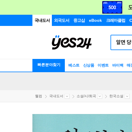
국내도서
외국도서
중고샵
eBook
크레마클럽
C
빠른분야찾기
베스트
신상품
이벤트
바이백
매
웰컴
국내도서
소설/시/희곡
한국소설