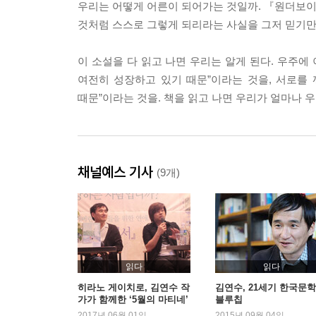
우리는 어떻게 어른이 되어가는 것일까. 『원더보이』
것처럼 스스로 그렇게 되리라는 사실을 그저 믿기만 
이 소설을 다 읽고 나면 우리는 알게 된다. 우주에
여전히 성장하고 있기 때문”이라는 것을, 서로를
때문”이라는 것을. 책을 읽고 나면 우리가 얼마나 우
채널예스 기사
(9개)
읽다
읽다
히라노 게이치로, 김연수 작
김연수, 21세기 한국문
가가 함께한 ‘5월의 마티네’
블루칩
2017년 06월 01일
2015년 09월 04일