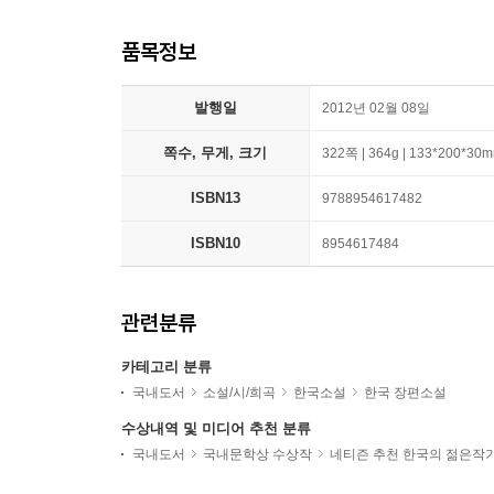
품목정보
발행일
2012년 02월 08일
쪽수, 무게, 크기
322쪽 | 364g | 133*200*30
ISBN13
9788954617482
ISBN10
8954617484
관련분류
카테고리 분류
국내도서
소설/시/희곡
한국소설
한국 장편소설
수상내역 및 미디어 추천 분류
국내도서
국내문학상 수상작
네티즌 추천 한국의 젊은작