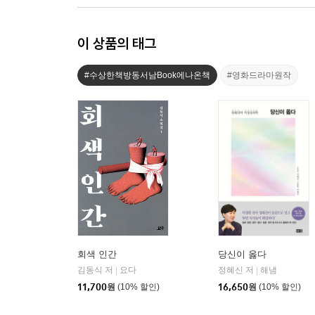
이 상품의 태그
#수상한책방동서남Book에나온책
#영화드라마원작
회색 인간
당신이 옳다
김동식 저
요다
정혜신 저
해냄
|
|
11,700
원
(10% 할인)
16,650
원
(10% 할인)