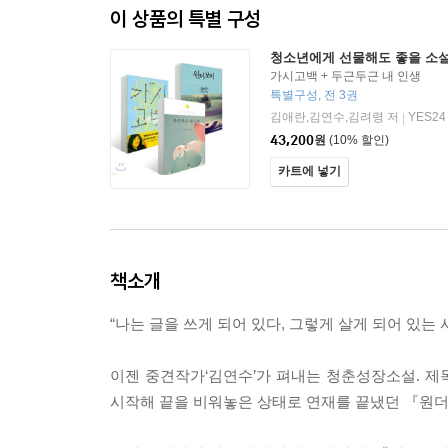
이 상품의 특별 구성
청소년에게 선물해도 좋을 소설
가시고백 + 두근두근 내 인생
특별구성, 전 3권
김애란,김연수,김려령 저
YES24
|
43,200
원
(10% 할인)
카트에 넣기
책소개
“나는 글을 쓰게 되어 있다, 그렇게 살게 되어 있는 
이젠 중견작가‘김연수’가 펴내는 청춘성장소설. 제목
시작해 끝을 비워놓은 상태로 연재를 끝냈던 『원더보