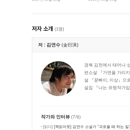
저자 소개
(1명)
저 :
김연수
(金衍洙)
경북 김천에서 태어나 성
편소설 『가면을 가리키
설 『꾿빠이, 이상』으로
설집 『나는 유령작가입니
작가와 인터뷰
(7개)
[읽다]
[책읽아웃] 김연수 소설가 "괴로울 때 하는 일? 시급하게 나무를 