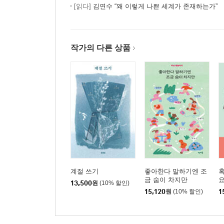
[읽다]
김연수 “왜 이렇게 나쁜 세계가 존재하는가”
작가의 다른 상품
계절 쓰기
좋아한다 말하기엔 조
혹
금 숨이 차지만
요
13,500
원
(10% 할인)
15,120
원
(10% 할인)
1