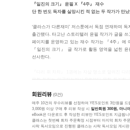
『일진의 크기』 윤필 X 『4주』 재수
단 한 번도 독자를 실망시킨 적 없는 두 작가가 만
‘클라스가 다른재미’ 저스툰에서 독점 연재하며 
출간됐다. 타고난 스토리텔러 윤필 작가가 글을 쓰고
페이지를 운영하고 있는 재수 작가는 『4주』에 
『일진의 크기』 글 작가로 활동 영역을 넓힌 윤
선사한다.
『다리 위 차차』 1권에는 자살 명소로 알려진 다리에
못한 차차는 인공지능박사 B로부터 무한 동기화 
로봇이자 대표인 ‘아이’는 결국 다리 위 차차를 
회원리뷰
만드는 이야기에 끌리는 이들이라면 두 작가의 완벽
(0건)
매주 10건의 우수리뷰를 선정하여 YES포인트 3만원을 드
3,000원 이상 구매 후 리뷰 작성 시
일반회원 300원, 마니아
지우개로 지워질 듯 연필 자국이 묻어나는 생생한 인
eBook은 다운로드 후 작성한 리뷰만 YES포인트 지급됩니
반짝이는 커버, 특별한 후기 만화로 소장성을 더하
클래스는 첫번째 회차 주문확정 시점부터 마지막 회차 주문
사락 독서모임으로 진행된 클래스는 사락 독서모임 게시판