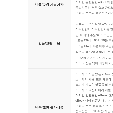
디지털 콘텐츠인 eBook의 
반품/교환 가능기간
중고상품의 경우 출고 완료일
모바일 쿠폰의 경우 유효기간(
고객의 단순변심 및 착오구
직수입양서/직수입일서중 일
단, 아래의 주문/취소 조건인
오늘 00시 ~ 06시 30분 
반품/교환 비용
오늘 06시 30분 이후 주문
직수입 음반/영상물/기프트 
단, 당일 00시~13시 사이
박스 포장은 택배 배송이 가
소비자의 책임 있는 사유로 
소비자의 사용, 포장 개봉에 
복제가 가능한 상품 등의 포장을 
소비자의 요청에 따라 개별
디지털 컨텐츠인 eBook, 
eBook 대여 상품은 대여 기
모바일 쿠폰 등록 후 취소/환
반품/교환 불가사유
중고상품이 구매확정(자동 