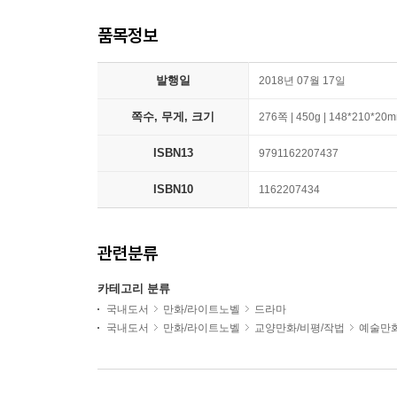
품목정보
발행일
2018년 07월 17일
쪽수, 무게, 크기
276쪽 | 450g | 148*210*20
ISBN13
9791162207437
ISBN10
1162207434
관련분류
카테고리 분류
국내도서
만화/라이트노벨
드라마
국내도서
만화/라이트노벨
교양만화/비평/작법
예술만