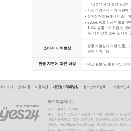
LP상품의 재생 불량 원인이 기
시간의 경과에 의해 재판매가
전자상거래 등에서의 소비자
eBook 세트 상품은 일괄 
1개의 상품으로 취급 및 판매
우, 세트 상품 전부 및 세트
상품의 불량에 의한 반품, 교
소비자 피해보상
준하여 처리됨
환불 지연에 따른 배상
대금 환불 및 환불 지연에 
회사소개
인재채용
이용약관
개인정보처리방침
청소년보호정책
도서홍보안내
대표 : 김석환, 최세라
주소 : 서울시 영등포구 은행로 11, 5층~6층(여의도동,일신
사업자등록번호 : 229-81-37000 통신판매업신고 : 제 200
이메일 : yes24help@yes24.com 호스팅 서비스사업자 :
Copyright ⓒ YES24 Corp. All Rights Reserved.