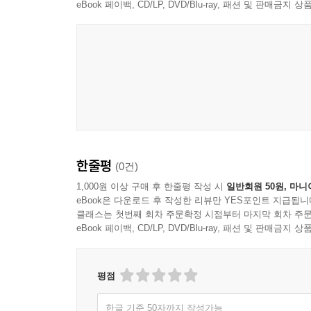
차차와 동기화된 로봇들의 이야기는 편리를 좇으며
eBook 페이백, CD/LP, DVD/Blu-ray, 패션 및 판매금
1권에는 아빠로부터 학대를 당하는 아이를 도망시켜
끈 채 정해진 시간보다 좀 더 많은 시간을 독거노인
앨범을 펼쳐 보여주는 창문 로봇 등 인간의 역
있노라면 과연 인간이 앞으로 추구해야 할 가치들은
『다리 위 차차』 1권 단행본은 재수 작가의 특징
다리 위 로봇 차차의 무한 동기화 권한을 콘셉트
개성이 묻어나는 후기 만화까지 담겨 단행본으로서
한줄평
(0건)
1,000원 이상 구매 후 한줄평 작성 시
일반회원 50원, 마니
eBook은 다운로드 후 작성한 리뷰만 YES포인트 지급됩니
클래스는 첫번째 회차 주문확정 시점부터 마지막 회차 주문
eBook 페이백, CD/LP, DVD/Blu-ray, 패션 및 판매금
평점
한글 기준 50자까지 작성가능