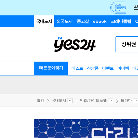
국내도서
외국도서
중고샵
eBook
크레마클럽
C
빠른분야찾기
베스트
신상품
이벤트
바이백
매
웰컴
국내도서
만화/라이트노벨
드라마