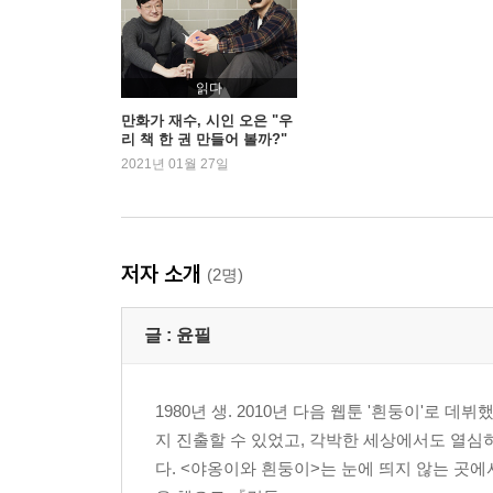
읽다
만화가 재수, 시인 오은 "우
리 책 한 권 만들어 볼까?"
2021년 01월 27일
저자 소개
(2명)
글 :
윤필
1980년 생. 2010년 다음 웹툰 '흰둥이'로
지 진출할 수 있었고, 각박한 세상에서도 열심
다. <야옹이와 흰둥이>는 눈에 띄지 않는 곳