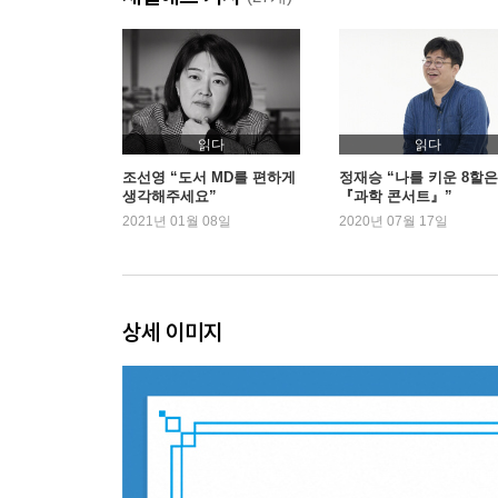
다섯 번째 발자국
우리 뇌도 ‘새로고침’ 할 수 있을까
여섯 번째 발자국
읽다
읽다
우리는 왜 미신에 빠져드는가
조선영 “도서 MD를 편하게
정재승 “나를 키운 8할은
생각해주세요”
『과학 콘서트』”
2021년 01월 08일
2020년 07월 17일
2부 아직 오지 않은 세상을 상상하는 일
-뇌과학에서 미래의 기회를 발견하다
일곱 번째 발자국
상세 이미지
창의적인 사람들의 뇌에서는 무슨 일이 벌어지는가
여덟 번째 발자국
인공지능 시대, 인간 지성의 미래는?
아홉 번째 발자국