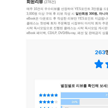
회원리뷰
일에도 열정을 쏟아왔다. 내 삶의 문제를 해결하는 
(278건)
필요합니다. 이 균형이 내 삶을 다양하고 풍성하게 
강연으로 널리 알려지며, 그에게는 매년 1200건 
매주 10건의 우수리뷰를 선정하여 YES포인트 3만원을 드
간 ‘인생 내비게이션’을 켜고 세상을 살아가야 할 
3,000원 이상 구매 후 리뷰 작성 시
일반회원 300원, 마니아
가장 열띤 호응을 받았던 12편의 강연을 선별하여 
어들겠지만, 깊이 사색하고 오래 성찰하는 삶으로는 
eBook은 다운로드 후 작성한 리뷰만 YES포인트 지급됩니
가」중에서
클래스는 첫번째 회차 주문확정 시점부터 마지막 회차 주문
더 나은 삶을 위한 뇌과학자의 인생 특강
사락 독서모임으로 진행된 클래스는 사락 독서모임 게시판
-‘결정장애’의 탈출법부터 결핍의 의미까지
eBook 페이백, CD/LP, DVD/Blu-ray, 패션 및 판매금
혁명은 ‘아직 오지 않았지만 오기를 바라는 미래를 
누군가가 사과나무를 흔들어서 떨어뜨리는 거죠. 상상
“영원한 탐구 대상인 인간이라는 숲을 이해하기 위
263
-프롤로그 중에서
---「열 번째 발자국, 혁명은 어떻게 시작되는가」중에서
왜 인간은 어처구니없는 결정을 내릴 때가 많은가.
의사결정, 창의성, 놀이, 결핍, 습관, 미신, 
세우지만 실천하지 못하는 이유가 무엇인지, 선택의
어떤 의미인지, 왜 우리는 미신을 믿게 되는지 등
별점별로 리뷰를 확인해 보세
얻게 된다.
7
“호모 사피엔스가 지난 수만 년 동안 어떻게 세
26%