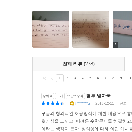
생각의 모험으로, 지도 밖의 경계로 이끄는 책
이 책은 신기한 과학 상식을 나열하는 책이 아니라,
있다. 저자는 끊임없이 독자들에게 생각을 모험으로 
일이 정말 어려운 일일까요?”, “왜 자신이 지금 
2
방법은 없을까요?” 당연한 듯 혹은 낯선 듯 보이
않은 세상으로 낯선 탐험을 떠나게 된다. 생각을 
전체 리뷰
(278)
‘지식이 통찰로 바뀌는 경험’을 하게 될 것이다.
1
2
3
4
5
6
7
8
9
10
열두 발자국
종이책
구매
주간우수작
h*******g
2018-12-11
신고
|
|
|
구글의 창의적인 채용방식에 대한 내용으로 흥
호기심을 느끼고, 어려운 수학문제를 해결하고,
이라는 생각이 든다. 창의성에 대해 이런 예시를