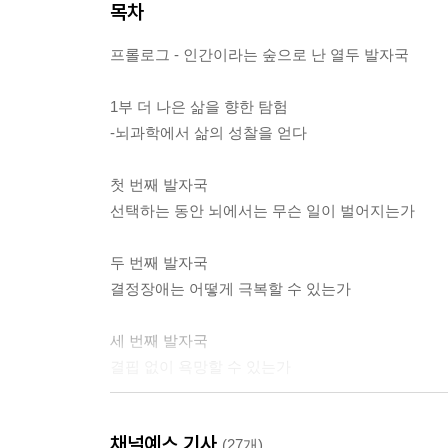
목차
프롤로그 - 인간이라는 숲으로 난 열두 발자국
1부 더 나은 삶을 향한 탐험
-뇌과학에서 삶의 성찰을 얻다
첫 번째 발자국
선택하는 동안 뇌에서는 무슨 일이 벌어지는가
두 번째 발자국
결정장애는 어떻게 극복할 수 있는가
세 번째 발자국
결핍 없이 욕망할 수 있는가
네 번째 발자국
채널예스 기사
인간에게 놀이란 무엇인가
(27개)