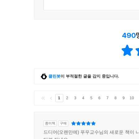
490
클린봇
이 부적절한 글을 감지 중입니다.
1
2
3
4
5
6
7
8
9
10
종이책
구매
드디어(오랜만에) 푸우교수님의 새로운 책이 