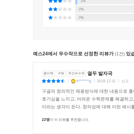
버텨내고 있는지, 그럼에도 불구하고 결국 현명하
2%
발자국을 따라가다 보면 인간을 이해하고, 더 나은 
0%
0%
아직 오지 않은 세계를 상상하는 일
- 창의적 혁신의 비밀부터 제4차 산업혁명이 만들
“특히 저는 인류가 어떤 꿈과 이상으로 이 거대한 
예스24에서 우수작으로 선정한 리뷰가
(1건)
있습
동시대인들은 이런 혁명의 기운을 어떻게 받아들이고
미래를 예측하고, 준비하는 일은 쉽지 않다. 예전에
열두 발자국
종이책
구매
주간우수작
못하는 일이 비일비재하다. 매일 새로운 기술이 나오고
h*******g
2018-12-11
신고
|
|
|
용어들은 우리를 숨 가쁘게 하고 불안하게 만든다.
구글의 창의적인 채용방식에 대한 내용으로 흥
이 책의 2부는 급변하는 과학기술의 최전선에서, 
호기심을 느끼고, 어려운 수학문제를 해결하고,
아직 오지 않은 세계를 상상하고 탐험하기 위해 우
이라는 생각이 든다. 창의성에 대해 이런 예시를
스마트폰 이후 시장을 지배할 새로운 플랫폼은 어떤 
될 수 있으나 아직은 모호한 상태인 암호화폐와 블
22명
이 이 리뷰를 추천합니다.
독자들은 두려움 대신 새로운 기회를 껴안을 준비
설렘을 만끽할 수 있을 것이다.