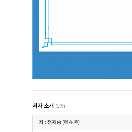
저자 소개
(1명)
저 :
정재승
(鄭在勝)