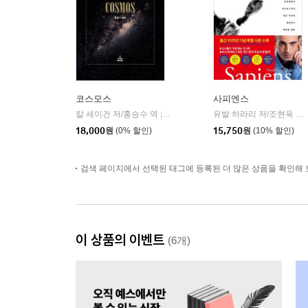
코스모스
사피엔스
칼 세이건 저/홍승수 역
사이언스북스
유발 하라리 저/조현욱 역/이태수 감수
|
18,000
원
(0% 할인)
15,750
원
(10% 할인)
검색 페이지에서 선택된 태그에 등록된 더 많은 상품을 확인해 
이 상품의 이벤트
(6개)