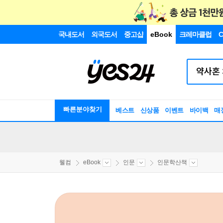
국내도서
외국도서
중고샵
eBook
크레마클럽
C
빠른분야찾기
베스트
신상품
이벤트
바이백
매
웰컴
eBook
인문
인문학산책