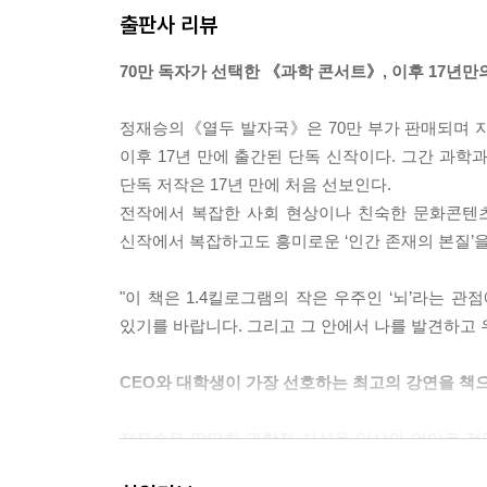
출판사 리뷰
어렵습니다. 새로고침을 신경과학적으로 해석해보면 
심을 가진 사람들을 만나려고 의도적으로 노력하지 
70만 독자가 선택한 《과학 콘서트》, 이후 17년만
야기하는 걸 즐기면서 살지 않으면, 새로고침은 점점
선한 자극이 있는 곳으로 먼저 여러분이 움직여야 합
정재승의《열두 발자국》은 70만 부가 판매되며 지
이후 17년 만에 출간된 단독 신작이다. 그간 과학
제가 오늘 미신이라는 주제를 환기하는 이유는 무엇
단독 저작은 17년 만에 처음 선보인다.
리는 삶을 구속하는 비이성적인 믿음이 우리를 지배
전작에서 복잡한 사회 현상이나 친숙한 문화콘텐츠
고귀한 믿음을 왜 우리는 스스로 기꺼이, 너무나도 
신작에서 복잡하고도 흥미로운 ‘인간 존재의 본질’
연구자들은 실제로 창의적인 사람들이 기발한 발상을
"이 책은 1.4킬로그램의 작은 우주인 ‘뇌’라는 
에 눕혀놓고 그들의 뇌를 찍었습니다. (...) 그 
있기를 바랍니다. 그리고 그 안에서 나를 발견하고 
있는 뇌의 영역들이 서로 신호를 주고받는 현상이
께 정보를 처리할 때 창의적인 아이디어들이 나온다
CEO와 대학생이 가장 선호하는 최고의 강연을 책
를 두루 사용해야 만들어지는 능력이라는 겁니다. 
잇는 일이 그들의 뇌에서 벌어지는 겁니다.---「
정재승은 딱딱한 과학적 지식을 일상의 언어로 전달
대중 강연에 힘써왔다. 테크놀로지 산업의 최전선
인간에게 편집, 검색, 빠른 모드 전환 등 스마트폰