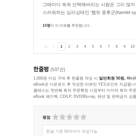
그때마다 쑥쑥 선택해버리는 사람은 그리 많지 
스러워하는 심리상태인 ‘햄릿 증후군(hamlet sy
15명
이 이 리뷰를 추천합니다.
1
2
3
4
5
6
7
8
9
10
한줄평
(537건)
1,000원 이상 구매 후 한줄평 작성 시
일반회원 50원, 마니
eBook은 다운로드 후 작성한 리뷰만 YES포인트 지급됩니
클래스는 첫번째 회차 주문확정 시점부터 마지막 회차 주문
eBook 페이백, CD/LP, DVD/Blu-ray, 패션 및 판매금
평점
한글 기준 50자까지 작성가능