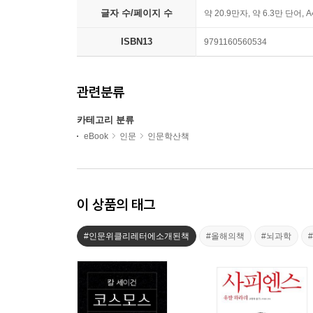
글자 수/페이지 수
약 20.9만자, 약 6.3만 단어, 
ISBN13
9791160560534
관련분류
카테고리 분류
eBook
인문
인문학산책
이 상품의 태그
#인문위클리레터에소개된책
#올해의책
#뇌과학