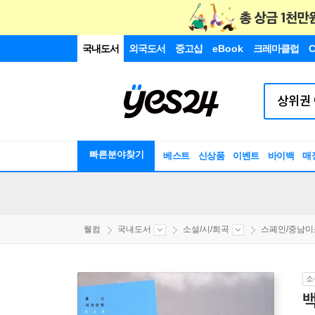
국내도서
외국도서
중고샵
eBook
크레마클럽
C
빠른분야찾기
베스트
신상품
이벤트
바이백
매
웰컴
국내도서
소설/시/희곡
스페인/중남미소
소