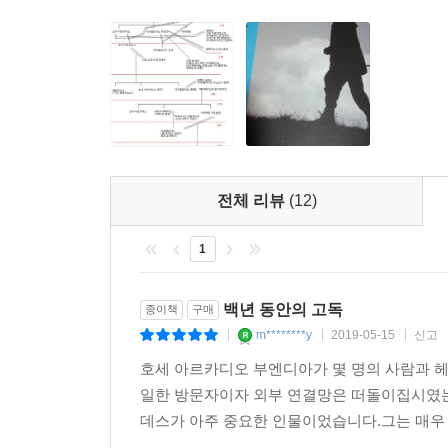
전체 리뷰
(12)
1
백년 동안의 고독
종이책
구매
m********y
2019-05-15
신고
|
|
|
호세 아르카디오 부엔디아가 몇 명의 사람과 
일한 방문자이자 외부 연결망은 떠돌이집시였
데스가 아주 중요한 인물이었습니다.그는 매우 