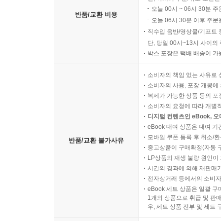
오늘 00시 ~ 06시 30분 
반품/교환 비용
오늘 06시 30분 이후 주문
직수입 음반/영상물/기프트 
단, 당일 00시~13시 사이
박스 포장은 택배 배송이 가
소비자의 책임 있는 사유로 
소비자의 사용, 포장 개봉에 
복제가 가능한 상품 등의 포장을 
소비자의 요청에 따라 개별
디지털 컨텐츠인 eBook, 
eBook 대여 상품은 대여 기
모바일 쿠폰 등록 후 취소/환
반품/교환 불가사유
중고상품이 구매확정(자동 
LP상품의 재생 불량 원인이 기
시간의 경과에 의해 재판매가
전자상거래 등에서의 소비자
eBook 세트 상품은 일괄 
1개의 상품으로 취급 및 판매
우, 세트 상품 전부 및 세트