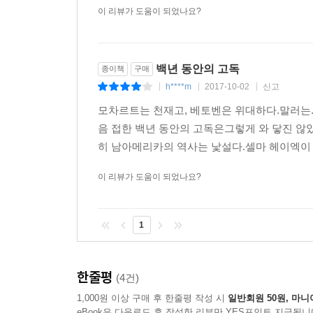
이 리뷰가 도움이 되었나요?
백년 동안의 고독
종이책
구매
h****m
2017-10-02
신고
|
|
|
모차르트는 천재고, 베토벤은 위대하다.말러는.
음 접한 백년 동안의 고독은그렇게 와 닿진 않
히 남아메리카의 역사는 낯설다.셀마 헤이엑이 
이 리뷰가 도움이 되었나요?
1
한줄평
(4건)
1,000원 이상 구매 후 한줄평 작성 시
일반회원 50원, 마니
eBook은 다운로드 후 작성한 리뷰만 YES포인트 지급됩니