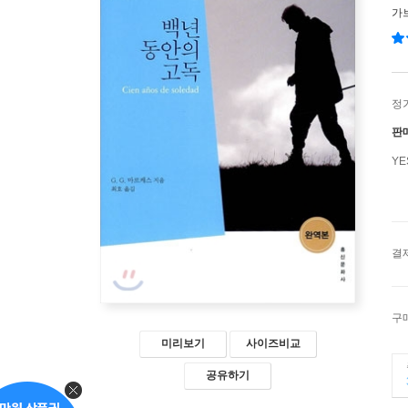
가
정
판
Y
결
구
미리보기
사이즈비교
공유하기