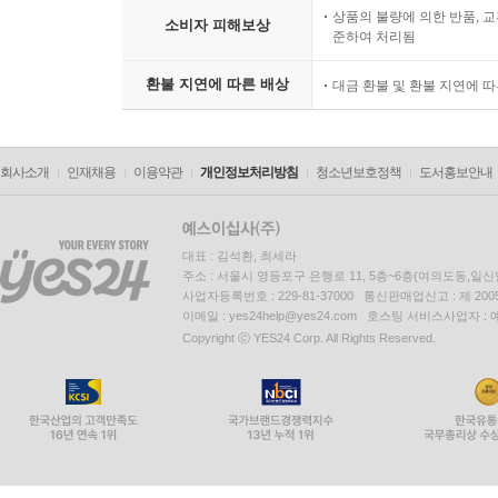
상품의 불량에 의한 반품, 교
소비자 피해보상
준하여 처리됨
환불 지연에 따른 배상
대금 환불 및 환불 지연에 
회사소개
인재채용
이용약관
개인정보처리방침
청소년보호정책
도서홍보안내
대표 : 김석환, 최세라
주소 : 서울시 영등포구 은행로 11, 5층~6층(여의도동,일신
사업자등록번호 : 229-81-37000 통신판매업신고 : 제 200
이메일 : yes24help@yes24.com 호스팅 서비스사업자 :
Copyright ⓒ YES24 Corp. All Rights Reserved.