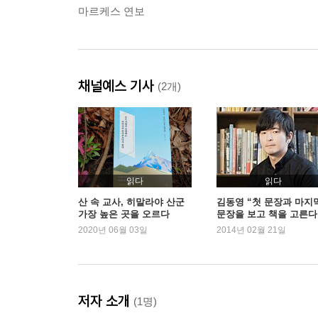
마르케스 연보
채널예스 기사
(2개)
읽다
읽다
산 속 교사, 히말라야 산군
김동영 “첫 문장과 마지
가장 높은 곳을 오르다
문장을 보고 책을 고른다
2020년 06월 03일
2014년 02월 21일
저자 소개
(1명)