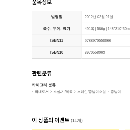
품목정보
발행일
2012년 02월 01일
쪽수, 무게, 크기
491쪽 | 586g | 148*210*30
ISBN13
9788970558066
ISBN10
8970558063
관련분류
카테고리 분류
국내도서
소설/시/희곡
스페인/중남미소설
중남미
이 상품의 이벤트
(11개)