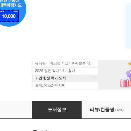
뮤지컬 〈휴남동 서점〉X 황보름 작가 북토크
2026 젊은 작가 1위 : 청예
기간 한정 특가 도서
오직, 예스24에서만
백년 동안의 고독
도서정보
리뷰/한줄평
(12/4)