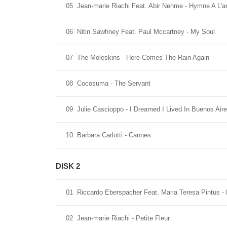
05
Jean-marie Riachi Feat. Abir Nehme - Hymne A L'
06
Nitin Sawhney Feat. Paul Mccartney - My Soul
07
The Moleskins - Here Comes The Rain Again
08
Cocosuma - The Servant
09
Julie Cascioppo - I Dreamed I Lived In Buenos Air
10
Barbara Carlotti - Cannes
DISK 2
01
Riccardo Eberspacher Feat. Maria Teresa Pintus -
02
Jean-marie Riachi - Petite Fleur