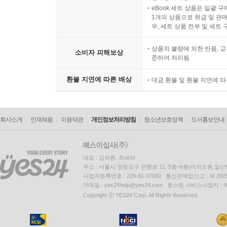
eBook 세트 상품은 일괄 
1개의 상품으로 취급 및 판매
우, 세트 상품 전부 및 세트
상품의 불량에 의한 반품, 교
소비자 피해보상
준하여 처리됨
환불 지연에 따른 배상
대금 환불 및 환불 지연에 
회사소개
인재채용
이용약관
개인정보처리방침
청소년보호정책
도서홍보안내
대표 : 김석환, 최세라
주소 : 서울시 영등포구 은행로 11, 5층~6층(여의도동,일신
사업자등록번호 : 229-81-37000 통신판매업신고 : 제 200
이메일 : yes24help@yes24.com 호스팅 서비스사업자 :
Copyright ⓒ YES24 Corp. All Rights Reserved.