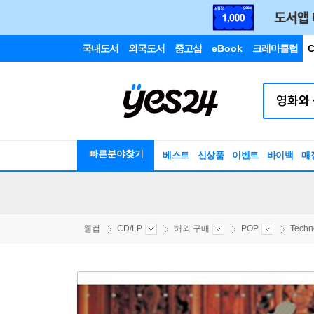
국내도서
외국도서
중고샵
eBook
크레마클럽
C
빠른분야찾기
베스트
신상품
이벤트
바이백
매
웰컴
CD/LP
해외 구매
POP
Techno