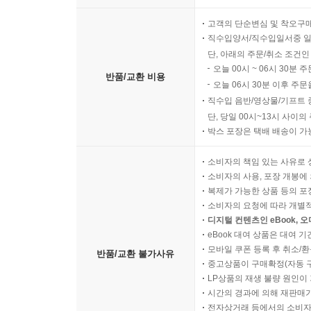
고객의 단순변심 및 착오구
직수입양서/직수입일서중 일
단, 아래의 주문/취소 조건인
오늘 00시 ~ 06시 30분 
반품/교환 비용
오늘 06시 30분 이후 주문
직수입 음반/영상물/기프트 
단, 당일 00시~13시 사이
박스 포장은 택배 배송이 가
소비자의 책임 있는 사유로 
소비자의 사용, 포장 개봉에 
복제가 가능한 상품 등의 포장을 
소비자의 요청에 따라 개별
디지털 컨텐츠인 eBook, 
eBook 대여 상품은 대여 기
모바일 쿠폰 등록 후 취소/환
반품/교환 불가사유
중고상품이 구매확정(자동 
LP상품의 재생 불량 원인이 기
시간의 경과에 의해 재판매가
전자상거래 등에서의 소비자