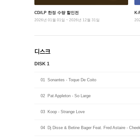
CD/LP 한정 수량 할인전
K
2026년 01월 01일 ~ 2026년 12월 31일
20
디스크
DISK 1
01
Sonantes - Toque De Coito
02
Pat Appleton - So Large
03
Koop - Strange Love
04
Dj Disse & Betine Bager Feat. Fred Astaire - Che