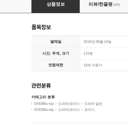
쓰리 빌보드 (1Disc)
상품정보
리뷰/한줄평
(0/0)
품목정보
발매일
2018년 08월 14일
시간, 무게, 크기
115분
연령제한
19세 이용가
관련분류
카테고리 분류
DVD/Blu-ray
드라마/코미디
드라마 일반
DVD/Blu-ray
드라마/코미디
코미디