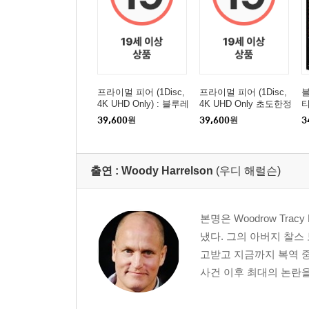
프라이멀 피어 (1Disc,
프라이멀 피어 (1Disc,
블
4K UHD Only) : 블루레
4K UHD Only 초도한정
이
슬립케이스) : 블루레이
B
39,600
원
39,600
원
3
출연 :
Woody Harrelson
(우디 해럴슨)
본명은 Woodrow Tra
냈다. 그의 아버지 찰스 
고받고 지금까지 복역 중
사건 이후 최대의 논란을