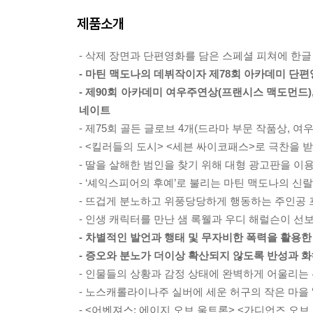
제품소개
- 삭제 장면과 단편영화를 담은 스페셜 피쳐에 한글 
- 마틴 맥도나의 데뷔작이자 제78회 아카데미 단편
- 제90회 아카데미 여우주연상(프랜시스 맥도먼드),
네이트
- 제75회 골든 글로브 4개(드라마 부문 작품상, 여
- <킬러들의 도시> <세븐 싸이코패스>로 극찬을 받
- 딸을 살해한 범인을 찾기 위해 대형 광고판을 이
- ‘셰익스피어의 후예’로 불리는 마틴 맥도나의 신
- 뜨겁게 분노하고 위풍당당하게 행동하는 주인공
- 인생 캐릭터를 만난 샘 록웰과 우디 해럴슨이 선
- 차별적인 발언과 행태 및 무자비한 폭력을 활용
- 증오와 분노가 더이상 확산되지 않도록 반성과 
- 인물들의 상황과 감정 상태에 완벽하게 어울리는
- 노스캐롤라이나주 실버에 세운 허구의 작은 마을 
- <어벤져스: 에이지 오브 울트론> <가디언즈 오브