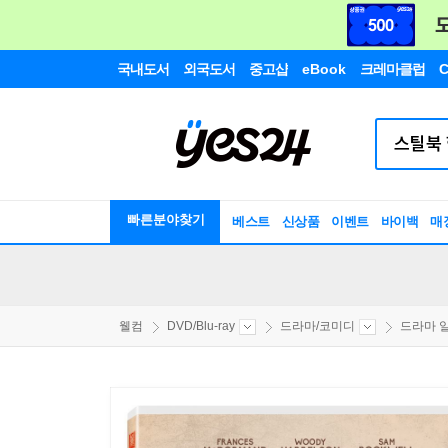
국내도서
외국도서
중고샵
eBook
크레마클럽
C
빠른분야찾기
베스트
신상품
이벤트
바이백
매
웰컴
DVD/Blu-ray
드라마/코미디
드라마 