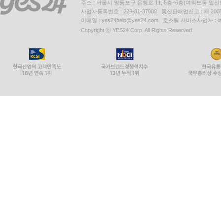
주소 : 서울시 영등포구 은행로 11, 5층~6층(여의도동,일신
사업자등록번호 : 229-81-37000 통신판매업신고 : 제 200
이메일 : yes24help@yes24.com 호스팅 서비스사업자 :
Copyright ⓒ YES24 Corp. All Rights Reserved.