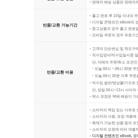
판매자 배송 상품은 판매자와
출고 완료 후 10일 이내의 
디지털 콘텐츠인 eBook의 
반품/교환 가능기간
중고상품의 경우 출고 완료일
모바일 쿠폰의 경우 유효기간(
고객의 단순변심 및 착오구
직수입양서/직수입일서중 일
단, 아래의 주문/취소 조건인
오늘 00시 ~ 06시 30분 
반품/교환 비용
오늘 06시 30분 이후 주문
직수입 음반/영상물/기프트 
단, 당일 00시~13시 사이
박스 포장은 택배 배송이 가
소비자의 책임 있는 사유로 
소비자의 사용, 포장 개봉에 
복제가 가능한 상품 등의 포장을 
소비자의 요청에 따라 개별
디지털 컨텐츠인 eBook, 