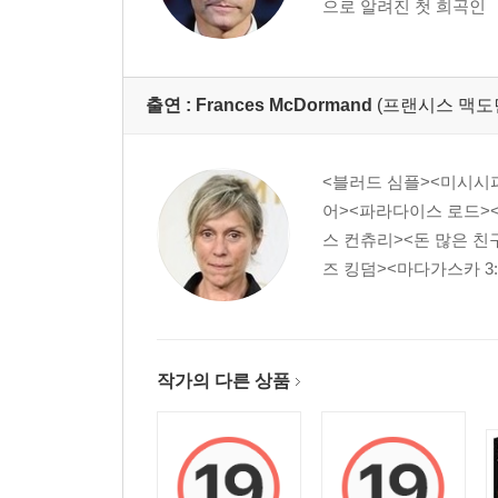
으로 알려진 첫 희곡인 「뷰티 
출연 :
Frances McDormand
(프랜시스 맥도
<블러드 심플><미시시피
어><파라다이스 로드><
스 컨츄리><돈 많은 
즈 킹덤><마다가스카 3:
작가의 다른 상품