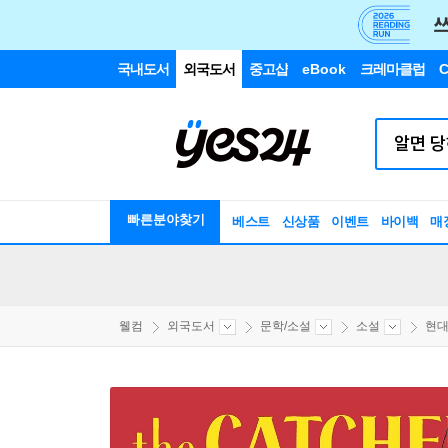
국내도서
외국도서
중고샵
eBook
크레마클럽
C
빠른분야찾기
베스트
신상품
이벤트
바이백
매
웰컴
외국도서
문학/소설
소설
현