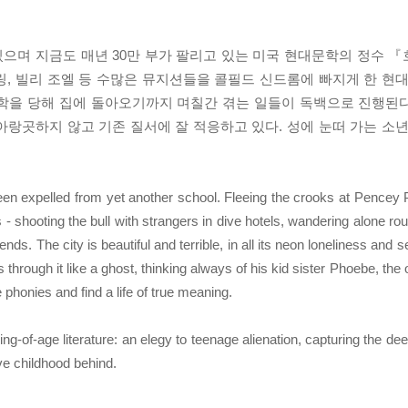
으며 지금도 매년 30만 부가 팔리고 있는 미국 현대문학의 정수 
, 빌리 조엘 등 수많은 뮤지션들을 콜필드 신드롬에 빠지게 한 현대
퇴학을 당해 집에 돌아오기까지 며칠간 겪는 일들이 독백으로 진행된
랑곳하지 않고 기존 질서에 잘 적응하고 있다. 성에 눈떠 가는 소년
een expelled from yet another school. Fleeing the crooks at Pencey 
- shooting the bull with strangers in dive hotels, wandering alone rou
nds. The city is beautiful and terrible, in all its neon loneliness and 
through it like a ghost, thinking always of his kid sister Phoebe, the
phonies and find a life of true meaning.
ing-of-age literature: an elegy to teenage alienation, capturing the d
ve childhood behind.