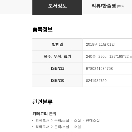
Catcher in the Rye
도서정보
리뷰/한줄평
(0/0)
품목정보
발행일
2018년 11월 01일
쪽수, 무게, 크기
240쪽 | 290g | 129*198*22
ISBN13
9780241984758
ISBN10
0241984750
관련분류
카테고리 분류
외국도서
문학/소설
소설
현대소설
외국도서
문학/소설
소설