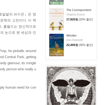
The Correspondent
『호밀밭의 파수꾼』은 영
Virginia Evans
17,920
원
(20% 할인)
문학의 고전이다. 이 책
다. 콜필드는 정신적으로
의 눈으로 본 세상과 인
Whistler
Ann Patchett
22,400
원
(30% 할인)
Prep, he pinballs around
nd Central Park, getting
seedy glamour, its mingle
 only person who really u
eeply human need for con