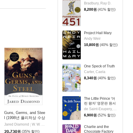
Bradbury, Ray D.
8,200
원
(41% 할인)
Project Hail Mary
Andy Weir
10,800
원
(40% 할인)
One Speck of Truth
Carter, Caela
8,340
원
(40% 할인)
The Little Prince '어
린 왕자' 영문판 원서
de Saint-Exupery, Antoine / de Saint-Exupery, Antoine
Guns, Germs, and Stee
6,900
원
(52% 할인)
l (1998년 퓰리처상 수상
작 / 20주년 기념판)
Jared Diamond
W. W. Norton & Company
|
Charlie and the
20,730
원
(35% 할인)
Chocolate Factory