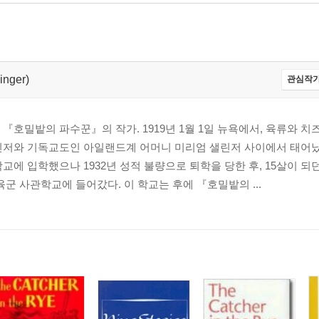
inger)
관심작가
『호밀밭의 파수꾼』의 작가. 1919년 1월 1일 뉴욕에서, 육류와 치
저와 기독교도인 아일랜드계 어머니 미리엄 샐린저 사이에서 태어났다
교에 입학했으나 1932년 성적 불량으로 퇴학을 당한 후, 15살이 
육군 사관학교에 들어갔다. 이 학교는 후에 『호밀밭의 ...