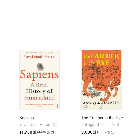
Sapiens
The Catcher in the Rye
 Books
eht, Tea
Yuval Noah Harari
Signet Book
Vintage Books
Salinger, J. D.
Little Brown and Company
|
|
|
11,700
원
(44% 할인)
9,030
원
(35% 할인)