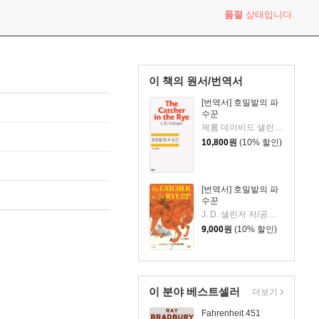
품절
상태입니다.
이 책의 원서/번역서
[번역서] 호밀밭의 파
수꾼
제롬 데이비드 샐린저 저/공경희 역
10,800
원
(10% 할인)
[번역서] 호밀밭의 파
수꾼
J. D. 샐린저 저/공경희 역
9,000
원
(10% 할인)
이 분야 베스트셀러
더보기
Fahrenheit 451