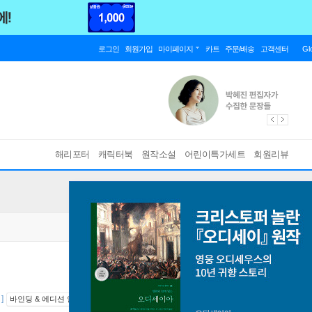
로그인
회원가입
마이페이지
카트
주문/배송
고객센터
Gl
해리포터
캐릭터북
원작소설
어린이특가세트
회원리뷰
]
바인딩 & 에디션 안내