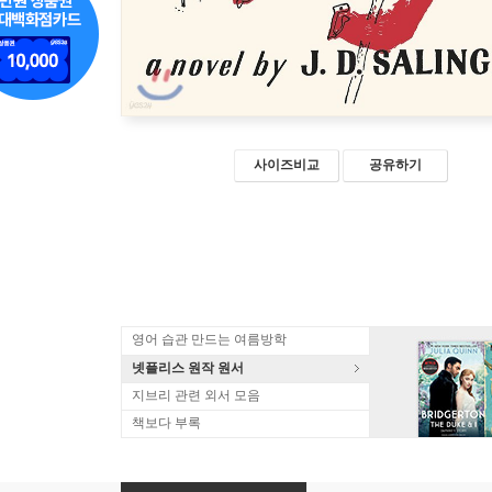
사이즈비교
공유하기
영어 습관 만드는 여름방학
넷플리스 원작 원서
지브리 관련 외서 모음
책보다 부록