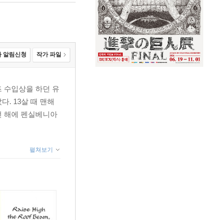
 알림신청
작가 파일
즈 수입상을 하던 유
. 13살 때 맨해
되던 해에 펜실베니아
펼쳐보기