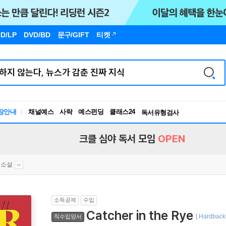
D/LP
DVD/BD
문구
/GIFT
티켓
장안내
채널예스
사락
예스펀딩
클래스24
독서유형검사
RBTI Lab
독서유형검사
크클 심야 독서 모임
OPEN
대소설
소득공제
수입
Catcher in the Rye
[ Hardback 
직수입양서