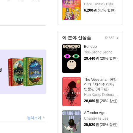
Dahl, Roald / Blake, Quentin
6,200
원
(47% 할인)
이 분야 신상품
더보기
Bonobo
You-Jeong Jeong
29,440
원
(20% 할인)
The Vegetarian 한강
작가『채식주의자』
영문판 (미국판)
Han Kang/ Deborah Smith (TRN)
28,080
원
(20% 할인)
A Tender Age
펼쳐보기
Chang-rae Lee
25,520
원
(20% 할인)