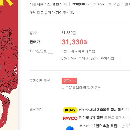
제롬 데이비드 샐린저
저
Penguin Group USA
2018년 11월
첫번째 리뷰어가 되어주세요.
정가
31,330원
31,330
원
판매가
YES포인트
0원 + 마니아추가적립
5만원이상 구매 시 2천원 추가적립
추가혜택쿠폰
쿠폰받기
주문금액대별 할인쿠폰
결제혜택
카카오페이
2,000원 즉시할인
일
페이코
1% 할인
포인트 결제시
토스페이
1만P 추첨 적립
+ 생애