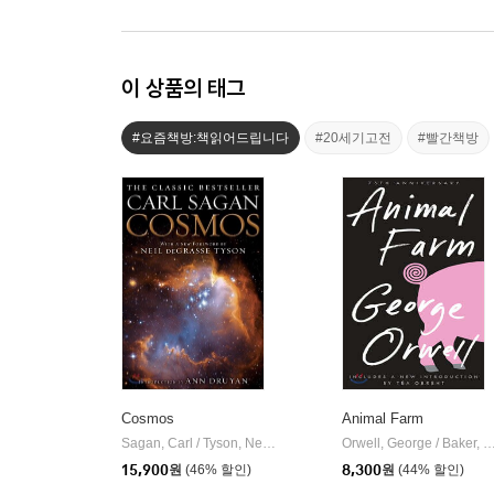
이 상품의 태그
#요즘책방:책읽어드립니다
#20세기고전
#빨간책방
Cosmos
Animal Farm
Sagan, Carl / Tyson, Neil Degrasse / Druyan, Ann
Ballantine
Orwell, George / Baker, Russell / Obr
|
15,900
원
(46% 할인)
8,300
원
(44% 할인)