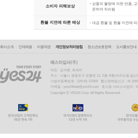
상품의 불량에 의한 반품, 교
소비자 피해보상
준하여 처리됨
환불 지연에 따른 배상
대금 환불 및 환불 지연에 
회사소개
인재채용
이용약관
개인정보처리방침
청소년보호정책
도서홍보안내
대표 : 김석환, 최세라
주소 : 서울시 영등포구 은행로 11, 5층~6층(여의도동,일신
사업자등록번호 : 229-81-37000 통신판매업신고 : 제 200
이메일 : yes24help@yes24.com 호스팅 서비스사업자 :
Copyright ⓒ YES24 Corp. All Rights Reserved.