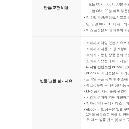
오늘 00시 ~ 06시 30분 
반품/교환 비용
오늘 06시 30분 이후 주문
직수입 음반/영상물/기프트 
단, 당일 00시~13시 사이
박스 포장은 택배 배송이 가
소비자의 책임 있는 사유로 
소비자의 사용, 포장 개봉에 
복제가 가능한 상품 등의 포장을 
소비자의 요청에 따라 개별
디지털 컨텐츠인 eBook, 
eBook 대여 상품은 대여 기
모바일 쿠폰 등록 후 취소/환
반품/교환 불가사유
중고상품이 구매확정(자동 
LP상품의 재생 불량 원인이 기
시간의 경과에 의해 재판매가
전자상거래 등에서의 소비자
eBook 세트 상품은 일괄 
1개의 상품으로 취급 및 판매
우, 세트 상품 전부 및 세트