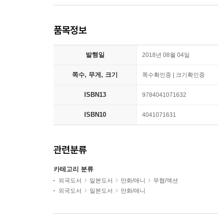
품목정보
발행일
2018년 08월 04일
쪽수, 무게, 크기
쪽수확인중 | 크기확인중
ISBN13
9784041071632
ISBN10
4041071631
관련분류
카테고리 분류
외국도서
일본도서
만화/애니
무협/액션
외국도서
일본도서
만화/애니