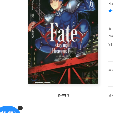
타
정
판
Y
추
공유하기
결