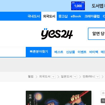
국내도서
외국도서
중고샵
eBook
크레마클럽
C
빠른분야찾기
베스트
신상품
이벤트
바이백
매
웰컴
외국도서
일본도서
만화/애니
소
직