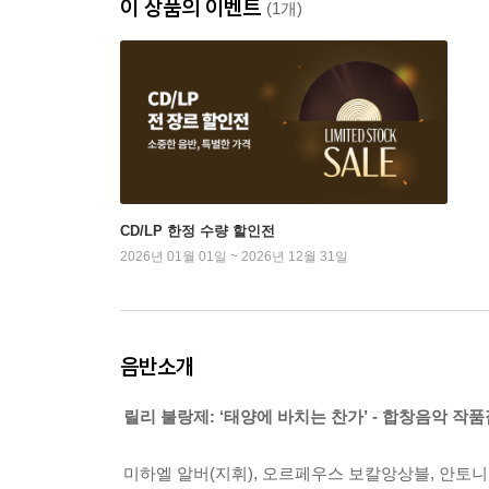
이 상품의 이벤트
(1개)
CD/LP 한정 수량 할인전
2026년 01월 01일 ~ 2026년 12월 31일
음반소개
릴리 불랑제: ‘태양에 바치는 찬가’ - 합창음악 작품
미하엘 알버(지휘), 오르페우스 보칼앙상블, 안토