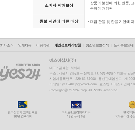
상품의 불량에 의한 반품, 교
소비자 피해보상
준하여 처리됨
환불 지연에 따른 배상
대금 환불 및 환불 지연에 
회사소개
인재채용
이용약관
개인정보처리방침
청소년보호정책
도서홍보안내
대표 : 김석환, 최세라
주소 : 서울시 영등포구 은행로 11, 5층~6층(여의도동,일신
사업자등록번호 : 229-81-37000 통신판매업신고 : 제 200
이메일 : yes24help@yes24.com 호스팅 서비스사업자 :
Copyright ⓒ YES24 Corp. All Rights Reserved.