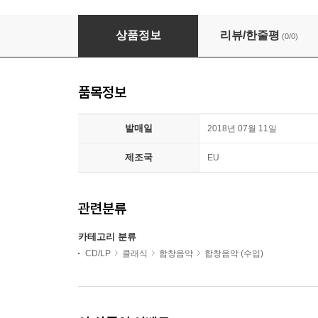
Michael Alber 릴리 불랑제: 태양에 바치는 찬가 - 합
상품정보
리뷰/한줄평
(0/0)
품목정보
발매일
2018년 07월 11일
제조국
EU
관련분류
카테고리 분류
CD/LP
클래식
합창음악
합창음악 (수입)