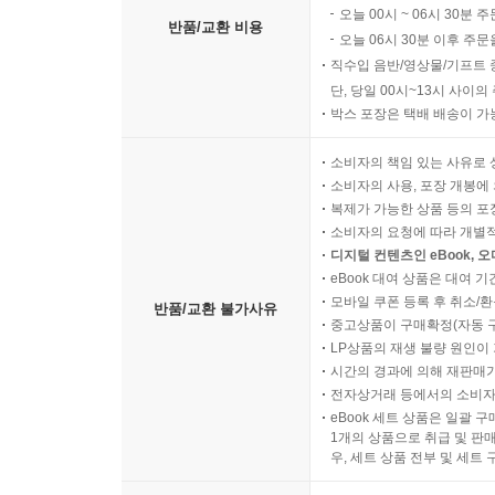
오늘 00시 ~ 06시 30분 
반품/교환 비용
오늘 06시 30분 이후 주문
직수입 음반/영상물/기프트 
단, 당일 00시~13시 사이
박스 포장은 택배 배송이 가
소비자의 책임 있는 사유로 
소비자의 사용, 포장 개봉에 
복제가 가능한 상품 등의 포장을 
소비자의 요청에 따라 개별
디지털 컨텐츠인 eBook, 
eBook 대여 상품은 대여 기
모바일 쿠폰 등록 후 취소/환
반품/교환 불가사유
중고상품이 구매확정(자동 
LP상품의 재생 불량 원인이 기
시간의 경과에 의해 재판매가
전자상거래 등에서의 소비자
eBook 세트 상품은 일괄 
1개의 상품으로 취급 및 판매
우, 세트 상품 전부 및 세트