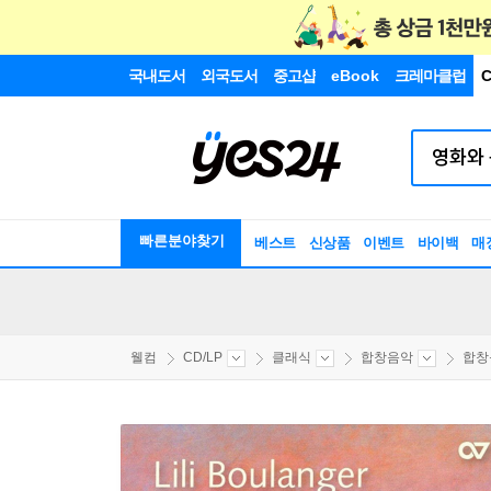
국내도서
외국도서
중고샵
eBook
크레마클럽
C
빠른분야찾기
베스트
신상품
이벤트
바이백
매
웰컴
CD/LP
클래식
합창음악
합창