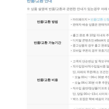
반품/교환 안내
20.11 복습문제: 객관식 265
※ 상품 설명에 반품/교환과 관련한 안내가 있는경우 아래 
20.12 프로그래밍 연습문제 268
마이페이지 >
반품/교환 신청
반품/교환 방법
21장 결정 제어 구조의 순서도 275
판매자 배송 상품은 판매자와
21.1 들어가기 275
출고 완료 후 10일 이내의 
21.2 파이썬 프로그램을 순서도로 변환하기 275
디지털 콘텐츠인 eBook의 
21.3 순서도를 파이썬 프로그램으로 변환하기 281
반품/교환 가능기간
중고상품의 경우 출고 완료일
21.4 프로그래밍 연습문제 292
모바일 쿠폰의 경우 유효기간(
고객의 단순변심 및 착오구
22장 심화 예제: 결정 제어 구조 299
직수입양서/직수입일서중 일
22.1 결정 제어 구조에 관한 이해하기 쉬운 예제 29
단, 아래의 주문/취소 조건인
22.2 수학 문제를 풀기 위한 결정 제어 구조 307
오늘 00시 ~ 06시 30분 
반품/교환 비용
22.3 결정 제어 구조를 이용하여 최솟값과 최댓값 구
오늘 06시 30분 이후 주문
22.4 연속값 범위에 대한 예제 318
직수입 음반/영상물/기프트 
22.5 결정 제어 구조를 가진 일반 형태의 프로그래밍 
단, 당일 00시~13시 사이
박스 포장은 택배 배송이 가
22.6 프로그래밍 연습문제 336
4부 복습문제 341