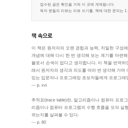
6.4 복습문제: 참/거짓 63
접수된 글은 확인을 거쳐 이 곳에 게재됩니다.
6.5 복습문제: 객관식 63
독자 분들의 리뷰는 리뷰 쓰기를, 책에 대한 문의는 1:
7장 연산자 65
7.1 값 할당 연산자 65
책 속으로
7.2 산술 연산자 68
7.3 산술 연산자의 우선순위 70
이 책은 원저자의 오랜 경험과 능력, 치밀한 구성
7.4 복합 할당 연산자 71
개념에 대해 다시 한 번 생각해 보는 계기를 마련해
7.5 문자열 연산자 73
블로서 손색이 없다고 생각합니다. 이 책을 번역하
7.6 복습문제: 참/거짓 74
래서 원저자의 생각과 의도를 여러 번 생각해 가며 
7.7 복습문제: 객관식 75
있는 입문자나 프로그래밍 초보자들에게 프로그래밍
7.8 프로그래밍 연습문제 77
--- p. xvi
8장 추적표 80
추적표(trace table)란, 알고리즘이나 컴퓨터
8.1 추적표란 무엇인가? 80
리즘이나 컴퓨터 프로그램의 수행 흐름을 모의 실행(s
8.2 복습문제: 참/거짓 87
뀌는지를 살펴볼 수 있다.
8.3 프로그래밍 연습문제 87
--- p. 80