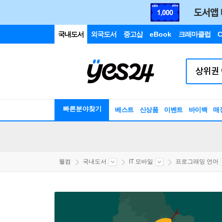
국내도서
외국도서
중고샵
eBook
크레마클럽
C
빠른분야찾기
베스트
신상품
이벤트
바이백
매
웰컴
국내도서
IT 모바일
프로그래밍 언어