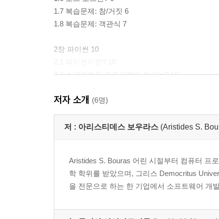
1.7 복습문제: 참/거짓 6
1.8 복습문제: 객관식 7
2장 파이썬 10
2.1 파이썬이란? 10
2.2 스크립트와 프로그램의 차이는? 10
2.3 파이썬을 왜 배워야 하는가? 11
저자 소개
2.4 파이썬의 동작 방식 11
(6명)
3장 소프트웨어 패키지 설치 14
저 :
아리스티데스 보우라스
(Aristides S. Bou
3.1 파이썬 설정 방법 14
3.2 이클립스 16
Aristides S. Bouras 어린 시절부터 컴
3.3 이클립스 설정 방법 17
학 학위를 받았으며, 그리스 Democritus Un
1부 복습문제 21
을 전문으로 하는 한 기업에서 소프트웨어 개발
2부 파이썬 시작하기
4장 알고리즘 기초와 개념 25