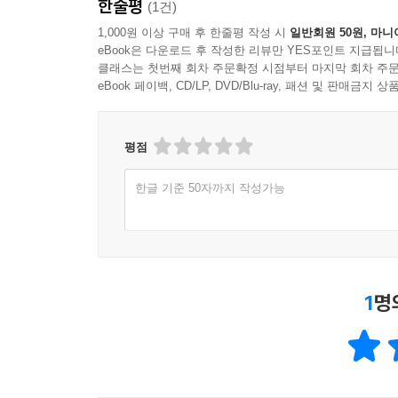
한줄평
(1건)
14.6 복습문제: 객관식 172
1,000원 이상 구매 후 한줄평 작성 시
일반회원 50원, 마니
14.7 프로그래밍 연습문제 174
eBook은 다운로드 후 작성한 리뷰만 YES포인트 지급됩니
3부 복습문제 176
클래스는 첫번째 회차 주문확정 시점부터 마지막 회차 주문
eBook 페이백, CD/LP, DVD/Blu-ray, 패션 및 판매금
4부 결정 제어 구조
15장 결정 제어 구조 소개 179
평점
15.1 결정 제어 구조란? 179
15.2 불리언 식이란? 179
한글 기준 50자까지 작성가능
15.3 불리언 식을 작성하는 방법 179
15.4 논리 연산자와 복합 불리언 식 181
15.5 파이썬의 멤버십 연산자 182
15.6 논리 연산자의 우선순위 183
15.7 산술 연산자, 비교 연산자, 논리 연산자의 우선
1
명
15.8 불리언 식 부정하기 190
15.9 복습문제: 참/거짓 192
15.10 복습문제: 객관식 193
15.11 프로그래밍 연습문제 194