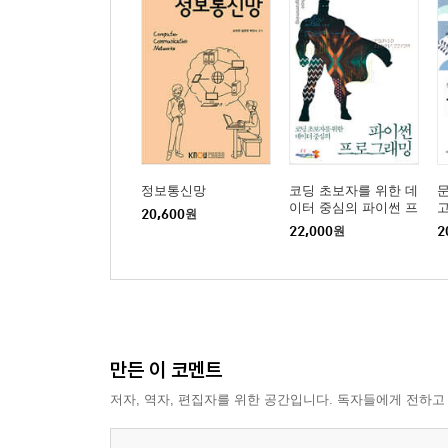
5장 변수와 상수 42
5.1 변수란 무엇인가? 42
5.2 상수란 무엇인가? 45
5.3 얼마나 많은 종류의 변수와 상수가 있을까? 48
5.4 파이썬의 변수 이름 붙이기 규칙 49
5.5 ‘변수를 선언하라’는 말은 무슨 의미인가? 49
정보통신망
코딩 초보자를 위한 데
5.6 파이썬의 변수 선언 방법 50
이터 중심의 파이썬 프
20,600
원
5.7 파이썬에서 상수를 어떻게 선언하는가? 50
로그래밍
22,000
원
2
5.8 복습문제: 참/거짓 51
5.9 복습문제: 객관식 51
5.10 프로그래밍 연습문제 53
6장 입력값과 출력값 다루기 54
만든 이 코멘트
6.1 메시지와 결과를 사용자 화면에 출력하는 명령어
6.2 print 명령문으로 할 수 있는 다양한 출력 방법 5
저자, 역자, 편집자를 위한 공간입니다. 독자들에게 전하고
6.3 사용자로부터 입력을 받을 수 있는 명령어 60