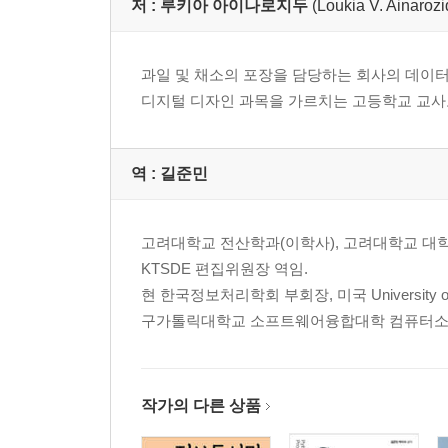
저 :
루키아 아이나로지두
(Loukia V. Ainaroz
4.1 알고리즘이란? 25
4.2 차를 만드는 알고리즘 25
4.3 알고리즘의 속성 26
과일 및 채소의 포장을 담당하는 회사의 데이터
4.4 컴퓨터 프로그램이란? 26
디지털 디자인 과목을 가르치는 고등학교 교사
4.5 세 명의 파티 동반자 27
4.6 알고리즘 작성의 주요 3단계 27
4.7 순서도 28
역 :
길준민
4.8 예약어는 무엇인가? 32
4.9 명령문과 명령은 어떤 차이점이 있는가? 32
고려대학교 전산학과(이학사), 고려대학교 대
4.10 구조적 프로그래밍이란 무엇인가? 32
KTSDE 편집위원장 역임.
4.11 세 가지 기본 제어 구조 33
현 한국정보처리학회 부회장, 미국 University o
4.12 첫 번째 파이썬 프로그램 35
구가톨릭대학교 소프트웨어융합대학 컴퓨터소
4.13 구문 오류와 논리 오류의 차이점은 무엇인가? 
4.14 코드에 주석 달기 36
4.15 사용하기 편한 프로그램 37
작가의 다른 상품
4.16 복습문제: 참/거짓 38
4.17 복습문제: 객관식 39