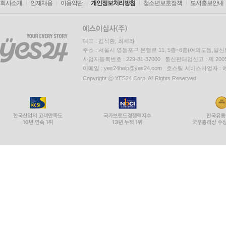
회사소개
인재채용
이용약관
개인정보처리방침
청소년보호정책
도서홍보안내
25.2 for-루프의 적용 규칙 389
25.3 복습문제: 참/거짓 390
25.4 복습문제: 객관식 391
대표 : 김석환, 최세라
25.5 프로그래밍 연습문제 394
주소 : 서울시 영등포구 은행로 11, 5층~6층(여의도동,일신
사업자등록번호 : 229-81-37000 통신판매업신고 : 제 200
이메일 : yes24help@yes24.com 호스팅 서비스사업자 :
26장 중첩 루프 제어 구조 397
Copyright ⓒ YES24 Corp. All Rights Reserved.
26.1 중첩 루프란? 397
26.2 중첩 루프의 적용 규칙 400
26.3 복습문제: 참/거짓 402
26.4 복습문제: 객관식 403
26.5 프로그래밍 연습문제 405
27장 루프 제어 구조의 유용한 정보 409
27.1 들어가기 409
27.2 루프 제어 구조 선택하기 409
27.3 ‘만능’ 규칙 410
27.4 루프 벗어나기 414