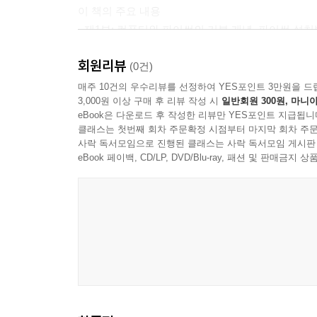
이 책의 주요 내용
11.4 복습문제: 객관식 137
· 제1부: 컴퓨터와 파이썬의 기본 개념, 파이썬 설
11.5 프로그래밍 연습문제 138
· 제2부: 알고리즘과 파이썬 프로그래밍의 기본 개
회원리뷰
· 제3부: 순차 제어 구조를 다양한 예제로 배운다.
(0건)
12장 복잡한 수식 140
· 제4부: 결정 제어 구조를 순서도와 다양한 예제로 
12.1 복잡한 수식 작성하기 140
매주 10건의 우수리뷰를 선정하여 YES포인트 3만원을 드
3,000원 이상 구매 후 리뷰 작성 시
일반회원 300원, 마니아
· 제5부: 루프 제어 구조를 순서도와 다양한 예제로 
12.2 프로그래밍 연습문제 143
eBook은 다운로드 후 작성한 리뷰만 YES포인트 지급됩니
· 제6부: 파이썬 리스트를 순서도와 다양한 예제로 
클래스는 첫번째 회차 주문확정 시점부터 마지막 회차 주문
· 제7부: 부프로그램(함수와 프로시저)을 순서도와
13장 몫과 나머지 예제 146
사락 독서모임으로 진행된 클래스는 사락 독서모임 게시판
eBook 페이백, CD/LP, DVD/Blu-ray, 패션 및 판매금
13.1 들어가기 146
13.2 프로그래밍 연습문제 155
14장 문자열 다루기 156
14.1 들어가기 156
14.2 문자열에서 개별 문자 검색하기 157
14.3 문자열에서 부분 문자열 검색하기 159
14.4 유용한 문자열 함수, 메서드, 상수 162
14.5 복습문제: 참/거짓 171