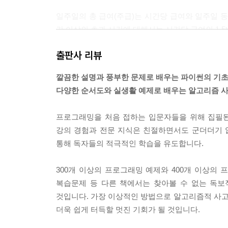
9장 이클립스 사용하기 89
일주일의 총 급여(주급)는 시간당 급여와 일주일 동
9.1 새로운 파이썬 프로젝트 만들기 89
간 이상의 초과 시간에 대해서는 시간당 급여의 1.
9.2 파이썬 프로그램 작성 및 수행하기 97
급여를 출력하는 순서도를 설계하고 이에 대한 파
9.3 디버깅이란 무엇인가? 101
출판사 리뷰
--- p. 212
9.4 이클립스에서 파이썬 프로그램 디버깅하기 102
깔끔한 설명과 풍부한 문제로 배우는 파이썬의 기초
9.5 프로그래밍 연습문제 112
위 결정 제어 구조는 변수 b의 값이 변수 a의 값보다
다양한 순서도와 실생활 예제로 배우는 알고리즘 사
2부 복습문제 113
원하는 조건이 아님) count_b 변숫값을 증가시킨
경우는 제외됨) count_b의 값을 증가시킬 수 있음
프로그래밍을 처음 접하는 입문자들을 위해 집필된
3부 순차 제어 구조
--- p. 470
강의 경험과 전문 지식은 친절하면서도 군더더기 
10장 순차 제어 구조 소개 117
통해 독자들의 적극적인 학습을 유도합니다.
10.1 순차 제어 구조란? 117
다섯 개 과목에 대해 성적을 받은 15명의 학생이 있
10.2 프로그래밍 연습문제 123
다음 표를 참고하여 평균 학점을 출력하는 프로그램
300개 이상의 프로그래밍 예제와 400개 이상의 프
복습문제 등 다른 책에서는 찾아볼 수 없는 독
11장 숫자 다루기 125
--- p. 609
것입니다. 가장 이상적인 방법으로 알고리즘적 사
11.1 들어가기 125
더욱 쉽게 터득할 멋진 기회가 될 것입니다.
11.2 유용한 수학 함수, 메서드, 상수 126
11.3 복습문제: 참/거짓 136