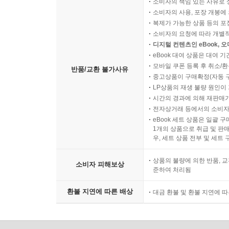
소비자의 책임 있는 사유로 
소비자의 사용, 포장 개봉에 
5부 루프 제어 구조
복제가 가능한 상품 등의 포장을 
23장 루프 제어 구조 소개 345
소비자의 요청에 따라 개별
디지털 컨텐츠인 eBook, 
23.1 루프 제어 구조란? 345
eBook 대여 상품은 대여 기
23.2 순차 제어 구조부터 루프 제어 구조까지 345
모바일 쿠폰 등록 후 취소/환
반품/교환 불가사유
23.3 복습문제: 참/거짓 348
중고상품이 구매확정(자동 
LP상품의 재생 불량 원인이 기
시간의 경과에 의해 재판매가
24장 while-루프 349
전자상거래 등에서의 소비자
24.1 사전-검사 루프 구조 349
eBook 세트 상품은 일괄 
24.2 사후-검사 루프 구조 360
1개의 상품으로 취급 및 판매
우, 세트 상품 전부 및 세트
24.3 중간-검사 루프 구조 368
24.4 복습문제: 참/거짓 371
상품의 불량에 의한 반품, 교
소비자 피해보상
24.5 복습문제: 객관식 373
준하여 처리됨
24.6 프로그래밍 연습문제 376
환불 지연에 따른 배상
대금 환불 및 환불 지연에 
25장 for-루프 382
25.1 for-루프 382