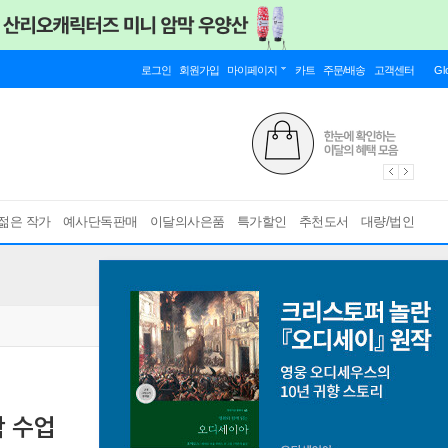
로그인
회원가입
마이페이지
카트
주문/배송
고객센터
Gl
젊은 작가
예사단독판매
이달의사은품
특가할인
추천도서
대량/법인
학 수업