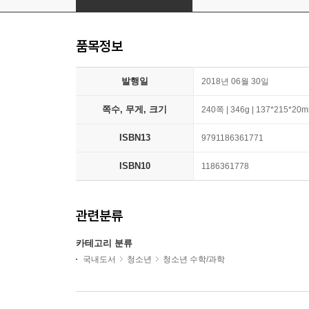
품목정보
발행일
2018년 06월 30일
쪽수, 무게, 크기
240쪽 | 346g | 137*215*20
ISBN13
9791186361771
ISBN10
1186361778
관련분류
카테고리 분류
국내도서
청소년
청소년 수학/과학