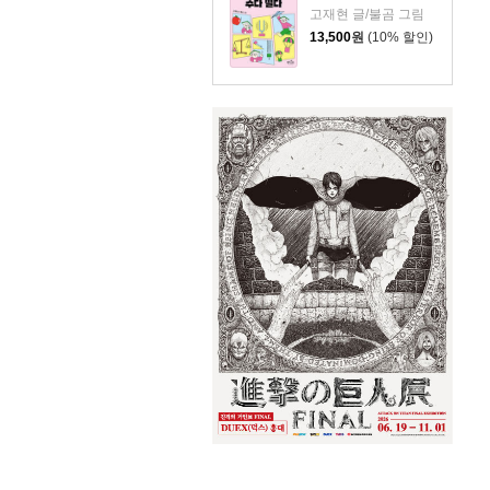
고재현 글/불곰 그림
13,500
원
(10% 할인)