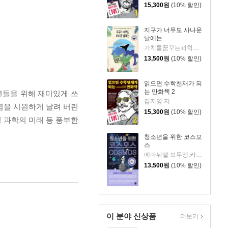
15,300
원
(10% 할인)
지구가 너무도 사나운
날에는
가치를꿈꾸는과학교사모임 저
13,500
원
(10% 할인)
읽으면 수학천재가 되
는 만화책 2
년들을 위해 재미있게 쓰
김지영 저
념을 시원하게 날려 버린
15,300
원
(10% 할인)
명 과학의 미래 등 풍부한
청소년을 위한 코스모
스
에마뉘엘 보두엥,카트린 에벙 보두엥 공저/홍은주 역/임태훈 감수
13,500
원
(10% 할인)
이 분야 신상품
더보기