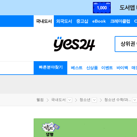
국내도서
외국도서
중고샵
eBook
크레마클럽
C
빠른분야찾기
베스트
신상품
이벤트
바이백
매
웰컴
국내도서
청소년
청소년 수학/과...