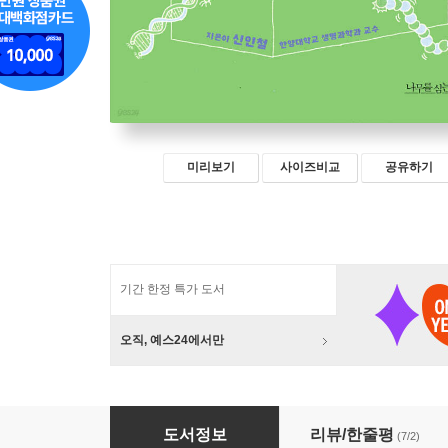
미리보기
사이즈비교
공유하기
기간 한정 특가 도서
오직, 예스24에서만
세포 짠 DNA 쏙 북적북적 생명 과학 수업
도서정보
리뷰/한줄평
(7/2)