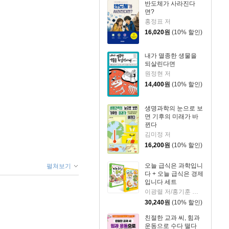
반도체가 사라진다
면?
홍정표 저
16,020
원
(10% 할인)
내가 멸종한 생물을
되살린다면
원정현 저
14,400
원
(10% 할인)
생명과학의 눈으로 보
면 기후의 미래가 바
뀐다
김미정 저
16,200
원
(10% 할인)
오늘 급식은 과학입니
펼쳐보기
다 + 오늘 급식은 경제
입니다 세트
이광렬 저/홍기훈 글/신병근 그림
30,240
원
(10% 할인)
친절한 교과 씨, 힘과
운동으로 수다 떨다