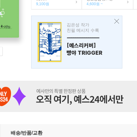
9,100원
4,600원 ~
김은성 작가
친필 메시지 수록
---------------
[예스리커버]
빵야 TRIGGER
배송/반품/교환