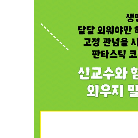
10 올챙이 꼬리가 왜 줄어들까?
11 뿌리의 물이 어떻게 나무 위까지 올라갈까?
12 미토콘드리아는 무슨 일을 하나?
13 우리 몸이 줄어들어도 괜찮을까?
14 세포들도 서로 연락을 주고받을까?
-세포들끼리 신호를 보낸다고?
4장 어항 속 미스터리 유전학
15 왜 어항의 거피들이 점점 죽을까?
16 혼자서 새끼를 낳는 가재가 있다고?
17 수컷 물고기가 암컷으로 성전환을 한다고?
-공부에 도움 되는 물고기 기르기
5장 생물의 다양성과 진화
18 뉴욕시에서 신종 개구리가 발견되었다고?
19 무화과 안에서 벌이 죽는다고?
20 초파리를 암실에서 60년간 키우면?