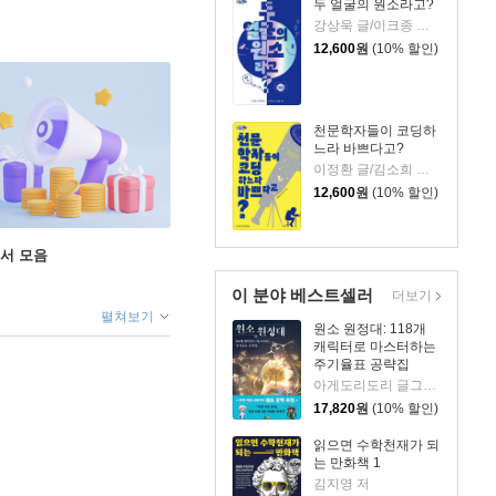
두 얼굴의 원소라고?
강상욱 글/이크종 그림
12,600
원
(10% 할인)
천문학자들이 코딩하
느라 바쁘다고?
이정환 글/김소희 그림
12,600
원
(10% 할인)
도서 모음
이 분야 베스트셀러
더보기
펼쳐보기
원소 원정대: 118개
캐릭터로 마스터하는
주기율표 공략집
아게도리도리 글그림/박재현 역/장홍제 감수
17,820
원
(10% 할인)
읽으면 수학천재가 되
는 만화책 1
김지영 저