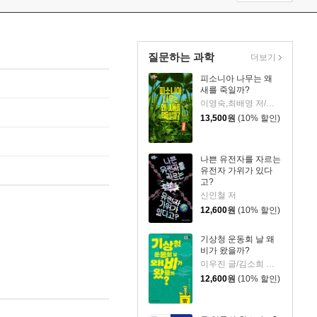
질문하는 과학
더보기
피소니아 나무는 왜
새를 죽일까?
이영숙,최배영 저/나오미양 그림
13,500
원
(10% 할인)
나쁜 유전자를 자르는
유전자 가위가 있다
고?
신인철 저
12,600
원
(10% 할인)
기상청 운동회 날 왜
비가 왔을까?
이우진 글/김소희 그림
12,600
원
(10% 할인)