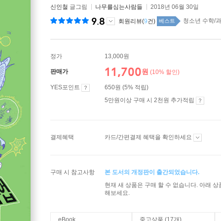
신인철
글그림
나무를심는사람들
2018년 06월 30일
9.8
청소년 수학/과학
회원리뷰(
9
건)
베스트
정가
13,000원
11,700
원
판매가
(10% 할인)
YES포인트
650원 (5% 적립)
5만원이상 구매 시 2천원 추가적립
결제혜택
카드/간편결제 혜택을 확인하세요
구매 시 참고사항
본 도서의 개정판이 출간되었습니다.
현재 새 상품은 구매 할 수 없습니다. 아래 
해보세요.
eBook
중고상품 (17개)