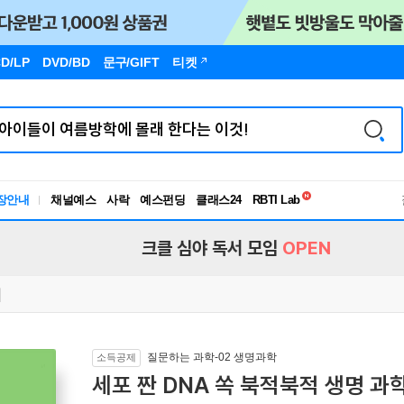
D/LP
DVD/BD
문구
/GIFT
티켓
독서유형검사
장안내
채널예스
사락
예스펀딩
클래스24
RBTI Lab
독서유형검사
크클 심야 독서 모임
OPEN
질문하는 과학-02 생명과학
소득공제
세포 짠 DNA 쏙 북적북적 생명 과