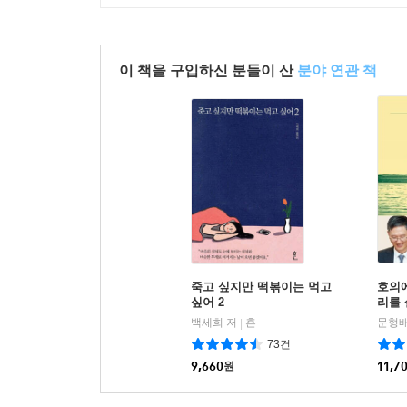
이 책을 구입하신 분들이 산
분야 연관 책
죽고 싶지만 떡볶이는 먹고
호의에
싶어 2
리를
백세희 저
흔
문형배
|
73건
9,660
원
11,7