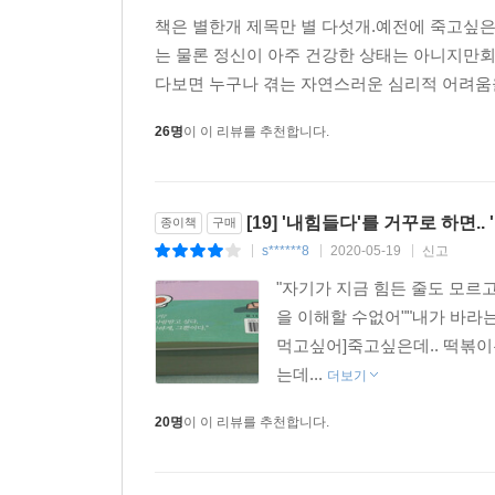
책은 별한개 제목만 별 다섯개.예전에 죽고싶
는 물론 정신이 아주 건강한 상태는 아니지만
다보면 누구나 겪는 자연스러운 심리적 어려움을
26명
이 이 리뷰를 추천합니다.
[19] '내힘들다'를 거꾸로 하면.
종이책
구매
s******8
2020-05-19
신고
|
|
|
"자기가 지금 힘든 줄도 모르고
을 이해할 수없어""내가 바라
먹고싶어]죽고싶은데.. 떡볶이는
는데...
더보기
20명
이 이 리뷰를 추천합니다.