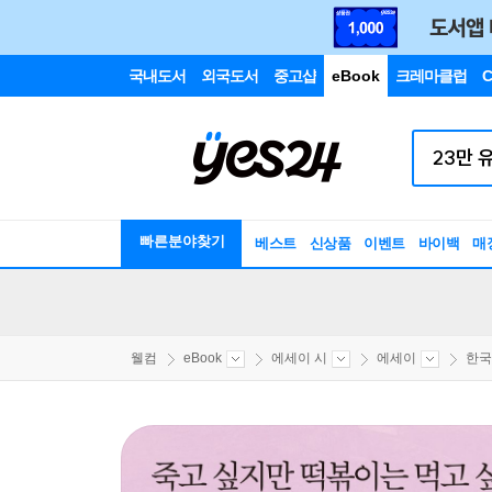
국내도서
외국도서
중고샵
eBook
크레마클럽
C
빠른분야찾기
베스트
신상품
이벤트
바이백
매
웰컴
eBook
에세이 시
에세이
한국