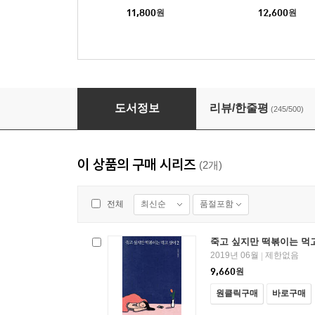
11,800
원
12,600
원
죽고 싶지만 떡볶이는 먹고 싶어
도서정보
리뷰/한줄평
(245/500)
이 상품의 구매 시리즈
(2개)
최신순
품절포함
전체
죽고 싶지만 떡볶이는 먹고
2019년 06월
제한없음
|
9,660
원
원클릭구매
바로구매