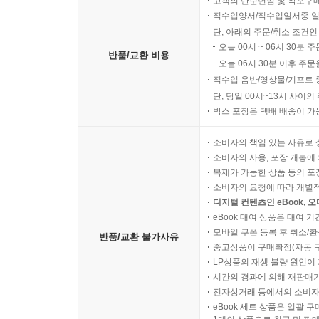
고객의 단순변심 및 착오구
직수입양서/직수입일서중 일
단, 아래의 주문/취소 조건인
오늘 00시 ~ 06시 30분 
반품/교환 비용
오늘 06시 30분 이후 주문
직수입 음반/영상물/기프트 
단, 당일 00시~13시 사이
박스 포장은 택배 배송이 가
소비자의 책임 있는 사유로 
소비자의 사용, 포장 개봉에 
복제가 가능한 상품 등의 포장을 
소비자의 요청에 따라 개별
디지털 컨텐츠인 eBook, 
eBook 대여 상품은 대여 기
모바일 쿠폰 등록 후 취소/환
반품/교환 불가사유
중고상품이 구매확정(자동 
LP상품의 재생 불량 원인이 기
시간의 경과에 의해 재판매가
전자상거래 등에서의 소비자
eBook 세트 상품은 일괄 