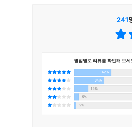
우리는 사랑하고 사랑받고 싶고, 싫은 것보다 좋은 
방향으로 눈을 돌리고 싶다. 방법을 모르기에 괴로울
241
저자는 늘 알 수 없는 갈증과 허전함에 시달렸고 
직접 그런 사람이 되어보기로 했다. 나 여기 있다고
안심할 수 있기를 바라면서.
“우리는 서로에게서 빛을 찾고, 서로에 의해서 허물
별점별로 리뷰를 확인해 보세
어떤 사심도 없이 누군가의 마음에 공들여 다가가고 
42%
우리는 왜 우울할까. 이유는 당연하다. 더 잘 살고
34%
이 책이 당신의 오늘 하루가 완벽한 하루까진 아닐지
16%
수 있는 게 삶이라는 믿음을 주기를 바란다. 우리는
5%
2%