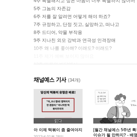
4주 특별해지고 싶은 마음이 너무 특별하지 않아서
5주 그놈의 자존감
6주 저를 잘 알려면 어떻게 해야 하죠?
7주 규정하고, 단정 짓고, 실망하고, 떠나고
8주 드디어, 약물 부작용
9주 지나친 외모 강박과 연극성 인격장애
10주 왜 나를 좋아해? 이래도? 이래도?
11주 제가 예뻐 보이지 않아요
12주 마음의 바닥에서
채널예스 기사
마치며 괜찮아, 그늘이 없는 사람은 빛을 이해할 수
(34개)
정신과 전문의의 말 불완전함이 불완전함에게
부록 우울의 순기능
읽다
읽다
아 이제 떡볶이 좀 줄여야지
[월간 채널예스 5주년 특
이슈가 될 만하지? - 배
2022년 01월 28일