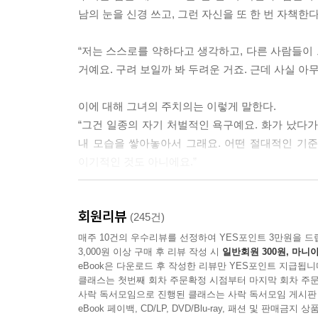
남의 눈을 신경 쓰고, 그런 자신을 또 한 번 자책한
“저는 스스로를 약하다고 생각하고, 다른 사람들이 그
거예요. 구려 보일까 봐 두려운 거죠. 근데 사실 아
이에 대해 그녀의 주치의는 이렇게 말한다.
“그건 일종의 자기 처벌적인 욕구예요. 화가 났다
내 모습을 쌓아놓아서 그래요. 어떤 절대적인 기준의
이기적인 것도 아니에요.”
그의 말처럼 세상에 유난스러운 슬픔은 없으며, 
회원리뷰
갑작스레 주어진 자유와 선택들이 무섭고 버겁다고,
(245건)
매주 10건의 우수리뷰를 선정하여 YES포인트 3만원을 드
3,000원 이상 구매 후 리뷰 작성 시
일반회원 300원, 마니아
“내가 바라는 거?
eBook은 다운로드 후 작성한 리뷰만 YES포인트 지급됩니
난 사랑하고 사랑받고 싶다.
클래스는 첫번째 회차 주문확정 시점부터 마지막 회차 주문
의심 없이 편안하게, 그뿐이다.”
사락 독서모임으로 진행된 클래스는 사락 독서모임 게시판
eBook 페이백, CD/LP, DVD/Blu-ray, 패션 및 판매금