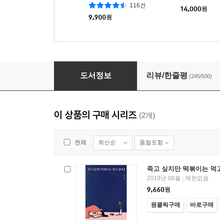
116건
14,000
원
9,900
원
죽고 싶지만 떡볶이는 먹고 싶어
도서정보
리뷰/한줄평
(245/500)
이 상품의 구매 시리즈
(2개)
최신순
품절포함
전체
죽고 싶지만 떡볶이는 먹고
2019년 06월
제한없음
|
9,660
원
원클릭구매
바로구매