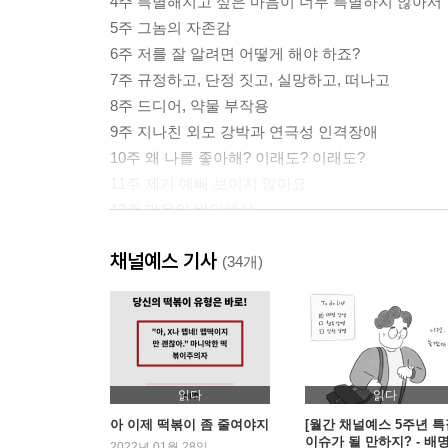
4주 특별해지고 싶은 마음이 너무 특별하지 않아서
5주 그놈의 자존감
6주 저를 잘 알려면 어떻게 해야 하죠?
7주 규정하고, 단정 짓고, 실망하고, 떠나고
8주 드디어, 약물 부작용
9주 지나친 외모 강박과 연극성 인격장애
10주 왜 나를 좋아해? 이래도? 이래도?
11주 제가 예뻐 보이지 않아요
12주 마음의 바닥에서
채널예스 기사
마치며 괜찮아, 그늘이 없는 사람은 빛을 이해할 수
(34개)
정신과 전문의의 말 불완전함이 불완전함에게
부록 우울의 순기능
읽다
읽다
아 이제 떡볶이 좀 줄여야지
[월간 채널예스 5주년 특
이슈가 될 만하지? - 배
2022년 01월 28일