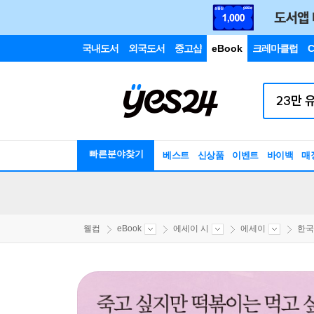
국내도서
외국도서
중고샵
eBook
크레마클럽
C
빠른분야찾기
베스트
신상품
이벤트
바이백
매
웰컴
eBook
에세이 시
에세이
한국