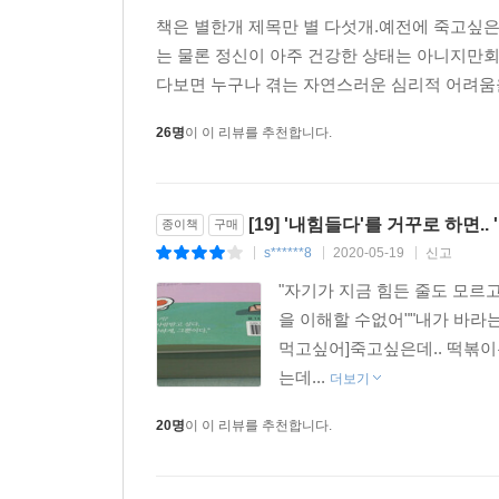
책은 별한개 제목만 별 다섯개.예전에 죽고싶
는 물론 정신이 아주 건강한 상태는 아니지만
다보면 누구나 겪는 자연스러운 심리적 어려움을
26명
이 이 리뷰를 추천합니다.
[19] '내힘들다'를 거꾸로 하면.
종이책
구매
s******8
2020-05-19
신고
|
|
|
"자기가 지금 힘든 줄도 모르고
을 이해할 수없어""내가 바라
먹고싶어]죽고싶은데.. 떡볶이는
는데...
더보기
20명
이 이 리뷰를 추천합니다.