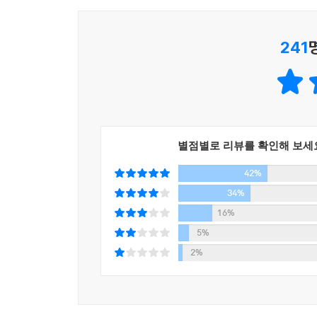
우리는 사랑하고 사랑받고 싶고, 싫은 것보다 좋은 
방향으로 눈을 돌리고 싶다. 방법을 모르기에 괴로울
241
저자는 늘 알 수 없는 갈증과 허전함에 시달렸고 
직접 그런 사람이 되어보기로 했다. 나 여기 있다고
안심할 수 있기를 바라면서.
“우리는 서로에게서 빛을 찾고, 서로에 의해서 허물
별점별로 리뷰를 확인해 보세
어떤 사심도 없이 누군가의 마음에 공들여 다가가고 
42%
우리는 왜 우울할까. 이유는 당연하다. 더 잘 살고
34%
이 책이 당신의 오늘 하루가 완벽한 하루까진 아닐지
16%
수 있는 게 삶이라는 믿음을 주기를 바란다. 우리는
5%
2%