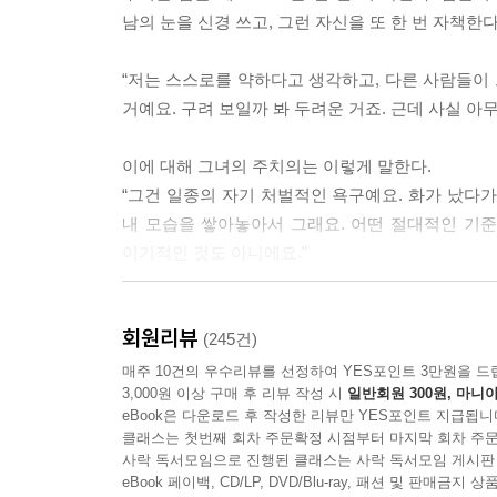
남의 눈을 신경 쓰고, 그런 자신을 또 한 번 자책한
“저는 스스로를 약하다고 생각하고, 다른 사람들이 그
거예요. 구려 보일까 봐 두려운 거죠. 근데 사실 아
이에 대해 그녀의 주치의는 이렇게 말한다.
“그건 일종의 자기 처벌적인 욕구예요. 화가 났다
내 모습을 쌓아놓아서 그래요. 어떤 절대적인 기준의
이기적인 것도 아니에요.”
그의 말처럼 세상에 유난스러운 슬픔은 없으며, 
회원리뷰
갑작스레 주어진 자유와 선택들이 무섭고 버겁다고,
(245건)
매주 10건의 우수리뷰를 선정하여 YES포인트 3만원을 드
3,000원 이상 구매 후 리뷰 작성 시
일반회원 300원, 마니아
“내가 바라는 거?
eBook은 다운로드 후 작성한 리뷰만 YES포인트 지급됩니
난 사랑하고 사랑받고 싶다.
클래스는 첫번째 회차 주문확정 시점부터 마지막 회차 주문
의심 없이 편안하게, 그뿐이다.”
사락 독서모임으로 진행된 클래스는 사락 독서모임 게시판
eBook 페이백, CD/LP, DVD/Blu-ray, 패션 및 판매금