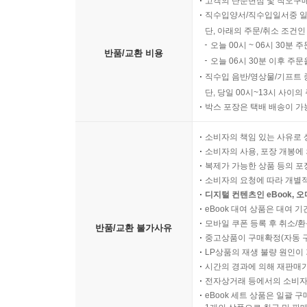
고객의 단순변심 및 착오구
직수입양서/직수입일서중 일
단, 아래의 주문/취소 조건인
오늘 00시 ~ 06시 30분 
반품/교환 비용
오늘 06시 30분 이후 주문
직수입 음반/영상물/기프트 
단, 당일 00시~13시 사이
박스 포장은 택배 배송이 가
소비자의 책임 있는 사유로 
소비자의 사용, 포장 개봉에 
복제가 가능한 상품 등의 포장을 
소비자의 요청에 따라 개별
디지털 컨텐츠인 eBook, 
eBook 대여 상품은 대여 기
모바일 쿠폰 등록 후 취소/환
반품/교환 불가사유
중고상품이 구매확정(자동 
LP상품의 재생 불량 원인이 기
시간의 경과에 의해 재판매가
전자상거래 등에서의 소비자
eBook 세트 상품은 일괄 