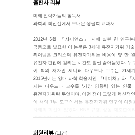
출판사 리뷰
미래 전략가들의 필독서
과학의 최전선에서 보내온 생물학 교과서
2012년 6월, 『사이언스』 지에 실린 한 연
공동으로 발표한 이 논문은 3세대 유전자가위 기술인
뛰어넘은 크리스퍼 유전자가위는 비용이 몇 만 원
유전자 편집에 걸리는 시간도 훨씬 줄어들었다. 누구
이 책의 저자인 제니퍼 다우드나 교수는 21세
2015년에는 양대 과학 학술지인 『네이처』와 『
지는 다우드나 교수를 ‘가장 영향력 있는 인물 
유전자가위란 무엇이며, 어떤 점이 그렇게 혁신적인
이 책의 1부 ‘도구’에서는 유전자가위 연구의 여정
차례의 혁신이 있었다. RNA 규명, 상동 재조합
이루어져왔다. 이를 바탕으로 30억 개의 염기쌍 중
전혀 새로운 차원의 현실을 마주하게 될 것이었다.
회원리뷰
그것들은 너무 둔탁한 가위였고, 상용화되기에는 
(11건)