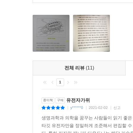
두루 참여하여 폭넓은 토론을 진행했다. 이 책의 
기술에 대한 가이드라인을 확립하는 것이 학제적,
강력하게 촉구한다.
세계는 지금 크리스퍼 특허 전쟁 중!
한국은 반도체 이후에 무엇이 있나
크리스퍼 기술은 단순한 과학 기술이 아니다. 사회
전체 리뷰
(11)
매우 중요하다. 한국의 경우 2000년대에 황우석
생명공학 전반에 대한 신뢰가 무너졌고, 이는 강력
1
현재 크리스퍼 기술은 상용화에 매우 근접해 있고, 
다우드나는 이 책에서 특허 관련 이슈에 대해서는
유전자가위
종이책
구매
저자가 이 책에서 윤리적 문제에 특히 주목하는 
y******0
2021-02-02
신고
|
|
|
확보하고 싶은 것이다. “사실 농업계에서 일어나는 
생명과학과 의학을 꿈꾸는 사람들이 읽기 좋은
관한 대중의 정보 부족으로 크리스퍼를 더 안전하고 
타깃 유전자만을 정밀하게 조준해서 편집할 수
한국은 현재 크리스퍼 기술 세계 톱3로 여겨진