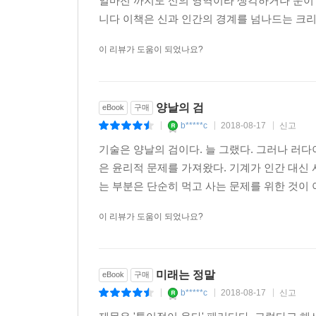
얼마전 까지도 신의 영역이라 생각하거나 운이
“생물 기전에 대해 세세하면서도 적당히 가지를 
니다 이책은 신과 인간의 경계를 넘나드는 크리
구절은 다우드나 교수가 대학생 시절 처음 연구
이 리뷰가 도움이 되었나요?
하와이대학교의 연구실을 묘사한 이 대목은 제3장의
있었습니다. 아마 다우드나 교수도 그런 향수에 젖은
또 본문에 생화학 실험기법에 관해 간략하게 서술
때를 떠올리면서 웃었습니다. 사실 웃음이 나오는
양날의 검
eBook
구매
돌아갔을 미치의 뒷모습도 실험실에서 흔히 볼 수
b*****c
2018-08-17
신고
|
|
|
일깨우는 스위치가 되는 이런 문장이나 설명이, 
기술은 양날의 검이다. 늘 그랬다. 그러나 러
되리라고 생각하니 묘한 기분이 듭니다.”
은 윤리적 문제를 가져왔다. 기계가 인간 대신
는 부분은 단순히 먹고 사는 문제를 위한 것이 
이 리뷰가 도움이 되었나요?
미래는 정말
eBook
구매
b*****c
2018-08-17
신고
|
|
|