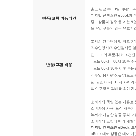
출고 완료 후 10일 이내의 
디지털 콘텐츠인 eBook의 
반품/교환 가능기간
중고상품의 경우 출고 완료일
모바일 쿠폰의 경우 유효기간(
고객의 단순변심 및 착오구
직수입양서/직수입일서중 일
단, 아래의 주문/취소 조건인
오늘 00시 ~ 06시 30분 
반품/교환 비용
오늘 06시 30분 이후 주문
직수입 음반/영상물/기프트 
단, 당일 00시~13시 사이
박스 포장은 택배 배송이 가
소비자의 책임 있는 사유로 
소비자의 사용, 포장 개봉에 
복제가 가능한 상품 등의 포장을 
소비자의 요청에 따라 개별
디지털 컨텐츠인 eBook, 
eBook 대여 상품은 대여 기