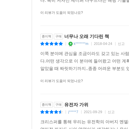
다. 특히 저자인 제니퍼 다우드나는 해당 기술을
확보했다. 그는 이 책의 추천 서문에서 역시 대중적
유전자가위 기술이 만들어가게 될 미래에 대해 
이 리뷰가 도움이 되었나요?
합리적인 대책을 마련할 수 있게 되기를 기대한다.
단순하게 논의를 틀어막을 때의 비윤리와 어리석음에
너무나 오래 기다린 책
종이책
구매
k*******m
2018-04-24
신고
|
|
|
한국어판 특별 추천 서문 수록
김진수 서울대 교수, 툴젠 창업자
이쪽 분야에 관심을 조금이라도 갖고 있는 사람
다.어떤 생각으로 이 분야에 들어왔고 어떤 계
“몇 년 전만 해도 크리스퍼 또는 유전자가위는 
알았을 때 짜릿하기까지..종종 어려운 부분도 있
생물학자들에게도 생소했다. 하지만 이제 누구나 
이 리뷰가 도움이 되었나요?
작동 원리를 최초로 규명한 캘리포니아대학교 버
도구가 인류에게 가져올 혜택과 변화, 윤리적 함의에
유전자 가위
종이책
구매
j*****7
2021-09-29
신고
탁월한 여성 과학자의 연구 성장기
|
|
|
옮긴이는 이렇게 봤다
크리스퍼를 통해 우리는 유전학의 아버지 멘델