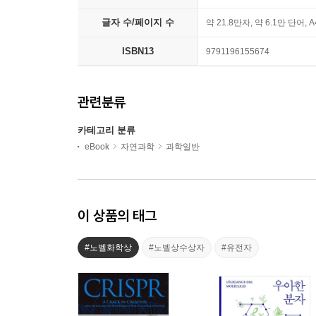
글자 수/페이지 수
약 21.8만자, 약 6.1만 단어, 
ISBN13
9791196155674
관련분류
카테고리 분류
eBook
자연과학
과학일반
이 상품의 태그
#노벨화학상
#노벨상수상자
#유전자