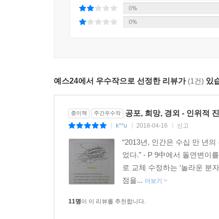
오늘날 한국에서는 피부에 와닿지 않지만, 그렇게
0%
생명공학은 이러한 맬서스의 저주를 피할 수 있는 대
0%
곡물, 더 건강한 가축, 더 영양가 많은 식품을 우리에게
“유전자 편집 기술은 인간의 도덕성에 도전하는 한편
예스24에서 우수작으로 선정한 리뷰가
(1건)
있습
놀라운 기회를 동시에 만들어낼 것이다.”_월터 아
저자에 따르면, 이제는 크리스퍼 실험실을 230만 원
공포, 희망, 경외 - 인위적 
종이책
주간우수작
있으면 이른바 생명체에 대한 ‘지적설계’를 시도할 
k**u
2018-04-16
신고
|
|
|
이는 양면적인 성격을 가지고 있다. 만약 어느 미친
“2013년, 인간은 수십 만
심각해진다. 불멸의 인간, 슈퍼 휴먼은 매혹적
었다.” - P 9中에서 돌연변
맞닥뜨리게 되었다고 말한다. 그녀는 자신이 열어
로 교체 수정하는 ‘놀라운 분자
“‘원자폭탄의 아버지’ 오펜하이머의 말은 내게 
점을...
더보기
똑같이 말할지도 모른다. 인간 유전자 편집이 핵
상황은 여전히 좋게 보이지 않는다.”(275쪽)
11명
이 이 리뷰를 추천합니다.
제니퍼 다우드나는 이런 인식 아래 2015년에 ‘국제