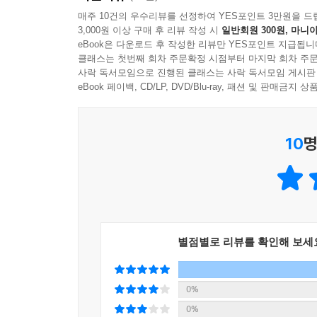
기술의 특징과 연구 과정을 흥미진진하게 서술한다
매주 10건의 우수리뷰를 선정하여 YES포인트 3만원을 드
3,000원 이상 구매 후 리뷰 작성 시
일반회원 300원, 마니아
정통 교양지식을 얻을 수 있을 것이다.
eBook은 다운로드 후 작성한 리뷰만 YES포인트 지급됩니
클래스는 첫번째 회차 주문확정 시점부터 마지막 회차 주문
사락 독서모임으로 진행된 클래스는 사락 독서모임 게시판
특이점으로 치닫는 신의 기술,
eBook 페이백, CD/LP, DVD/Blu-ray, 패션 및 판매금
사피엔스는 스스로의 한계를 초월할 것인가
10
명
1부가 연구 개발의 여정을 다루고 있다면, 2부 ‘
SF적인 이야기들이 있다. 근육이 강화된 개, 뿔이 
도마뱀도, 유니콘도 만들 수 있다. 이건 농담이 아니다.
이런 흥미성의 이야기보다 실상 중요한 것은, 크리
등의 치료에 새로운 전기가 될 것으로 기대된다. 만
치료할 수 있는 것이다. 돼지의 장기를 최대한 인간
별점별로 리뷰를 확인해 보세
22명이 장기이식을 기다리다가 사망”하는 현실도 극
질병에 대해 크리스퍼 기술을 적용한 연구가 이루어
모델을 실험동물에 확립한다. 원숭이로 자폐증 모델을
0%
또한 크리스퍼 기술은 식량 문제 해결에 관해서도 중
0%