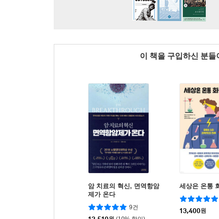
이 책을 구입하신 분
암 치료의 혁신, 면역항암
세상은 온통 
제가 온다
9건
13,400
원
12,510
원
(10% 할인)