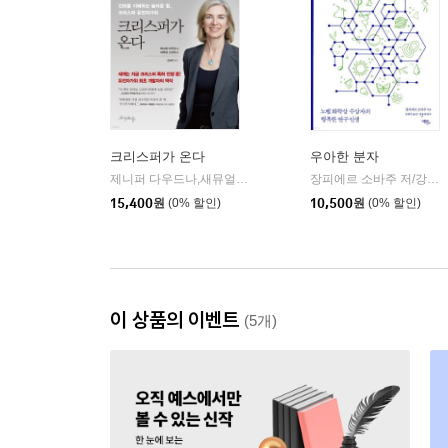
크리스퍼가 온다
우아한 분자
제니퍼 다우드나,새뮤얼 스턴버그 저/김보은 역
프시케의숲
장피에르 소바주 저/강현주 역/장홍제 감수
|
15,400
원
(0% 할인)
10,500
원
(0% 할인)
이 상품의 이벤트
(5개)