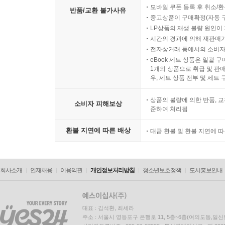
모바일 쿠폰 등록 후 취소/환
반품/교환 불가사유
중고상품이 구매확정(자동 
LP상품의 재생 불량 원인이 기
시간의 경과에 의해 재판매가
전자상거래 등에서의 소비자
eBook 세트 상품은 일괄 
1개의 상품으로 취급 및 판매
우, 세트 상품 전부 및 세트
상품의 불량에 의한 반품, 교
소비자 피해보상
준하여 처리됨
환불 지연에 따른 배상
대금 환불 및 환불 지연에 
회사소개
인재채용
이용약관
개인정보처리방침
청소년보호정책
도서홍보안내
대표 : 김석환, 최세라
주소 : 서울시 영등포구 은행로 11, 5층~6층(여의도동,일신