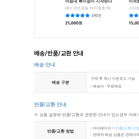
마침내 특이점이 시작된다
미적
레이 커즈와일 저/이충호 역/장대익 감수
비
|
140건
21,000
원
15,0
배송/반품/교환 안내
배송 안내
구매 후 즉시 다운로드 가능
배송 구분
배송비 : 무료배송
반품/교환 안내
※ 상품 설명에 반품/교환과 관련한 안내가 있는경우 아래 
마이페이지 >
반품/교환 신청
반품/교환 방법
판매자 배송 상품은 판매자와