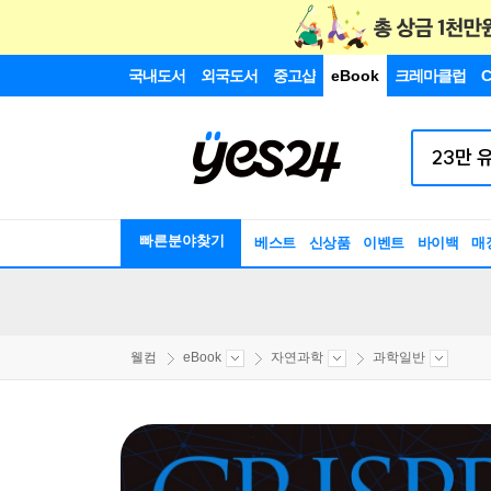
국내도서
외국도서
중고샵
eBook
크레마클럽
C
빠른분야찾기
베스트
신상품
이벤트
바이백
매
웰컴
eBook
자연과학
과학일반