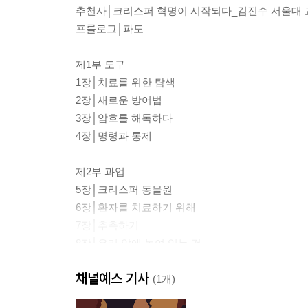
추천사│크리스퍼 혁명이 시작되다_김진수 서울대 
프롤로그│파도
제1부 도구
1장│치료를 위한 탐색
2장│새로운 방어법
3장│암호를 해독하다
4장│명령과 통제
제2부 과업
5장│크리스퍼 동물원
6장│환자를 치료하기 위해
7장│추측하기
8장│우리 앞에 놓여 있는 것
채널예스 기사
에필로그│시작
(1개)
감사의 말