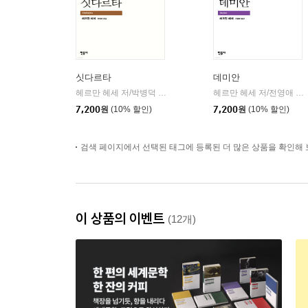
싯다르타
데미안
헤르만 헤세 저/박병덕 역
민음사
헤르만 헤세 저/전영애 역
|
|
7,200
원
(10% 할인)
7,200
원
(10% 할인)
검색 페이지에서 선택된 태그에 등록된 더 많은 상품을 확인해 
이 상품의 이벤트
(12개)