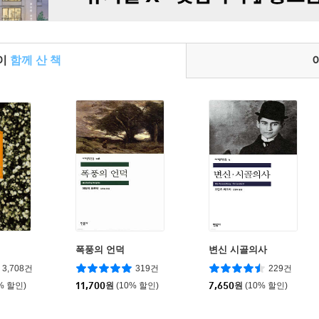
들이
함께 산 책
폭풍의 언덕
변신 시골의사
3,708건
319건
229건
% 할인)
11,700
원
(10% 할인)
7,650
원
(10% 할인)