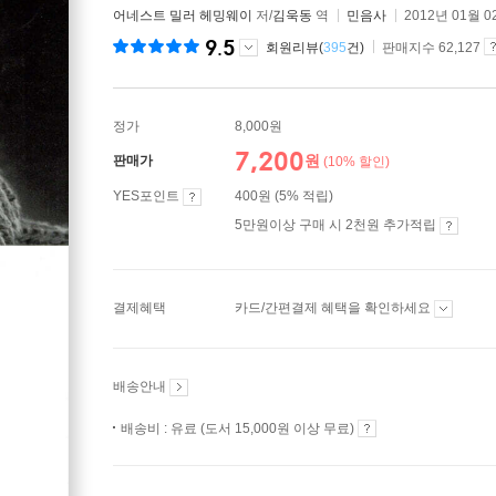
어네스트 밀러 헤밍웨이
저/
김욱동
역
민음사
2012년 01월 0
9.5
회원리뷰(
395
건)
판매지수 62,127
정가
8,000원
7,200
원
판매가
(10% 할인)
YES포인트
400원 (5% 적립)
5만원이상 구매 시 2천원 추가적립
결제혜택
카드/간편결제 혜택을 확인하세요
배송안내
배송비 : 유료 (도서 15,000원 이상 무료)