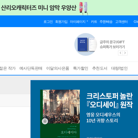
로그인
회원가입
마이페이지
카트
주문/배송
고객센터
Gl
젊은 작가
예사단독판매
이달의사은품
특가할인
추천도서
대량/법인