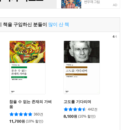
AD
이 책을 구입하신 분들이
많이 산 책
4
/4
참을 수 없는 존재의 가벼
고도를 기다리며
움
442건
360건
8,100
원
(10% 할인)
11,700
원
(10% 할인)