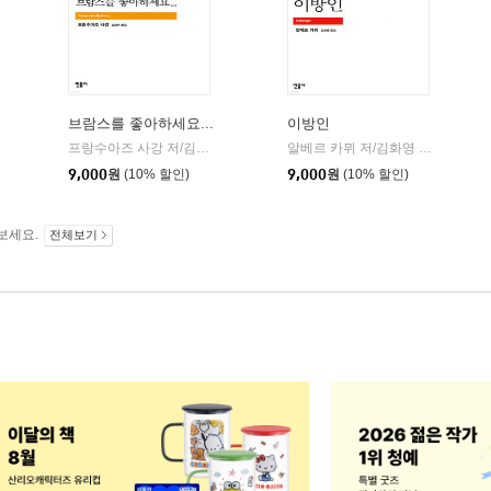
브람스를 좋아하세요...
이방인
민음사
프랑수아즈 사강 저/김남주 역
민음사
알베르 카뮈 저/김화영 역
민음사
|
|
9,000
원
(10% 할인)
9,000
원
(10% 할인)
보세요.
전체보기