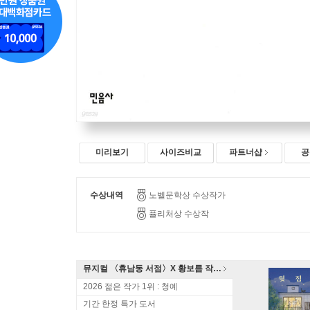
미리보기
사이즈비교
파트너샵
공
수상내역
노벨문학상 수상작가
퓰리처상 수상작
뮤지컬 〈휴남동 서점〉X 황보름 작가 북토크
2026 젊은 작가 1위 : 청예
기간 한정 특가 도서