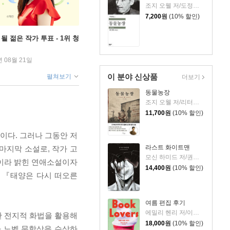
조지 오웰 저/도정일 역
7,200
원
(10% 할인)
될 젊은 작가 투표 - 1위 청
년 08월 21일
이 분야 신상품
펼쳐보기
더보기
동물농장
조지 오웰 저/리터링크 역
11,700
원
(10% 할인)
이다. 그러나 그동안 저
라스트 화이트맨
마지막 소설로, 작가 고
모신 하미드 저/권상미 역
”이라 밝힌 연애소설이자
14,400
원
(10% 할인)
설 『태양은 다시 떠오른
여름 편집 후기
에밀리 헨리 저/이미정 역
 전지적 화법을 활용해
18,000
원
(10% 할인)
가 노벨 문학상을 수상하