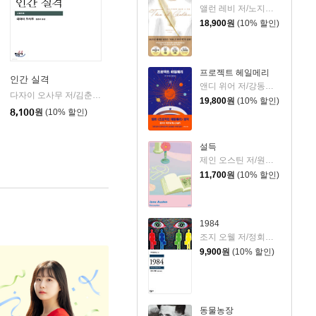
앨런 레비 저/노지양 역
18,900
원
(10% 할인)
프로젝트 헤일메리
인간 실격
앤디 위어 저/강동혁 역
다자이 오사무 저/김춘미 역
민음사
|
19,800
원
(10% 할인)
8,100
원
(10% 할인)
설득
제인 오스틴 저/원영선,전신화 공역
11,700
원
(10% 할인)
1984
조지 오웰 저/정회성 역
9,900
원
(10% 할인)
동물농장