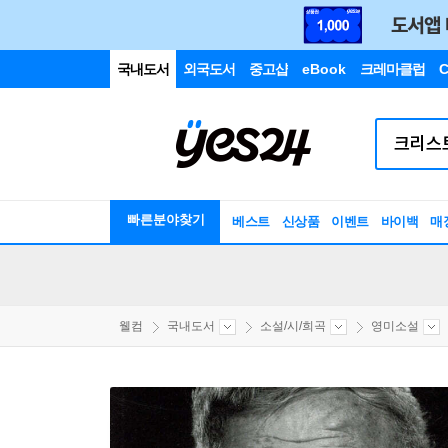
국내도서
외국도서
중고샵
eBook
크레마클럽
C
빠른분야찾기
베스트
신상품
이벤트
바이백
매
웰컴
국내도서
소설/시/희곡
영미소설