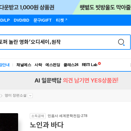
D/LP
DVD/BD
문구
/GIFT
티켓
독서유형검사
장안내
채널예스
사락
예스펀딩
클래스24
RBTI Lab
독서유형검사
AI 일문백답
의견 남기면 YES상품권!
영미 장편소설
민음사 세계문학전집-278
소득공제
노인과 바다