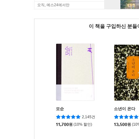
오직, 예스24에서만
이 책을 구입하신 분
모순
소년이 온다
2,145건
11,700
원
(10% 할인)
13,500
원
(10