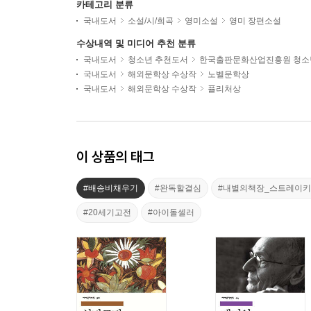
카테고리 분류
국내도서
소설/시/희곡
영미소설
영미 장편소설
수상내역 및 미디어 추천 분류
국내도서
청소년 추천도서
한국출판문화산업진흥원 청소
국내도서
해외문학상 수상작
노벨문학상
국내도서
해외문학상 수상작
퓰리처상
이 상품의 태그
#배송비채우기
#완독할결심
#내별의책장_스트레이
#20세기고전
#아이돌셀러