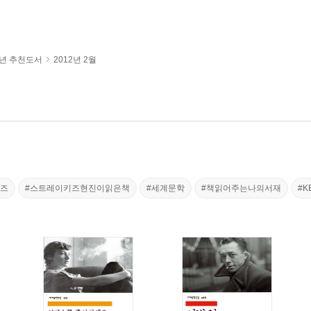
년 추천도서
2012년 2월
키즈
#스트레이키즈현진이읽은책
#세계문학
#책읽어주는나의서재
#K