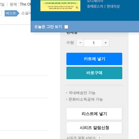
2일
원제 :
The Old Man and the Sea
소설/시/희곡 53위
소설/시/희곡 top100 263주
베스트
오늘은 그만 보기
판매중
수량
카트에 넣기
바로구매
국내배송만 가능
문화비소득공제 가능
리스트에 넣기
시리즈 알림신청
시리즈 알림 서비스