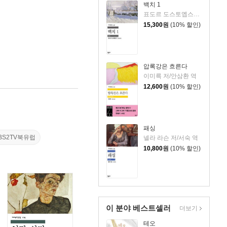
백치 1
표도르 도스토옙스키 저/김연경 역
15,300
원
(10% 할인)
압록강은 흐른다
이미륵 저/안삼환 역
12,600
원
(10% 할인)
패싱
BS2TV북유럽
넬라 라슨 저/서숙 역
10,800
원
(10% 할인)
이 분야 베스트셀러
더보기
테오