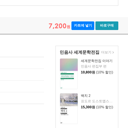
7,200
카트에 넣기
바로구매
원
민음사 세계문학전집
더보기
세계문학전집 이야기
민음사 편집부 편
10,800
원
(10% 할인)
백치 2
표도르 도스토옙스키 저/김연경 역
15,300
원
(10% 할인)