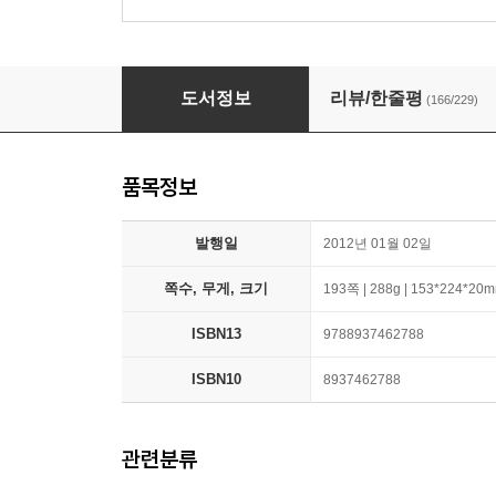
노인과 바다
도서정보
리뷰/한줄평
(166/229)
품목정보
발행일
2012년 01월 02일
쪽수, 무게, 크기
193쪽 | 288g | 153*224*20
ISBN13
9788937462788
ISBN10
8937462788
관련분류