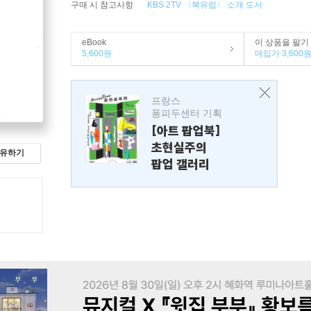
구매 시 참고사항
KBS 2TV 〈북유럽〉 소개 도서
eBook
이 상품을 팔기
5,600원
매입가 3,600
프랑스
퐁피두센터 기획
[아트 팝업북]
초현실주의
유하기
팝업 갤러리