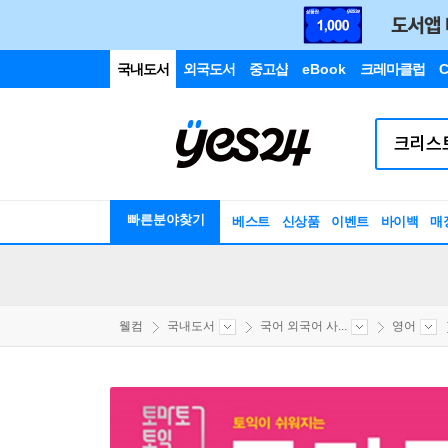
국내도서
외국도서
중고샵
eBook
크레마클럽
C
빠른분야찾기
베스트
신상품
이벤트
바이백
매
웰컴
국내도서
국어 외국어 사...
영어