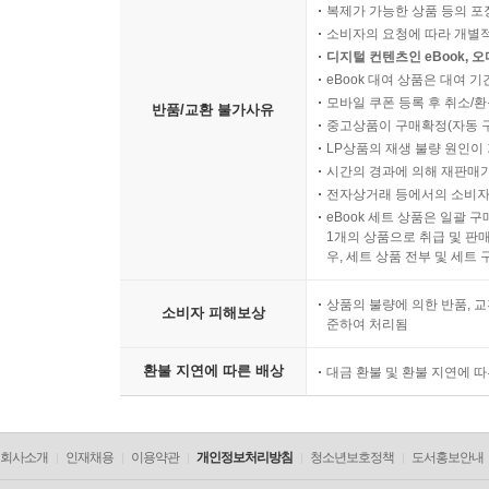
복제가 가능한 상품 등의 포장을 
소비자의 요청에 따라 개별
디지털 컨텐츠인 eBook, 
eBook 대여 상품은 대여 기
모바일 쿠폰 등록 후 취소/환
반품/교환 불가사유
중고상품이 구매확정(자동 
LP상품의 재생 불량 원인이 기
시간의 경과에 의해 재판매가
전자상거래 등에서의 소비자
eBook 세트 상품은 일괄 
1개의 상품으로 취급 및 판매
우, 세트 상품 전부 및 세트
상품의 불량에 의한 반품, 교
소비자 피해보상
준하여 처리됨
환불 지연에 따른 배상
대금 환불 및 환불 지연에 
회사소개
인재채용
이용약관
개인정보처리방침
청소년보호정책
도서홍보안내