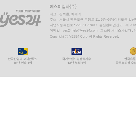
대표 : 김석환, 최세라
주소 : 서울시 영등포구 은행로 11, 5층~6층(여의도동,일신
사업자등록번호 : 229-81-37000 통신판매업신고 : 제 200
이메일 : yes24help@yes24.com 호스팅 서비스사업자 :
Copyright ⓒ YES24 Corp. All Rights Reserved.