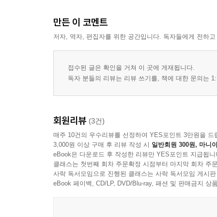
만든 이 코멘트
PART 2
UNIT 05 Who, When, Where 의문문 72
저자, 역자, 편집자를 위한 공간입니다. 독자들에게 전하고
UNIT 06 What, Which 의문문 82
UNIT 07 How, Why 의문문 92
접수된 글은 확인을 거쳐 이 곳에 게재됩니다.
UNIT 08 Be동사ㆍDo동사ㆍHave동사 의문문 102
독자 분들의 리뷰는 리뷰 쓰기를, 책에 대한 문의는 1:
UNIT 09 부가ㆍ선택ㆍ간접 의문문 112
UNIT 10 제안문ㆍ요청문ㆍ평서문 122
Final Check 134
회원리뷰
(3건)
매주 10건의 우수리뷰를 선정하여 YES포인트 3만원을 드
PART 3
3,000원 이상 구매 후 리뷰 작성 시
일반회원 300원, 마니아
UNIT 11 일반 회사 업무 140
eBook은 다운로드 후 작성한 리뷰만 YES포인트 지급됩니
UNIT 12 인사 업무 152
클래스는 첫번째 회차 주문확정 시점부터 마지막 회차 주문
UNIT 13 구매 및 문의 164
사락 독서모임으로 진행된 클래스는 사락 독서모임 게시판
eBook 페이백, CD/LP, DVD/Blu-ray, 패션 및 판매금
UNIT 14 일정 176
UNIT 15 일상 생활 188
Final Check 202