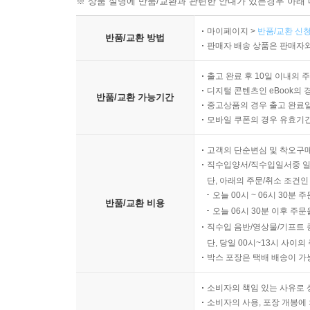
※ 상품 설명에 반품/교환과 관련한 안내가 있는경우 아래 
마이페이지 >
반품/교환 신청
반품/교환 방법
판매자 배송 상품은 판매자와
출고 완료 후 10일 이내의 
디지털 콘텐츠인 eBook의 
반품/교환 가능기간
중고상품의 경우 출고 완료일
모바일 쿠폰의 경우 유효기간(
고객의 단순변심 및 착오구
직수입양서/직수입일서중 일
단, 아래의 주문/취소 조건인
오늘 00시 ~ 06시 30분 
반품/교환 비용
오늘 06시 30분 이후 주문
직수입 음반/영상물/기프트 
단, 당일 00시~13시 사이
박스 포장은 택배 배송이 가
소비자의 책임 있는 사유로 
소비자의 사용, 포장 개봉에 