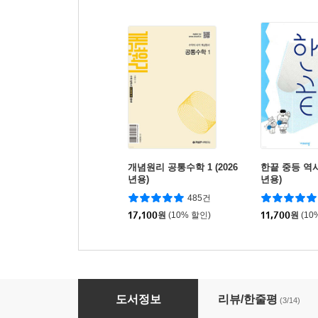
개념원리 공통수학 1 (2026
한끝 중등 역사 2
년용)
년용)
485건
17,100
원
(10% 할인)
11,700
원
(10
토마토 BASIC LC
도서정보
리뷰/한줄평
(3/14)