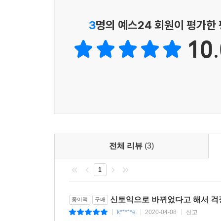
PART 4
3
명의 예스24 회원이 평가한
UNIT 16 전화 메시지 208
10.
UNIT 17 사내 회의 220
UNIT 18 안내 232
UNIT 19 연설 244
UNIT 20 방송 256
Final Check 270
실전 모의고사 274
전체 리뷰
(3)
1
신토익으로 바뀌었다고 해서 
종이책
구매
k*****e
2020-04-08
신고
|
|
|