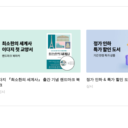
다지 『최소한의 세계사』 출간 기념 랜드마크 북
정가 인하 & 특가 할인 
크
상시
진시