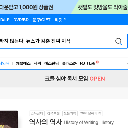
D/LP
DVD/BD
문구
/GIFT
티켓
독서유형검사
RBTI Lab
장안내
채널예스
사락
예스펀딩
클래스24
독서유형검사
크클 심야 독서 모임
OPEN
소득공제
강력추천
오늘의책
2018 올해의 책
역사의 역사
History of Writing History