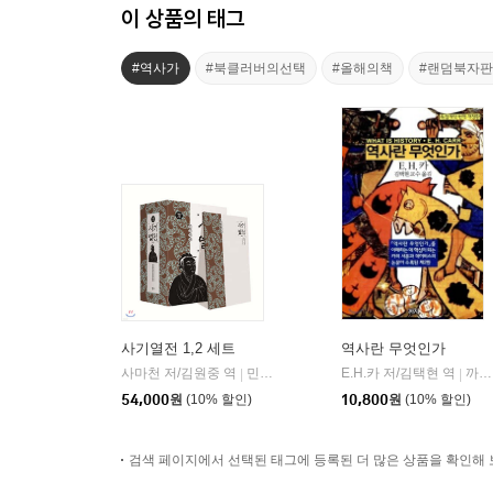
이 상품의 태그
#역사가
#북클러버의선택
#올해의책
#랜덤북자
사기열전 1,2 세트
역사란 무엇인가
사마천 저/김원중 역
민음사
E.H.카 저/김택현 역
까치(까치글방)
|
|
54,000
원
(10% 할인)
10,800
원
(10% 할인)
검색 페이지에서 선택된 태그에 등록된 더 많은 상품을 확인해 