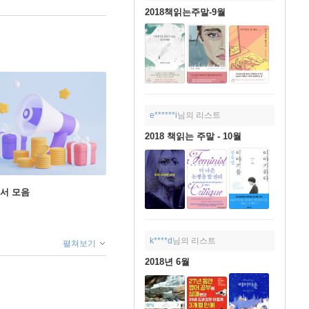
2018책읽는주말-9월
e******i
님의 리스트
2018 책읽는 주말 - 10월
도서 모음
k****d
님의 리스트
펼쳐보기
2018년 6월