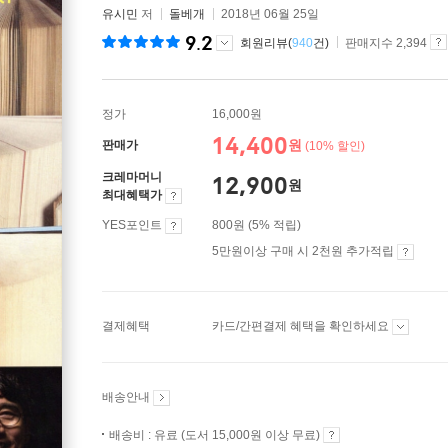
유시민
저
돌베개
2018년 06월 25일
9.2
회원리뷰(
940
건)
판매지수 2,394
정가
16,000원
14,400
원
판매가
(10% 할인)
크레마머니
12,900
원
최대혜택가
YES포인트
800원 (5% 적립)
5만원이상 구매 시 2천원 추가적립
결제혜택
카드/간편결제 혜택을 확인하세요
배송안내
배송비 : 유료 (도서 15,000원 이상 무료)