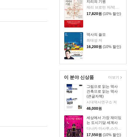
지리의 기원
제리 브로턴 저/박세연 역
17,820
원
(10% 할인)
역사의 쓸모
최태성 저
16,200
원
(10% 할인)
이 분야 신상품
더보기
그림으로 읽는 역사
건축으로 읽는 역사
(큰글자책)
시대역사연구소 저
46,000
원
세상에서 가장 재미있
는 도시기담 세계사
다나카 마사루,스가이 노리코 저/서수지 역
17,550
원
(10% 할인)