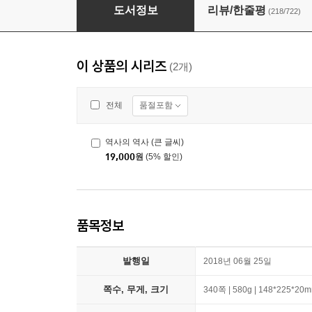
역사의 역사
도서정보
리뷰/한줄평
(218/722)
이 상품의 시리즈
(2개)
품절포함
전체
역사의 역사 (큰 글씨)
19,000
원
(5% 할인)
품목정보
발행일
2018년 06월 25일
쪽수, 무게, 크기
340쪽 | 580g | 148*225*20