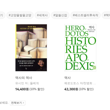
판기
#교양을쌓을교양
#세계사
#알쓸신잡
#베스트셀러후속작
#책
역사의 역사
역사
유시민 저
돌베개
헤로도토스 저/천병희 역
숲
|
|
14,400
원
(10% 할인)
42,300
원
(10% 할인)
보세요.
전체보기