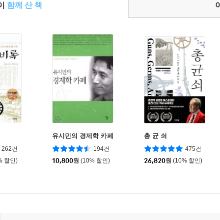
들이
함께 산 책
유시민의 경제학 카페
총 균 쇠
262건
194건
475건
% 할인)
10,800
원
(10% 할인)
26,820
원
(10% 할인)