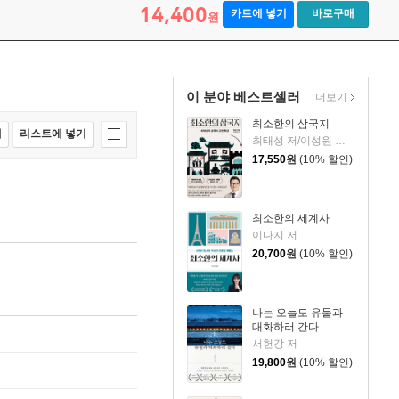
14,400
카트에 넣기
바로구매
원
이 분야 베스트셀러
더보기
최소한의 삼국지
매
리스트에 넣기
최태성 저/이성원 감수
17,550
원
(10% 할인)
최소한의 세계사
이다지 저
20,700
원
(10% 할인)
나는 오늘도 유물과
대화하러 간다
서헌강 저
19,800
원
(10% 할인)