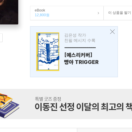
eBook
이 상품을 팔기
12,800원
김은성 작가
친필 메시지 수록
---------------
[예스리커버]
빵야 TRIGGER