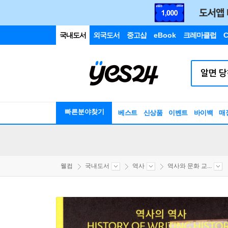
국내도서
외국도서
중고샵
eBook
크레마클럽
C
빠른분야찾기
베스트
신상품
이벤트
바이백
매
웰컴
국내도서
역사
역사와 문화 교...