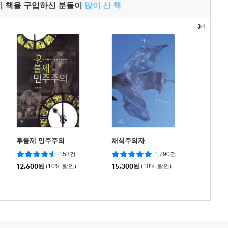
이 책을 구입하신 분들이
많이 산 책
3
/4
후불제 민주주의
채식주의자
153건
1,790건
12,600
원
(10% 할인)
15,300
원
(10% 할인)