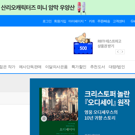
로그인
회원가입
마이페이지
카트
주문/배송
고객센터
Gl
젊은 작가
예사단독판매
이달의사은품
특가할인
추천도서
대량/법인