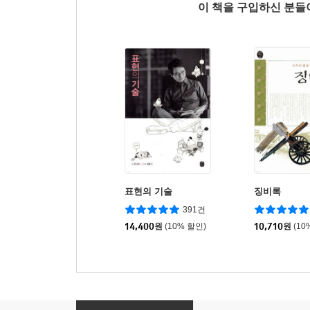
이 책을 구입하신 분
표현의 기술
징비록
391건
14,400
원
(10% 할인)
10,710
원
(10