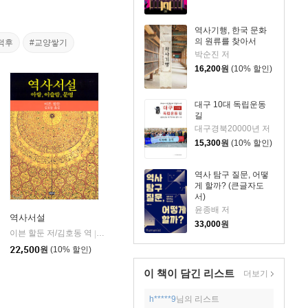
역사기행, 한국 문화
의 원류를 찾아서
덕후
#교양쌓기
박순진 저
16,200
원
(10% 할인)
대구 10대 독립운동
길
대구경북20000년 저
15,300
원
(10% 할인)
역사 탐구 질문, 어떻
게 할까? (큰글자도
서)
윤종배 저
역사서설
33,000
원
이븐 할둔 저/김호동 역
까치(까치글방)
|
22,500
원
(10% 할인)
이 책이 담긴
리스트
더보기
h*****9
님의 리스트