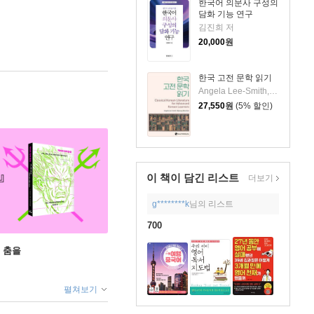
한국어 의문사 구성의
담화 기능 연구
김진희 저
20,000
원
한국 고전 문학 읽기
Angela Lee-Smith,Mijeong Mimi Kim 저
27,550
원
(5% 할인)
이 책이 담긴
리스트
더보기
g********k
님의 리스트
700
 춤을
펼쳐보기