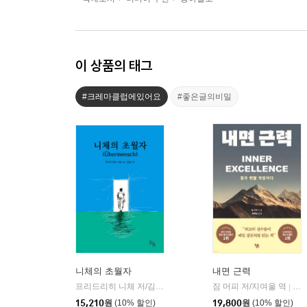
이 상품의 태그
#크레마클럽에있어요
#좋은글의비밀
니체의 초월자
내면 근력
프리드리히 니체 저/김철 편역
히읏
짐 머피 저/지여울 역
윌북(
|
|
15,210
원
(10% 할인)
19,800
원
(10% 할인)