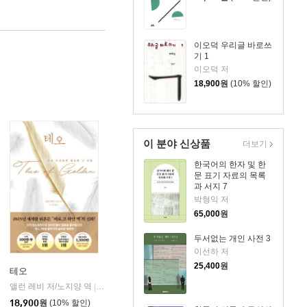
이오덕 우리글 바로쓰
기 1
이오덕 저
18,900
원
(10% 할인)
이 분야 신상품
더보기
한국어의 한자 및 한
문 표기 자료의 목록
과 서지 7
박형익 저
65,000
원
두서없는 개인 사전 3
이선하 저
25,400
원
테오
앨런 레비 저/노지양 역
오팬하우스
|
18,900
원
(10% 할인)