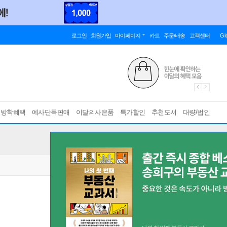
로그인
회원가입
마이페이지
카트
주문/배송
고객센터
Gl
름방학혜택
예사단독판매
이달의사은품
특가할인
추천도서
대량/법인