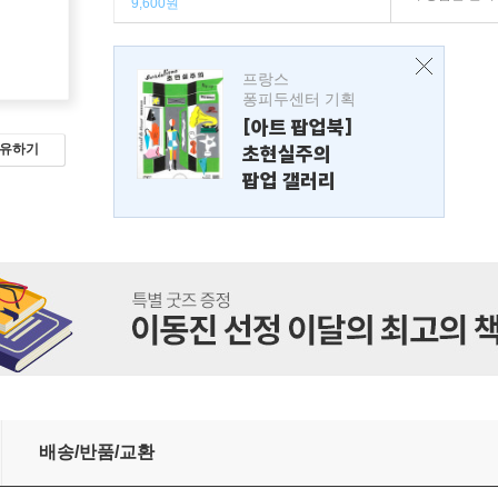
9,600원
프랑스
퐁피두센터 기획
[아트 팝업북]
초현실주의
유하기
팝업 갤러리
배송/반품/교환