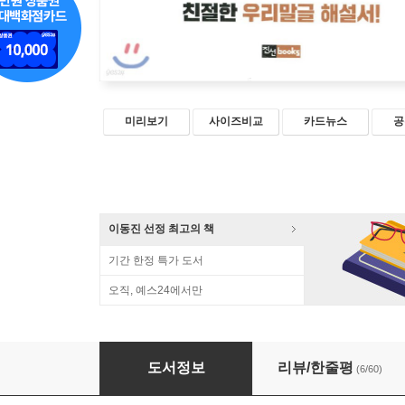
미리보기
사이즈비교
카드뉴스
공
이동진 선정 최고의 책
기간 한정 특가 도서
오직, 예스24에서만
지금 우리말글
도서정보
리뷰/한줄평
(6/60)