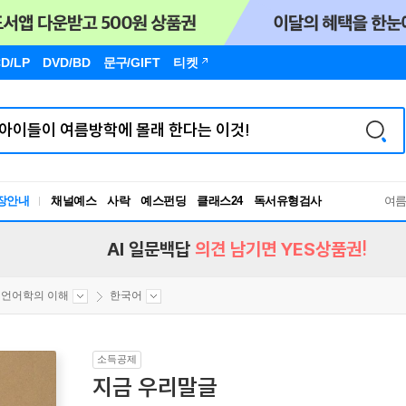
D/LP
DVD/BD
문구
/GIFT
티켓
장안내
채널예스
사락
예스펀딩
클래스24
독서유형검사
여
RBTI Lab
독서유형검사
AI 일문백답
의견 남기면 YES상품권!
언어학의 이해
한국어
소득공제
지금 우리말글