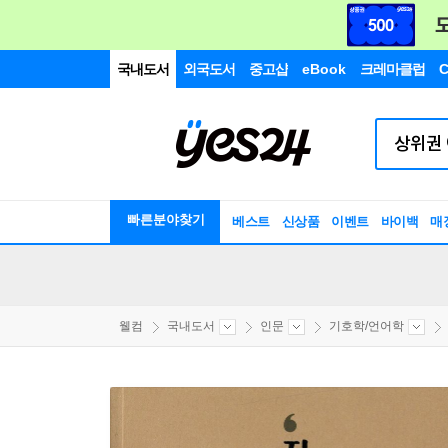
국내도서
외국도서
중고샵
eBook
크레마클럽
C
빠른분야찾기
베스트
신상품
이벤트
바이백
매
웰컴
국내도서
인문
기호학/언어학