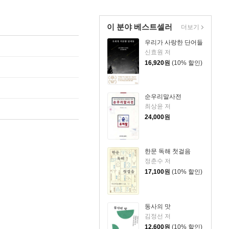
이 분야 베스트셀러
더보기
우리가 사랑한 단어들
신효원 저
16,920
원
(10% 할인)
순우리말사전
최상윤 저
24,000
원
한문 독해 첫걸음
정춘수 저
17,100
원
(10% 할인)
동사의 맛
김정선 저
12,600
원
(10% 할인)