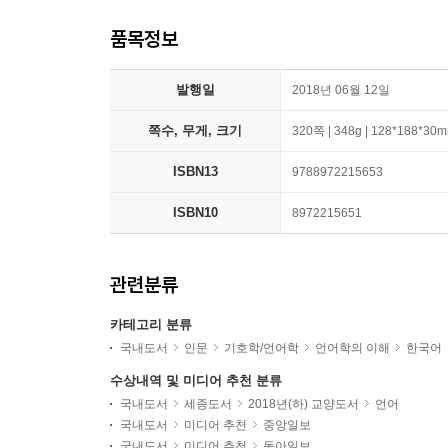
품목정보
발행일
2018년 06월 12일
쪽수, 무게, 크기
320쪽 | 348g | 128*188*30
ISBN13
9788972215653
ISBN10
8972215651
관련분류
카테고리 분류
국내도서
인문
기호학/언어학
언어학의 이해
한국어
수상내역 및 미디어 추천 분류
국내도서
세종도서
2018년(하) 교양도서
언어
국내도서
미디어 추천
중앙일보
국내도서
미디어 추천
동아일보