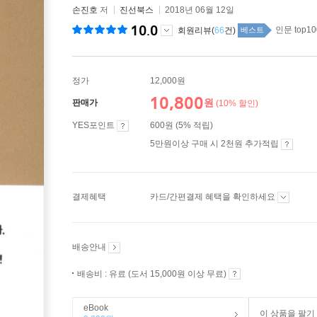
손진호
저
진선북스
2018년 06월 12일
10.0
인문 top10
회원리뷰(
66
건)
베스트
정가
12,000원
10,800
원
판매가
(10% 할인)
YES포인트
600원 (5% 적립)
5만원이상 구매 시 2천원 추가적립
결제혜택
카드/간편결제 혜택을 확인하세요
배송안내
배송비 : 유료 (도서 15,000원 이상 무료)
eBook
이 상품을 팔기