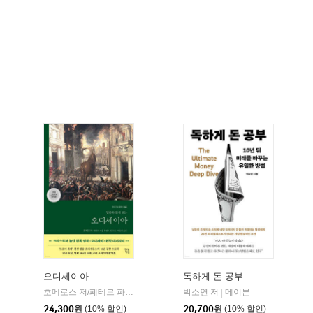
오디세이아
독하게 돈 공부
willbook)
호메로스 저/페테르 파울 루벤스 그림/박문재 역
박소연 저
현대지성
메이븐
|
|
24,300
원
(10% 할인)
20,700
원
(10% 할인)