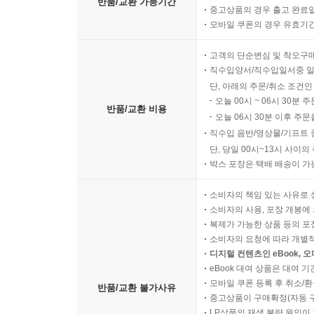
반품/교환 가능기간
중고상품의 경우 출고 완료일
모바일 쿠폰의 경우 유효기간(
고객의 단순변심 및 착오구
직수입양서/직수입일서중 일
단, 아래의 주문/취소 조건인
오늘 00시 ~ 06시 30분 
반품/교환 비용
오늘 06시 30분 이후 주문
직수입 음반/영상물/기프트 
단, 당일 00시~13시 사이
박스 포장은 택배 배송이 가
소비자의 책임 있는 사유로 
소비자의 사용, 포장 개봉에 
복제가 가능한 상품 등의 포장을 
소비자의 요청에 따라 개별
디지털 컨텐츠인 eBook, 
eBook 대여 상품은 대여 기
모바일 쿠폰 등록 후 취소/환
반품/교환 불가사유
중고상품이 구매확정(자동 
LP상품의 재생 불량 원인이 기