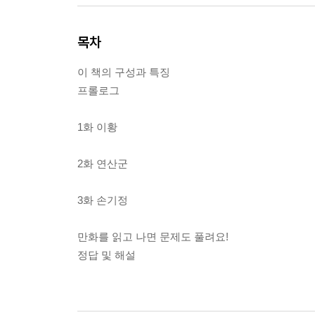
목차
이 책의 구성과 특징
프롤로그
1화 이황
2화 연산군
3화 손기정
만화를 읽고 나면 문제도 풀려요!
정답 및 해설