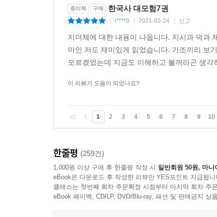
한국사 대모험7권
종이책
구매
i****0
2021-03-24
신고
|
|
|
지더체에 대한 내용이 나옵니다. 지시과 덕과
마인 저도 재미있게 읽었습니다. 가조끼리 보기
모르겠었는데 지금도 이해하고 볼꺼라곤 생각하지
이 리뷰가 도움이 되었나요?
1
2
3
4
5
6
7
8
9
10
한줄평
(259건)
1,000원 이상 구매 후 한줄평 작성 시
일반회원 50원, 마니
eBook은 다운로드 후 작성한 리뷰만 YES포인트 지급됩니
클래스는 첫번째 회차 주문확정 시점부터 마지막 회차 주문
eBook 페이백, CD/LP, DVD/Blu-ray, 패션 및 판매금