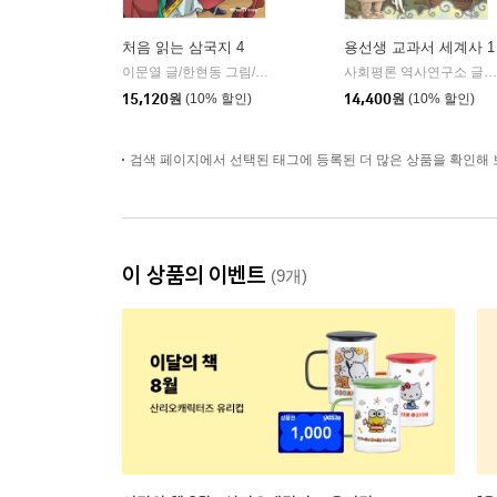
처음 읽는 삼국지 4
용선생 교과서 세계사 1
이문열 글/한현동 그림/윤종문 편
미래엔아이세움
사회평론 역사연구소 글/뭉선생,이우일 그림/전국초등사회교과모임 감수
|
15,120
원
(10% 할인)
14,400
원
(10% 할인)
검색 페이지에서 선택된 태그에 등록된 더 많은 상품을 확인해 
이 상품의 이벤트
(9개)