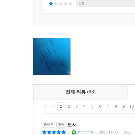
0%
전체 리뷰
(63)
1
2
3
4
5
6
7
8
9
10
도서
종이책
구매
s********9
2021-11-08
신고
|
|
|