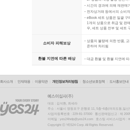
시간의 경과에 의해 재판매가
전자상거래 등에서의 소비자
eBook 세트 상품은 일괄 
1개의 상품으로 취급 및 판매
우, 세트 상품 전부 및 세트
상품의 불량에 의한 반품, 교
소비자 피해보상
준하여 처리됨
환불 지연에 따른 배상
대금 환불 및 환불 지연에 
회사소개
인재채용
이용약관
개인정보처리방침
청소년보호정책
도서홍보안내
대표 : 김석환, 최세라
주소 : 서울시 영등포구 은행로 11, 5층~6층(여의도동,일신
사업자등록번호 : 229-81-37000 통신판매업신고 : 제 200
이메일 : yes24help@yes24.com 호스팅 서비스사업자 :
Copyright ⓒ YES24 Corp. All Rights Reserved.