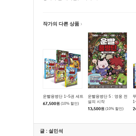
작가의 다른 상품
운빨용병단 1~5권 세트
운빨용병단 5 : 영웅 전
설의 시작
1
67,500
원
(10% 할인)
13,500
원
(10% 할인)
2
글 :
설민석