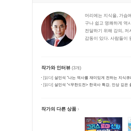
머리에는 지식을, 가슴에
구나 쉽고 명쾌하게 역사
전달하기 위해 강의, 저
감동이 있다. 사람들이 
작가와 인터뷰
(3개)
[읽다]
설민석 “나는 역사를 재미있게 전하는 지식큐
[읽다]
설민석 “<무한도전> 한국사 특강, 인상 깊은 
작가의 다른 상품