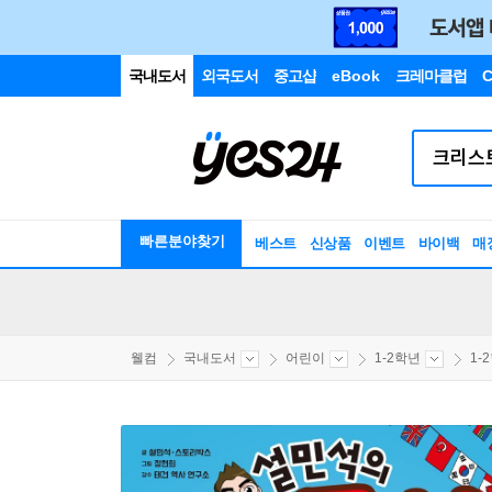
국내도서
외국도서
중고샵
eBook
크레마클럽
C
빠른분야찾기
베스트
신상품
이벤트
바이백
매
웰컴
국내도서
어린이
1-2학년
1-