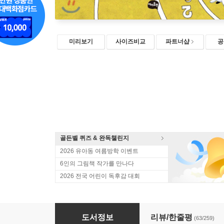
미리보기
사이즈비교
파트너샵
공
골든벨 퀴즈 & 완독챌린지
2026 유아동 여름방학 이벤트
6인의 그림책 작가를 만나다
2026 전국 어린이 독후감 대회
설민석의 한국사 대모험 7
도서정보
리뷰/한줄평
(63/259)