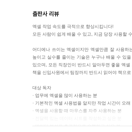
있음을 알 수 있다. 즉, 매출은 단가와 판매량을 
출판사 리뷰
긋나지 않았는지 확인할 수 있다.
--- p. 110
엑셀 작업 속도를 극적으로 향상시킵니다!
모든 사람이 쉽게 배울 수 있고, 지금 당장 사용할 
입력 실수를 방지하려면 데이터를 직접 입력하게 하지
방지할 수 있다. 셀에 입력할 수 있는 데이터를 제
어디에나 쓰이는 엑셀이지만 엑셀만큼 잘 사용하는
적이다.
높이고 실수를 줄이는 기술은 누구나 배울 수 있을
--- p. 130
있으며, 모든 직장인이 반드시 알아두면 좋을 엑셀 
책을 신입사원에서 팀장까지 반드시 읽어야 책으로
엑셀을 많이 사용하는 사람일수록 매크로에서 얻는 
의 삶을 선사해 줄 것이다. 이 뿐만 아니라 단순하
대상 독자
중요한 일에 많은 시간을 할애할 수 있다.
· 업무에 엑셀을 많이 사용하는 분
· 기본적인 엑셀 사용법을 알지만 작업 시간이 오래
--- p. 332
· 엑셀을 사용할 때 마우스를 자주 사용하는 분
· 전달력 있는 데이터 시트를 작성하고 싶은 분
· 데이터 분석을 효과적으로 수행하고 싶은 분