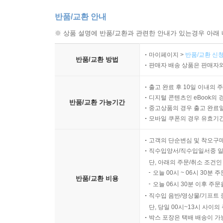
반품/교환 안내
※ 상품 설명에 반품/교환과 관련한 안내가 있는경우 아래 
마이페이지 >
반품/교환 신청
반품/교환 방법
판매자 배송 상품은 판매자와
출고 완료 후 10일 이내의 
디지털 콘텐츠인 eBook의 
반품/교환 가능기간
중고상품의 경우 출고 완료일
모바일 쿠폰의 경우 유효기간(
고객의 단순변심 및 착오구
직수입양서/직수입일서중 일
단, 아래의 주문/취소 조건인
오늘 00시 ~ 06시 30분 
반품/교환 비용
오늘 06시 30분 이후 주문
직수입 음반/영상물/기프트 
단, 당일 00시~13시 사이
박스 포장은 택배 배송이 가