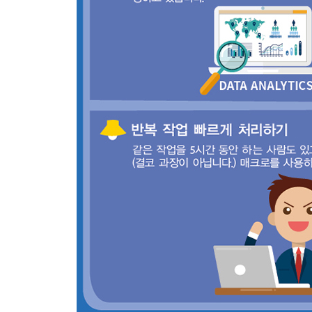
03 필수 단축키 6개로 표 다루기 144
04 단축키 10개로 행/열 다루기 148
05 단축키 10개로 데이터 다루기 154
06 단축키 8개로 파일 다루기 160
07 단축키 10개로 작업 시간 줄이기 164
CHAPTER 06 복사해서 붙여넣기, 자동 채우기, 정렬
[복사/붙여넣기 완벽 마스터]
01 복사/붙여넣기 기능으로 작업 효율성 높이기 170
02 값 붙여넣기 172
03 서식 붙여넣기 174
04 수식 붙여넣기 176
05 나누기 붙여넣기로 표 단위 변경하기 178
[외워 두면 편리한 기능]
06 행과 열 바꾸기 180
07 자동 채우기 182
08 날짜와 요일 쉽게 입력하기 184
09 셀 배경색을 한 줄 간격으로 바꾸는 방법 186