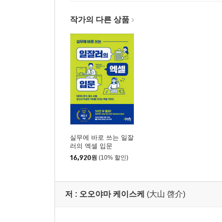
08 트렌드를 나타내는 데 적합한 영역형 차트 311
작가의 다른 상품
CHAPTER 10 엑셀의 인쇄 기능 10분 안에 마스터하
[인쇄의 기술]
01 엑셀의 인쇄 기능 제대로 이해하기 316
02 페이지를 나눠 인쇄할 때의 주의점 320
03 여러 시트를 통합하여 인쇄하기 322
04 중요한 파일 정보를 문서의 머리글에 기재하기 3
05 배포 자료는 인쇄 순서를 변경하여 제본하기 쉽게
06 표 제목을 각 페이지의 첫 줄에 표시하여 인쇄하기
실무에 바로 쓰는 일잘
CHAPTER 11 업무 효율을 극대화하는 매크로 331
러의 엑셀 입문
[귀찮은 반복 작업을 위한 기술]
16,920
원
(10% 할인)
01 온종일 걸릴 작업을 단숨에 끝내는 자동화 332
02 간단한 자동화 체험해 보기 334
저 :
오오야마 케이스케
(大山 啓介)
03 한 걸음 더 나아가기 340
찾아보기 343