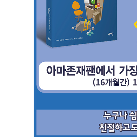
06 계산 결과에 따라 표시할 내용 변경하기 ─ IF 함수
[실수 없이 빠르게 계산하기]
07 일별 매출을 월별로 집계하기 ─ SUMIF 함수 80
08 여러 조건을 만족하는 데이터 집계하기 ─ SUMIF
09 전체 참여자 중에서 남녀 참여자 계산하기 ─ COU
10 여러 조건을 충족하는 데이터 수 계산하기 ─ COU
11 제품 ID로 제품명 및 단가 불러오기 ─ VLOOKUP
12 달의 마지막 날짜를 자동으로 입력하기 ─ EOMON
CHAPTER 04 실수를 줄이는 노하우와 셀 참조 방
[검산의 기술]
01 F2를 사용하여 작업 실수 줄이기 106
02 데이터 빨리 입력하기 108
03 추적 기능으로 참조 셀 확인하기 110
04 꺾은선형 차트로 비정상 값 찾기 114
[실수 예방하기]
05 작업을 시작하기 전에 반드시 파일을 복사해 둔다