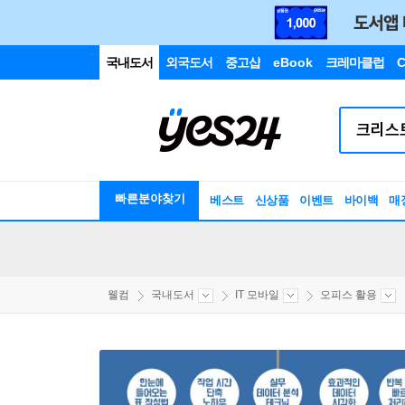
국내도서
외국도서
중고샵
eBook
크레마클럽
C
빠른분야찾기
베스트
신상품
이벤트
바이백
매
웰컴
국내도서
IT 모바일
오피스 활용