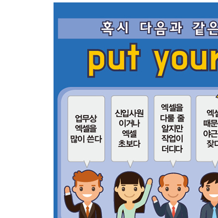
[엑셀의 오류]
13 셀에 표시되는 주요 오류 목록 30
CHAPTER 02 작업 속도를 높이기 위한 엑셀 테크닉
[시트와 셀 다루기]
01 올바른 엑셀 시트 관리 방법 32
02 숨기기 기능은 사용하지 않는다 36
03 셀 병합 대신 선택 영역의 가운데로 설정하기 38
04 여러 셀에 걸쳐 사선 긋기 40
05 셀에 메모 남기기 41
[조건부 서식 활용하기]
06 조건부 서식의 기본 조작 42
07 평균값 이상의 셀에 배경색 적용하기 44
08 조건부 서식으로 오류 값 찾기 46
09 조건부 서식의 확인 및 삭제 49
[알아 두면 유용한 고급 기술]
10 제목 셀 고정하기 51
11 리본 메뉴를 숨겨 화면을 넓게 사용하는 방법 53