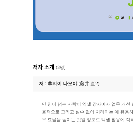
[그래프에 따라 가치가 달라지는 숫자 데이터]
01 차트의 기본 기능 266
02 매력적인 차트를 위한 색상 선택 273
03 매출과 이익률을 하나의 차트로 작성하기 276
04 범례보다는 데이터 레이블 활용하기 279
[차트의 화룡정점]
05 평범한 차트를 좋은 차트로 바꾸는 다섯 가지 팁 
CHAPTER 09 알맞은 차트 고르기 291
저자 소개
(3명)
[최적의 차트 선택법]
01 실적/예측 데이터에 적합한 꺾은선형 차트 292
저 :
후지이 나오야
(藤井 直?)
02 현재 상태를 강조하고 싶을 때는 세로 막대형 차트
03 세로축을 변경하면 차트 모양이 크게 달라진다 2
04 순위를 표현하는 데 적합한 가로 막대형 차트 30
만 명이 넘는 사람이 엑셀 강사이자 업무 개선
05 여러 회사의 점유율을 비교할 때는 원형 차트 30
율적으로 그리고 실수 없이 처리하는 데 유용하
06 성장 요인을 판단할 수 있는 누적 세로 막대형 차트
무 효율을 높이는 것일 정도로 엑셀 활용에 적
07 점유율 추이를 확인하는 데 가장 적합한 차트 30