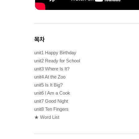
목차
unit1 Happy Birthday
unit2 Ready for School
unit3 Where Is It?
unit4 At the Zoo
unit5 Is It Big?
unit6 I Am a Cook
unit7 Good Night
unit8 Ten Fingers
★ Word List