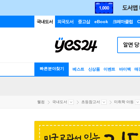
국내도서
외국도서
중고샵
eBook
크레마클럽
C
빠른분야찾기
베스트
신상품
이벤트
바이백
매
웰컴
국내도서
초등참고서
미취학 아동