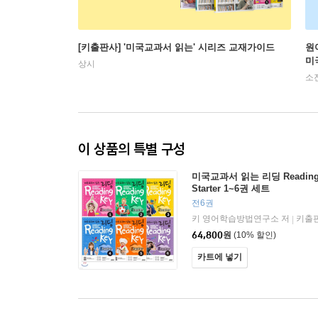
[키출판사] '미국교과서 읽는' 시리즈 교재가이드
원
미
상시
소
이 상품의 특별 구성
미국교과서 읽는 리딩 Reading K
Starter 1~6권 세트
전6권
키 영어학습방법연구소 저
키출
|
64,800
원
(10% 할인)
카트에 넣기