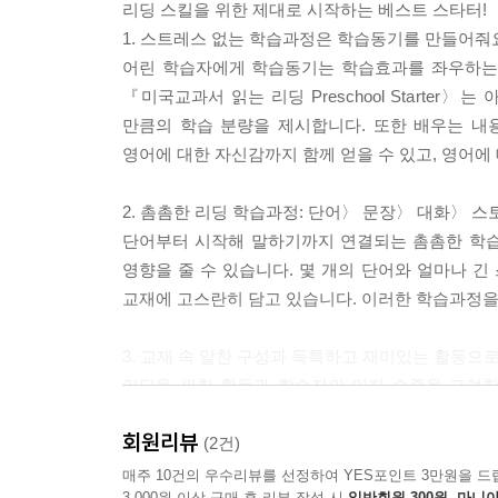
리딩 스킬을 위한 제대로 시작하는 베스트 스타터!
1. 스트레스 없는 학습과정은 학습동기를 만들어줘
어린 학습자에게 학습동기는 학습효과를 좌우하는 
『미국교과서 읽는 리딩 Preschool Starte
만큼의 학습 분량을 제시합니다. 또한 배우는 내
영어에 대한 자신감까지 함께 얻을 수 있고, 영어에
2. 촘촘한 리딩 학습과정: 단어〉 문장〉 대화〉 
단어부터 시작해 말하기까지 연결되는 촘촘한 학습
영향을 줄 수 있습니다. 몇 개의 단어와 얼마나 긴
교재에 고스란히 담고 있습니다. 이러한 학습과정을
3. 교재 속 알찬 구성과 독특하고 재미있는 활동으
리딩을 위한 활동과 학습자의 인지 수준을 고려한 활동(ident
Reading(추론) 등)을 접목해 영어 습득뿐 아니
회원리뷰
들으며 스스로 학습할 수 있도록 알차게 구성하였습
(2건)
매주 10건의 우수리뷰를 선정하여 YES포인트 3만원을 드
3,000원 이상 구매 후 리뷰 작성 시
일반회원 300원, 마니아