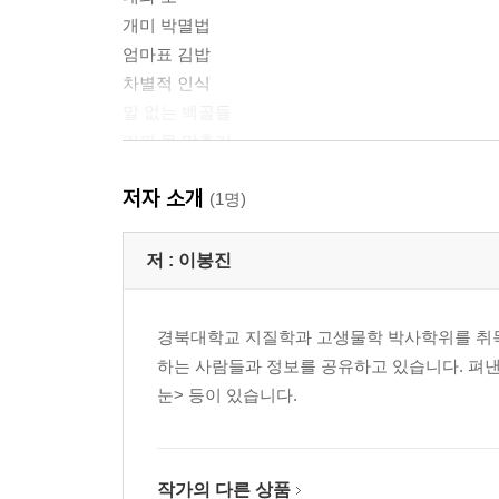
개미 박멸법
엄마표 김밥
차별적 인식
말 없는 백골들
커피 물 맞추기
변태들의 향연
저자 소개
짬장의 추억
(1명)
겨울 이야기
머피의 법칙과 샐리의 법칙
저 :
이봉진
여유
일어나기
경북대학교 지질학과 고생물학 박사학위를 취득하고 
안단테 소스테누토
하는 사람들과 정보를 공유하고 있습니다. 펴낸 책
고양이와 친해지기
눈> 등이 있습니다.
고양이 상식
아이 생각
잔인한 아이들?
행복한 마음
작가의 다른 상품