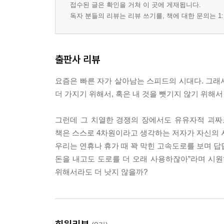
삼국지
접수된 글은 확인을 거쳐 이 곳에 게재됩니다.
독자 분들의 리뷰는 리뷰 쓰기를, 책에 대한 문의는 1:
인식의 확장
시련과 성숙
한계
시련의 조짐
출판사 리뷰
인생의 진로 1
요즘은 빠른 자가 살아남는 스피드의 시대다. 그래
인생의 진로 2
더 가지기 위해서, 혹은 내 것을 뺏기지 않기 위해서
세상의 틀
Net의 법칙
그런데 그 치열한 경쟁의 장에서도 유유자적 괴짜
자유인과자
책은 스스로 4차원이라고 생각하는 저자가 자신의 
간절한 마음
우리는 연휴나 휴가 때 꽉 막힌 고속도로를 보며 답
Net에서의 충돌
돈을 내고도 도로를 더 오래 사용하잖아”라며 시
Net과 운명
위해서라도 더 낫지 않을까?
작은 씨앗
민들레의 여행
무지의 벽
짬짜길