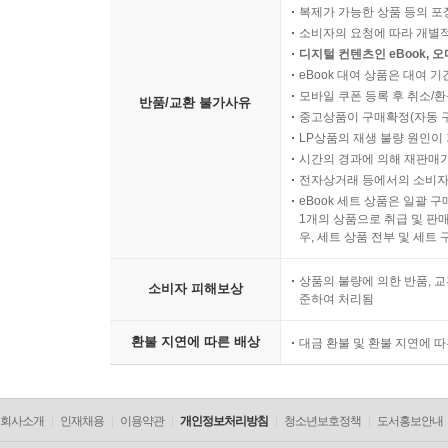
복제가 가능한 상품 등의 포장을 
소비자의 요청에 따라 개별
디지털 컨텐츠인 eBook, 
eBook 대여 상품은 대여 기
모바일 쿠폰 등록 후 취소/환
반품/교환 불가사유
중고상품이 구매확정(자동 
LP상품의 재생 불량 원인이 기
시간의 경과에 의해 재판매가
전자상거래 등에서의 소비자
eBook 세트 상품은 일괄 
1개의 상품으로 취급 및 판매
우, 세트 상품 전부 및 세트
상품의 불량에 의한 반품, 교
소비자 피해보상
준하여 처리됨
환불 지연에 따른 배상
대금 환불 및 환불 지연에 
회사소개
인재채용
이용약관
개인정보처리방침
청소년보호정책
도서홍보안내