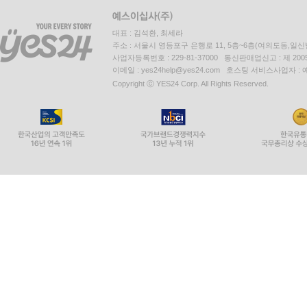
대표 : 김석환, 최세라
주소 : 서울시 영등포구 은행로 11, 5층~6층(여의도동,일신
사업자등록번호 : 229-81-37000 통신판매업신고 : 제 200
이메일 : yes24help@yes24.com 호스팅 서비스사업자 :
Copyright ⓒ YES24 Corp. All Rights Reserved.