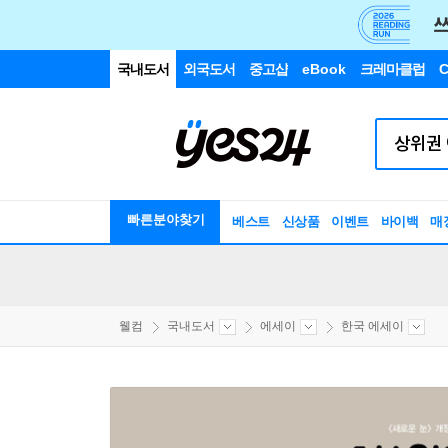
국내도서
외국도서
중고샵
eBook
크레마클럽
C
빠른분야찾기
베스트
신상품
이벤트
바이백
매
웰컴
국내도서
에세이
한국 에세이