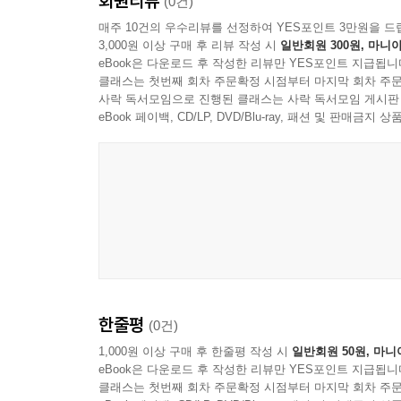
회원리뷰
(0건)
아이템
Net과 아이템
매주 10건의 우수리뷰를 선정하여 YES포인트 3만원을 드
3,000원 이상 구매 후 리뷰 작성 시
일반회원 300원, 마니아
Net을 움직이는 원리
eBook은 다운로드 후 작성한 리뷰만 YES포인트 지급됩니
50%의 기회 이론
클래스는 첫번째 회차 주문확정 시점부터 마지막 회차 주문
선택적 인식
사락 독서모임으로 진행된 클래스는 사락 독서모임 게시판
eBook 페이백, CD/LP, DVD/Blu-ray, 패션 및 판매금
보이지 않는 법칙
DNA의 선택
진실 1
진실 2
존재의 경계
존재감
존재에 대한 의문
나
복제 의식
한줄평
(0건)
1인칭 주인공 시점
1,000원 이상 구매 후 한줄평 작성 시
일반회원 50원, 마니
사띠
eBook은 다운로드 후 작성한 리뷰만 YES포인트 지급됩니
불확정성의 원리
클래스는 첫번째 회차 주문확정 시점부터 마지막 회차 주문
관찰자와 관찰대상