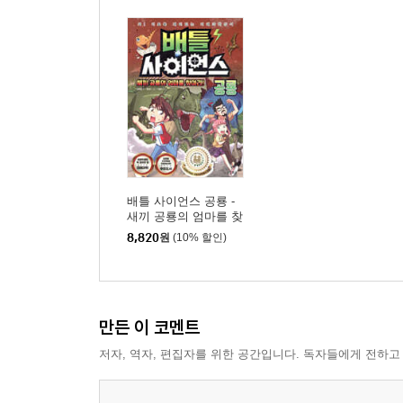
즐거운 성공
카르페 디엠
캐릭터 만들기
우리말
인간원리
차이
큰 사랑
큐피드의 화살
아쉬움을 남겨라
배틀 사이언스 공룡 -
새끼 공룡의 엄마를 찾
이기적 유전자
아라!
8,820
원
(10% 할인)
흔적
꿈에서도 일하는 사람들
걱정과 집착
Floccinaucinipilihilification
만든 이 코멘트
제로섬
저자, 역자, 편집자를 위한 공간입니다. 독자들에게 전하고
위기와 기회
인생 여행