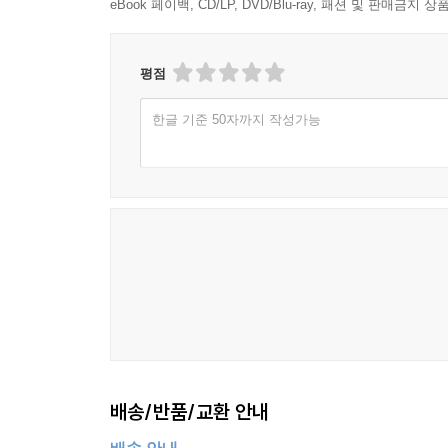
eBook 페이백, CD/LP, DVD/Blu-ray, 패션 및 판매금
꿈꾸는 자
사상적 우주
평점
의식의 진화
한글 기준 50자까지 작성가능
책을 마치면서
배송/반품/교환 안내