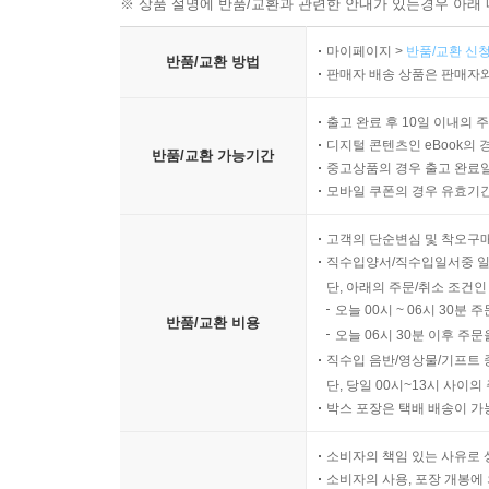
※ 상품 설명에 반품/교환과 관련한 안내가 있는경우 아래 
마이페이지 >
반품/교환 신청
반품/교환 방법
판매자 배송 상품은 판매자와
출고 완료 후 10일 이내의 
디지털 콘텐츠인 eBook의 
반품/교환 가능기간
중고상품의 경우 출고 완료일
모바일 쿠폰의 경우 유효기간(
고객의 단순변심 및 착오구
직수입양서/직수입일서중 일
단, 아래의 주문/취소 조건인
오늘 00시 ~ 06시 30분 
반품/교환 비용
오늘 06시 30분 이후 주문
직수입 음반/영상물/기프트 
단, 당일 00시~13시 사이
박스 포장은 택배 배송이 가
소비자의 책임 있는 사유로 
소비자의 사용, 포장 개봉에 