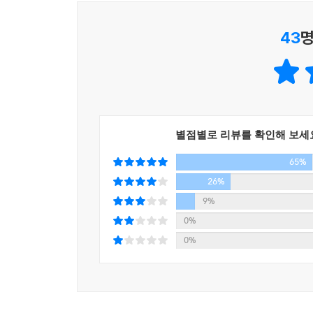
43
명
“지금 나에게 중요한 근육은 어떤 것일까”
걷기는 건강을 유지하는 최고의 방법
다나카 나오키를 찾아온 환자들 대부분은 수많은 
상태였다. 몸 어딘가가 아프다는 건 통증 그 이
따라다닌다. 그러므로 몸과 마음 중 어디 한 곳이 
별점별로 리뷰를 확인해 보세
아니다. 같은 걸음도 올바른 자세가 중요하다. 
65%
트레이닝을 해야 한다.
걷기는 전신 근육을 균형 있게 사용하고, 에너지는
26%
요통과 목 디스크 환자들의 통증 완화, 불면증과 우
9%
아니다. 일상을 방해하는 통증을 털어버리고 싶다면
0%
0%