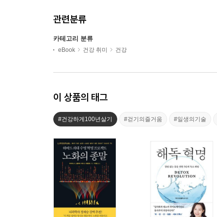
관련분류
카테고리 분류
eBook
건강 취미
건강
이 상품의 태그
#건강하게100년살기
#걷기의즐거움
#일생의기술