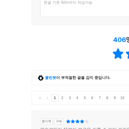
한글 기준 50자까지 작성가능
406
클린봇
이 부적절한 글을 감지 중입니다.
1
2
3
4
5
6
7
8
9
10
종이책
구매