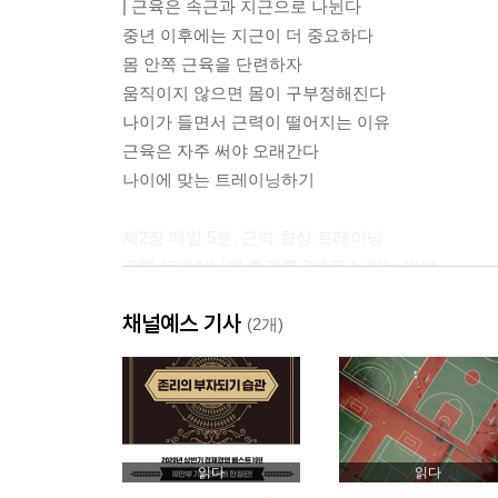
| 근육은 속근과 지근으로 나뉜다
중년 이후에는 지근이 더 중요하다
몸 안쪽 근육을 단련하자
움직이지 않으면 몸이 구부정해진다
나이가 들면서 근력이 떨어지는 이유
근육은 자주 써야 오래간다
나이에 맞는 트레이닝하기
제2장 매일 5분, 근력 향상 트레이닝
근력 트레이닝의 효과를 2배로 높이는 방법
| 노화와 비만을 방지할 수 있다 | 천천히 해야 효
채널예스 기사
생기면 강도나 횟수를 조절한다 | 근육에 따라 트
(2개)
30~60대의 근력 향상 트레이닝
| 트레이닝 전후 스트레칭 | 대둔근 트레이닝 | 대흉
70대 이상의 근력 향상 트레이닝
읽다
읽다
| 트레이닝 전후 스트레칭 | 햄스트링 트레이닝 | 