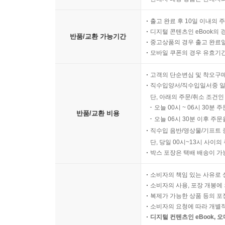
출고 완료 후 10일 이내의 
디지털 콘텐츠인 eBook의 
반품/교환 가능기간
중고상품의 경우 출고 완료일
모바일 쿠폰의 경우 유효기간(
고객의 단순변심 및 착오구
직수입양서/직수입일서중 일
단, 아래의 주문/취소 조건인
오늘 00시 ~ 06시 30분 
반품/교환 비용
오늘 06시 30분 이후 주문
직수입 음반/영상물/기프트 
단, 당일 00시~13시 사이
박스 포장은 택배 배송이 가
소비자의 책임 있는 사유로 
소비자의 사용, 포장 개봉에 
복제가 가능한 상품 등의 포장을 
소비자의 요청에 따라 개별
디지털 컨텐츠인 eBook, 