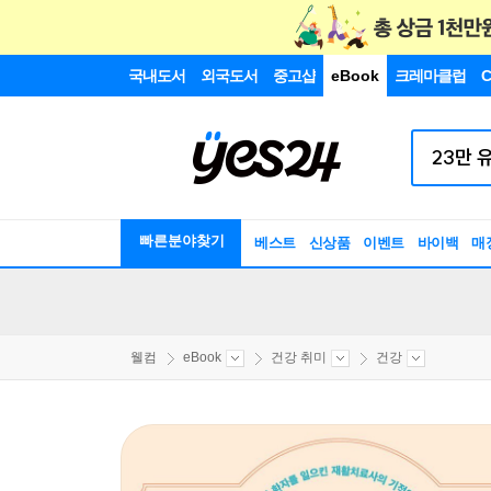
국내도서
외국도서
중고샵
eBook
크레마클럽
C
빠른분야찾기
베스트
신상품
이벤트
바이백
매
웰컴
eBook
건강 취미
건강