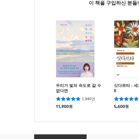
이 책을 구입하신 분
우리가 빛의 속도로 갈 수
싯다르타 - 
없다면
8
1,940건
11,900
원
5,600
원