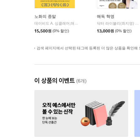
노화의 종말
해독 혁명
데이비드 A. 싱클레어,매슈 D. 러플랜트 공저/이한음 역
부키
닥터 라이블리(최지영) 저
|
15,500
원
(0% 할인)
13,000
원
(0% 할인)
검색 페이지에서 선택된 태그에 등록된 더 많은 상품을 확인해 
이 상품의 이벤트
(6개)