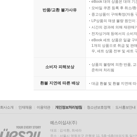
eBook 대여 상품은 대여 기
모바일 쿠폰 등록 후 취소/환
반품/교환 불가사유
중고상품이 구매확정(자동 
LP상품의 재생 불량 원인이 기
시간의 경과에 의해 재판매가
전자상거래 등에서의 소비자
eBook 세트 상품은 일괄 
1개의 상품으로 취급 및 판매
우, 세트 상품 전부 및 세트
상품의 불량에 의한 반품, 교
소비자 피해보상
준하여 처리됨
환불 지연에 따른 배상
대금 환불 및 환불 지연에 
회사소개
인재채용
이용약관
개인정보처리방침
청소년보호정책
도서홍보안내
대표 : 김석환, 최세라
주소 : 서울시 영등포구 은행로 11, 5층~6층(여의도동,일신