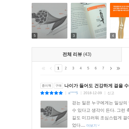
5
3
4
전체 리뷰
(43)
1
2
3
4
5
6
7
나이가 들어도 건강하게 걸을 수
종이책
구매
a****5
2018-12-09
신고
|
|
|
걷는 일은 누구에게는 일상의 
수 있다고 생각이 든다. 그런
길도 미끄러워 조심스럽게 걸어
었다....
더보기