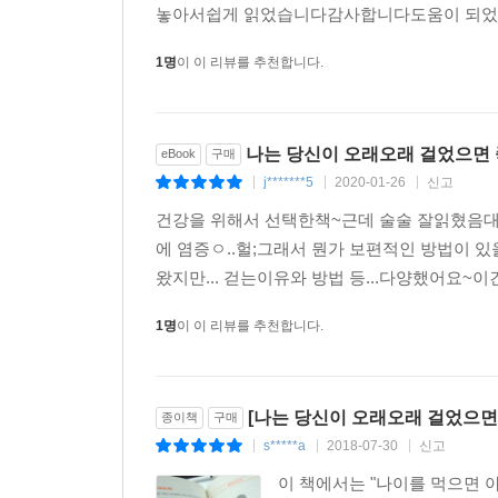
놓아서쉽게 읽었습니다감사합니다도움이 되었습
1명
이 이 리뷰를 추천합니다.
나는 당신이 오래오래 걸었으면
eBook
구매
j*******5
2020-01-26
신고
|
|
|
건강을 위해서 선택한책~근데 술술 잘읽혔음대
에 염증ㅇ..헐;그래서 뭔가 보편적인 방법이
왔지만... 걷는이유와 방법 등...다양했어요~이
1명
이 이 리뷰를 추천합니다.
[나는 당신이 오래오래 걸었으면
종이책
구매
s*****a
2018-07-30
신고
|
|
|
이 책에서는 "나이를 먹으면 