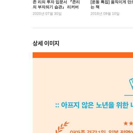
존 리의 투자 입문서 『존리
[운동 특집] 움직이게 만
의 부자되기 습관』 리커버
는 책
한정판 1위
2020년 07월 30일
2018년 09월 10일
제3장 근육별 근력 회복 트레이닝
약해진 부위를 집중적으로 관리하자
복근
상세 이미지
| 복근이 약해지는 이유 | 복근이 약해지면 나타나는 
배근
| 배근이 약해지는 이유 | 배근이 약해지면 나타나는
둔근
| 둔근이 약해지는 이유 | 둔근이 약해지면 나타나는 
하지근
| 하지근이 약해지는 이유 | 하지근이 약해지면 나타
흉근