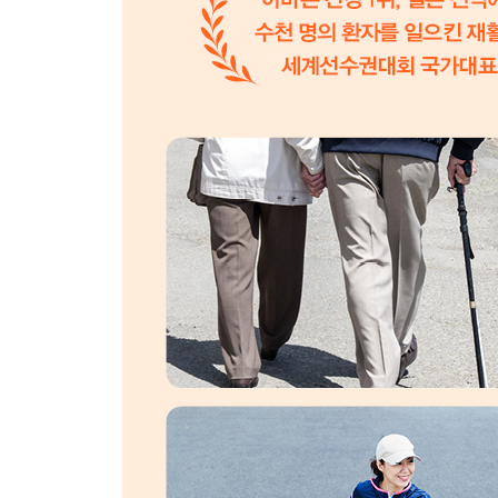
| 흉근이 약해지는 이유 | 흉근이 약해지면 나타나는
견완부 근육
| 견완부 근육이 약해지는 이유 | 견완부 근육이 약
제4장 요통과 무릎통증이 사라지는 트레이닝
허리가 무너지면 몸 전체가 무너진다
| 몸이 편해지면 요통이 온다 | 근근막성 요통과 자
다른 질환과 관련된 요통 | 허리에 부담을 덜어주는
무릎을 쭉 펴야 건강하다
| 중년 여성에게 자주 나타나는 무릎통증 | 왜 유
통풍은 아니다 | 구부리지 말고 되도록 펴자
평생 운동하려면 근육을 만들어라
| 운동 후 통증을 느끼기 쉬운 부위 | 통증이 완전
제5장 자세와 걷는 법을 교정하여 근육 만들기