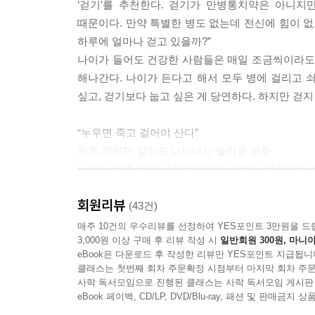
‘걷기’를 추천한다. 걷기가 만병통치약은 아니지
때문이다. 만약 특별한 병도 없는데 전신에 힘이 없
하루에 얼마나 걷고 있을까?”
나이가 들어도 건강한 사람들은 매일 조금씩이라도 
해나간다. 나이가 든다고 해서 모두 병에 걸리고 쇠
싶고, 걷기보다 눕고 싶은 게 당연하다. 하지만 걷지
“누우면 죽고 걸어야 산다”
하루 30분만 걸어도 나타나는 놀라운 변화
나이가 들면 등이 구부정해지고 어깨가 움츠러들고 
걸음걸이가 당당한 사람이 있다. 그들은 얼굴에 생
회원리뷰
높다. 이 말은 즉 노화로 인한 요통, 무릎통증, 비
(43건)
중년 이후에는 노화로 인한 근육 수축, 오래된 나쁜
매주 10건의 우수리뷰를 선정하여 YES포인트 3만원을 드
3,000원 이상 구매 후 리뷰 작성 시
일반회원 300원, 마니아
걸어도 피곤하고, 앉아 있어도 허리와 무릎이 아
eBook은 다운로드 후 작성한 리뷰만 YES포인트 지급됩니
효과가 없다면 만성에 들어선 것이다.
클래스는 첫번째 회차 주문확정 시점부터 마지막 회차 주문
허리와 무릎이 아픈 건 해당 부위의 근육이 제 
사락 독서모임으로 진행된 클래스는 사락 독서모임 게시판
않는다. 단지 굵기가 얇아지고 힘이 약해질 뿐이다.
eBook 페이백, CD/LP, DVD/Blu-ray, 패션 및 판매금