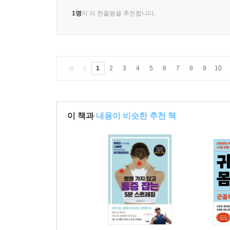
1명
이 이 한줄평을 추천합니다.
1
2
3
4
5
6
7
8
9
10
이 책과
내용이 비슷한 추천 책