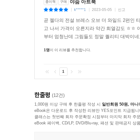
야숨 아트북
종이책
구매
k*****1
2023-05-05
신고
|
|
|
곧 젤다의 전설 브레스 오브 더 와일드 2편인 
고 나서 가격이 오른지라 약간 희열감도 ㅎㅎ 
부터 엄청난데 그림들도 정말 퀄리티 대박이네요
1명
이 이 리뷰를 추천합니다.
1
한줄평
(12건)
1,000원 이상 구매 후 한줄평 작성 시
일반회원 50원, 마니
eBook은 다운로드 후 작성한 리뷰만 YES포인트 지급됩니
클래스는 첫번째 회차 주문확정 시점부터 마지막 회차 주문
eBook 페이백, CD/LP, DVD/Blu-ray, 패션 및 판매금