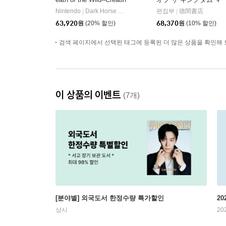
g a Champion
スタ-ワ-クス
Nintendo
Dark Horse Books
편집부
德間書店
|
|
63,920
원
(20% 할인)
68,370
원
(10% 할인)
검색 페이지에서 선택된 태그에 등록된 더 많은 상품을 확인해 
이 상품의 이벤트
(7개)
[분야별] 외국도서 한정수량 특가할인
20
상시
20