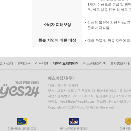
1개의 상품으로 취급 및 판매
우, 세트 상품 전부 및 세트
상품의 불량에 의한 반품, 교
소비자 피해보상
준하여 처리됨
환불 지연에 따른 배상
대금 환불 및 환불 지연에 
회사소개
인재채용
이용약관
개인정보처리방침
청소년보호정책
도서홍보안내
대표 : 김석환, 최세라
주소 : 서울시 영등포구 은행로 11, 5층~6층(여의도동,일신
사업자등록번호 : 229-81-37000 통신판매업신고 : 제 200
이메일 : yes24help@yes24.com 호스팅 서비스사업자 :
Copyright ⓒ YES24 Corp. All Rights Reserved.