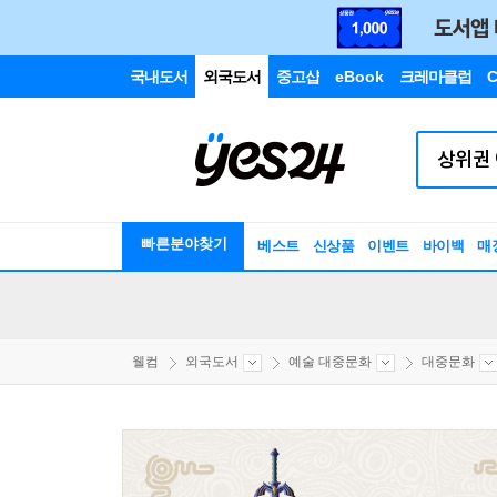
국내도서
외국도서
중고샵
eBook
크레마클럽
C
빠른분야찾기
베스트
신상품
이벤트
바이백
매
웰컴
외국도서
예술 대중문화
대중문화