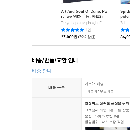
Art And Soul Of Dune: Pa
Spide
rt Two 영화 「듄: 파트2」
pider
공식 컨셉 아트북 (미국판)
e M
Tanya Lapointe
Insight Editions
|
로스 
1건
27,000
원
(70% 할인)
36,0
배송/반품/교환 안내
배송 안내
예스24 배송
배송 구분
배송비 : 무료배송
안전하고 정확한 포장을 위해 
고객님께 배송되는 모든 상품을
목적 : 안전한 포장 관리
촬영범위 : 박스 포장 작업