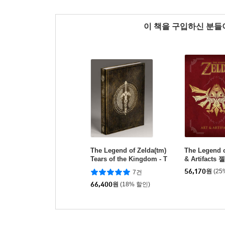
이 책을 구입하신 분
The Legend of Zelda(tm)
The Legend o
Tears of the Kingdom - T
& Artifact
he Complete Official Gui
식 영문 설정집
56,170
원
(25
7건
de: Collector's Edition
66,400
원
(18% 할인)