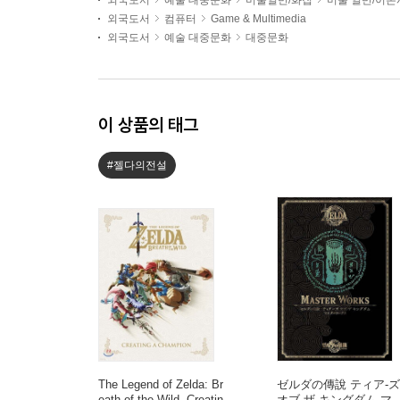
외국도서
예술 대중문화
미술일반/화집
미술 일반/이론
외국도서
컴퓨터
Game & Multimedia
외국도서
예술 대중문화
대중문화
이 상품의 태그
#젤다의전설
The Legend of Zelda: Br
ゼルダの傳說 ティア-ズ
eath of the Wild--Creatin
オブ ザ キングダム マ