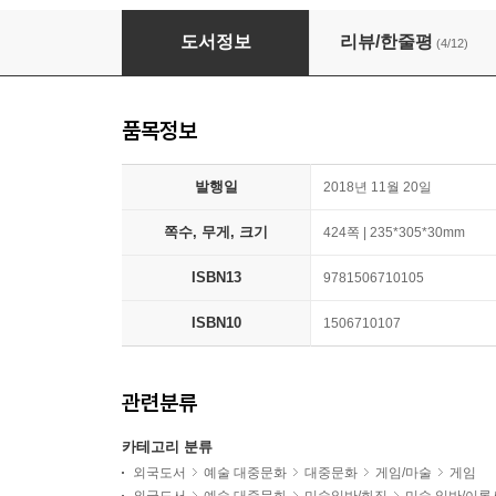
The Legend of Zelda: Breath of the Wild--Cr
도서정보
리뷰/한줄평
(4/12)
품목정보
발행일
2018년 11월 20일
쪽수, 무게, 크기
424쪽 | 235*305*30mm
ISBN13
9781506710105
ISBN10
1506710107
관련분류
카테고리 분류
외국도서
예술 대중문화
대중문화
게임/마술
게임