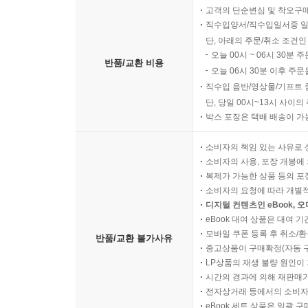
고객의 단순변심 및 착오구
직수입양서/직수입일서중 일
단, 아래의 주문/취소 조건인
오늘 00시 ~ 06시 30분 
반품/교환 비용
오늘 06시 30분 이후 주문
직수입 음반/영상물/기프트 
단, 당일 00시~13시 사이
박스 포장은 택배 배송이 가
소비자의 책임 있는 사유로 
소비자의 사용, 포장 개봉에 
복제가 가능한 상품 등의 포장을 
소비자의 요청에 따라 개별
디지털 컨텐츠인 eBook, 
eBook 대여 상품은 대여 기
모바일 쿠폰 등록 후 취소/환
반품/교환 불가사유
중고상품이 구매확정(자동 
LP상품의 재생 불량 원인이 기
시간의 경과에 의해 재판매가
전자상거래 등에서의 소비자
eBook 세트 상품은 일괄 