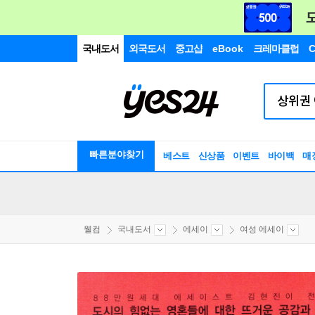
국내도서
외국도서
중고샵
eBook
크레마클럽
C
빠른분야찾기
베스트
신상품
이벤트
바이백
매
웰컴
국내도서
에세이
여성 에세이