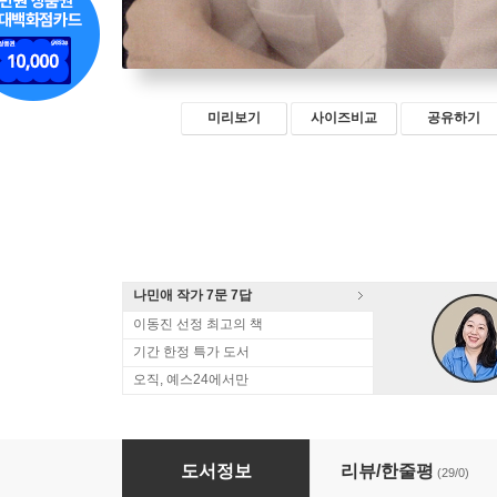
미리보기
사이즈비교
공유하기
나민애 작가 7문 7답
이동진 선정 최고의 책
기간 한정 특가 도서
오직, 예스24에서만
뜨겁게 안녕
도서정보
리뷰/한줄평
(29/0)