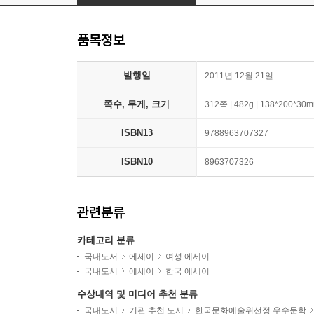
품목정보
발행일
2011년 12월 21일
쪽수, 무게, 크기
312쪽 | 482g | 138*200*30
ISBN13
9788963707327
ISBN10
8963707326
관련분류
카테고리 분류
국내도서
에세이
여성 에세이
국내도서
에세이
한국 에세이
수상내역 및 미디어 추천 분류
국내도서
기관 추천 도서
한국문화예술위선정 우수문학