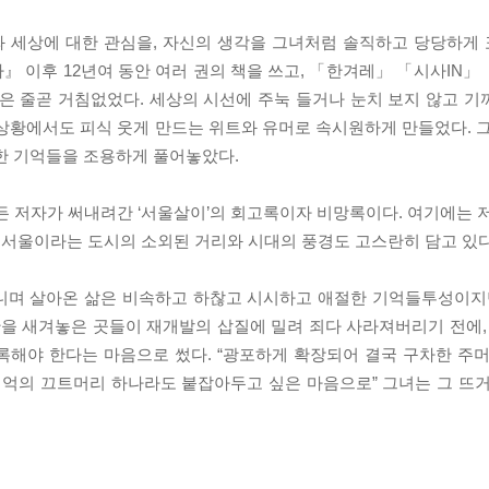
와 세상에 대한 관심을, 자신의 생각을 그녀처럼 솔직하고 당당하게
라』 이후 12년여 동안 여러 권의 책을 쓰고, 「한겨레」 「시사IN
은 줄곧 거침없었다. 세상의 시선에 주눅 들거나 눈치 보지 않고 
상황에서도 피식 웃게 만드는 위트와 유머로 속시원하게 만들었다. 
한 기억들을 조용하게 풀어놓았다.
든 저자가 써내려간 ‘서울살이’의 회고록이자 비망록이다. 여기에는 
에 서울이라는 도시의 소외된 거리와 시대의 풍경도 고스란히 담고 있다
니며 살아온 삶은 비속하고 하찮고 시시하고 애절한 기억들투성이지만
간을 새겨놓은 곳들이 재개발의 삽질에 밀려 죄다 사라져버리기 전에,
록해야 한다는 마음으로 썼다. “광포하게 확장되어 결국 구차한 주
기억의 끄트머리 하나라도 붙잡아두고 싶은 마음으로” 그녀는 그 뜨