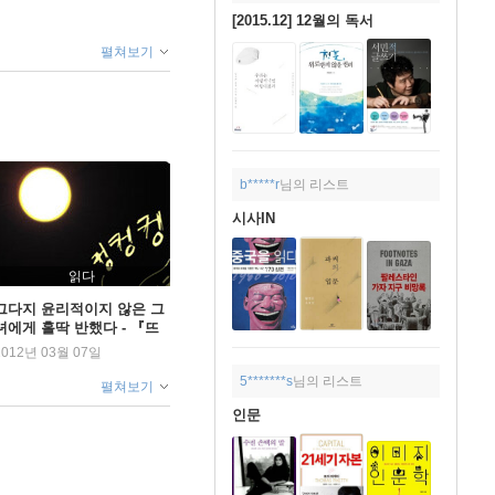
[2015.12] 12월의 독서
펼쳐보기
b*****r
님의 리스트
시사IN
읽다
그다지 윤리적이지 않은 그
녀에게 홀딱 반했다 - 『뜨
겁게 안녕』
2012년 03월 07일
5*******s
님의 리스트
펼쳐보기
인문