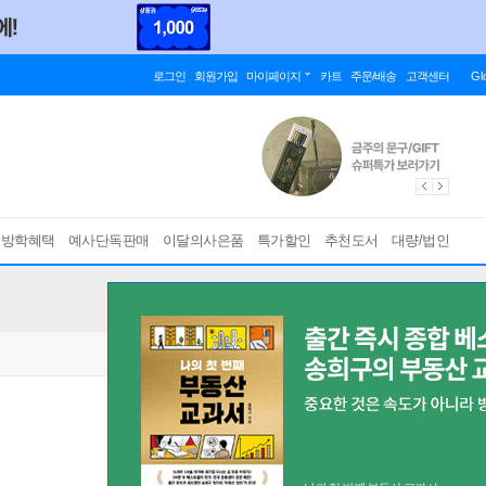
로그인
회원가입
마이페이지
카트
주문/배송
고객센터
Gl
름방학혜택
예사단독판매
이달의사은품
특가할인
추천도서
대량/법인