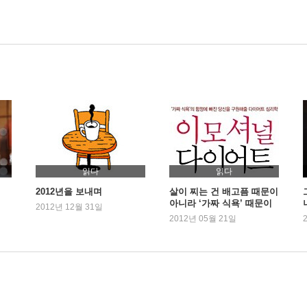
읽다
읽다
2012년을 보내며
살이 찌는 건 배고픔 때문이
아니라 ‘가짜 식욕’ 때문이
2012년 12월 31일
다. -『이모셔널 다이어트』
2012년 05월 21일