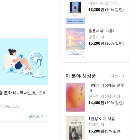
캐럴라인 냅 저/정지인 역
16,200
원
(10% 할인)
흔들려야, 마흔!
송효지 저
16,200
원
(10% 할인)
이 분야 신상품
더보기
나에게 다정해도 괜찮
아
철 문학회 - 독서노트, 스티
신은영,강신혜,주상희,윤근영,정현숙 저
14,400
원
(10% 할인)
년 08월 31일
펼쳐보기
1인칭 여자 시점
조세인 저
15,200
원
(5% 할인)