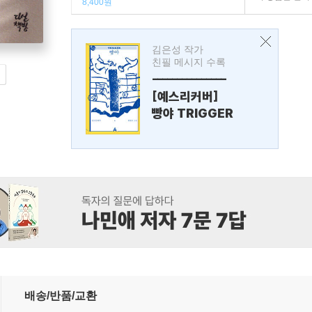
8,400원
김은성 작가
친필 메시지 수록
---------------
[예스리커버]
빵야 TRIGGER
배송/반품/교환