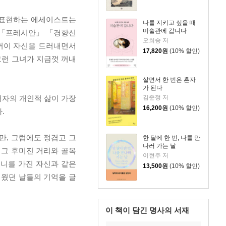
 표현하는 에세이스트는
나를 지키고 싶을 때
미술관에 갑니다
」 「프레시안」 「경향신
오희승 저
기꺼이 자신을 드러내면서
17,820
원
(10% 할인)
그런 그녀가 지금껏 꺼내
살면서 한 번은 혼자
가 된다
김준정 저
저자의 개인적 삶이 가장
16,200
원
(10% 할인)
.
, 그럼에도 정겹고 그
한 달에 한 번, 나를 만
나러 가는 날
 그 후미진 거리와 골목
이현주 저
머니를 가진 자신과 같은
13,500
원
(10% 할인)
거웠던 날들의 기억을 글
이 책이 담긴
명사의 서재