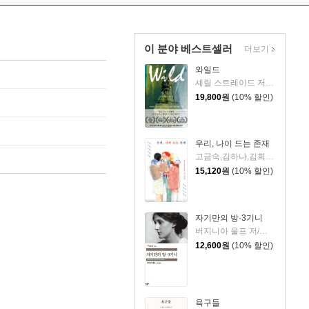
이 분야 베스트셀러
더보기
와일드
셰릴 스트레이드 저/우진하 역
19,800
원
(10% 할인)
우리, 나이 드는 존재
고금숙,김하나,김희경,송은혜,신혜우,윤정원,이라영,정수윤,정희진 저
15,120
원
(10% 할인)
자기만의 방·3기니
버지니아 울프 저/이미애 역
12,600
원
(10% 할인)
욕구들