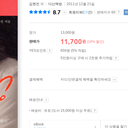
김현진
저
다산책방
2011년 12월 21일
8.7
회원리뷰(
29
건)
판매지수 60
베
정가
13,000원
11,700
원
판매가
(10% 할인)
YES포인트
650원 (5% 적립)
5만원이상 구매 시 2천원 추가적립
결제혜택
카드/간편결제 혜택을 확인하세요
배송안내
배송비 : 유료 (도서 15,000원 이상 무료)
eBook
이 상품을 팔기