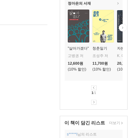
정아은의 서재
"살아가겠다"
청춘일기
자본론 1 (상
고병권 저
조성주 저
K. 마르크스 저/김수행 역
12,600
원
11,700
원
20,700
원
10
%
10
%
10
%
1
/1
이 책이 담긴
리스트
더보기
s*****l
님의 리스트