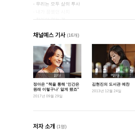
- 우리는 모두 삶의 투사
- 내가 꿈꿨던 사치
- 참아야 얻는 것
- 폐허가 된 왕십리 그 거리
채널예스 기사
(16개)
서울의 달 아래, 당신과 나의 이야기
- 달동네 대장
- 불쌍한 계절
- 유령의 골목
- 시한부 파라다이스
읽다
읽다
- 히스클리프, 아니 검둥이
정아은 “책을 통해 ‘인간은
김현진의 도서관 예찬
원래 이렇구나’ 알게 됐죠”
- 꽁꽁 언 날에 만난 할머니
2013년 12월 24일
2017년 09월 29일
- 신혼부부 습격
- 홍보관 착각
- 성동경찰서 추억
- 옥수동 여왕님들
저자 소개
(1명)
- 이제는 사라진 그 언덕, 그 집들