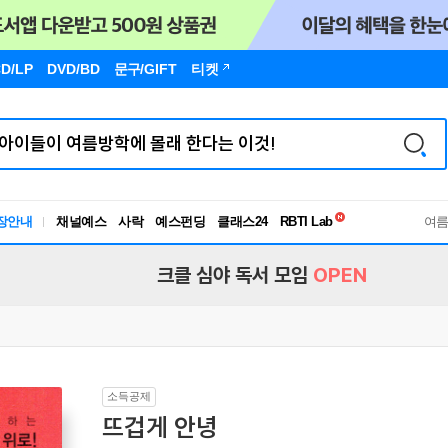
D/LP
DVD/BD
문구
/GIFT
티켓
독서유형검사
RBTI Lab
장안내
채널예스
사락
예스펀딩
클래스24
독서유형검사
여
크클 심야 독서 모임
OPEN
소득공제
뜨겁게 안녕