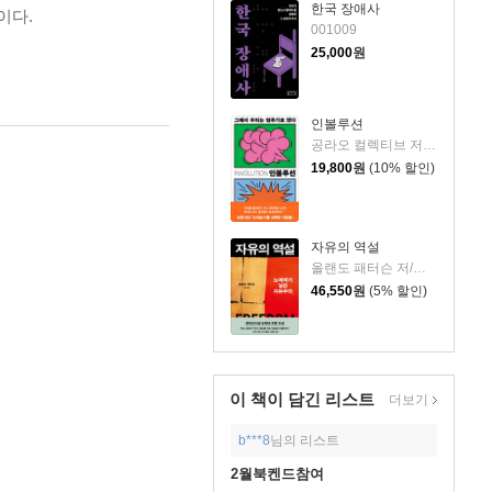
한국 장애사
이다.
001009
25,000
원
인볼루션
공라오 컬렉티브 저/홍명교 역
19,800
원
(10% 할인)
자유의 역설
올랜도 패터슨 저/김혁 역
46,550
원
(5% 할인)
이 책이 담긴
리스트
더보기
b***8
님의 리스트
2월북켄드참여