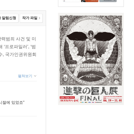
 알림신청
작가 파일
력범죄 사건 및 미
‘프로파일러’, ‘범
수, 국가인권위원회
펼쳐보기
시절에 있었죠"