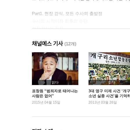
Part1. 현장 감식, 모든 수사의 출발점
수사의 시작이자 최후의 수단
현장감식의 절차
현장보존/청취/둘러보기/증거의 발견과 기록/증거 
채널예스 기사
(12개)
Part2. 지문, 감춰진 범죄자의 흔적
두 얼굴을 가진 증거, 지문
지문 증거가 내포한 위험성
지문이 만들어낸 누명, 브랜든 메이필드 사건
지문에 미친 여자, 김재원 경위
읽다
읽다
지문 감식의 탄생
표창원 “범죄자로 태어나는
3대 영구 미제 사건 ‘개
사람은 없어”
소년 실종 사건’을 기억
다양한 지문 감식 기법
요?
2015년 04월 15일
2013년 03월 26일
분말법/닌히드린/시아노아크릴레이트
◆CSI를 탄생시킨 과학수사 실패 사례2
오 제이 심슨 사건