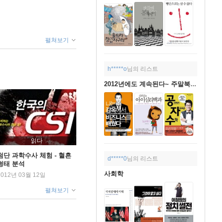
펼쳐보기
h*****o
님의 리스트
2012년에도 계속된다~ 주말북켄드 1월~
읽다
첨단 과학수사 체험 - 혈흔
d*****0
님의 리스트
형태 분석
사회학
2012년 03월 12일
펼쳐보기