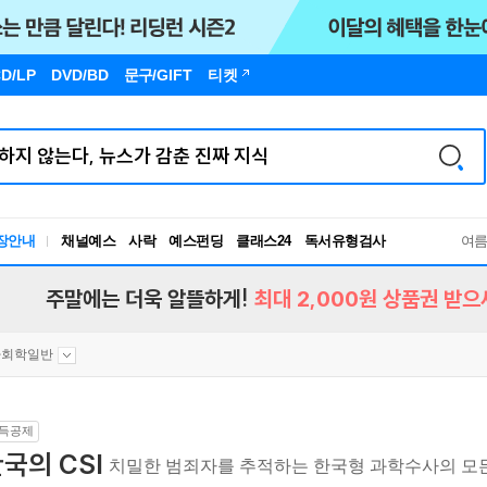
D/LP
DVD/BD
문구
/GIFT
티켓
장안내
채널예스
사락
예스펀딩
클래스24
독서유형검사
여
RBTI Lab
독서유형검사
주말에는 더욱 알뜰하게!
최대 2,000원 상품권 받으
사회학일반
득공제
국의 CSI
치밀한 범죄자를 추적하는 한국형 과학수사의 모