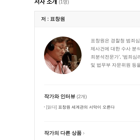
저자 소개
(1명)
한밤의 비명 / 유력한 용의자, 오 제이 심슨 / 뜻밖의
저 :
표창원
Part3. DNA, 살인자의 또 다른 얼굴
과학수사의 혁명, DNA의 등장
DNA, 최초로 사건을 해결하다
표창원은 경찰청 범죄심
한국에 도입된 DNA 수사 기법
제사건에 대한 수사 분석
DNA로 범인을 검거하는 과정
죄분석전문가’, ‘범죄
신체조직이 포함된 증거물 발견/증거물 이동 과정의 
및 법무부 자문위원 등을 
DNA 지문, DNA 프로파일링
DNA 데이터베이스
DNA, 무고한 시민의 누명을 풀어주다
한국 DNA 수사의 현실
작가와 인터뷰
(2개)
성폭력범의 DNA를 확보하는 ‘성폭력 키트’
[읽다]
표창원 세계관의 서막이 오른다
최악의 현장에서 빚어낸 최고의 기술
part4. 혈흔 형태 분석, 범죄 상황의 생생한 증언
작가의 다른 상품
혈흔 형태 분석의 역사