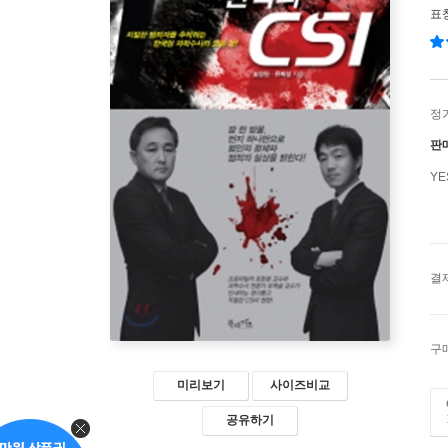
표
정
판
Y
결
구
미리보기
사이즈비교
공유하기