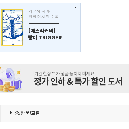
김은성 작가
친필 메시지 수록
---------------
[예스리커버]
빵야 TRIGGER
배송/반품/교환