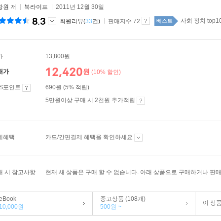
창원
저
북라이프
2011년 12월 30일
8.3
사회 정치 top1
회원리뷰(
33
건)
판매지수 72
베스트
가
13,800원
12,420
원
매가
(10% 할인)
ES포인트
690원 (5% 적립)
5만원이상 구매 시 2천원 추가적립
제혜택
카드/간편결제 혜택을 확인하세요
매 시 참고사항
현재 새 상품은 구매 할 수 없습니다. 아래 상품으로 구매하거나 판매
eBook
중고상품 (108개)
이 상
10,000원
500원 ~