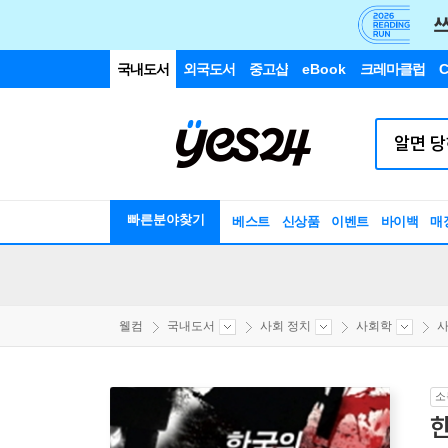
국내도서
외국도서
중고샵
eBook
크레마클럽
C
빠른분야찾기
베스트
신상품
이벤트
바이백
매
웰컴
국내도서
사회 정치
사회학
소
한