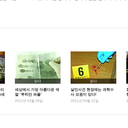
수집/현장 감식의 종결
읽다
읽다
구리
세상에서 가장 아름다운 색
살인사건 현장에는 과학수
하세
깔 ‘루히만 퍼플’
사 요원이 있다!
2012년 03월 29일
2012년 03월 22일