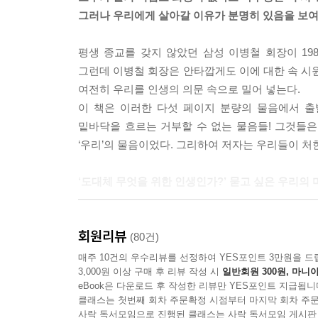
신은 벌을 주시는 분이 아닙니다. 적어도 현세에서
그러나 우리에게 살아갈 이유가 분명히 있음을 보여
흔히 신은 상선벌악 인간의 행위에 보응하는 것으로
다고 보는 것이 정설입니다. 현세에서 그 중간평가가
평생 종교를 갖지 않았던 삼성 이병철 회장이 19
왜 그럴까요? 그 죄인 또는 악한 사람에게 회개(또
그런데 이병철 회장은 안타깝게도 이에 대한 속 시원
것이 있으니 언젠가 양심의 가책을 느끼고 마음을 고쳐
여전히 우리를 인생의 의문 속으로 밀어 넣는다.
람이 부귀영화를 누리는 사례는 대체 뭔가?〉중에서(1
이 책은 이러한 다섯 페이지 분량의 물음에서 출
밑바닥을 흐르는 거부할 수 없는 물음들! 그것들은 
흔히 꿈의 로드맵을 그려야 한다고들 말합니다. 나는
‘우리’의 물음이었다. 그리하여 저자는 우리들이 처
라고 이름 붙이고 싶습니다. 이는 꿈에 농약도 주고
하면 꿈이 이루어질 확률은 높아질 수 있겠지요. 하
‘도대체 무엇을 위한 인생인가?’ 묻고 싶은 우리의
의 이상 등.
이런 이유로 나는 꿈의 ‘유기농법’ 내지 ‘태평농법
차동엽 신부는 종교인이지만 밀리언셀러 《무지개 원
로만 경합하고 상생하면서 열매를 맺도록 말입니다.
회원리뷰
그는 이 시대 사람들이 마음속 깊은 곳에 묻어두
(80건)
들에게 자연의 환상적인 풍미를 선사할 것입니다.
작정했다. 24년 전 삼성그룹의 창업자 이병철 회장
매주 10건의 우수리뷰를 선정하여 YES포인트 3만원을 드
3,000원 이상 구매 후 리뷰 작성 시
일반회원 300원, 마니아
모두에게 ‘희망’을 주고 싶다는 것.
---〈15-2 Real Q 꿈을 향해 달려가지만, 꿈은 자꾸 도
eBook은 다운로드 후 작성한 리뷰만 YES포인트 지급됩니
‘한번 태어난 인생, 왜 이렇게 힘들고 아프고 고통
클래스는 첫번째 회차 주문확정 시점부터 마지막 회차 주문
못할까?’ ‘이 세상에 신이 있다면 대체 어디에 숨어 
사락 독서모임으로 진행된 클래스는 사락 독서모임 게시판