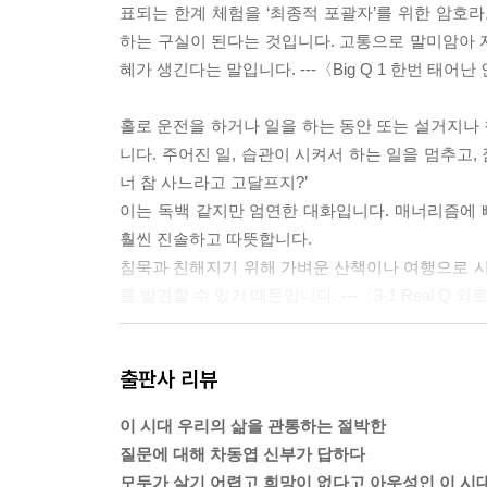
표되는 한계 체험을 ‘최종적 포괄자’를 위한 암호라
하는 구실이 된다는 것입니다. 고통으로 말미암아 
혜가 생긴다는 말입니다. ---〈Big Q 1 한번 태
홀로 운전을 하거나 일을 하는 동안 또는 설거지나 
니다. 주어진 일, 습관이 시켜서 하는 일을 멈추고,
너 참 사느라고 고달프지?’
이는 독백 같지만 엄연한 대화입니다. 매너리즘에 빠
훨씬 진솔하고 따뜻합니다.
침묵과 친해지기 위해 가벼운 산책이나 여행으로 시
를 발견할 수 있기 때문입니다. ---〈3-1 Real 
‘이런 천하의 나쁜 놈’들에게 벼락을 내리시지 않는
출판사 리뷰
‘의로운 분노’는 옳습니다.
고집스럽게 성실의 법칙을 따라 사는 노력파보다 
이 시대 우리의 삶을 관통하는 절박한
니다.
질문에 대해 차동엽 신부가 답하다
만일 신이 있다면 왜 이런 어거지가 용납될 수 있을
모두가 살기 어렵고 희망이 없다고 아우성인 이 시대