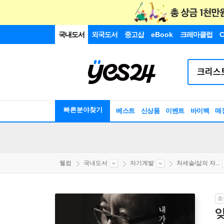
국내도서
외국도서
중고샵
eBook
크레마클럽
C
빠른분야찾기
베스트
신상품
이벤트
바이백
매
웰컴
국내도서
자기계발
처세술/삶의 자...
소