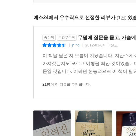
예스24에서 우수작으로 선정한 리뷰가
(1건)
있습
무덤에 질문을 묻고, 가슴에
종이책
주간우수작
j***o
2012-03-04
신고
|
|
|
이 책을 덮은 지 보름이 지났습니다. 지난주에
가져갔는지도 모르고 여행을 떠난 것이었습니다.
문일 것입니다. 어쩌면 본능적으로 이 책이 필
21명
이 이 리뷰를 추천합니다.