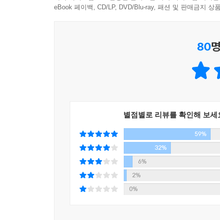
근본적 물음 15가지와 거기서 파생된 동시대인들의
eBook 페이백, CD/LP, DVD/Blu-ray, 패션 및 판매금
각각 Big Q와 Real Q라 이름 붙여 구성하였다.
80
명
별점별로 리뷰를 확인해 보세
59%
32%
6%
2%
0%