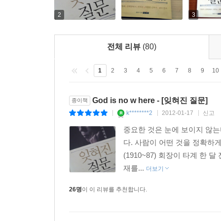
2
3
전체 리뷰
(80)
1
2
3
4
5
6
7
8
9
10
God is no w here - [잊혀진 질문]
종이책
k********2
2012-01-17
신고
|
|
|
중요한 것은 눈에 보이지 않는
다. 사람이 어떤 것을 정확하게 
(1910~87) 회장이 타계 한
재를...
더보기
26명
이 이 리뷰를 추천합니다.