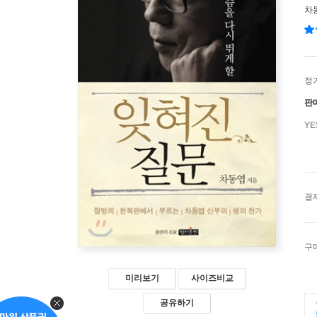
차
정
판
Y
결
구
미리보기
사이즈비교
공유하기