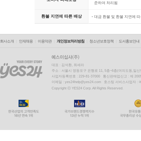
준하여 처리됨
환불 지연에 따른 배상
대금 환불 및 환불 지연에 
회사소개
인재채용
이용약관
개인정보처리방침
청소년보호정책
도서홍보안내
대표 : 김석환, 최세라
주소 : 서울시 영등포구 은행로 11, 5층~6층(여의도동,일신
사업자등록번호 : 229-81-37000 통신판매업신고 : 제 200
이메일 : yes24help@yes24.com 호스팅 서비스사업자 :
Copyright ⓒ YES24 Corp. All Rights Reserved.