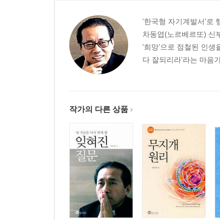
BigQ 13 자유로운 마음으로 살 수 있는 방법이 있나
BigQ 14 천국과 지옥이 우리 인생에 무슨 의미가 
'한국형 자기계발서'로
BigQ 15 지구의 종말이 오긴 오는 걸까?
차동엽(노르베르또) 신부
15-1 RealQ 모든 것을 포기하고 싶은 좌절의 순간
'희망'으로 점철된 인생
15-2 RealQ 꿈을 향해 달려가지만, 꿈은 자꾸 
다 잘되리라'라는 마음가짐
에필로그 추격전에 나선 형사처럼
작가의 다른 상품