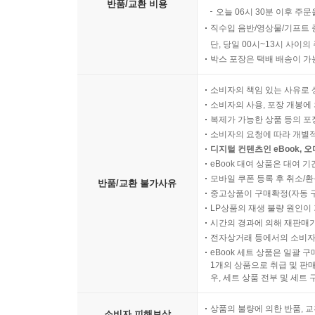
반품/교환 비용
오늘 06시 30분 이후 주문
직수입 음반/영상물/기프트 
단, 당일 00시~13시 사이
박스 포장은 택배 배송이 가
소비자의 책임 있는 사유로 
소비자의 사용, 포장 개봉에 
복제가 가능한 상품 등의 포장을 
소비자의 요청에 따라 개별
디지털 컨텐츠인 eBook, 
eBook 대여 상품은 대여 기
모바일 쿠폰 등록 후 취소/환
반품/교환 불가사유
중고상품이 구매확정(자동 
LP상품의 재생 불량 원인이 기
시간의 경과에 의해 재판매가
전자상거래 등에서의 소비자
eBook 세트 상품은 일괄 
1개의 상품으로 취급 및 판매
우, 세트 상품 전부 및 세트
상품의 불량에 의한 반품, 교
소비자 피해보상