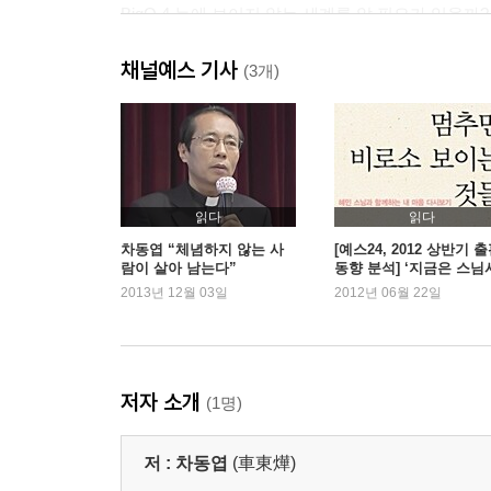
BigQ 4 눈에 보이지 않는 세계를 알 필요가 있을까?
4-1 Real Q 기도는 어떻게 하는 건가요?
채널예스 기사
4-2 Real Q 어려운 일이 생겼을 때만 하는 ‘얌체
(3개)
BigQ 5 악한 사람이 부귀영화를 누리는 사례는 대체
BigQ 6 극단적인 가치관을 가진 사람들을 어떻게 
BigQ 7 우리나라는 종교가 번창한데 사회 문제는 
PART 3 내 인생의 비밀코드
읽다
읽다
BigQ 8 이 세상에 신이 있다면 대체 어디에 숨어 있
차동엽 “체념하지 않는 사
[예스24, 2012 상반기 
람이 살아 남는다”
동향 분석] ‘지금은 스님
BigQ 9 신이 이 세상을 창조했다는 증거가 있나?
대’ 100위내 스님 저서가
2013년 12월 03일
2012년 06월 22일
9-1 RealQ 내가 사는 이유를 찾을 방법이 있을까요
권, 왜 인기일까?
BigQ 10 창조와 진화에 관한 생각은 영원히 평행선
BigQ 11 과학이 더 발달하면 세상이 완전히 달라질
저자 소개
(1명)
PART 4 피할 수 없는 물음
BigQ 12 악인의 길과 선인의 길은 미리 정해져 있나
저 :
차동엽
(車東燁)
12-1 Real Q 다 용서하면 행복해진다고요? ,