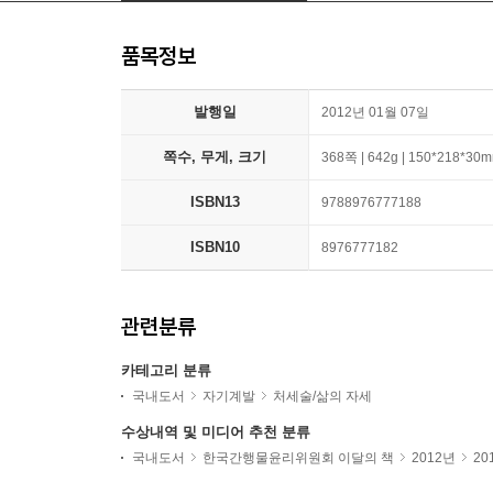
품목정보
발행일
2012년 01월 07일
쪽수, 무게, 크기
368쪽 | 642g | 150*218*30
ISBN13
9788976777188
ISBN10
8976777182
관련분류
카테고리 분류
국내도서
자기계발
처세술/삶의 자세
수상내역 및 미디어 추천 분류
국내도서
한국간행물윤리위원회 이달의 책
2012년
20