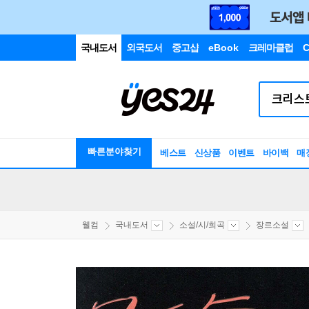
국내도서
외국도서
중고샵
eBook
크레마클럽
C
빠른분야찾기
베스트
신상품
이벤트
바이백
매
웰컴
국내도서
소설/시/희곡
장르소설