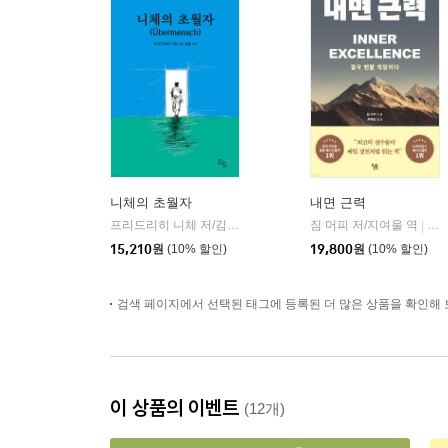
니체의 초월자
내면 근력
프리드리히 니체 저/김철 편역
히읏
짐 머피 저/지여울 역
윌북(
|
|
15,210
원
(10% 할인)
19,800
원
(10% 할인)
검색 페이지에서 선택된 태그에 등록된 더 많은 상품을 확인해 
이 상품의 이벤트
(12개)