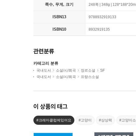
쪽수, 무게, 크기
248쪽 | 348g | 128*188*20
ISBN13
9788932919133
ISBN10
8932919135
관련분류
카테고리 분류
국내도서
소설/시/희곡
장르소설
SF
국내도서
소설/시/희곡
프랑스소설
이 상품의 태그
#크레마클럽에있어요
#고양이
#상상력
#고양이