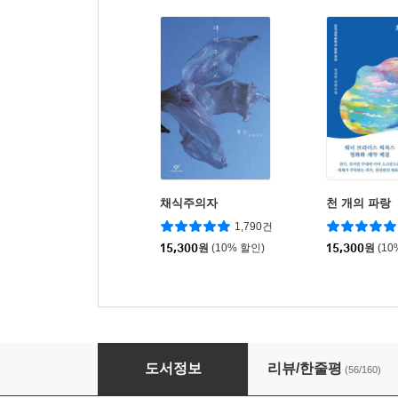
채식주의자
천 개의 파랑
1,790건
15,300
원
(10% 할인)
15,300
원
(10
고양이 2
도서정보
리뷰/한줄평
(56/160)