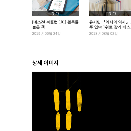
읽다
읽다
[예스24 북클럽 101] 완독률
유시민 『역사의 역사』, 
높은 책
주 연속 1위로 장기 베스
셀러 입지
2019년 06월 24일
2018년 08월 02일
상세 이미지