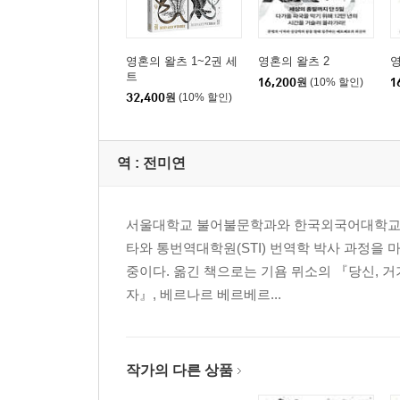
영혼의 왈츠 1~2권 세
영혼의 왈츠 2
영
트
16,200
원
(10% 할인)
1
32,400
원
(10% 할인)
역 :
전미연
서울대학교 불어불문학과와 한국외국어대학교 통
타와 통번역대학원(STI) 번역학 박사 과정을
중이다. 옮긴 책으로는 기욤 뮈소의 『당신, 거
자』, 베르나르 베르베르...
작가의 다른 상품