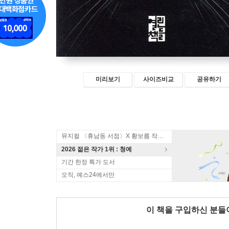
미리보기
사이즈비교
공유하기
뮤지컬 〈휴남동 서점〉X 황보름 작가 북토크
2026 젊은 작가 1위 : 청예
기간 한정 특가 도서
오직, 예스24에서만
이 책을 구입하신 분