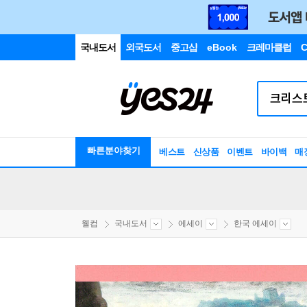
국내도서
외국도서
중고샵
eBook
크레마클럽
C
빠른분야찾기
베스트
신상품
이벤트
바이백
매
웰컴
국내도서
에세이
한국 에세이