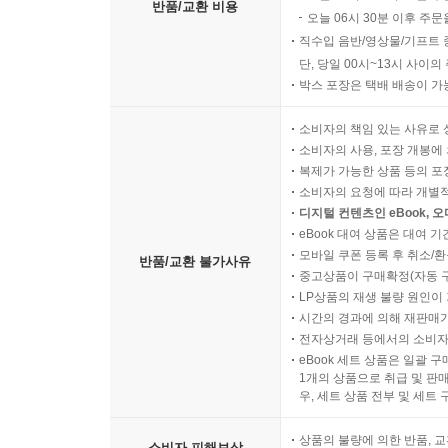
반품/교환 비용
오늘 06시 30분 이후 주문
직수입 음반/영상물/기프트 
단, 당일 00시~13시 사이
박스 포장은 택배 배송이 가
소비자의 책임 있는 사유로 
소비자의 사용, 포장 개봉에 
복제가 가능한 상품 등의 포장을 
소비자의 요청에 따라 개별
디지털 컨텐츠인 eBook, 
eBook 대여 상품은 대여 기
모바일 쿠폰 등록 후 취소/환
반품/교환 불가사유
중고상품이 구매확정(자동 
LP상품의 재생 불량 원인이 기
시간의 경과에 의해 재판매가
전자상거래 등에서의 소비자
eBook 세트 상품은 일괄 
1개의 상품으로 취급 및 판매
우, 세트 상품 전부 및 세트
상품의 불량에 의한 반품, 교
소비자 피해보상