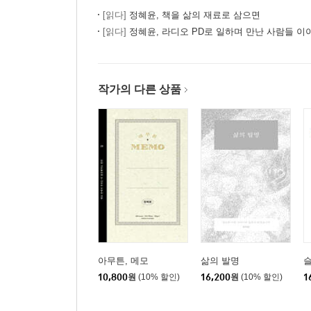
[읽다]
정혜윤, 책을 삶의 재료로 삼으면
‘뜻밖의 좋은 일’을 가져다준 책의 목록
[읽다]
정혜윤, 라디오 PD로 일하며 만난 사람들 이
작가의 다른 상품
아무튼, 메모
삶의 발명
슬
10,800
원
(10% 할인)
16,200
원
(10% 할인)
1