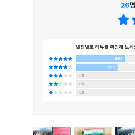
26
명
“당신과 함께 힘을 내고 싶다”
저자는 몇년 전 쿄오또에서 만난 한 회사원을 떠
회사원의 눈빛에는 어떤 간절함이 엿보였다. 그 순
것을 눈치”(33면)채고, 정혜윤의 세심하고 예리
하고 있”(35면)다는 걸 놓치지 않고 포착한다. 어
별점별로 리뷰를 확인해 보세
우리에겐 “또 많은 날들이 필요할 것이”라는 것, 
54%
그것을 포기하지 않기를” 바란다는 것, “세상은 따뜻한
46%
“우리에게 한가지 좋은 일이 생기기 위해서”(27면
0%
인생에 ‘뜻밖의 좋은 일’을 가져다준 비밀스러운 책의 
0%
0%
나와 세상 사이의 연결고리는 늘 책이었다. 나는 
고통스러운 사랑을 갖가지 아름다움으로 바꿔놓은
가루에 의지하면서 혼란스러운 마음을 추스르고, 스
품고, 슬픔을 잠으로 바꾸고, 꿈을 꿨다. (…)
지금도 책은 내 머리 위에서 펄럭거리면서 날갯짓