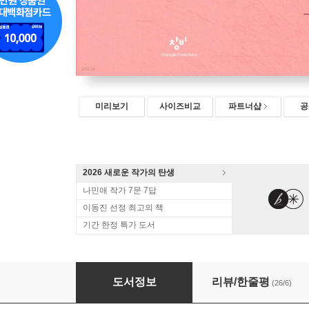
미리보기
사이즈비교
파트너샵
공
2026 새로운 작가의 탄생
나민애 작가 7문 7답
이동진 선정 최고의 책
기간 한정 특가 도서
뜻밖의 좋은 일
도서정보
리뷰/한줄평
(26/6)