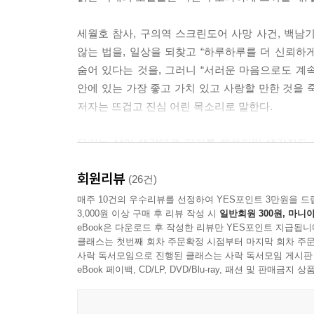
세월호 참사, 구의역 스크린도어 사망 사건, 백남기
않는 법을, 일상을 되찾고 “하루하루를 더 신뢰하게
숨어 있다는 것을, 그러니 “서러운 마음으로도 계속
안에 있는 가장 좋고 가치 있고 사랑할 만한 것을 
저자는 뜨겁고 진심 어린 목소리로 말한다.
우리는 삶이 생각대로 되기를 원하지만 생각지도 못
즐거웠다. 아름다운 것을 봤기 때문이다. 우리는 그
회원리뷰
오래가는 기쁨으로 만들어볼 수도 있다. 책 읽기에
(26건)
하는 것이 아니라 책을 살아내려고 하면서, 마치
매주 10건의 우수리뷰를 선정하여 YES포인트 3만원을 드
3,000원 이상 구매 후 리뷰 작성 시
일반회원 300원, 마니아
일시적인 기쁨을 오래가는 기쁨으로, 우연을 필연으로 
eBook은 다운로드 후 작성한 리뷰만 YES포인트 지급됩니
클래스는 첫번째 회차 주문확정 시점부터 마지막 회차 주문
우리 삶의 이야기는 책을 덮고 나서 시작된다. 책
사락 독서모임으로 진행된 클래스는 사락 독서모임 게시판
속에서다. 책을 읽으면서 머릿속에서나 가능했던 
eBook 페이백, CD/LP, DVD/Blu-ray, 패션 및 판매금
놀라움을 기다리면서 책을 읽는 것이다. 그중에는 내 