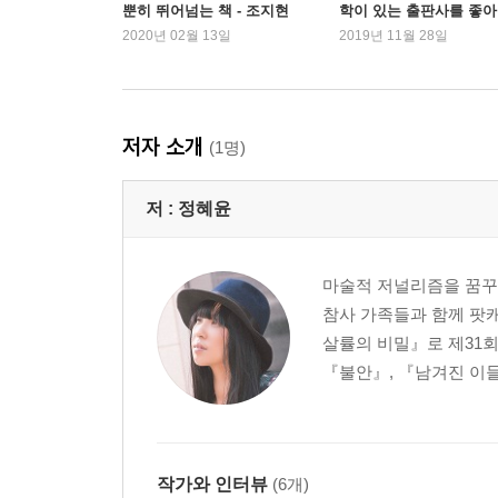
뿐히 뛰어넘는 책 - 조지현
학이 있는 출판사를 좋
편
니다 – 고수리 편
2020년 02월 13일
2019년 11월 28일
3장 사랑과 우정
고독한 셀프테라피가 아니라면
너 없는 나는 뭘까?
내가 나일 때 나는 너다
저자 소개
(1명)
내 사랑이 알면 슬퍼할 거야
왜 내가 온 세상의 짐을 짊어져야 해?
저 :
정혜윤
고통스러운 사랑
4장 어떻게 살 것인가
마술적 저널리즘을 꿈꾸는
처신을 잘한다는 것에 대하여
참사 가족들과 함께 팟캐
누구나 한번만 산다면?
살률의 비밀』로 제31회
넌 알아? 어떻게 살아야 하는지?
『불안』, 『남겨진 이들
내가 그토록 사랑하는 세상을 잃어버렸으니
이제는 길을 잃고 싶지 않다
마지막 이야기는 아닌
작가와 인터뷰
(6개)