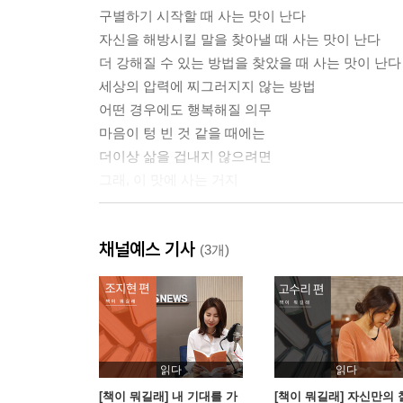
구별하기 시작할 때 사는 맛이 난다
자신을 해방시킬 말을 찾아낼 때 사는 맛이 난다
더 강해질 수 있는 방법을 찾았을 때 사는 맛이 난다
세상의 압력에 찌그러지지 않는 방법
어떤 경우에도 행복해질 의무
마음이 텅 빈 것 같을 때에는
더이상 삶을 겁내지 않으려면
그래, 이 맛에 사는 거지
2장 자아
채널예스 기사
자신을 지키는 최고의 기술, 약해지지 않는 것
(3개)
위로받을 수 없다면
자기기만에서 풀려나기
자기해방
자기집착을 버리기
자기 자신에 대해 말하기
읽다
읽다
중요한 게 없다면 지킬 것이 없단다
[책이 뭐길래] 내 기대를 가
[책이 뭐길래] 자신만의 