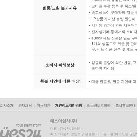
모바일 쿠폰 등록 후 취소/환
반품/교환 불가사유
중고상품이 구매확정(자동 
LP상품의 재생 불량 원인이 기
시간의 경과에 의해 재판매가
전자상거래 등에서의 소비자
eBook 세트 상품은 일괄 
1개의 상품으로 취급 및 판매
우, 세트 상품 전부 및 세트
상품의 불량에 의한 반품, 교
소비자 피해보상
준하여 처리됨
환불 지연에 따른 배상
대금 환불 및 환불 지연에 
회사소개
인재채용
이용약관
개인정보처리방침
청소년보호정책
도서홍보안내
대표 : 김석환, 최세라
주소 : 서울시 영등포구 은행로 11, 5층~6층(여의도동,일신