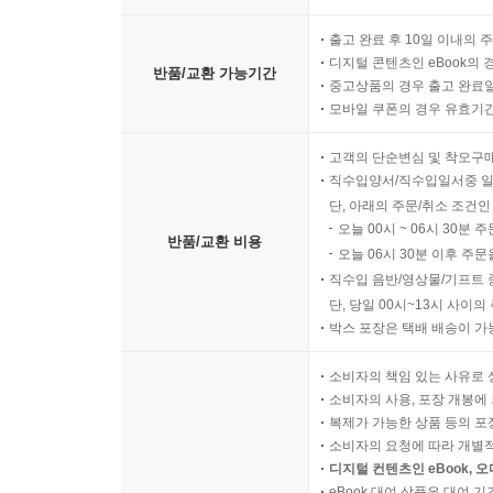
출고 완료 후 10일 이내의 
디지털 콘텐츠인 eBook의 
반품/교환 가능기간
중고상품의 경우 출고 완료일
모바일 쿠폰의 경우 유효기간(
고객의 단순변심 및 착오구
직수입양서/직수입일서중 일
단, 아래의 주문/취소 조건인
오늘 00시 ~ 06시 30분 
반품/교환 비용
오늘 06시 30분 이후 주문
직수입 음반/영상물/기프트 
단, 당일 00시~13시 사이
박스 포장은 택배 배송이 가
소비자의 책임 있는 사유로 
소비자의 사용, 포장 개봉에 
복제가 가능한 상품 등의 포장을 
소비자의 요청에 따라 개별
디지털 컨텐츠인 eBook, 
eBook 대여 상품은 대여 기