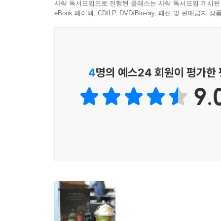
“고전부터 먼저 읽는 게 좋을까요? 고전은 지루하고
--- p.282
사락 독서모임으로 진행된 클래스는 사락 독서모임 게시판
독서를 시작하는 사람들이 흔히 하는 고민이다. 그래서
eBook 페이백, CD/LP, DVD/Blu-ray, 패션 및 판매금
목록 같은 것을 찾아보게 되는 것이다. 그런데 우리 
많은 독자들이 책을 ‘공부’ 아니면 ‘성공’을 위
신자유주의가 만든 풍토 운운하는 것은 말해봐야
형제들》을 권한다 할지라도 거기서 아무런 흥미를
4
명의 예스24 회원이 평가한
물건이 아니라고, 우리를 짜증 나게 하는 책이라면 
9.
독서는 ‘발견’이다. 그 책에서 지금 현재 자신을
것이다. 유명한 오스카 와일드는 이렇게 말했다.
“도덕적이나 부도덕한 책은 없다. 잘 쓴 책, 혹은 잘 쓰
기꺼이 스토커가 되다, 사랑하는 작가를 슬쩍 훔쳐
책을 좋아하는 사람이라면 아이돌 가수에 열광하는
작가가 쓴 책의 모든 것을 샅샅이 이해할 수 있을
것까지 폭로되었고, 헤밍웨이와 피츠제럴드는 파파
애인 때문에 사생활이 폭로되었다. 웬만큼 이름이
없었던 것이다.