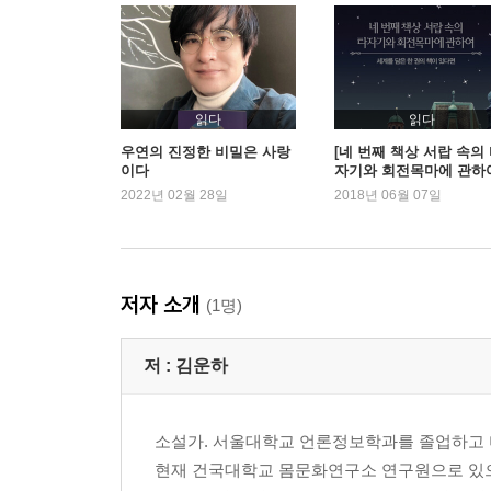
남다르거나 혹은 비극적이거나, 아주 특이한 인생을
한 권의 책에서 만나는 세렌디피티의 기쁨
밑줄을 그을 것인가, 포스트잇을 붙일 것인가?
작가와 독자, 닮은 듯 다른 못 말리는 야심
에코의 서재와 보르헤스의 서재 그리고 내가 꿈꾸는
읽다
읽다
어느 슬픈 빠리 망명객의 삶과 책
우연의 진정한 비밀은 사랑
[네 번째 책상 서랍 속의
이다
자기와 회전목마에 관하
세상에서 가장 멋진 독자의 이름, 폐지 압축 노동자
세계를 담은 한 권의 책
2022년 02월 28일
2018년 06월 07일
있다면
제3부 네 번째 책상 서랍, 타자기, 그리고 회전목마
네 번째 책상 서랍 속의 타자기와 회전목마에 관하
프로스페로의 서재와 제임스 본드에 관한 짧은 농
저자 소개
(1명)
우리는 얼마나 많은 이야기를 필요로 할까?
기이한 백과사전과 책의 분류법에 관하여
저 :
김운하
죽기 전에 돈키호테나 한 번 더 읽을까?
보르헤스의 도서관엔 과연 프루스트가 있을까?
소설가. 서울대학교 언론정보학과를 졸업하고 
현재 건국대학교 몸문화연구소 연구원으로 있으며