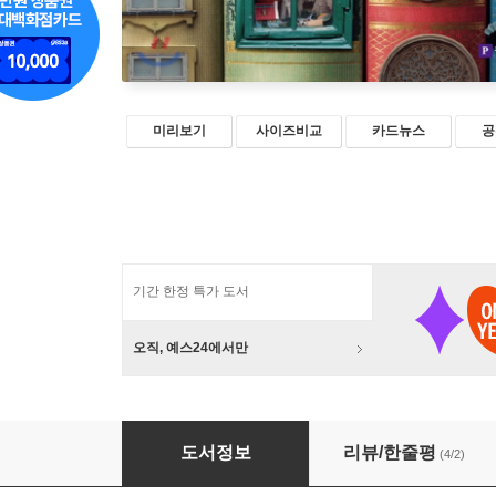
미리보기
사이즈비교
카드뉴스
공
기간 한정 특가 도서
오직, 예스24에서만
네 번째 책상 서랍 속의 타자기와 회전목마에 관
도서정보
리뷰/한줄평
(4/2)