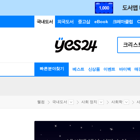
국내도서
외국도서
중고샵
eBook
크레마클럽
C
빠른분야찾기
베스트
신상품
이벤트
바이백
매
웰컴
국내도서
사회 정치
사회학