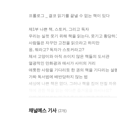
프롤로그 _ 결코 읽기를 끝낼 수 없는 책이 있다
제1부 나쁜 책, 스토커, 그리고 독자
우리는 실컷 웃기 위해 책을 읽는다, 웃기고 황당하
사람들은 자꾸만 고전을 읽으라고 하지만
응, 뭐라고? 독자가 스토커라고?
체셔 고양이와 아직 쓰이지 않은 책들의 도서관
열광적인 만화광과 애서가 사이의 거리
애틋한 사랑을 기다리듯 한 권의 책을 기다리는 설
가짜 독서법에 배반당하지 않는 법
세상에 나쁜 책은 없다, 그러나 책을 집어 던질 자유
책에 관한 책을 읽는 색다른 즐거움을 아시나요?
오에 겐자부로는 왜 3년 주기 독서법을 썼을까?
채널예스 기사
제2부 사형수, 도둑, 선원, 알코올중독자 그리고 작
(2개)