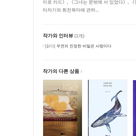
미로 카드》, 《그녀는 문밖에 서 있었다》, 《
에필로그 _ 잃어버린 말은 비밀을 간직한다, 그리
타자기와 회전목마에 관하...
참고 자료
작가와 인터뷰
(1개)
[읽다]
우연의 진정한 비밀은 사랑이다
작가의 다른 상품