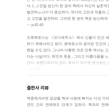
다. (…) 만일 당신이 한 권의 책에서 자신의 실존적
발견하느냐가 더 중요하다. 작가의 고민과 작품의 고
고 고민을 발견하라 .그러면 한 권의 책은 당신에게
--- p.42-43
오호메로스는 《오디세우스》에서 신들이 인간 세
하기 위해서라고 썼다. 호메로스의 생각은 인간의 
현일 수도 있다. 그나마 다행한 것은 인류 역사는 
다는 사실이다. 위안과 웃음 , 그리고 아름다움을 느
간다. 세렌디피티의 경이, 독자가 작가로 변신하는 
--- p.138
나는 세르반테스야말로 기이한 환상의 서랍들로 이
출판사 리뷰
6장에서 신부와 이발사가 돈키호테의 장서를 검열
소설도 있고, 심지어 이발사가 나서서 그 소설에 
책중독자라면 공감할 책과 사랑에 빠지는 다섯 가지
판하기도 하는 것이다. 더욱이 《돈키호테》 제2권
연인 간의 연애에도 단계가 있듯이, 책과의 연애
은 독자들이다. 즉 《돈키호테》의 등장인물들이 