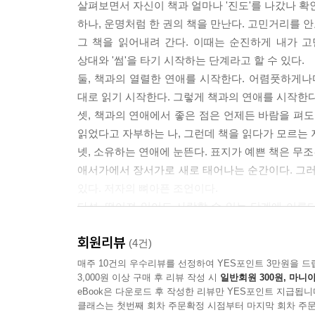
살펴보면서 자신이 책과 얼마나 '진도'를 나갔나 확
톨레도 시장에서 우연히 입수한 아랍어 필사본의 
하나, 운명처럼 한 권의 책을 만난다. 고민거리를 안
세르반테스에게 깊은 영향을 받은 소설가 호르헤 
그 책을 읽어내려 간다. 이때는 순진하게 내가 
세이에서 이런 식으로 허구와 현실을 전복하는 것
상대와 '썸'을 타기 시작하는 단계라고 할 수 있다.
존재로 만들어버릴 위험을 암시하기 때문이다.
둘, 책과의 열렬한 연애를 시작한다. 어렴풋하게나
--- p.214
대로 읽기 시작한다. 그렇게 책과의 연애를 시작한다
셋, 책과의 연애에서 좋은 점은 언제든 바람을 펴도
오늘날 과학계에서는 프랙털이라는 원리로 단순한 
읽었다고 자부하는 나, 그런데 책을 읽다가 모르는 
이야기들도 결국 단 몇 권의 보편적인 책으로 압축될
넷, 소유하는 연애에 눈뜬다. 표지가 예쁜 책은 무조
별 인간들을 궁극적으로는 아담과 이브라는 원형으
애서가에서 장서가로 새로 태어나는 순간이다. 그러
모든 인간들이 아담과 이브라는 원형의 변주이듯,
있다. 저자의 뼈아픈 조언이다.
생각만은 결코 아닐 것이다.
다섯, 떨어져 있어도 사랑할 수 있는 단계에 이른다
--- p.232-233
서로 믿음이 생긴다는 것이다. 보르헤스와 몽테뉴의 
회원리뷰
한다. 다만 도서관 가까운 곳으로 이사 간다.
(4건)
독자는 끊임없이 자기와 결별하는 자이다. 그리고 
매주 10건의 우수리뷰를 선정하여 YES포인트 3만원을 드
음이 필요하다. 사랑을 알기 위해서는 결별이 필요하
3,000원 이상 구매 후 리뷰 작성 시
일반회원 300원, 마니아
러내기 위해서는 마침내 당도한 비밀의 문 앞에서 
eBook은 다운로드 후 작성한 리뷰만 YES포인트 지급됩니
어느 지독한 애서가의 쾌락주의 독서법
클래스는 첫번째 회차 주문확정 시점부터 마지막 회차 주문