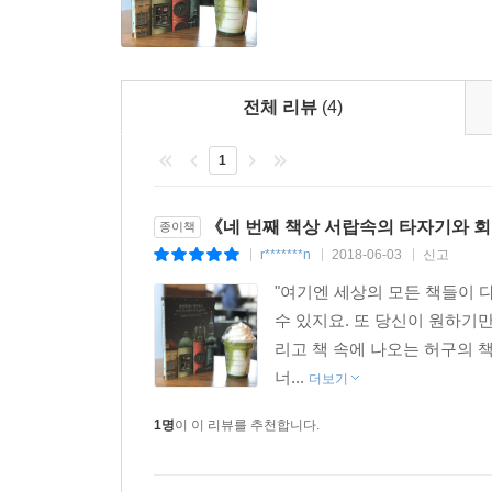
한편 저자는 이처럼 작가의 인격과 삶의 형식으로 
운명을 갖는다. 한 권의 책이 궁극적으로 완성되는 
다른 의미와 가치를 갖는다. 그런 의미에서 모든 
전체 리뷰
(4)
다만 작가의 사생활 일체에 대해 마치 용의자를 쫓
이름을 훼손하는 잔혹한 스토커가 된다. 우리는 어
1
네 번째 책상 서랍 속 이야기 세계
《네 번째 책상 서랍속의 타자기와 회
종이책
마법의 타자기가 스스로 타자를 치면서 끊임없이
r*******n
2018-06-03
신고
|
|
|
무시무시한 속도로 돌면서 지키고 있다고 상상해보
"여기엔 세상의 모든 책들이 다
보르헤스의 소설에서 착안한 네 번째 서랍 속의 타
수 있지요. 또 당신이 원하기
하루에도 셀 수 없는 양의 책이 출간되고 있다. 
리고 책 속에 나오는 허구의 책
다 나와 있고 끊임없이 변주하는 방식으로 이야기
너...
더보기
나아가 우주 전체의 모든 사건들을 다 포함하고 있
불과하고, 독자는 책을 성전처럼 받들며 심각하게
1명
이 이 리뷰를 추천합니다.
해석하며 읽어도 아무런 문제가 되지 않는다. 그러니
서랍 속 우주와 같은 세계를 만날 수 있을 것이다.