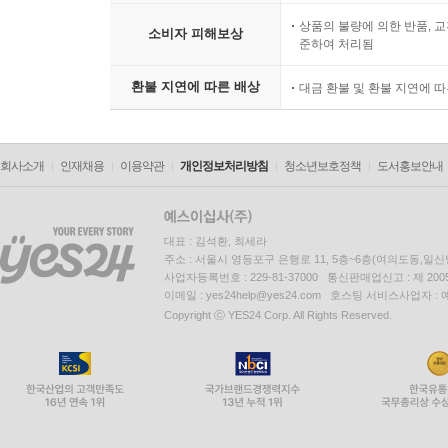
상품의 불량에 의한 반품, 교
소비자 피해보상
준하여 처리됨
환불 지연에 따른 배상
대금 환불 및 환불 지연에 
회사소개
인재채용
이용약관
개인정보처리방침
청소년보호정책
도서홍보안내
대표 : 김석환, 최세라
주소 : 서울시 영등포구 은행로 11, 5층~6층(여의도동,일신
사업자등록번호 : 229-81-37000 통신판매업신고 : 제 200
이메일 : yes24help@yes24.com 호스팅 서비스사업자 :
Copyright ⓒ YES24 Corp. All Rights Reserved.