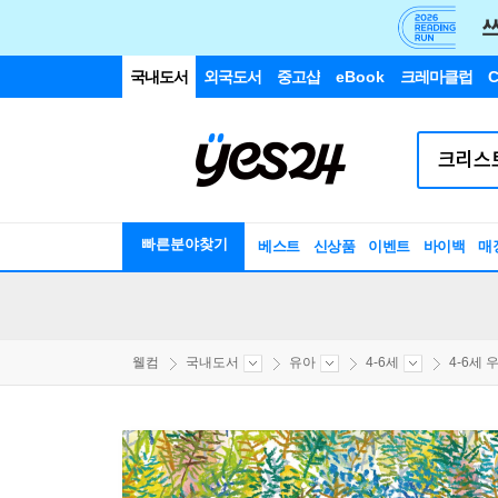
국내도서
외국도서
중고샵
eBook
크레마클럽
C
빠른분야찾기
베스트
신상품
이벤트
바이백
매
웰컴
국내도서
유아
4-6세
4-6세 우