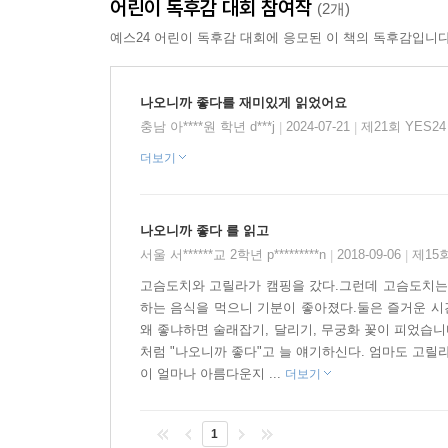
어린이 독후감 대회 참여작
(2개)
하루 종일 싸울 것만 같더니 “나오니까 좋다”를 
예스24 어린이 독후감 대회에 응모된 이 책의 독후감입니다
잠자리에 들 때입니다. 행복은 어느새 그렇게 소리 
나오니까 좋다를 재미있게 읽었어요
이야기는 참으로 소박합니다. 엄청난 일이 벌어지지
충남 아****원 학년 d***j
2024-07-21
제21회 YES2
|
|
만한 것이 없지요. 마치 특별한 일 없는 일상이 책
더보기
것 같습니다. 특별한 일 없어도, 아주 가끔 예쁜 하늘
자연스러워 좋다
나오니까 좋다 를 읽고
서울 서******교 2학년 p*********n
2018-09-06
제15
|
|
스케치 없이 단숨에 그려진 그림들이 자유롭습니다
고슴도치와 고릴라가 캠핑을 갔다.그런데 고슴도치
긴장을 풀어 줍니다. 친근한 느낌은 손글씨에서도 
하는 음식을 먹으니 기분이 좋아졌다.둘은 즐거운 시간
후반부로 갈수록 고릴라와 고슴도치의 대사가 점점 
왜 좋냐하면 술래잡기, 달리기, 무궁화 꽃이 피었습
장면, 숲의 고요가 마음을 꽉 채우는 장면에서는 말
처럼 "나오니까 좋다"고 늘 얘기하신다. 엄마도 고
잠깐 쉬어 가는 시간이 필요할 때마다 그림책을 펼
이 얼마나 아름다운지 ...
더보기
1