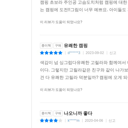
캠핑 초보라 주인공 고슴도치처럼 캠핑에 대한 
는 캠핑에 도전!!그림이 너무 예쁘요. 아이들
이 리뷰가 도움이 되었나요?
유쾌한 캠핑
종이책
구매
d******3
2023-09-02
신고
|
|
|
색감이 넘 싱그럽다유쾌한 고릴라와 함께여서 
이다. 그렇지만 고릴라같은 친구와 같이 나가
건 다 유쾌한 고릴라 덕분일까? 캠핑에 오게 
이 리뷰가 도움이 되었나요?
나오니까 좋다
종이책
구매
k*****m
2020-04-06
신고
|
|
|