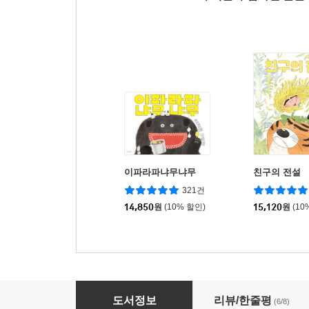
이파라파냐무냐무
친구의 전설
321건
14,850
원
(10% 할인)
15,120
원
(10
나오니까 좋다
도서정보
리뷰/한줄평
(6/8)