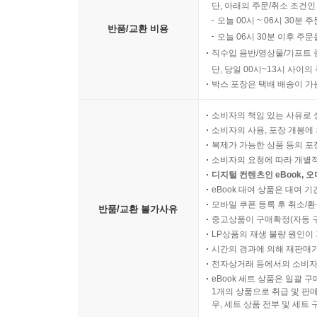
단, 아래의 주문/취소 조건인
오늘 00시 ~ 06시 30분 
반품/교환 비용
오늘 06시 30분 이후 주문
직수입 음반/영상물/기프트 
단, 당일 00시~13시 사이
박스 포장은 택배 배송이 가
소비자의 책임 있는 사유로 
소비자의 사용, 포장 개봉에 
복제가 가능한 상품 등의 포장을 
소비자의 요청에 따라 개별
디지털 컨텐츠인 eBook, 
eBook 대여 상품은 대여 기
모바일 쿠폰 등록 후 취소/환
반품/교환 불가사유
중고상품이 구매확정(자동 
LP상품의 재생 불량 원인이 기
시간의 경과에 의해 재판매가
전자상거래 등에서의 소비자
eBook 세트 상품은 일괄 
1개의 상품으로 취급 및 판매
우, 세트 상품 전부 및 세트