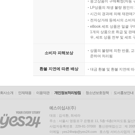
중고상품이 구매확정(자동 
LP상품의 재생 불량 원인이 기
시간의 경과에 의해 재판매가
전자상거래 등에서의 소비자
eBook 세트 상품은 일괄 
1개의 상품으로 취급 및 판매
우, 세트 상품 전부 및 세트
상품의 불량에 의한 반품, 교
소비자 피해보상
준하여 처리됨
환불 지연에 따른 배상
대금 환불 및 환불 지연에 
회사소개
인재채용
이용약관
개인정보처리방침
청소년보호정책
도서홍보안내
대표 : 김석환, 최세라
주소 : 서울시 영등포구 은행로 11, 5층~6층(여의도동,일신
사업자등록번호 : 229-81-37000 통신판매업신고 : 제 200
이메일 : yes24help@yes24.com 호스팅 서비스사업자 :