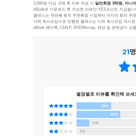
“○○ 가는 버스 맞죠?”
3,000원 이상 구매 후 리뷰 작성 시
일반회원 300원, 마니아
신호 앞에서
운전석에 앉아 타인을 바라보는 동시에 자기 자신을
맞으면 좋고 아니면 고개를 갸웃거리며 사람 환장하
eBook은 다운로드 후 작성한 리뷰만 YES포인트 지급됩니
우회전을 하며
클래스는 첫번째 회차 주문확정 시점부터 마지막 회차 주문
간
사락 독서모임으로 진행된 클래스는 사락 독서모임 게시판
노동과 경험에서 나오는 힘 있는 언어, 타인과 자
2. 80세 이하
“커피 했어?”
eBook 페이백, CD/LP, DVD/Blu-ray, 패션 및 판매금
유머의 언어. 저자 허혁의 글에는 그런 언어로 가
버스가 막 달려오면 오래 기다렸다는 듯 할리우드 
버스기사의 자가용
“하루 열여덟 시간 운전대를 잡는 일상의 행군 
절대 오르지는 않고 타는 시늉만 하며 묻는다.
유목
저자는 타인을 이해하고 자기 자신, 나아가 자신의
“○○ 가는 버스 맞죠?”
21
명
여성 인력꾼들
기면 좋고 아니면 말고! 기사 놈이 혹시 가는데 안
첫차를 기다리며
이 책을 읽고 조금은 다정해질 당신을 위해…
환승
3. 기호학파
모래내시장
왜 버스가 늦게 오는지, 왜 기사는 물어봐도 대답도
앞 글자 하나만 외우고 다닌다.
실기 시험
맞춰 서지 않는지, 왜 급히 좌회전을 해서 몸을
‘삼례’ 가는 어르신이 앞에 ‘삼’ 자만 보고 자연스럽
“기사님, 이 길 아닌디요!”
기다려주지 않는지….
별점별로 리뷰를 확인해 보세
자울자울 한참을 가다 보니 뭔가 이상하다.
명품버스
“기사님, 이 차 ‘삼례’ 안 가요?”
38%
관광형 고객
이 책을 읽다 보면 버스를 탈 때 가졌던 불만과 
“예, ‘삼화’ 가는 찬디요!”
마지막 염
48%
버스기사의 내밀한 사정을 이해하는 과정은 타인의
오 분 간격의 삼‘ 례’ 차를 못 타고 한 시간 간격의 ‘
14%
인사라도 한 번 더 하게 될 것이며, 제대로 바라본
책을 닫으며_버스기사가 되어 더욱 확실히 알게 된
0%
있는, 우리 세상이라는 노선도를 안정되게 움직
---「글을 모르는 노인이 혼자 시내버스 타는 법」중에서