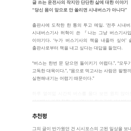
글 쓰는 운전사의 작지만 단단한 삶에 대한 이야기
몸으로 먹고사는 사람은 팔짱 끼고 자신을 부리는 
윤리적 버스 하차
“당신 몸이 앞으로 안 쏠리면 시내버스가 아니다”
렵기 때문이다. 몸으로 하는 일은 제약이 많고 해도
시내버스 이용률
기사도 그걸 잘 알기에 사실 당신의 평가에 별 관심
음식물 반입과 쓰레기
출판사에 도착한 한 통의 투고 메일. ‘전주 시
미를 그렇게밖에 못 그리느냐고 별소리를 다 해도 우
윤리적 카드 요금
시내버스기사 허혁이 쓴 『나는 그냥 버스기사입
---「시인의 마음으로」중에서
15초짜리 좌회전 신호에서 당신이 맨 앞에 있을 때
이야기다. ‘누가 버스기사의 책을 내줄까 싶어’
꿈은 이루어진다
출판사로부터 책을 내고 싶다는 대답을 들었다.
얼마나 울었는지 모른다. 선글라스로 눈을 가리고 이
CCTV
다. 뜨거운 눈물이 멈출 줄을 몰랐다. 그 뒤로 그
마이크
“버스는 한번 문 닫으면 돌이키기 어렵다.”, “모
가게 팔고 반년도 안 돼 관광차 몰고 시골 아주머니
버스는 소리가 울리면서 증폭된다
고독한 대목이다.”, “몸으로 먹고사는 사람은 팔짱
---「못 먹어도 고!」중에서
친절기사
실현해내기는 어렵기 때문이다.”
그림자 노동
일 잘하고 있는데 꼭 건드는 인간이 있다.
네미, 외할아버지 말씀이 딱 맞았네!
하루 열여덟 시간씩 버스를 몰다 보면 원치 않아
“박물관 가요?”
남부시장
세상에서 가장 착한 기사였다가 한순간에 세상에서 
안 간다니까 몇 번 타야 되느냐고 또 묻는다. 거기
요금 인상
문득문득 떠오르는 글들을 적기 시작했다. “물속에서
란 말인가? 현실은 가요, 안 가요 수준의 단답형 
시내버스의 세 가지 큰 덕목
추천평
운전하며 머릿속으로 썼고, 운전하며 머릿속으로 
한다 해도 제대로 알아듣기나 하겠는가!
“당장 써도 큰 지장은 없것네!”
버스라는 세상을 책임지는 저자의 글은 우리 영혼을 
‘684, 49, 9, 62, 554, 559, 31, 644, 685….’
그의 글이 반가웠던 건 시시포스의 고된 일상을 보내
막걸리 한 잔을 못 먹다니!