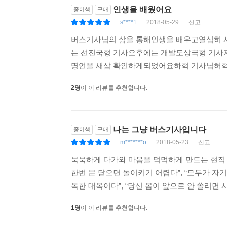
인생을 배웠어요
종이책
구매
s****1
2018-05-29
신고
|
|
|
버스기사님의 삶을 통해인생을 배우고열심히 
는 선진국형 기사오후에는 개발도상국형 기사
명언을 새삼 확인하게되었어요하혁 기사님허혁 작가
2명
이 이 리뷰를 추천합니다.
나는 그냥 버스기사입니다
종이책
구매
m*******o
2018-05-23
신고
|
|
|
묵묵하게 다가와 마음을 먹먹하게 만드는 현직 
한번 문 닫으면 돌이키기 어렵다”, “모두가 자
독한 대목이다”, “당신 몸이 앞으로 안 쏠리면 
1명
이 이 리뷰를 추천합니다.