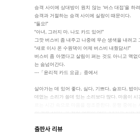
첫 골
승객 사이에 상대방이 원치 않는 ‘버스 대접’을 하
이른 가을을 타다
승객과 거절하는 승객 사이에 실랑이 때문이다.
청소
“둘요!”
하이패스
“아녀, 그러지 마. 나도 카드 있어!”
비가 오면 시내버스는
그깟 버스비 좀 내주고 나중에 무슨 생색을 내려고 그
당구삼년폐풍월
“새로 이사 온 수원댁이 어제 버스비 내줬담서!”
시내버스 운행 정시성
버스비 좀 아꼈다고 살림이 펴는 것도 아니고 맥없이
교통사고
는 숨넘어간다.
초기화
---「윤리적 카드 요금」중에서
3부. 버스사용설명서
살아가는 데 있어 좋다, 싫다, 기쁘다, 슬프다, 밥이
애쓰십니다!
데없는 소리가 쓸데 있는 소리보다 많다. 마음이 시
하차의 품격
르는 시간 속으로 마음을 정조준한다. 운행 중에는 시
에덴의 동쪽
의 결을 살피느라 전혀 여력이 없다. ‘내리고 싶은 
짝꿍
사조차 받지 않는 버스기사의 숨은 사랑법이다.
진정한 서비스
출판사 리뷰
---「운전 중인 버스기사에게 말을 건네면 안 되는
“삶은 당신이 잠들지 못할 때 벌어지는 일들입니다.”
윤리적 버스 승차