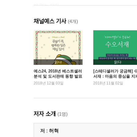
밥 먹는 재미
남편이라는 것들
채널예스 기사
삼 년은 돼야
(4개)
아메리카노
“나는 당신이 행복했으면 좋겠습니다.”
생수병
양화대교
소리커튼
읽다
읽다
SNS
예스24, 2018년 베스트셀러
[스테디셀러가 궁금해] 
분석 및 도서판매 동향 발표
서재 : 마음의 중심을 지
아르바이트
는 책
2018년 12월 03일
2018년 11월 02일
아버지를 닮은 얼굴
아버지
“적당히 벌고 아주 잘 살자!”
강
저자 소개
(1명)
근심 덜기
창의적인 희망
저 :
허혁
입간판