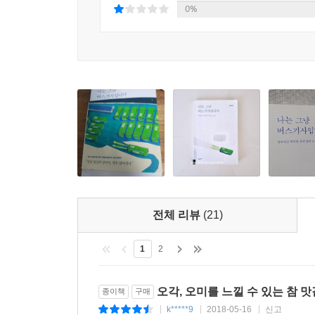
0%
변화일지언정 사람을 변하게 하는 글이야말로 진정으
고단함을 내려놓는 쉼을, 누군가는 삶에 대한 포근한
전체 리뷰
(21)
1
2
오각, 오미를 느낄 수 있는 참 맛
종이책
구매
k*****9
2018-05-16
신고
|
|
|