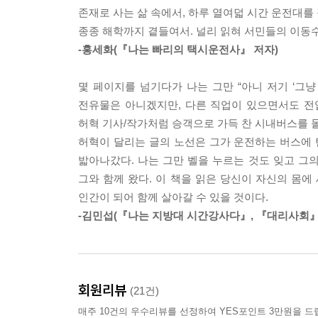
쓰는 기사 허혁의 글은 우리를 먹먹하게 만들어 기
대충 아무 번호나 하나 불러주고 그 자리를 벗어날
존재로 사는 삶 속에서, 하루 열여덟 시간 운전대를
나의 건강이 시민의 안전이다
태워야 한다. 정류장에 다른 승객도 많은데 꼭 정
종종 해학까지 곁들여서. 널리 읽혀 서민들의 이동
버스는 한번 문 닫으면 돌이키기 어렵다
약속장소를 가기 위해 버스를 기다려본 사람이라
기사가 속 깊은 계산으로 잘 모른다며 손을 저으니까
-홍세화(『나는 빠리의 택시운전사』 저자)
운전 중인 버스기사에게 말을 건네면 안 되는 이유
사람이라면, 버스 차창을 멍하게 바라보며 생각에 
칠 밤낮을 반성과 성찰로 보내기는 싫다. 시원하게
것이다.
욕을 먹으니 힘이 불끈 났다. 머리가 찌릿찌릿 하니 
몇 페이지를 넘기다가 나는 그만 “아니 저기 ‘그
4부. 버스에 오르면 흔들리는 재미에 하루를 산다
---「분노는 나의 힘」중에서
전유물은 아니겠지만, 다른 직업이 있으면서도 전
갈대
이름 없이 사는 삶, 누구도 주목하지 않는 삶, 그 
허혁 기사/작가처럼 승객으로 가득 찬 시내버스를 몰
당신 몸이 앞으로 안 쏠리면 시내버스가 아니다
“노동하는 한 인간의 고백만큼 특별하고 힘 있는 글
전주 시내버스는 결손가정이다. 승객이 노인 아니면 
허혁이 달리는 글의 노선은 그가 운전하는 버스에 탄
시인의 마음으로
고 무얼 듣고 무얼 느끼는지 알지 못한다. 전주 시
밟아나갔다. 나는 그만 벨을 누르는 것도 잊고 그
친절기사의 조건
“몇 페이지를 넘기다가 나는 그만 “아니 저기 ‘그
이 아니며, 진짜 길을 몰라서 길을 묻는 것이 아니고
그와 함께 왔다. 이 책을 읽은 당신이 자신의 몸에
“여보, 오늘은 별일 없었어?”
나온다. 허혁은 버스를 운전하는 동안 자신의 몸에
버스라도 타야 하루가 쉬이 가는 승객이 있다. 지독
인간이 되어 함께 살아갈 수 있을 것이다.
중년 삭발을 위한 변명
타인과 관계 맺는 동안, 평범한 일상을 견디는 동안
인 그룹과 비합리적인 그룹으로 나눌 수 있다. 합리적
-김민섭(『나는 지방대 시간강사다』, 『대리사회』
식권
보여주기 민망하다고, 이런 게 무슨 글이냐고, 
---「강」중에서
내 얼굴에 버스기사라고 쓰여 있나?
마침표의 개수까지 모두가 소중한 기록이다. 무엇
“왜 그렇게 사세요?”
세계를 드러내고 타인의 지평을 넓혀줄 수 있다.”
1. 80세 이상
연료 충전
일단 아무 버스나 손들고 멈춰 세운다.
회원리뷰
예술은 너무 쉽다
(21건)
이 책의 추천의 글을 쓴 김민섭(『나는 지방대 시
기사가 앞문을 열면 자연스럽게 올라타면서 묻는다
바나나
매주 10건의 우수리뷰를 선정하여 YES포인트 3만원을 드
택시운전사』의 저자 홍세화 역시 흔쾌히 추천의 글을