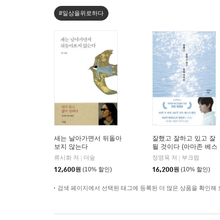
#일상을위로하다
새는 날아가면서 뒤돌아
잘했고 잘하고 있고 잘
보지 않는다
될 것이다 (아마존 베스
트셀러 기념 전면 개정
류시화 저
더숲
정영욱 저
부크럼
|
|
판)
12,600
원
(10% 할인)
16,200
원
(10% 할인)
검색 페이지에서 선택된 태그에 등록된 더 많은 상품을 확인해 