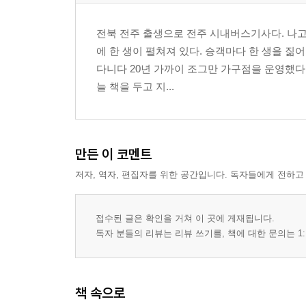
닭발
전북 전주 출생으로 전주 시내버스기사다. 나고
2부. 당신과 나 사이에, 버스
에 한 생이 펼쳐져 있다. 승객마다 한 생을 짊
잇다
다니다 20년 가까이 조그만 가구점을 운영했다
전주대-우석대
늘 책을 두고 지...
이동권
2교대 근무가 답이다
암시랑토 않은 105번
모악산
만든 이 코멘트
역지사지
저자, 역자, 편집자를 위한 공간입니다. 독자들에게 전하고
신나는 막 탕
아베마리아
접수된 글은 확인을 거쳐 이 곳에 게재됩니다.
유급휴가
독자 분들의 리뷰는 리뷰 쓰기를, 책에 대한 문의는 1:
“나는 이동한다. 그러므로 나는 존재한다.”
소풍
글을 모르는 노인이 혼자 시내버스 타는 법
책 속으로
자유