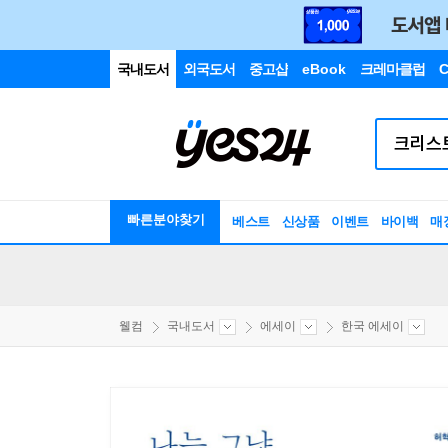
국내도서
외국도서
중고샵
eBook
크레마클럽
C
빠른분야찾기
베스트
신상품
이벤트
바이백
매
웰컴
국내도서
에세이
한국 에세이