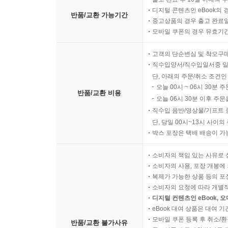
디지털 콘텐츠인 eBook의 
반품/교환 가능기간
중고상품의 경우 출고 완료일
모바일 쿠폰의 경우 유효기간(
고객의 단순변심 및 착오구
직수입양서/직수입일서중 일
단, 아래의 주문/취소 조건인
오늘 00시 ~ 06시 30분 
반품/교환 비용
오늘 06시 30분 이후 주문
직수입 음반/영상물/기프트 
단, 당일 00시~13시 사이
박스 포장은 택배 배송이 가
소비자의 책임 있는 사유로 
소비자의 사용, 포장 개봉에 
복제가 가능한 상품 등의 포장을 
소비자의 요청에 따라 개별
디지털 컨텐츠인 eBook, 
eBook 대여 상품은 대여 기
모바일 쿠폰 등록 후 취소/환
반품/교환 불가사유