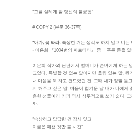
“그를 설레게 할 당신의 불균형”
# COPY 2 (본문 36-37쪽)
“아가, 꽃 봐라. 속상한 거는 생각도 하지 말고 너는
- 이은희 『1004번의 파르티타』 중 「푸른 문을 열면
이은희 작가의 단편에서 할머니가 손녀에게 하는 말
그었다. 특별할 것 없는 말이지만 울림 있는 말. 뭔
내 마음을 툭 하고 건드렸던 건, 그때 내가 정말 듣
게 해주고 싶은 말. 마음이 힘겨운 날 내가 나에게
흔한 선물이라 카피 역시 상투적으로 쓰기 쉽다. 그
까.
“속상하고 답답한 건 잠시 잊고
지금은 예쁜 것만 볼 시간”