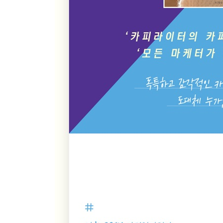
- 이기호 『세 살 버릇 여름까지 간다』
35 일상이라는 오늘의 인생
- 다나베 세이코 『감상 여행』
3. 다르게 산다 : 다른 취향의 라이프스타일
ESSAY #3 일상이 담긴 글쓰기에 대하여
36 헤어질 거라면 같이 듣지 마요
- 김영하 『포스트 잇』
37 믹스 커피 타듯이 사는 것도 쉬웠으면
- 백영옥 『애인의 애인에게』
38 쓸데없는 것의 쓸모
- 윤성희 『베개를 베다』
39 내가 봐도 내가 예쁜 날
- 다나베 세이코 『고독한 밤의 코코아』