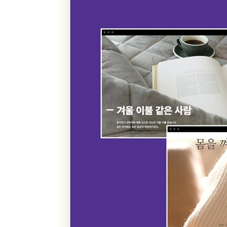
- 구보 미스미 『밤의 팽창』
26 랩처럼 라임을 살려 쓰는 카피
- 황정은 『파씨의 입문』 「디디의 우산」
27 워킹맘과 멀티플레이
- 오쿠다 히데오 『드라이브 인 서머』
28 익숙한 것들로 낯설게 쓰기
- 손원평 『아몬드』
29 빨래를 하다가
- 니시카와 미와 『아주 긴 변명』
30 과하지 않게 지적인, 은근하지만 구체적인
- 윤이형 『러브 레플리카』
31 자기 삶을 통과해나온 언어
- 파비오 볼로 『내가 원하는 시간』
32 묘사는 그림처럼
- 나카무라 코우 『LOVE OR LIKE』 「허밍 라이
33 평범한 말 속에 특별한 의미가 있다
- 요시모토 바나나 『바다의 뚜껑』
34 맛없는 음식을 먹어본 사람은 아는 느낌