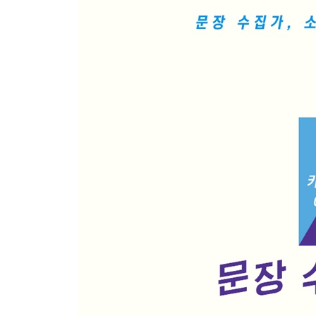
- 홍희정 『시간 있으면 나 좀 좋아해줘』
12 피할 수 없다면 받아들이자, 그게 곰팡이라도
- 윤이형 『제5회 문지문학상 수상작품집』 「루카
13 언제부터 행거는 옷을 쌓기 위해 존재했나
- 박현욱 『그 여자의 침대』
14 가장 느슨하면서 가장 빠듯한 시각, 오후 4시
- 사샤 아랑고 『미스터 하이든』
15 다이아몬드보다 더 중요한 것
- 박웅현 『다시, 책은 도끼다』
16 읽을 수밖에 없는 편지
- 김애란 『어디로 가고 싶으신가요』
17 영향 받는 사람이 영향을 끼친다
- 이사카 코타로 『아이네 클라이네 나흐트무지크
2. 다르게 쓴다 : 다른 방식으로의 글쓰기