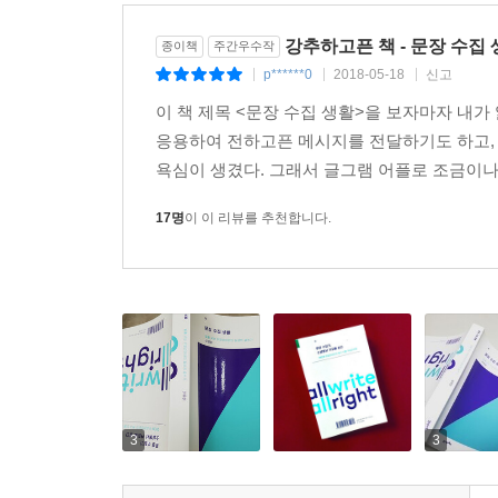
강추하고픈 책 - 문장 수집
종이책
주간우수작
p******0
2018-05-18
신고
|
|
|
이 책 제목 <문장 수집 생활>을 보자마자 내
응용하여 전하고픈 메시지를 전달하기도 하고,
욕심이 생겼다. 그래서 글그램 어플로 조금이나
17명
이 이 리뷰를 추천합니다.
3
3