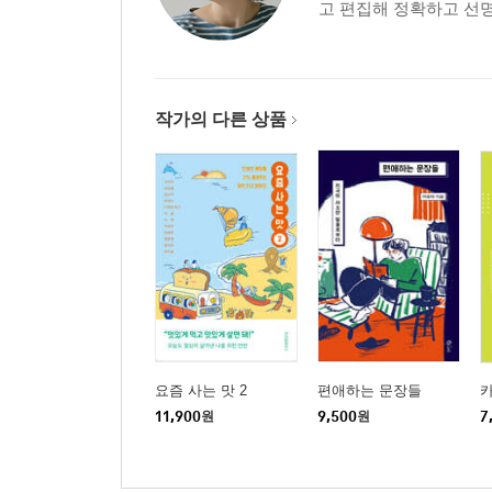
고 편집해 정확하고 선명
작가의 다른 상품
요즘 사는 맛 2
편애하는 문장들
카
11,900
원
9,500
원
7