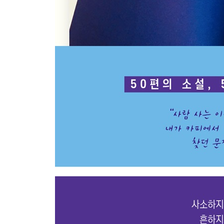
- 아사이 료 『누구』
49 애물단지가 되지 않을 선물
- 가키야 미우 『노후자금이 없습니다』
50 사소하지만 시시하지 않은
- 최은영 『쇼코의 미소』
[BACK]
WRITING GUIDE : 29CM 카피라이터의 뭔가 다
01 좋은 카피란?
- 동기부여가 되는 카피, 공감을 자극하라
02 카피, 이렇게 시작하자
- 막막할 땐 이것부터 체크할 것
03 카피, 뻔하게 쓰고 있지 않나?
- 문장 습관 점검하기
04 상투적인 카피, 쓰고 싶지 않다면?