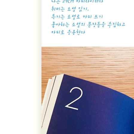
40 가방은 움직임을 예고한다
- 은희경 『중국식 룰렛』 「불연속선」
41 쇼핑 취향과 라이프스타일
- 김의경 『2016 올해의 문제소설』 「물건들」
42 플레이팅의 기술
- 다나베 세이코 『노리코, 연애하다』
43 아이도 좋아할, 조금 더 엄마 취향
- 미치오 슈스케 『해바라기가 피지 않는 여름』
44 진짜 침대가 아니라서 더 편안한
- 다나베 세이코 『노리코, 연애하다』
45 과감한 변신보다 잔잔한 변화를 원해
- 다나베 세이코 『침대의 목적』
46 마음을 데우는 수프 한 그릇
- 다나베 세이코 『고독한 밤의 코코아』
47 밑줄이 지나간 자리
- 파비오 볼로 『아침의 첫 햇살』
48 진짜 파이팅은 SNS에 있는 게 아니야