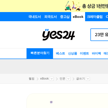
국내도서
외국도서
중고샵
eBook
크레마클럽
C
빠른분야찾기
베스트
신상품
이벤트
바이백
매
웰컴
eBook
인문
글쓰기