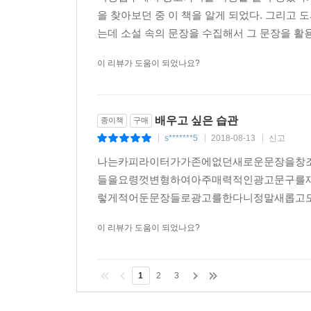
을 찾아보던 중 이 책을 알게 되었다. 그리고 
는데 소설 속의 문장을 수집해서 그 문장을 활
이 리뷰가 도움이 되었나요?
배우고 싶은 습관
종이책
구매
s*******5
2018-08-13
신고
|
|
|
나는카피라이터가가존에없던새로운문장을창
들을요령껏변형하여아주매력적인광고문구를
렇게적어둔문장들로광고를한다니정말새롭고도놀
이 리뷰가 도움이 되었나요?
1
2
3