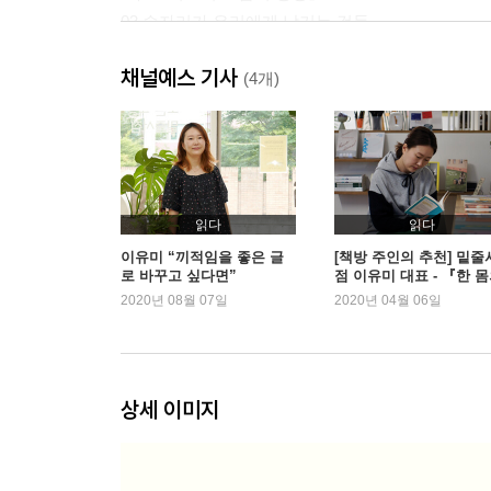
03 술자리가 우리에게 남기는 것들
- 윤대녕 『피에로들의 집』
채널예스 기사
04 쓰레기통을 파는 카피에는 쓰레기통이 없다
(4개)
- 이와이 슌지 『립반윙클의 신부』
05 답답한 건 잠시 잊고 예쁜 것만 볼 시간
- 이은희 『1004번의 파르티타』 「푸른 문을 열면
06 어색한 사람과는 이 정도의 커피
- 서유미 『당분간 인간』
읽다
읽다
07 그 남자를 스칠 때마다 비누향이 났다
이유미 “끼적임을 좋은 글
[책방 주인의 추천] 밑줄
로 바꾸고 싶다면”
점 이유미 대표 - 『한 
- 마스다 미리 『5년 전에 잊어버린 것』
시간』
2020년 08월 07일
2020년 04월 06일
08 사진, 나는 보지 못한 당신이 바라본 풍경
- 니시카와 미와 『유레루』
09 숨기고 싶었던, 모두가 겪었던
- 조남주 『82년생 김지영』
상세 이미지
10 진짜 벽과 마음의 벽
- 김려령 『가시고백』
11 머리가 복잡할 때는 냉장고 청소가 최고야