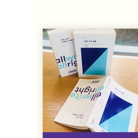
ESSAY #2 창의적 필사에 대하여
18 때론 없는 이유도 만들 것
- 은희경 『중국식 룰렛』 「대용품」
19 과감하게 쓸 때 오는 뻔하지 않음
- 손보미 『디어 랄프 로렌』
20 좋은 이불을 덮고 누우면 천국에 온 기분이야
- 정한아 『애니』
21 야근의 풍경
- 김금희 『너무 한낮의 연애 』 「조중균의 세계」
22 1월만 빼곡한 다이어리에 대한 변명
- 정이현 『너는 모른다』
23 훔치고 싶은 소설가의 묘사력
- 가와바타 야스나리 『설국』
24 오늘 아침 거울 속에서 낯선 여자를 보았다
- 하성란 『여름의 맛』
25 꿀꺽꿀꺽, 그려지게 쓰자