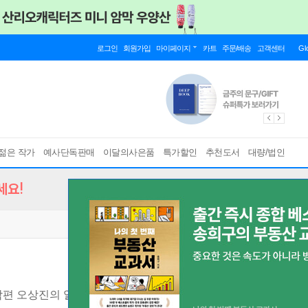
로그인
회원가입
마이페이지
카트
주문/배송
고객센터
Gl
젊은 작가
예사단독판매
이달의사은품
특가할인
추천도서
대량/법인
세요!
남편 오상진의 일기