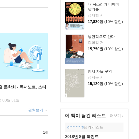
내 목소리가 너에게
닿기를
정재헌 저
17,820
원
(10% 할인)
낭만적으로 산다
강화길 저
15,750
원
(10% 할인)
임시 자율 구역
정지돈 저
15,120
원
(10% 할인)
철 문학회 - 독서노트, 스티
년 08월 31일
펼쳐보기
이 책이 담긴
리스트
더보기
g********s
님의 리스트
1
/8
2018년 8월 북켄드