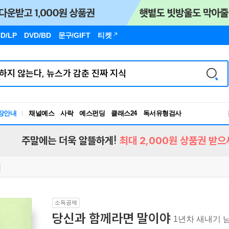
D/LP
DVD/BD
문구
/GIFT
티켓
장안내
채널예스
사락
예스펀딩
클래스24
독서유형검사
RBTI Lab
독서유형검사
주말에는 더욱 알뜰하게!
최대 2,000원 상품권 받으
소득공제
당신과 함께라면 말이야
1년차 새내기 