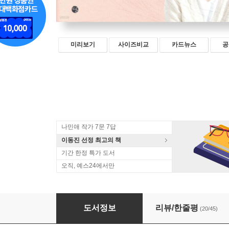
미리보기
사이즈비교
카드뉴스
공
나민애 작가 7문 7답
이동진 선정 최고의 책
기간 한정 특가 도서
오직, 예스24에서만
당신과 함께라면 말이야
도서정보
리뷰/한줄평
(20/45)