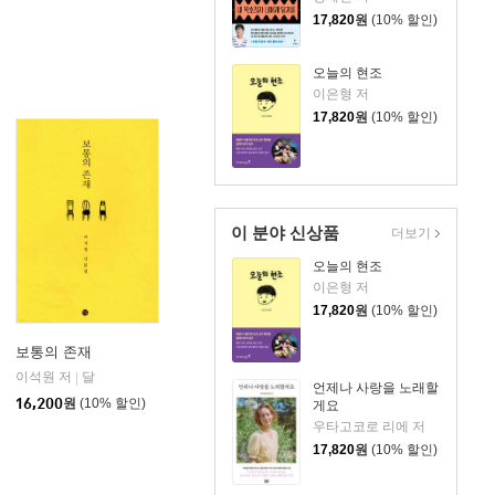
17,820
원
(10% 할인)
오늘의 현조
이은형 저
17,820
원
(10% 할인)
이 분야 신상품
더보기
오늘의 현조
이은형 저
17,820
원
(10% 할인)
보통의 존재
이석원 저
달
|
언제나 사랑을 노래할
16,200
원
(10% 할인)
게요
우타고코로 리에 저
17,820
원
(10% 할인)