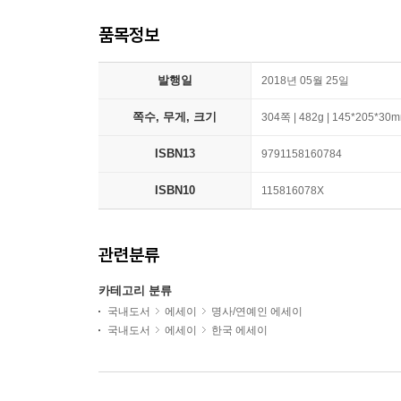
품목정보
발행일
2018년 05월 25일
쪽수, 무게, 크기
304쪽 | 482g | 145*205*30
ISBN13
9791158160784
ISBN10
115816078X
관련분류
카테고리 분류
국내도서
에세이
명사/연예인 에세이
국내도서
에세이
한국 에세이