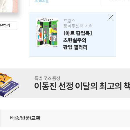
10,800원
프랑스
유하기
퐁피두센터 기획
[아트 팝업북]
초현실주의
팝업 갤러리
배송/반품/교환