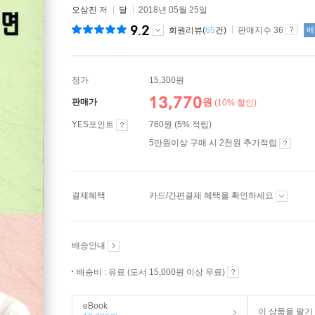
오상진
저
달
2018년 05월 25일
9.2
회원리뷰(
65
건)
판매지수 36
베
정가
15,300원
13,770
원
판매가
(10% 할인)
YES포인트
760원 (5% 적립)
5만원이상 구매 시 2천원 추가적립
결제혜택
카드/간편결제 혜택을 확인하세요
배송안내
배송비 : 유료 (도서 15,000원 이상 무료)
eBook
이 상품을 팔기