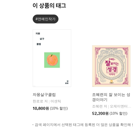
이 상품의 태그
#연예인작가
자몽살구클럽
조혜련의 잘 보이는 성
경이야기
한로로 저
어센틱
|
조혜련 저
오제이엔터스컴
|
10,800
원
(10% 할인)
52,200
원
(10% 할인)
검색 페이지에서 선택된 태그에 등록된 더 많은 상품을 확인해 