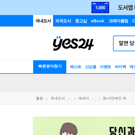
국내도서
외국도서
중고샵
eBook
크레마클럽
C
빠른분야찾기
베스트
신상품
이벤트
바이백
매
웰컴
국내도서
에세이
명사/연예인 에...