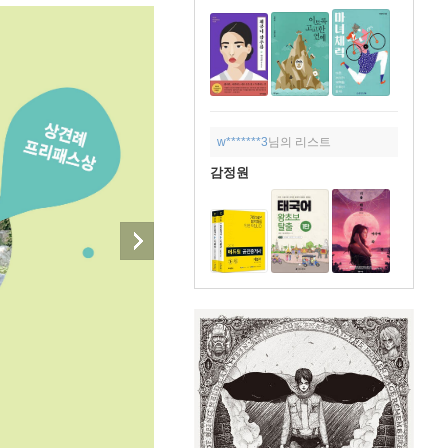
w*******3
님의 리스트
감정원