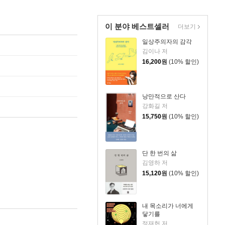
이 분야 베스트셀러
더보기
일상주의자의 감각
김이나 저
16,200
원
(10% 할인)
낭만적으로 산다
강화길 저
15,750
원
(10% 할인)
단 한 번의 삶
김영하 저
15,120
원
(10% 할인)
내 목소리가 너에게
닿기를
정재헌 저