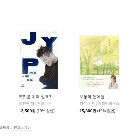
무엇을 위해 살죠?
보통의 언어들
박진영 저
은행나무
김이나 저
위즈덤하우스
|
|
13,500
원
(10% 할인)
15,300
원
(10% 할인)
보세요.
전체보기